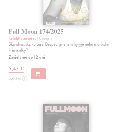
Full Moon 174/2025
kolektív autorov
| Časopis
Skandinávská kultura. Bezpečí jménem hygge nebo morbidní
kriminálky?
Zasielame do 12 dní
5,43 €
5,60 €
?