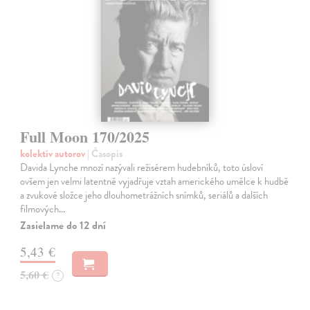
Full Moon 170/2025
kolektív autorov
| Časopis
Davida Lynche mnozí nazývali režisérem hudebníků, toto úsloví
ovšem jen velmi latentně vyjadřuje vztah amerického umělce k hudbě
a zvukové složce jeho dlouhometrážních snímků, seriálů a dalších
filmových…
Zasielame do 12 dní
5,43 €
5,60 €
?