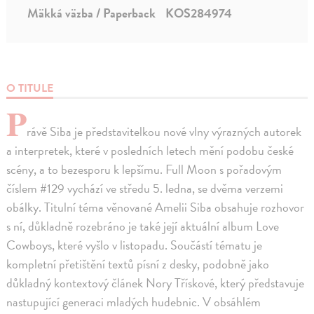
Mäkká väzba / Paperback
KOS284974
O TITULE
P
rávě Siba je představitelkou nové vlny výrazných autorek
a interpretek, které v posledních letech mění podobu české
scény, a to bezesporu k lepšímu. Full Moon s pořadovým
číslem #129 vychází ve středu 5. ledna, se dvěma verzemi
obálky. Titulní téma věnované Amelii Siba obsahuje rozhovor
s ní, důkladně rozebráno je také její aktuální album Love
Cowboys, které vyšlo v listopadu. Součástí tématu je
kompletní přetištění textů písní z desky, podobně jako
důkladný kontextový článek Nory Třískové, který představuje
nastupující generaci mladých hudebnic. V obsáhlém