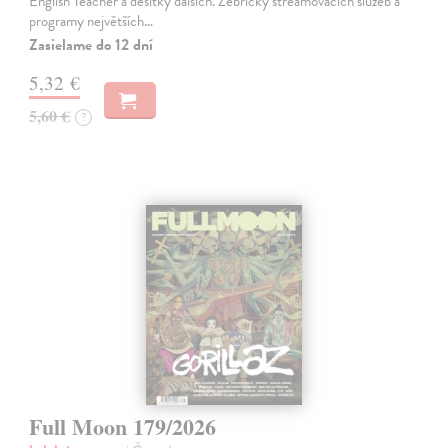
English Teacher a desítky dalších. Žebříčky streamovacích služeb a
programy největších…
Zasielame do 12 dní
5,32 €
5,60 €
?
Full Moon 179/2026