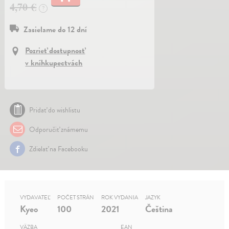
4,70 €
?
Zasielame do 12 dní
Pozrieť dostupnosť
v kníhkupectvách
Pridať do wishlistu
Odporučiť známemu
Zdielať na Facebooku
VYDAVATEĽ
POČET STRÁN
ROK VYDANIA
JAZYK
Kyeo
100
2021
Čeština
VÄZBA
EAN