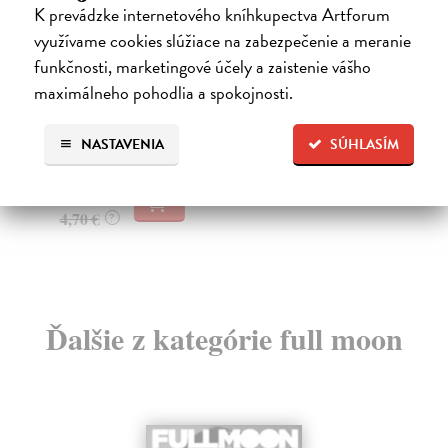
K prevádzke internetového kníhkupectva Artforum
využívame cookies slúžiace na zabezpečenie a meranie
Full Moon 138/2022
F
funkčnosti, marketingové účely a zaistenie vášho
kolektív autorov
| Kniha
kol
maximálneho pohodlia a spokojnosti.
„Tanec je v každém z nás a taky všude kolem. Má
Na 
mnoho forem a podob, plní různé funkce a vyvolává ši...
věn
Z...
NASTAVENIA
SÚHLASÍM
Zasielame do 12 dní
Za
4,56 €
4,
4,70 €
?
4,
Ďalšie z kategórie full moon