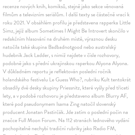
recenze nových knih, komiksů, stejně jako sekce věnovaná
filmům a televizním seriálům. I další texty se částečně vrací k
roku 2021. V obsáhlém profilu je představena rapperka Little
Simz, jejíž album Sometimes I Might Be Introvert skončilo v
redakčním hlasování na druhém místě, výraznou desku
natočila také skupina Badbadnotgood nebo australský
hudebník Jack Ladder, s nimiž najdete v čísle rozhovory,
podobně jako s přední ukrajinskou raperkou Alyona Alyona.
V důkladném reportu je reflektován poslední ročník
holandského festivalu Le Guess Who?, rubriku Kult tentokrát
obsadily dvě desky skupiny Priessnitz, které vyšly před třiceti
lety, a v podobě rozhovoru je představeno album Blurry AF,
které pod pseudonymem Isama Zing natočil slovenský
producent Jonatan Pastirčák. Jde zatím o poslední počin na
značce Full Moon Forum. Na 112 stranách lednového vydání
pochopitelně nechybí tradiční rubriky jako Radio FM,