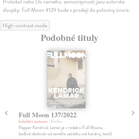
Protokol nebo Do černého, samozřejmostí jsou autorské
sloupky. Full Moon #129 bude v prodeji do poloviny února.
High-contrast mode
Podobné tituly
Full Moon 137/2022
F
kolektív autorov
| Kniha
kol
Rapper Kendrick Lamar je v redakci Full Moonu
Tvo
bedlivě sledován od samého začátku své kariéry, textů
v t