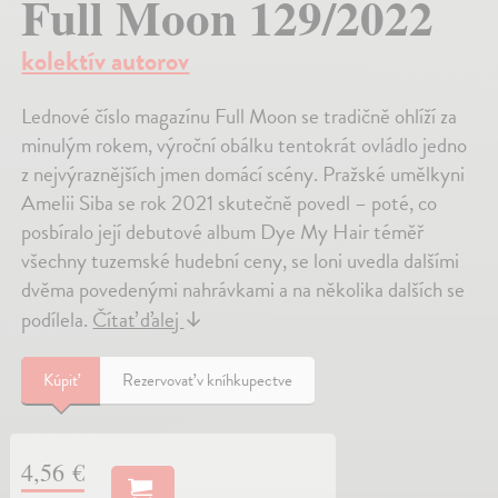
Full Moon 129/2022
kolektív autorov
Lednové číslo magazínu Full Moon se tradičně ohlíží za
minulým rokem, výroční obálku tentokrát ovládlo jedno
z nejvýraznějších jmen domácí scény. Pražské umělkyni
Amelii Siba se rok 2021 skutečně povedl – poté, co
posbíralo její debutové album Dye My Hair téměř
všechny tuzemské hudební ceny, se loni uvedla dalšími
dvěma povedenými nahrávkami a na několika dalších se
podílela.
Čítať ďalej
↓
Kúpiť
Rezervovať v kníhkupectve
4,56 €