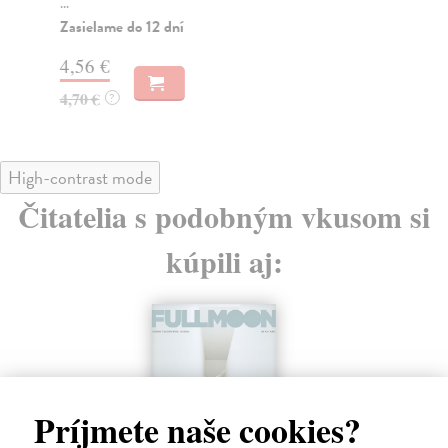
...
Za
Zasielame do 12 dní
4,
4,56 €
4,
4,70 €
?
High-contrast mode
Čitatelia s podobným vkusom si
kúpili aj:
Príjmete naše cookies?