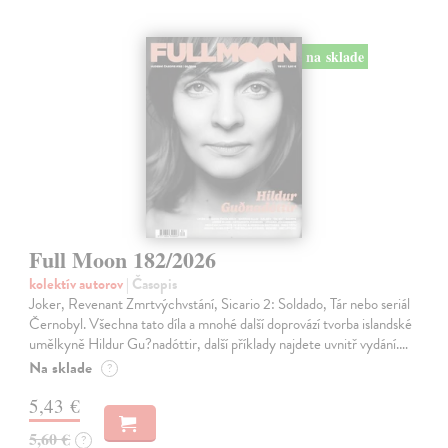
na sklade
Full Moon 182/2026
kolektív autorov
| Časopis
Joker, Revenant Zmrtvýchvstání, Sicario 2: Soldado, Tár nebo seriál
Černobyl. Všechna tato díla a mnohé další doprovází tvorba islandské
umělkyně Hildur Gu?nadóttir, další příklady najdete uvnitř vydání.…
Na sklade
?
5,43 €
5,60 €
?