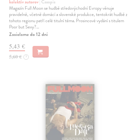
kolektív autorov
| Časopis
Magazín Full Moon se hudbě středovýchodní Evropy věnuje
pravidelně, včetně domácí a slovenské produkce, tentokrát hudbě z
tohoto regionu patří celé titulní téma. Prosincové vydání s titulem
Poor but Sexy?…
Zasielame do 12 dní
5,43 €
5,60 €
?