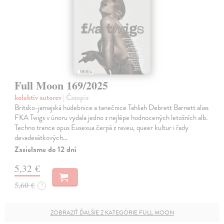
Full Moon 169/2025
kolektív autorov
| Časopis
Britsko-jamajská hudebnice a tanečnice Tahliah Debrett Barnett alias
FKA Twigs v únoru vydala jedno z nejlépe hodnocených letošních alb.
Techno trance opus Eusexua čerpá z raveu, queer kultur i řady
devadesátkových…
Zasielame do 12 dní
5,32 €
5,60 €
?
ZOBRAZIŤ ĎALŠIE Z KATEGÓRIE FULL MOON