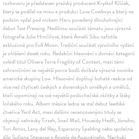
rozhovoru je představen pražský producent Kryštof Kříček,
který se podílel na mixu a produkci Love Cowboys a který na
podzim vydal pod nickem Haru povedený dlouhohrající
debut Test Pressing. Nedílnou součástí tématu jsou výrazné
fotografie Julie Hrnčířové, která Amelii Sibu nafotila
exkluzivně pro Full Moon. Tradiční součástí výročního vydání
je ohlášení desek roku. Redakční hlasování v domácí kategorii
ovládl titul Olivera Torra Fragility of Context, mezi těmi
zahraničními se největší porce bodů dočkala výrazná novinka
americké skupiny Low. Hlasování doplňují bohaté reakce od
více než čtyřiceti českých a slovenských umělkyň a umělců,
kteří vzpomínají na své největší posluchačské zážitky a lásky
loňského roku. Albem měsíce ledna se stal debut leedské
čtveřice Yard Act, mezi dalšími recenzovanými tituly se
objevují nahrávky Tirzah, Snail Mail, Houeidy Hedfi, Jónsiho,
Tori Amos, Lany del Rey, Esperanzy Spalding nebo společné
dílo Sufjana Stevense a Angela de Augustineho. Nechybí