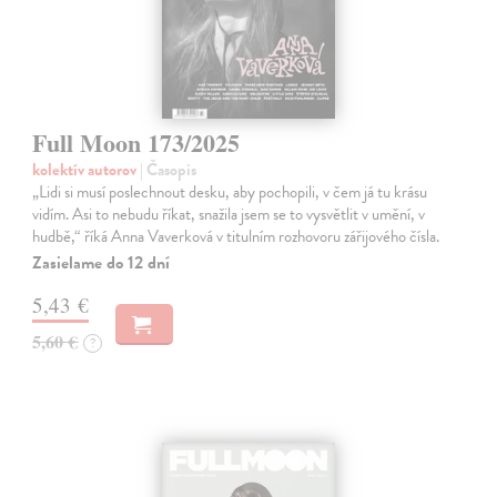
Full Moon 173/2025
kolektív autorov
| Časopis
„Lidi si musí poslechnout desku, aby pochopili, v čem já tu krásu
vidím. Asi to nebudu říkat, snažila jsem se to vysvětlit v umění, v
hudbě,“ říká Anna Vaverková v titulním rozhovoru zářijového čísla.
Zasielame do 12 dní
5,43 €
5,60 €
?