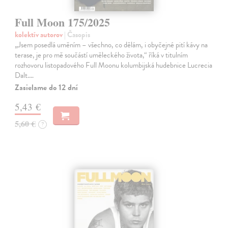
Full Moon 175/2025
kolektív autorov
| Časopis
„Jsem posedlá uměním – všechno, co dělám, i obyčejné pití kávy na
terase, je pro mě součástí uměleckého života,“ říká v titulním
rozhovoru listopadového Full Moonu kolumbijská hudebnice Lucrecia
Dalt.…
Zasielame do 12 dní
5,43 €
5,60 €
?