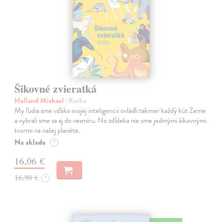
Šikovné zvieratká
Holland Michael
| Kniha
My ľudia sme vďaka svojej inteligencii ovládli takmer každý kút Zeme
a vybrali sme sa aj do vesmíru. No zďaleka nie sme jedinými šikovnými
tvormi na našej planéte.
Na sklade
?
16,06 €
16,90 €
?