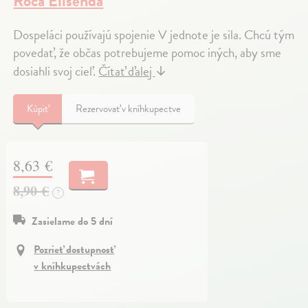
Roca Elisenda
Dospeláci používajú spojenie V jednote je sila. Chcú tým
povedať, že občas potrebujeme pomoc iných, aby sme
dosiahli svoj cieľ.
Čítať ďalej
↓
Kúpiť
Rezervovať v kníhkupectve
8,63 €
8,90 €
?
Zasielame do 5 dní
Pozrieť dostupnosť
v kníhkupectvách