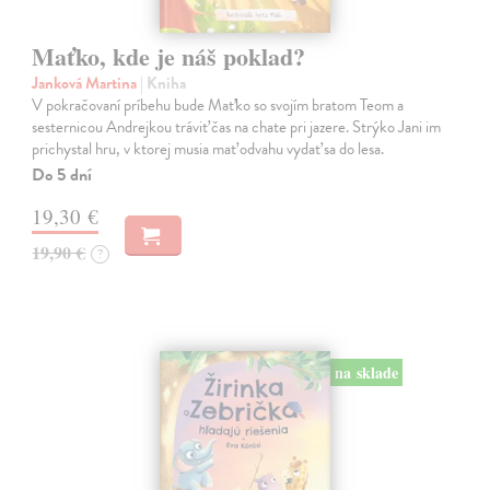
Maťko, kde je náš poklad?
Janková Martina
| Kniha
V pokračovaní príbehu bude Maťko so svojím bratom Teom a
sesternicou Andrejkou tráviť čas na chate pri jazere. Strýko Jani im
prichystal hru, v ktorej musia mať odvahu vydať sa do lesa.
Do 5 dní
19,30 €
19,90 €
?
na sklade