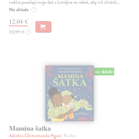
rodičia posielajú svoje deti z Londýna na vidiek, aby ich chránili…
Na sklade
?
12,04 €
12,95 €
?
na sklade
Mamina šatka
Adichie Chimamanda Ngozi
| Kniha