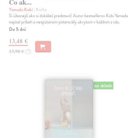
Čo ak...
Yamada Kobi
| Kniha
Si úžasnejší ako si dokážeš predstaviť. Autor bestsellerov Kobi Yamada
napísal príbeh o nespútanom potenciály ukrytom v každom z nás.
Do 5 dní
13,48 €
13,90 €
?
na sklade