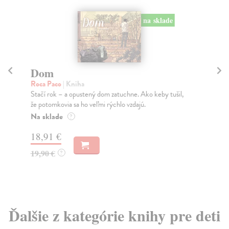
na sklade
Dom
B
M
Roca Paco
| Kniha
Stačí rok – a opustený dom zatuchne. Ako keby tušil,
Hv
že potomkovia sa ho veľmi rýchlo vzdajú.
“Yo
Na sklade
Do
?
18,91 €
17
19,90 €
?
17
Ďalšie z kategórie knihy pre deti