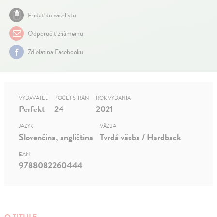
Pridať do wishlistu
Odporučiť známemu
Zdielať na Facebooku
VYDAVATEĽ
POČET STRÁN
ROK VYDANIA
Perfekt
24
2021
JAZYK
VÄZBA
Slovenčina, angličtina
Tvrdá väzba / Hardback
EAN
9788082260444