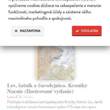
28,03 €
využívame cookies slúžiace na zabezpečenie a meranie
28,90 €
?
funkčnosti, marketingové účely a zaistenie vášho
maximálneho pohodlia a spokojnosti.
NASTAVENIA
SÚHLASÍM
na sklade
Lev, šatník a čarodejnica. Kroniky
Narnie (Ilustrované vydanie)
Lewis C.S.
| Kniha
Prečítajte si obľúbenú časť úspešnej série Kroniky Narnie: Lev, šatník
a čarodejnica v novom ilustrovanom vydaní. V Európe zúri vojna a