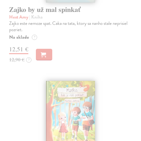
Zajko by už mal spinkať
Hest Amy
| Kniha
Zajko este nemoze spat. Caka na tata, ktory sa nanho stale neprisiel
pozriet.
Na sklade
?
12,51 €
12,90 €
?