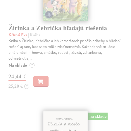
Žirinka a Zebrička hľadajú riešenia
Kőrösi Eva
| Kniha
Kniha o Žirinke, Zebričke a ich kamarátoch prináša príbehy o hľadaní
riešení aj tam, kde sa to môže zdať nemožné. Každodenné situácie
plné emócií – hnevu, smútku, radosti, závisti, zahanbenia,
odmietnutia,…
Na sklade
?
24,44 €
25,20 €
?
na sklade