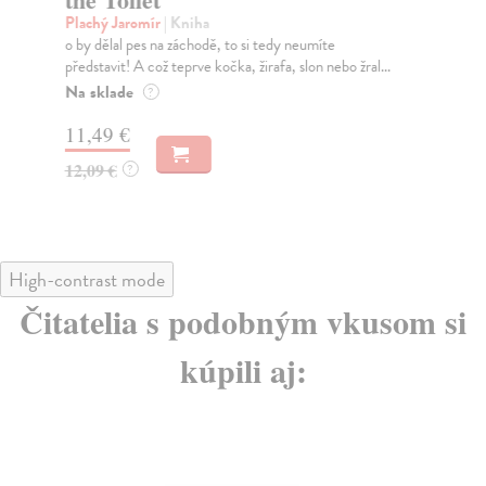
Plachý Jaromír
| Kniha
Ří
o by dělal pes na záchodě, to si tedy neumíte
Aut
představit! A což teprve kočka, žirafa, slon nebo žral...
výt
Na sklade
Za
?
11,49 €
14
12,09 €
15
?
High-contrast mode
Čitatelia s podobným vkusom si
kúpili aj: