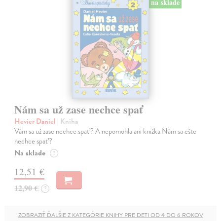
na sklade
Nám sa už zase nechce spať
Hevier Daniel
| Kniha
Vám sa už zase nechce spať? A nepomohla ani knižka Nám sa ešte
nechce spať?
Na sklade
?
12,51 €
12,90 €
?
ZOBRAZIŤ ĎALŠIE Z KATEGÓRIE KNIHY PRE DETI OD 4 DO 6 ROKOV