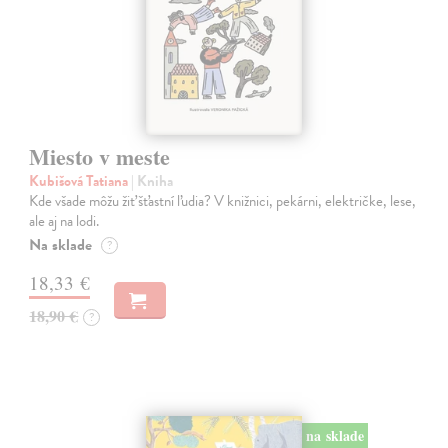
Miesto v meste
Kubišová Tatiana
| Kniha
Kde všade môžu žiť šťastní ľudia? V knižnici, pekárni, električke, lese,
ale aj na lodi.
Na sklade
?
18,33 €
18,90 €
?
na sklade