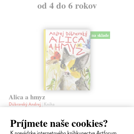
od 4 do 6 rokov
na sklade
Alica a hmyz
Dúbravský Andrej
| Kniha
Alica je zvedavá mačka, ktorá býva so zvedavým Andrejom. Obaja sú
fascinovaní ríšou hmyzu.
Príjmete naše cookies?
Na sklade
?
K prevádzke internetového kníhkupectva Artforum