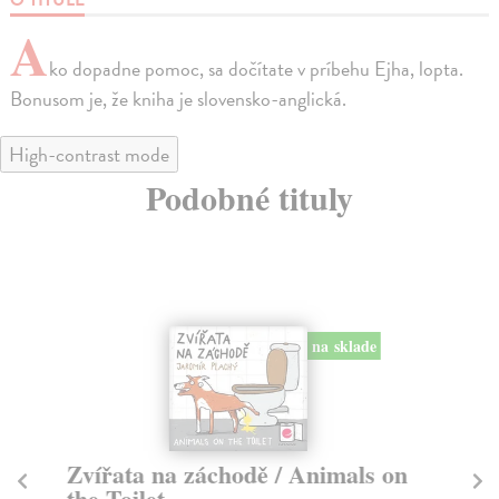
O TITULE
A
ko dopadne pomoc, sa dočítate v príbehu Ejha, lopta.
Bonusom je, že kniha je slovensko-anglická.
High-contrast mode
Podobné tituly
na sklade
Zvířata na záchodě / Animals on
Ma
the Toilet
Y