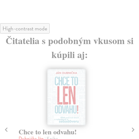
High-contrast mode
Čitatelia s podobným vkusom si
kúpili aj:
Chce to len odvahu!
Ko
Dubnička Ján
| Kniha
Hr