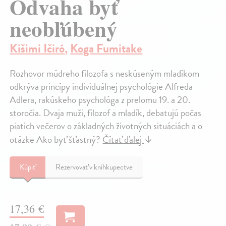
Odvaha byť
neobľúbený
Kišimi Ičiró
,
Koga Fumitake
Rozhovor múdreho filozofa s neskúseným mladíkom
odkrýva princípy individuálnej psychológie Alfreda
Adlera, rakúskeho psychológa z prelomu 19. a 20.
storočia. Dvaja muži, filozof a mladík, debatujú počas
piatich večerov o základných životných situáciách a o
otázke Ako byť šťastný?
Čítať ďalej
↓
Kúpiť
Rezervovať v kníhkupectve
17,36 €