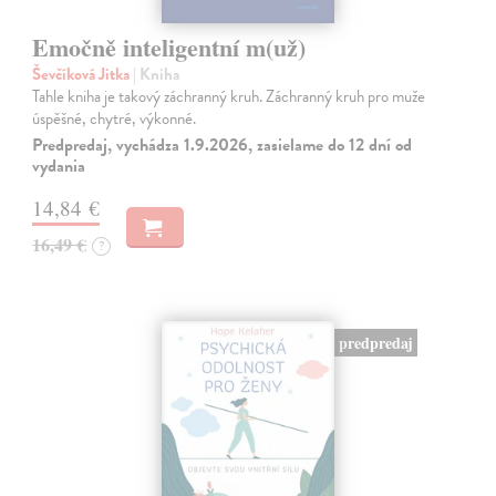
Emočně inteligentní m(už)
Ševčíková Jitka
| Kniha
Tahle kniha je takový záchranný kruh. Záchranný kruh pro muže
úspěšné, chytré, výkonné.
Predpredaj, vychádza 1.9.2026, zasielame do 12 dní od
vydania
14,84 €
16,49 €
?
predpredaj