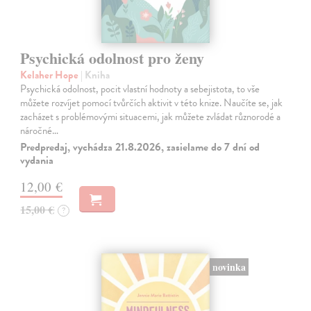
Psychická odolnost pro ženy
Kelaher Hope
| Kniha
Psychická odolnost, pocit vlastní hodnoty a sebejistota, to vše
můžete rozvíjet pomocí tvůrčích aktivit v této knize. Naučíte se, jak
zacházet s problémovými situacemi, jak můžete zvládat různorodé a
náročné…
Predpredaj, vychádza 21.8.2026, zasielame do 7 dní od
vydania
12,00 €
15,00 €
?
novinka