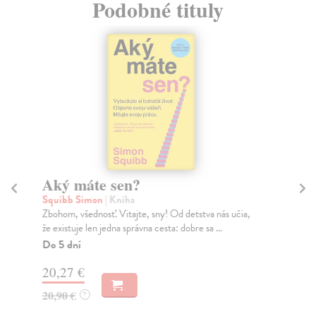
Podobné tituly
Aký máte sen?
Ak
Squibb Simon
| Kniha
Nef
Zbohom, všednosť. Vitajte, sny! Od detstva nás učia,
Bez
že existuje len jedna správna cesta: dobre sa ...
sa 
Do 5 dní
Do
20,27 €
17
20,90 €
17
?