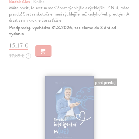
Budak Alex
| Kniha
Máte pocit, že svet sa mení čoraz rýchlejšie a rýchlejšie…? Nuž, máte
pravdu! Svet sa skutočne mení rýchlejšie než kedykoľvek predtým. A
držať s ním krok je čoraz ťažšie.
Predpredaj, vychádza 31.8.2026, zasielame do 3 dní od
vydania
15,17 €
17,85 €
?
predpredaj