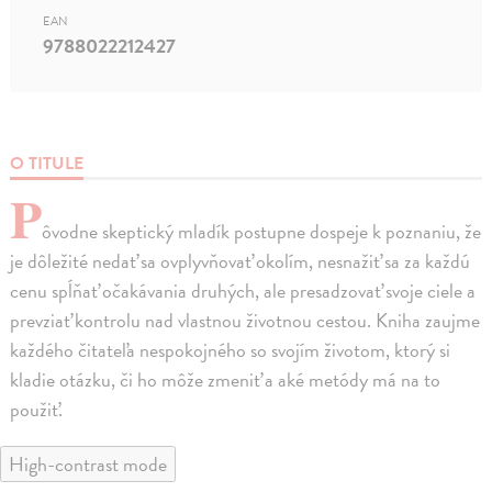
EAN
9788022212427
O TITULE
P
ôvodne skeptický mladík postupne dospeje k poznaniu, že
je dôležité nedať sa ovplyvňovať okolím, nesnažiť sa za každú
cenu spĺňať očakávania druhých, ale presadzovať svoje ciele a
prevziať kontrolu nad vlastnou životnou cestou. Kniha zaujme
každého čitateľa nespokojného so svojím životom, ktorý si
kladie otázku, či ho môže zmeniť a aké metódy má na to
použiť.
High-contrast mode