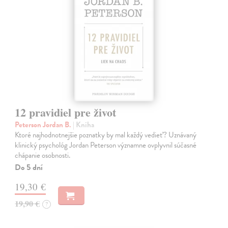
12 pravidiel pre život
Peterson Jordan B.
| Kniha
Ktoré najhodnotnejšie poznatky by mal každý vedieť? Uznávaný
klinický psychológ Jordan Peterson významne ovplyvnil súčasné
chápanie osobnosti.
Do 5 dní
19,30 €
19,90 €
?