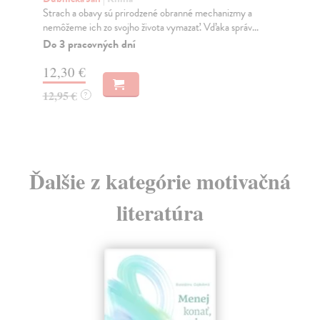
Strach a obavy sú prirodzené obranné mechanizmy a
Pen
nemôžeme ich zo svojho života vymazať. Vďaka správ...
živo
Do 3 pracovných dní
Do
12,30 €
19
12,95 €
19
?
Ďalšie z kategórie motivačná
literatúra