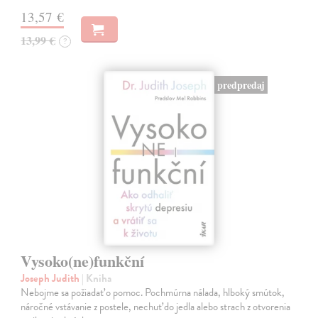
13,57 €
13,99 €
?
predpredaj
Vysoko(ne)funkční
Joseph Judith
| Kniha
Nebojme sa požiadať o pomoc. Pochmúrna nálada, hlboký smútok,
náročné vstávanie z postele, nechuť do jedla alebo strach z otvorenia