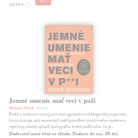
14,99 €
?
Jemné umenie mať veci v paži
Manson Mark
| Kniha
Kniha o osobnom rozvoji pre novú generáciu od blogerskej superstar,
ktorá ukazuje, ako sa prestať riadiť pravidlami pozitívneho myslenia a
nájsť svoj vlastný spôsob spokojného života podľa toho, čo je…
Dodávateľ nemá titul na sklade. Dodanie do cca. 30 dní.