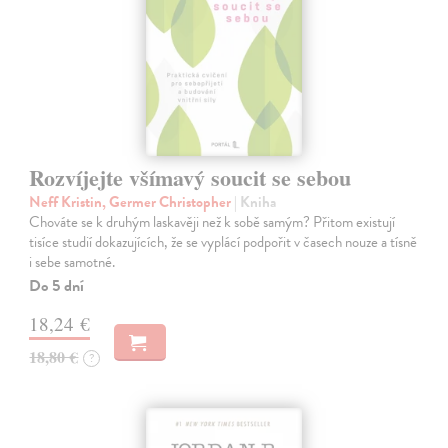
Rozvíjejte všímavý soucit se sebou
Neff Kristin, Germer Christopher
| Kniha
Chováte se k druhým laskavěji než k sobě samým? Přitom existují
tisíce studií dokazujících, že se vyplácí podpořit v časech nouze a tísně
i sebe samotné.
Do 5 dní
18,24 €
18,80 €
?