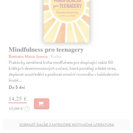
Mindfulness pro teenagery
Battistin Marie Jennie
| Kniha
Prakticky zaměřená kniha mindfulness pro dospívající nabízí 60
krátkých desetiminutových cvičení, která pomáhají zvládat stres,
zlepšovat soustředění a posilovat emoční rovnováhu v každodenním
životě.…
Do 5 dní
14,25 €
15,00 €
?
ZOBRAZIŤ ĎALŠIE Z KATEGÓRIE MOTIVAČNÁ LITERATÚRA