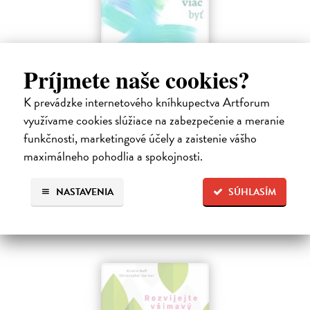
Príjmete naše cookies?
K prevádzke internetového kníhkupectva Artforum
Menej konať, viac byť
využívame cookies slúžiace na zabezpečenie a meranie
Gajdošová Stanislava
| Kniha
funkčnosti, marketingové účely a zaistenie vášho
Strávila som roky vo väzení, žila som v zajatí výkonu. Vlastnú hodnotu
som nachádzala v tom, koľko toho zvládnem.
maximálneho pohodlia a spokojnosti.
Dodávateľ nemá titul na sklade. Dodanie do cca. 30 dní.
NASTAVENIA
SÚHLASÍM
13,29 €
13,99 €
?