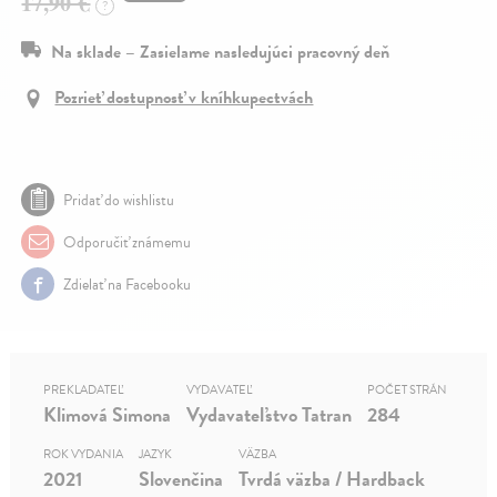
17,90 €
?
Na sklade – Zasielame nasledujúci pracovný deň
Pozrieť dostupnosť v kníhkupectvách
Pridať do wishlistu
Odporučiť známemu
Zdielať na Facebooku
PREKLADATEĽ
VYDAVATEĽ
POČET STRÁN
Klimová Simona
Vydavateľstvo Tatran
284
ROK VYDANIA
JAZYK
VÄZBA
2021
Slovenčina
Tvrdá väzba / Hardback