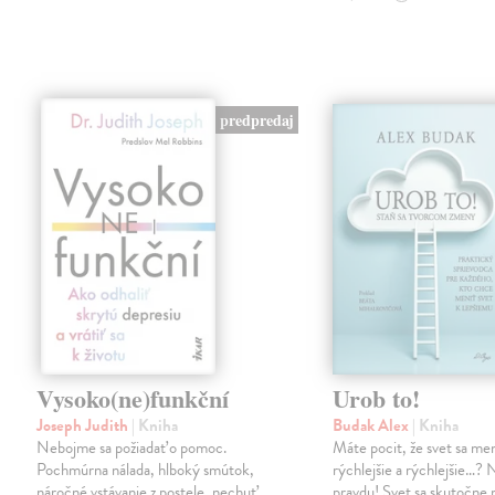
predpredaj
Vysoko(ne)funkční
Urob to!
Joseph Judith
| Kniha
Budak Alex
| Kniha
Nebojme sa požiadať o pomoc.
Máte pocit, že svet sa men
Pochmúrna nálada, hlboký smútok,
rýchlejšie a rýchlejšie…?
náročné vstávanie z postele, nechuť
pravdu! Svet sa skutočne