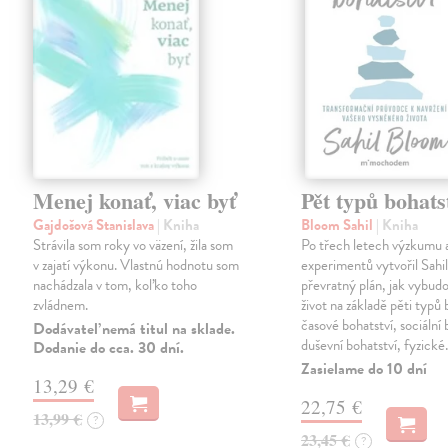
Menej konať, viac byť
Pět typů bohats
Gajdošová Stanislava
| Kniha
Bloom Sahil
| Kniha
Strávila som roky vo väzení, žila som
Po třech letech výzkumu 
v zajatí výkonu. Vlastnú hodnotu som
experimentů vytvořil Sahi
nachádzala v tom, koľko toho
převratný plán, jak vybudo
zvládnem.
život na základě pěti typů 
časové bohatství, sociální 
Dodávateľ nemá titul na sklade.
duševní bohatství, fyzick
Dodanie do cca. 30 dní.
Zasielame do 10 dní
13,29 €
22,75 €
13,99 €
?
23,45 €
?