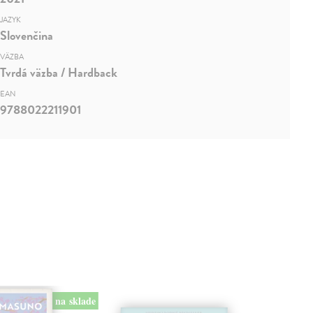
JAZYK
Slovenčina
VÄZBA
Tvrdá väzba / Hardback
EAN
9788022211901
na sklade