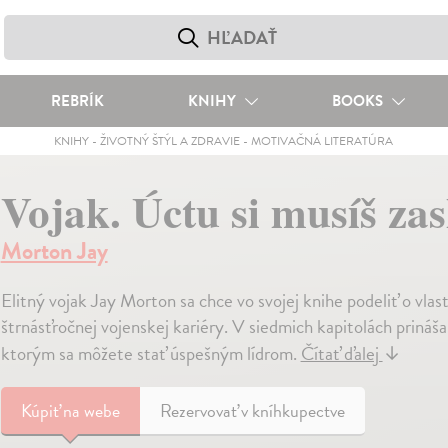
REBRÍK
KNIHY
BOOKS
KNIHY
-
ŽIVOTNÝ ŠTÝL A ZDRAVIE
-
MOTIVAČNÁ LITERATÚRA
Vojak. Úctu si musíš zas
Morton Jay
Elitný vojak Jay Morton sa chce vo svojej knihe podeliť o vlast
štrnásťročnej vojenskej kariéry. V siedmich kapitolách prináš
ktorým sa môžete stať úspešným lídrom.
Čítať ďalej
↓
Kúpiť
na webe
Rezervovať v kníhkupectve