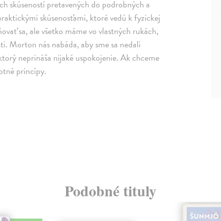
ých skúseností pretavených do podrobných a
praktickými skúsenosťami, ktoré vedú k fyzickej
ňovať sa, ale všetko máme vo vlastných rukách,
osti. Morton nás nabáda, aby sme sa nedali
ktorý neprináša nijaké uspokojenie. Ak chceme
otné princípy.
Podobné tituly