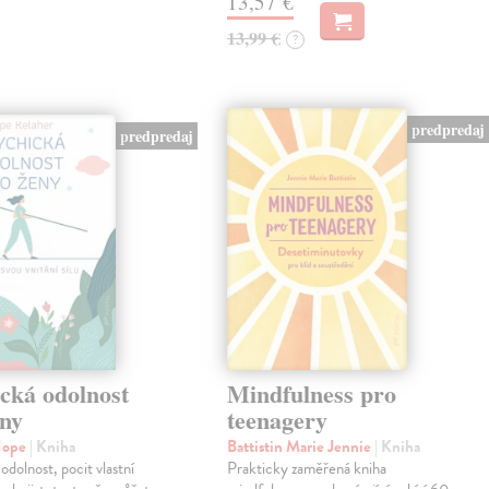
13,57 €
13,99 €
?
predpredaj
predpredaj
cká odolnost
Mindfulness pro
eny
teenagery
Hope
| Kniha
Battistin Marie Jennie
| Kniha
odolnost, pocit vlastní
Prakticky zaměřená kniha