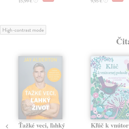
15,99 €
9,95 €
?
?
High-contrast mode
Čit
klade
Ťažké veci, ľahký
Kľúč k vnútor