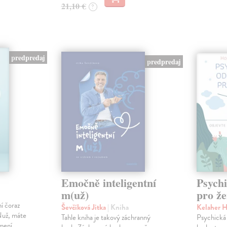
21,10 €
?
predpredaj
predpredaj
Emočně inteligentní
Psychi
m(už)
pro ž
í čoraz
Ševčíková Jitka
| Kniha
Kelaher 
 Nuž, máte
Tahle kniha je takový záchranný
Psychická 
 mení