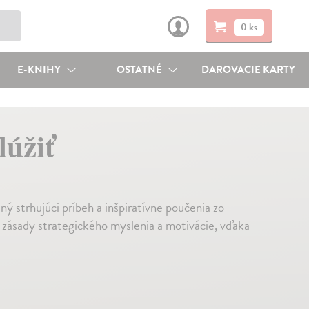
0 ks
E-KNIHY
OSTATNÉ
DAROVACIE KARTY
lúžiť
ný strhujúci príbeh a inšpiratívne poučenia zo
a zásady strategického myslenia a motivácie, vďaka