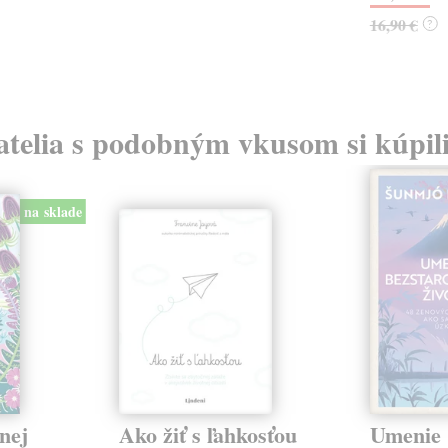
16,90 €
?
atelia s podobným vkusom si kúpili
na sklade
nej
Ako žiť s ľahkosťou
Umenie