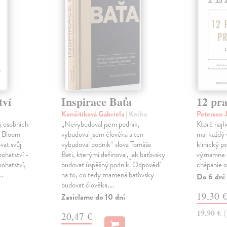
tví
Inspirace Baťa
12 pra
Končitíková Gabriela
| Kniha
Peterson 
a osobních
„Nevybudoval jsem podnik,
Ktoré najh
l Bloom
vybudoval jsem člověka a ten
mal každý
vat svůj
vybudoval podnik“ slova Tomáše
klinický p
bohatství -
Bati, kterými definoval, jak baťovsky
významne o
bohatství,
budovat úspěšný podnik. Odpovědí
chápanie o
é…
na to, co tedy znamená baťovsky
Do 6 dní
budovat člověka,…
19,30 
Zasielame do 10 dní
19,90 €
20,47 €