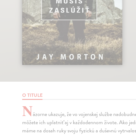
O TITULE
N
ázorne ukazuje, že vo vojenskej službe nadobudne
môžete ich uplatniť aj v každodennom živote. Ako jed
máme na dosah ruky svoju fyzickú a duševnú vytrvalosť 