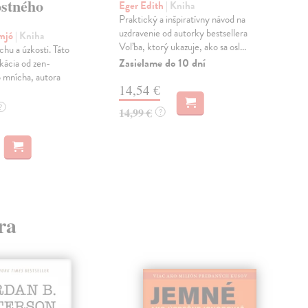
ostného
(C
Eger Edith
| Kniha
Praktický a inšpiratívny návod na
Tol
uzdravenie od autorky bestsellera
Kni
mjó
| Kniha
Voľba, ktorý ukazuje, ako sa osl...
duc
chu a úzkosti. Táto
hrd
Zasielame do 10 dní
kácia od zen-
naše
 mnícha, autora
14,54 €
Do 
?
14,99 €
?
13
13,
ra