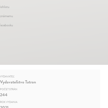
ishlistu
 známemu
 Facebooku
VYDAVATEĽ
Vydavateľstvo Tatran
POČET STRÁN
244
ROK VYDANIA
2021