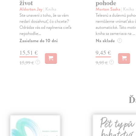
život
pohode
o
Alderton Jay
| Kniha
Morton Sasha
| Kniha
Ste unavení z toho, že sa vám
Telesnú a duševnú poho
nedarí dosiahnuť, čo chcete?
nemôžeme vnímať ako č
Odrádza vás od naplnenia cieľa
automatické. Táto moti
nepohodlie...
kniha sa zameriava na ...
Zasielame do 10 dní
Na sklade
?
15,51 €
9,45 €
15,99 €
9,95 €
?
?
Ď