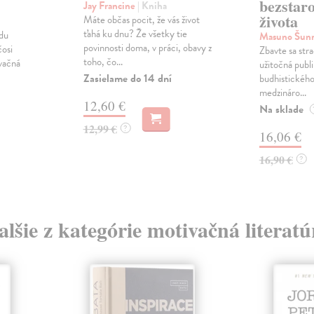
bezstar
Jay Francine
| Kniha
života
Máte občas pocit, že vás život
ťahá ku dnu? Že všetky tie
du
Masuno Šun
povinnosti doma, v práci, obavy z
osi
Zbavte sa stra
toho, čo...
vačná
užitočná publi
Zasielame do 14 dní
budhistického
medzináro...
12,60 €
Na sklade
12,99 €
?
16,06 €
16,90 €
?
alšie z kategórie motivačná literatú