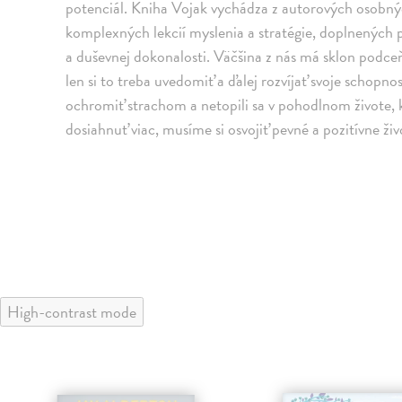
potenciál. Kniha Vojak vychádza z autorových osobn
komplexných lekcií myslenia a stratégie, doplnených 
a duševnej dokonalosti. Väčšina z nás má sklon podce
len si to treba uvedomiť a ďalej rozvíjať svoje schopn
ochromiť strachom a netopili sa v pohodlnom živote, 
dosiahnuť viac, musíme si osvojiť pevné a pozitívne živ
High-contrast mode