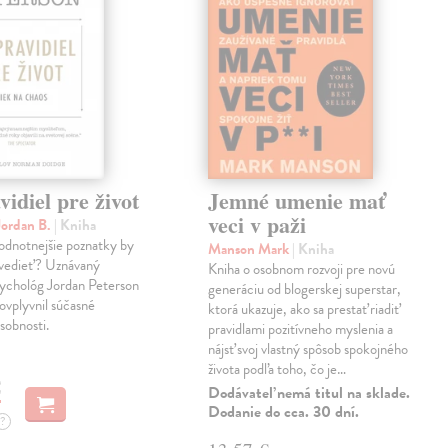
vidiel pre život
Jemné umenie mať
veci v paži
Jordan B.
| Kniha
odnotnejšie poznatky by
Manson Mark
| Kniha
 vedieť? Uznávaný
Kniha o osobnom rozvoji pre novú
sychológ Jordan Peterson
generáciu od blogerskej superstar,
vplyvnil súčasné
ktorá ukazuje, ako sa prestať riadiť
sobnosti.
pravidlami pozitívneho myslenia a
nájsť svoj vlastný spôsob spokojného
života podľa toho, čo je…
€
Dodávateľ nemá titul na sklade.
Dodanie do cca. 30 dní.
?