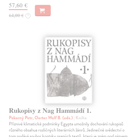
57,60 €
64,00 €
?
Rukopisy z Nag Hammádí 1.
Pokorný Petr, Oerter Wolf B. (eds.)
| Kniha
Příznivé klimatické podmínky Egypta umožnily dochování rukopisů
různého obsahua rozličných literárních žánrů. Jedinečné svědectví o
tom podává soubor koptsky psaných textů, který je znám pod názvem