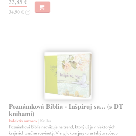
33,85 €
34,90 €
?
Poznámková Biblia - Inšpiruj sa... (s DT
knihami)
kolektív autorov
| Kniha
Poznámková Biblia nadväzuje na trend, ktorý už je v niektorých
krajinách značne rozvinutý. V anglickom jazyku sa takýto spôsob