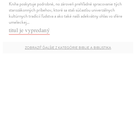
Kniha poskytuje podrobné, no zároveň prehľadné spracovanie tých
starozákonných príbehov, ktoré sa stali súčasťou univerzálnych
kultúrnych tradícií ľudstva a ako také našli adekvátny ohlas vo sfére
umeleckej…
titul je vypredaný
ZOBRAZIŤ ĎALŠIE Z KATEGÓRIE BIBLIE A BIBLISTIKA