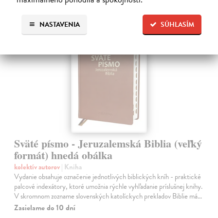
NASTAVENIA
SÚHLASÍM
novinka
Sväté písmo - Jeruzalemská Biblia (veľký
formát) hnedá obálka
kolektív autorov
| Kniha
Vydanie obsahuje označenie jednotlivých biblických kníh - praktické
palcové indexátory, ktoré umožnia rýchle vyhľadanie príslušnej knihy.
V skromnom zozname slovenských katolíckych prekladov Biblie má…
Zasielame do 10 dní