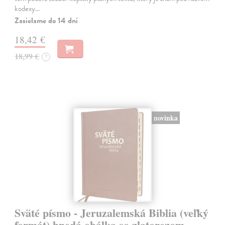
kodexy…
Zasielame do 14 dní
18,42 €
18,99 €
?
novinka
Sväté písmo - Jeruzalemská Biblia (veľký
formát) hnedá obálka so zlatorezom