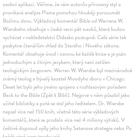
osobní aplikaci. Věříme, že vám autorův přirozený styl a
pronikavá analýza Písma pomohou hlouběji porozumět
Božímu slovu. Výkladový komentář Bible od Warrena W.
Wiersbeho obsahuje v české verzi pět svazků, které budou
vycházet v nakladatelství Didasko postupně. Celá série tak
poskytne čtenářům vhled do Starého i Nového zákona.
Komentář obsahuje úvod i osnovu ke každé knize a je psán
jednoduchým a čtivým jazykem, který není zatížen
teologickým žargonem. Warren W. Wiersbe byl mezinárodně
známý teolog a bývalý kazatel Moodyho sboru v Chicagu.
Deset let bylo jeho jméno spojeno s rozhlasovým pořadem
Back to the Bible (Zpět k Bibli). Nejprve v něm působil jako
učitel biblistiky a poté se stal jeho ředitelem. Dr. Wiersbe
napsal více než 150 knih, včetně této série výkladových
komentářů, které se prodalo více než 4 miliony výtisků. V
češtině doposud vyšly jeho knihy Satanova strategie nebo Po
každé ráně jsem trochu výš.