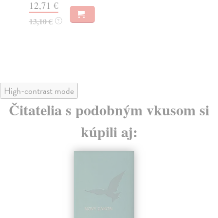
12,71 €
13
13,10 €
14
?
High-contrast mode
Čitatelia s podobným vkusom si
kúpili aj: