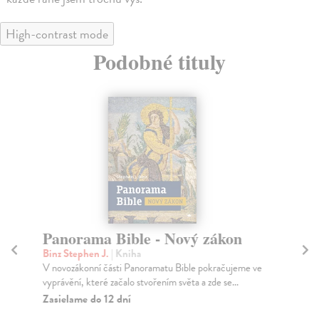
High-contrast mode
Podobné tituly
Panorama Bible - Nový zákon
P
Binz Stephen J.
| Kniha
Bin
V novozákonní části Panoramatu Bible pokračujeme ve
Bib
vyprávění, které začalo stvořením světa a zde se...
se 
Zasielame do 12 dní
Za