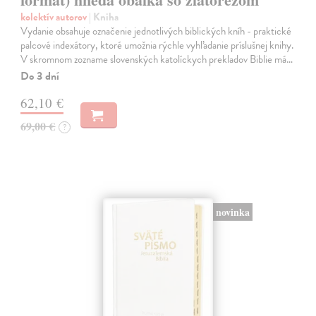
kolektív autorov
| Kniha
Vydanie obsahuje označenie jednotlivých biblických kníh - praktické
palcové indexátory, ktoré umožnia rýchle vyhľadanie príslušnej knihy.
V skromnom zozname slovenských katolíckych prekladov Biblie má…
Do 3 dní
62,10 €
69,00 €
?
novinka