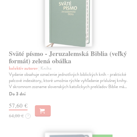
Sväté písmo - Jeruzalemská Biblia (veľký
formát) zelená obálka
kolektív autorov
| Kniha
Vydanie obsahuje označenie jednotlivých biblických kníh - praktické
palcové indexátory, ktoré umožnia rýchle vyhľadanie príslušnej knihy.
V skromnom zozname slovenských katolíckych prekladov Biblie má…
Do 3 dní
57,60 €
64,00 €
?