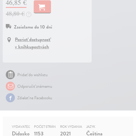
46,85 €
48,80 €
?
Zasielame do 10 dní
Pozrieť dostupnosť
v kníhkupectvách
Pridať do wishlistu
Odporučiť známemu
Zdielať na Facebooku
VYDAVATEĽ
POČET STRÁN
ROK VYDANIA
JAZYK
Didasko
1153
2021
Čeština