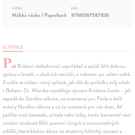
VÄZBA
EAN
Mäkká väzba / Paperback
9788087587836
O TITULE
P
ak Kristovi následovníci uspořádali a začali šířit dobrou
zprávu v Izraeli, v okolních zemích, a nakonec po celém světě.
Zrodila se církev i nový způsob, jak dát do pořádku svůj vztah
s Bohem. Dr. Wiersbe vysvětluje význam Kristova života – jak
zapadá do Starého zákona, co znamenal pro Pavla a další
autory Nového zákona a co to znamená pro nás dnes. Ať
patříte mezi kazatele, učitele nebo laiky, tento komentář vám
umožní studovat Bibli pomocí čtivých a srozumitelných
oddílů, které kladou důraz na skutečný biblický význam a