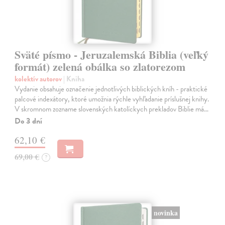
Sväté písmo - Jeruzalemská Biblia (veľký
formát) zelená obálka so zlatorezom
kolektív autorov
| Kniha
Vydanie obsahuje označenie jednotlivých biblických kníh - praktické
palcové indexátory, ktoré umožnia rýchle vyhľadanie príslušnej knihy.
V skromnom zozname slovenských katolíckych prekladov Biblie má…
Do 3 dní
62,10 €
69,00 €
?
novinka