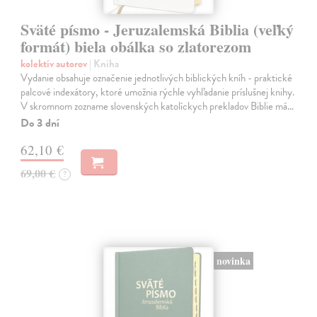
Sväté písmo - Jeruzalemská Biblia (veľký
formát) biela obálka so zlatorezom
kolektív autorov
| Kniha
Vydanie obsahuje označenie jednotlivých biblických kníh - praktické
palcové indexátory, ktoré umožnia rýchle vyhľadanie príslušnej knihy.
V skromnom zozname slovenských katolíckych prekladov Biblie má…
Do 3 dní
62,10 €
69,00 €
?
novinka