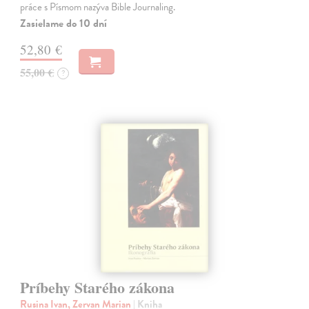
práce s Písmom nazýva Bible Journaling.
Zasielame do 10 dní
52,80 €
55,00 €
?
Príbehy Starého zákona
Rusina Ivan, Zervan Marian
| Kniha