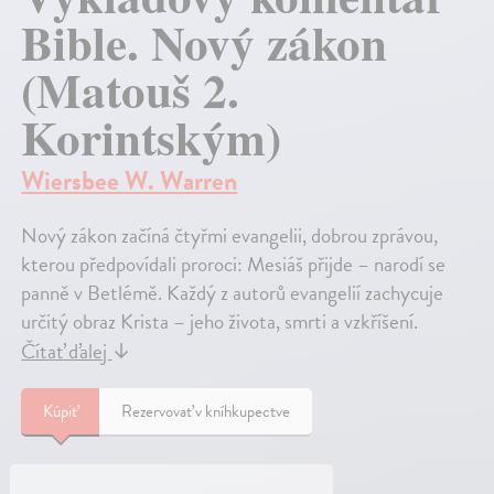
Bible. Nový zákon
(Matouš 2.
Korintským)
Wiersbee W. Warren
Nový zákon začíná čtyřmi evangelii, dobrou zprávou,
kterou předpovídali proroci: Mesiáš přijde – narodí se
panně v Betlémě. Každý z autorů evangelií zachycuje
určitý obraz Krista – jeho života, smrti a vzkříšení.
Čítať ďalej
↓
Kúpiť
Rezervovať v kníhkupectve