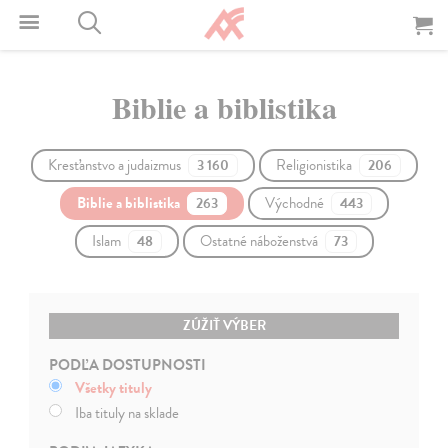
Biblie a biblistika
Kresťanstvo a judaizmus
Religionistika
3 160
206
Biblie a biblistika
Východné
263
443
Islam
Ostatné náboženstvá
48
73
ZÚŽIŤ VÝBER
PODĽA DOSTUPNOSTI
Všetky tituly
Iba tituly na sklade