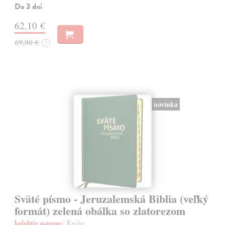
Do 3 dní
62,10 €
69,00 €
?
novinka
Sväté písmo - Jeruzalemská Biblia (veľký
formát) zelená obálka so zlatorezom
kolektív autorov
| Kniha