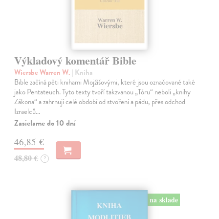
Výkladový komentář Bible
Wiersbe Warren W.
| Kniha
Bible začíná pěti knihami Mojžíšovými, které jsou označované také
jako Pentateuch. Tyto texty tvoří takzvanou „Tóru“ neboli „knihy
Zákona“ a zahrnují celé období od stvoření a pádu, přes odchod
Izraelců…
Zasielame do 10 dní
46,85 €
48,80 €
?
na sklade