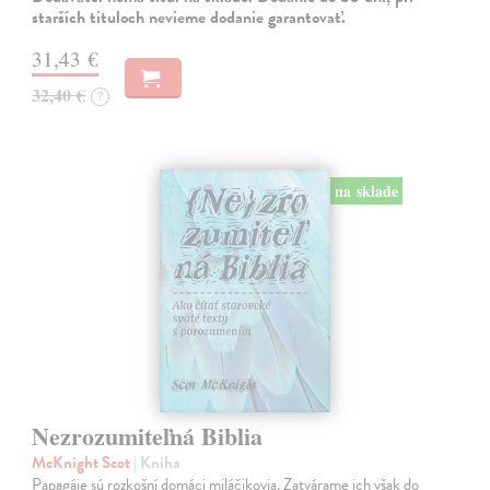
starších tituloch nevieme dodanie garantovať.
31,43 €
32,40 €
?
na sklade
Nezrozumiteľná Biblia
McKnight Scot
| Kniha
Papagáje sú rozkošní domáci miláčikovia. Zatvárame ich však do