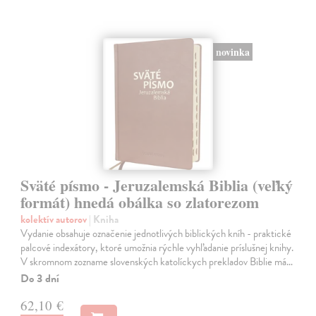
novinka
Sväté písmo - Jeruzalemská Biblia (veľký
formát) hnedá obálka so zlatorezom
kolektív autorov
| Kniha
Vydanie obsahuje označenie jednotlivých biblických kníh - praktické
palcové indexátory, ktoré umožnia rýchle vyhľadanie príslušnej knihy.
V skromnom zozname slovenských katolíckych prekladov Biblie má…
Do 3 dní
62,10 €