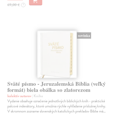
69,00 €
?
novinka
Sväté písmo - Jeruzalemská Biblia (veľký
formát) biela obálka so zlatorezom
kolektív autorov
| Kniha
Vydanie obsahuje označenie jednotlivých biblických kníh - praktické
palcové indexátory, ktoré umožnia rýchle vyhľadanie príslušnej knihy.
V skromnom zozname slovenských katolíckych prekladov Biblie má…