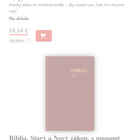
klietky alebo im striháme krídla – aby zostali tam, kde ich chceme
mať.
Na sklade
18,14 €
18,90 €
?
Biblia. Starý a Nový zákon, s mapami