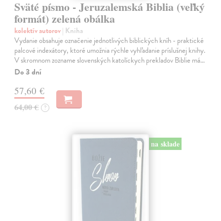
Sväté písmo - Jeruzalemská Biblia (veľký
formát) zelená obálka
kolektív autorov
| Kniha
Vydanie obsahuje označenie jednotlivých biblických kníh - praktické
palcové indexátory, ktoré umožnia rýchle vyhľadanie príslušnej knihy.
V skromnom zozname slovenských katolíckych prekladov Biblie má…
Do 3 dní
57,60 €
64,00 €
?
na sklade