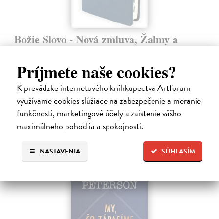
Božie Slovo - Nová zmluva, Žalmy a
Príslovia 2025 - modrá
kolektív autorov
| Kniha
Príjmete naše cookies?
V publikácii je použitý text Božieho slova: Slovenský ekumenický
preklad, 4. opravené vydanie. NIHIL OBSTAT: Mons.
K prevádzke internetového kníhkupectva Artforum
Na sklade
využívame cookies slúžiace na zabezpečenie a meranie
24,25 €
funkčnosti, marketingové účely a zaistenie vášho
maximálneho pohodlia a spokojnosti.
25,00 €
?
NASTAVENIA
SÚHLASÍM