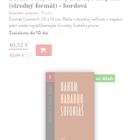
(stredný formát) - bordová
kolektív autorov
| Kniha
Formát (rozmer): 20 x 13 cm. Biblia v strednej veľkosti s mapami
patrí medzi najobľúbenejšie formáty Svätého písma.
Zasielame do 10 dní
40,32 €
42,00 €
?
na sklade