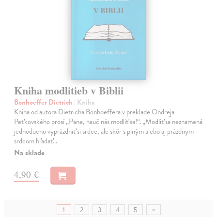
Kniha modlitieb v Biblii
Bonhoeffer Dietrich
| Kniha
Kniha od autora Dietricha Bonhoeffera v preklade Ondreja
Peťkovského prosí „Pane, nauč nás modliť sa!“. „Modliť sa neznamená
jednoducho vyprázdniť si srdce, ale skôr s plným alebo aj prázdnym
srdcom hľadať…
Na sklade
4,90 €
»
1
2
3
4
5