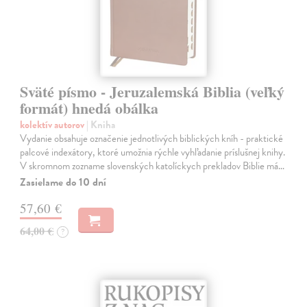
Sväté písmo - Jeruzalemská Biblia (veľký
formát) hnedá obálka
kolektív autorov
| Kniha
Vydanie obsahuje označenie jednotlivých biblických kníh - praktické
palcové indexátory, ktoré umožnia rýchle vyhľadanie príslušnej knihy.
V skromnom zozname slovenských katolíckych prekladov Biblie má…
Zasielame do 10 dní
57,60 €
64,00 €
?