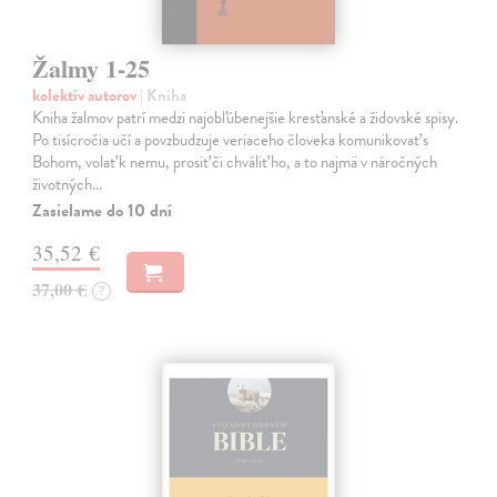
Žalmy 1-25
kolektív autorov
| Kniha
Kniha žalmov patrí medzi najobľúbenejšie kresťanské a židovské spisy.
Po tisícročia učí a povzbudzuje veriaceho človeka komunikovať s
Bohom, volať k nemu, prosiť či chváliť ho, a to najmä v náročných
životných…
Zasielame do 10 dní
35,52 €
37,00 €
?