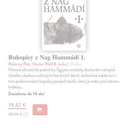
Rukopisy z Nag Hammádí 1.
Pokorný Petr, Oerter Wolf B. (eds.)
| Kniha
Příznivé klimatické podmínky Egypta umožnily dochování rukopisů
různého obsahua rozličných literárních žánrů. Jedinečné svědectví o
tom podává soubor koptsky psaných textů, který je znám pod názvem
kodexy…
Zasielame do 14 dní
18,42 €
18,99 €
?