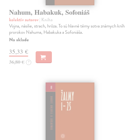
Nahum, Habakuk, Sofoniáš
kolektív autorov
| Kniha
Vojna, násilie, strach, hrôza. To sú hlavné témy sotva známych kníh
prorokov Nahuma, Habakuka a Sofoniáša.
Na sklade
35,33 €
36,80 €
?