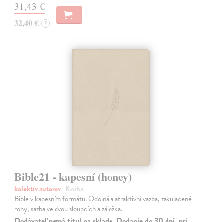
31,43 €
32,40 €
?
Bible21 - kapesní (honey)
kolektív autorov
| Kniha
Bible v kapesním formátu. Odolná a atraktivní vazba, zakulacené
rohy, sazba ve dvou sloupcích a záložka.
Dodávateľ nemá titul na sklade. Dodanie do 30 dní, pri