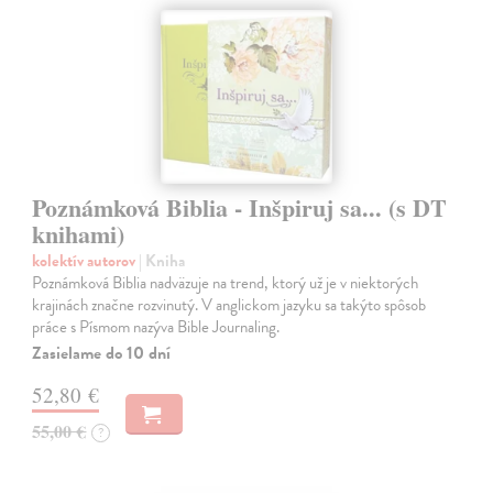
Poznámková Biblia - Inšpiruj sa... (s DT
knihami)
kolektív autorov
| Kniha
Poznámková Biblia nadväzuje na trend, ktorý už je v niektorých
krajinách značne rozvinutý. V anglickom jazyku sa takýto spôsob
práce s Písmom nazýva Bible Journaling.
Zasielame do 10 dní
52,80 €
55,00 €
?