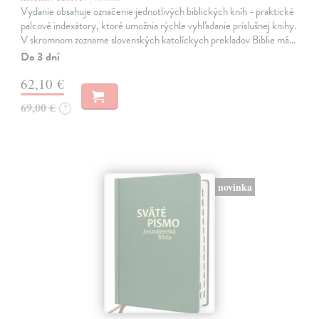
Vydanie obsahuje označenie jednotlivých biblických kníh - praktické
palcové indexátory, ktoré umožnia rýchle vyhľadanie príslušnej knihy.
V skromnom zozname slovenských katolíckych prekladov Biblie má…
Do 3 dní
62,10 €
69,00 €
?
novinka