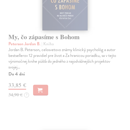
My, čo zápasíme s Bohom
Peterson Jordan B.
| Kniha
Jordan B. Peterson, celosvetovo známy klinický psychológ a autor
bestsellerov 12 pravidiel pre život a Za hranicou poriadku, sa v tejto
výnimočnej knihe púšťa do jedného z najodvážnejších projektov
svojej…
Do 4 dní
33,85 €
34,90 €
?