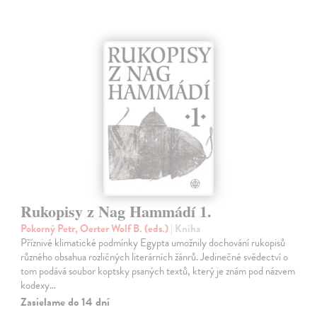
Rukopisy z Nag Hammádí 1.
Pokorný Petr, Oerter Wolf B. (eds.)
| Kniha
Příznivé klimatické podmínky Egypta umožnily dochování rukopisů
různého obsahua rozličných literárních žánrů. Jedinečné svědectví o
tom podává soubor koptsky psaných textů, který je znám pod názvem
kodexy…
Zasielame do 14 dní