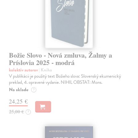
Božie Slovo - Nová zmluva, Žalmy a
Príslovia 2025 - modrá
kolektív autorov
| Kniha
V publikácii je použitý text Božieho slova: Slovenský ekumenický
preklad, 4. opravené vydanie. NIHIL OBSTAT: Mons.
Na sklade
?
24,25 €
25,00 €
?