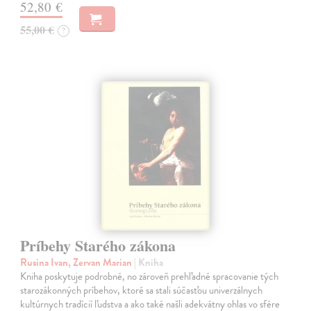
52,80 €
55,00 €
?
Príbehy Starého zákona
Rusina Ivan, Zervan Marian
| Kniha
Kniha poskytuje podrobné, no zároveň prehľadné spracovanie tých
starozákonných príbehov, ktoré sa stali súčasťou univerzálnych
kultúrnych tradícií ľudstva a ako také našli adekvátny ohlas vo sfére