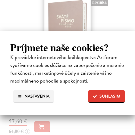
novinka
Príjmete naše cookies?
K prevádzke internetového kníhkupectva Artforum
využívame cookies slúžiace na zabezpečenie a meranie
Sväté písmo - Jeruzalemská Biblia (veľký
funkčnosti, marketingové účely a zaistenie vášho
formát) hnedá obálka
maximálneho pohodlia a spokojnosti.
kolektív autorov
| Kniha
Vydanie obsahuje označenie jednotlivých biblických kníh - praktické
NASTAVENIA
SÚHLASÍM
palcové indexátory, ktoré umožnia rýchle vyhľadanie príslušnej knihy.
V skromnom zozname slovenských katolíckych prekladov Biblie má…
Zasielame do 10 dní
57,60 €
64,00 €
?