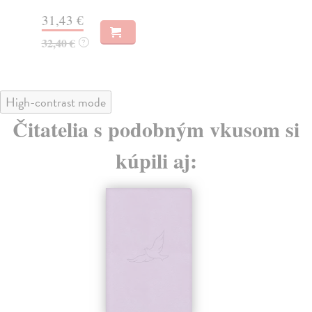
31,43 €
47
32,40 €
?
49
High-contrast mode
Čitatelia s podobným vkusom si
kúpili aj: