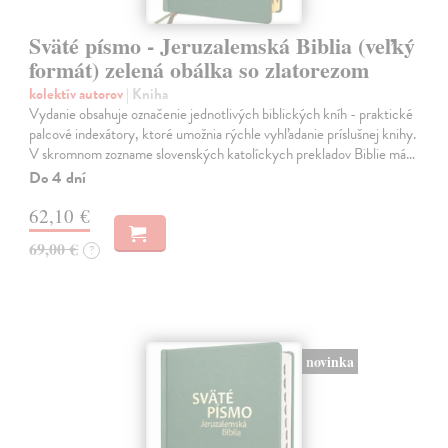
Sväté písmo - Jeruzalemská Biblia (veľký
formát) zelená obálka so zlatorezom
kolektív autorov
| Kniha
Vydanie obsahuje označenie jednotlivých biblických kníh - praktické
palcové indexátory, ktoré umožnia rýchle vyhľadanie príslušnej knihy.
V skromnom zozname slovenských katolíckych prekladov Biblie má…
Do 4 dní
62,10 €
69,00 €
?
novinka