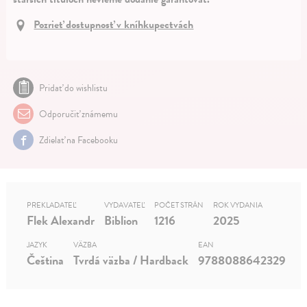
Pozrieť dostupnosť v kníhkupectvách
Pridať do wishlistu
Odporučiť známemu
Zdielať na Facebooku
PREKLADATEĽ
VYDAVATEĽ
POČET STRÁN
ROK VYDANIA
Flek Alexandr
Biblion
1216
2025
JAZYK
VÄZBA
EAN
Čeština
Tvrdá väzba / Hardback
9788088642329