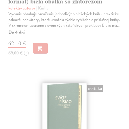
formát) biela obálka so zlatorezom
kolektív autorov
| Kniha
Vydanie obsahuje označenie jednotlivých biblických kníh - praktické
palcové indexátory, ktoré umožnia rýchle vyhľadanie príslušnej knihy.
V skromnom zozname slovenských katolíckych prekladov Biblie má…
Do 4 dní
62,10 €
69,00 €
?
novinka