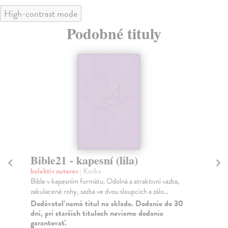
High-contrast mode
Podobné tituly
Bible21 - kapesní (lila)
Bi
v
kolektív autorov
| Kniha
Bible v kapesním formátu. Odolná a atraktivní vazba,
kol
zakulacené rohy, sazba ve dvou sloupcích a zálo...
Bib
čes
Dodávateľ nemá titul na sklade. Dodanie do 30
dní, pri starších tituloch nevieme dodanie
Do
garantovať.
30