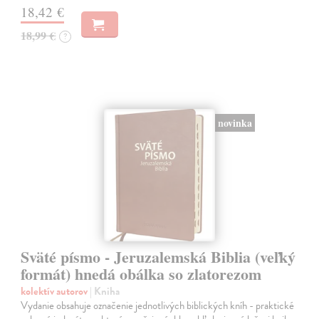
18,42 €
18,99 €
?
novinka
Sväté písmo - Jeruzalemská Biblia (veľký
formát) hnedá obálka so zlatorezom
kolektív autorov
| Kniha
Vydanie obsahuje označenie jednotlivých biblických kníh - praktické