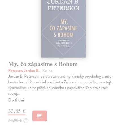
My, čo zápasíme s Bohom
Peterson Jordan B.
| Kniha
Jordan B. Peterson, celosvetovo známy klinický psychológ a autor
bestsellerov 12 pravidiel pre život a Za hranicou poriadku, sa v tejto
výnimočnej knihe púšťa do jedného z najodvážnejších projektov
svojej…
Do 6 dní
33,85 €
34,90 €
?