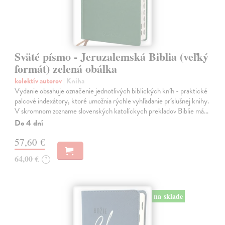
Sväté písmo - Jeruzalemská Biblia (veľký
formát) zelená obálka
kolektív autorov
| Kniha
Vydanie obsahuje označenie jednotlivých biblických kníh - praktické
palcové indexátory, ktoré umožnia rýchle vyhľadanie príslušnej knihy.
V skromnom zozname slovenských katolíckych prekladov Biblie má…
Do 4 dní
57,60 €
64,00 €
?
na sklade