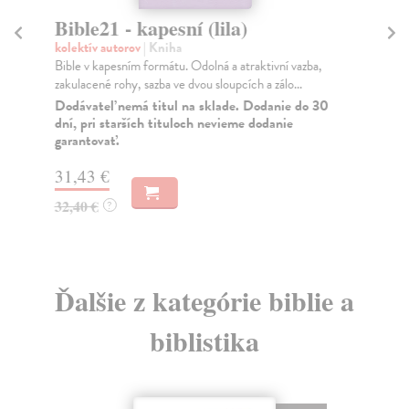
Bible21 - kapesní (lila)
Bi
kolektív autorov
| Kniha
kol
Bible v kapesním formátu. Odolná a atraktivní vazba,
Jed
zakulacené rohy, sazba ve dvou sloupcích a zálo...
(do
Dodávateľ nemá titul na sklade. Dodanie do 30
Na
dní, pri starších tituloch nevieme dodanie
garantovať.
25
25
31,43 €
32,40 €
?
Ďalšie z kategórie biblie a
biblistika