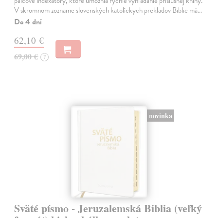
palcové indexátory, ktoré umožnia rýchle vyhľadanie príslušnej knihy.
V skromnom zozname slovenských katolíckych prekladov Biblie má…
Do 4 dní
62,10 €
69,00 €
?
novinka
Sväté písmo - Jeruzalemská Biblia (veľký