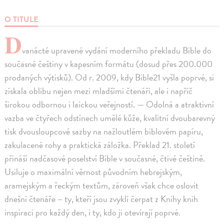
O TITULE
D
vanácté upravené vydání moderního překladu Bible do
současné češtiny v kapesním formátu (dosud přes 200.000
prodaných výtisků). Od r. 2009, kdy Bible21 vyšla poprvé, si
získala oblibu nejen mezi mladšími čtenáři, ale i napříč
širokou odbornou i laickou veřejností. — Odolná a atraktivní
vazba ve čtyřech odstínech umělé kůže, kvalitní dvoubarevný
tisk dvousloupcové sazby na nažloutlém biblovém papíru,
zakulacené rohy a praktická záložka. Překlad 21. století
přináší nadčasové poselství Bible v současné, čtivé češtině.
Usiluje o maximální věrnost původním hebrejským,
aramejským a řeckým textům, zároveň však chce oslovit
dnešní čtenáře – ty, kteří jsou zvyklí čerpat z Knihy knih
inspiraci pro každý den, i ty, kdo ji otevírají poprvé.