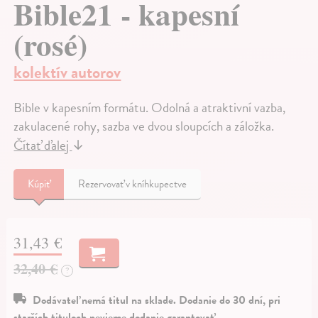
Bible21 - kapesní
(rosé)
kolektív autorov
Bible v kapesním formátu. Odolná a atraktivní vazba,
zakulacené rohy, sazba ve dvou sloupcích a záložka.
Čítať ďalej
↓
Kúpiť
Rezervovať v kníhkupectve
31,43 €
32,40 €
?
Dodávateľ nemá titul na sklade. Dodanie do 30 dní, pri
starších tituloch nevieme dodanie garantovať.