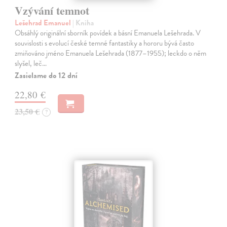
Vzývání temnot
Lešehrad Emanuel
| Kniha
Obsáhlý originální sborník povídek a básní Emanuela Lešehrada. V
souvislosti s evolucí české temné fantastiky a hororu bývá často
zmiňováno jméno Emanuela Lešehrada (1877–1955); leckdo o něm
slyšel, leč…
Zasielame do 12 dní
22,80 €
23,50 €
?