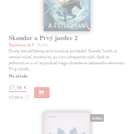
Skandar a Prvý jazdec 2
Steadman A.F.
| Kniha
Druhý diel obľúbenej série konečne prichádza! Skandar Smith už
nemusí snívať, dosiahol to, po čom odnepamäti túžil: Jazdí na
jednorožcovi a učí sa používať mágiu donedávna zakázaného elementu.
Prvý ročník…
Na sklade
17,36 €
17,90 €
?
dotlač