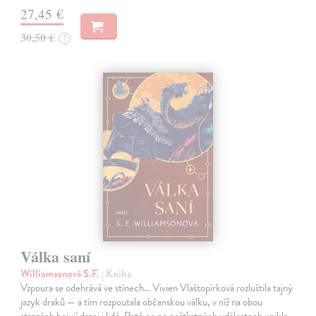
27,45 €
30,50 €
?
Válka saní
Williamsonová S.F.
| Kniha
Vzpoura se odehrává ve stínech… Vivien Vlaštopírková rozluštila tajný
jazyk draků — a tím rozpoutala občanskou válku, v níž na obou