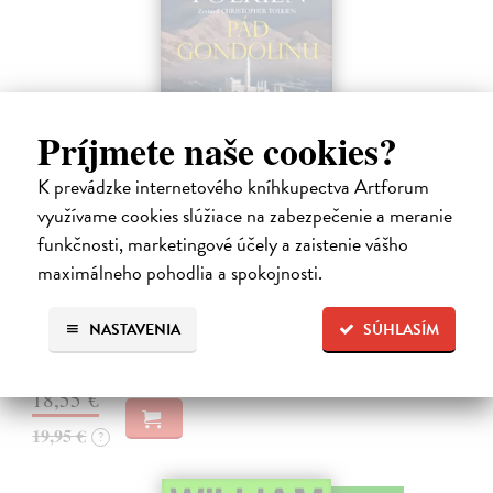
Príjmete naše cookies?
K prevádzke internetového kníhkupectva Artforum
využívame cookies slúžiace na zabezpečenie a meranie
Pád Gondolinu
funkčnosti, marketingové účely a zaistenie vášho
Tolkien J.R.R.
| Kniha
maximálneho pohodlia a spokojnosti.
Legenda o páde Gondolinu hovorí o boji dvoch najväčších mocností
sveta. Zlo predstavuje Morgoth, najhorší zo všetkých, vodca
NASTAVENIA
SÚHLASÍM
obrovských armád, ktoré riadi zo svojej železnej pevnosti.
Na sklade
18,55 €
19,95 €
?