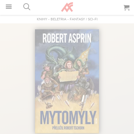
KNIHY
-
BELETRIA
-
FANTASY / SCI-FI