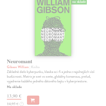
na sklade
Neuromant
Gibson William
| Kniha
Základné dielo kyberpunku, klasika sci-fi a jedna z najsilnejších vízií
budúcnosti. Matrix je svet vo svete, globálny konsenzus, prelud,
vyjadrenie každého jedného dátového bajtu v kyberpriestore.
Na sklade
13,90 €
14,95 €
?