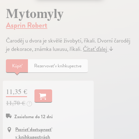
Mytomyly
Asprin Robert
Čaroděj u dvora je skvělé živobytí, říkali. Dvorní čaroděj
je dekorace, známka luxusu, říkali.
Čítať ďalej
↓
Kúpiť
Rezervovať v kníhkupectve
11,35 €
11,70 €
?
Zasielame do 12 dní
Pozrieť dostupnosť
v kníhkupectvách