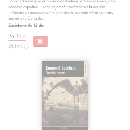
Na začátku knihy se dozvídáme o záhadném a děsivém konci jedné
vědecké expedice – konci tajemně provázaném s budoucími
událostmi a s manipulativními praktikami tajemné státní agentury
známé jako Centrála.…
Zasielame do 12 dní
26,70 €
28,10 €
?