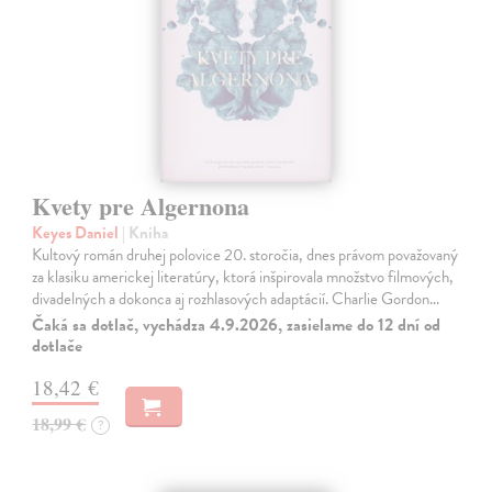
Kvety pre Algernona
Keyes Daniel
| Kniha
Kultový román druhej polovice 20. storočia, dnes právom považovaný
za klasiku americkej literatúry, ktorá inšpirovala množstvo filmových,
divadelných a dokonca aj rozhlasových adaptácií. Charlie Gordon…
Čaká sa dotlač, vychádza 4.9.2026, zasielame do 12 dní od
dotlače
18,42 €
18,99 €
?