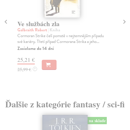
Ve službách zla
Ča
Galbraith Robert
| Kniha
Be
Cormoran Strike čelí pomstě v nejtemnějším případu
Ve 
své kariéry. Třetí případ Cormorana Strika a jeho...
vál
Zasielame do 14 dní
Za
25,21 €
20
25,99 €
21
?
Ďalšie z kategórie fantasy / sci-fi
na sklade