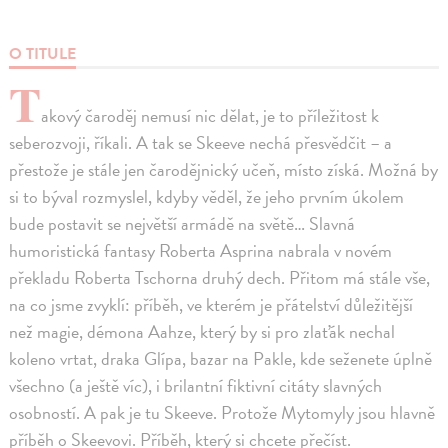
O TITULE
T
akový čaroděj nemusí nic dělat, je to příležitost k
seberozvoji, říkali. A tak se Skeeve nechá přesvědčit – a
přestože je stále jen čarodějnický učeň, místo získá. Možná by
si to býval rozmyslel, kdyby věděl, že jeho prvním úkolem
bude postavit se největší armádě na světě… Slavná
humoristická fantasy Roberta Asprina nabrala v novém
překladu Roberta Tschorna druhý dech. Přitom má stále vše,
na co jsme zvyklí: příběh, ve kterém je přátelství důležitější
než magie, démona Aahze, který by si pro zlaťák nechal
koleno vrtat, draka Glípa, bazar na Pakle, kde seženete úplně
všechno (a ještě víc), i brilantní fiktivní citáty slavných
osobností. A pak je tu Skeeve. Protože Mytomyly jsou hlavně
příběh o Skeevovi. Příběh, který si chcete přečíst.