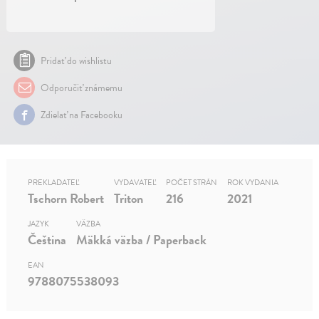
Pridať do wishlistu
Odporučiť známemu
Zdielať na Facebooku
PREKLADATEĽ
VYDAVATEĽ
POČET STRÁN
ROK VYDANIA
Tschorn Robert
Triton
216
2021
JAZYK
VÄZBA
Čeština
Mäkká väzba / Paperback
EAN
9788075538093