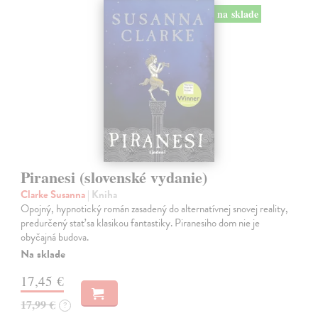
na sklade
Piranesi (slovenské vydanie)
Clarke Susanna
| Kniha
Opojný, hypnotický román zasadený do alternatívnej snovej reality,
predurčený stať sa klasikou fantastiky. Piranesiho dom nie je
obyčajná budova.
Na sklade
17,45 €
17,99 €
?