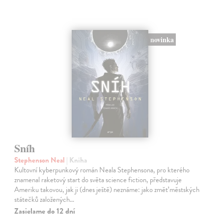
novinka
Sníh
Stephenson Neal
| Kniha
Kultovní kyberpunkový román Neala Stephensona, pro kterého
znamenal raketový start do světa science fiction, představuje
Ameriku takovou, jak ji (dnes ještě) neznáme: jako změť městských
státečků založených…
Zasielame do 12 dní