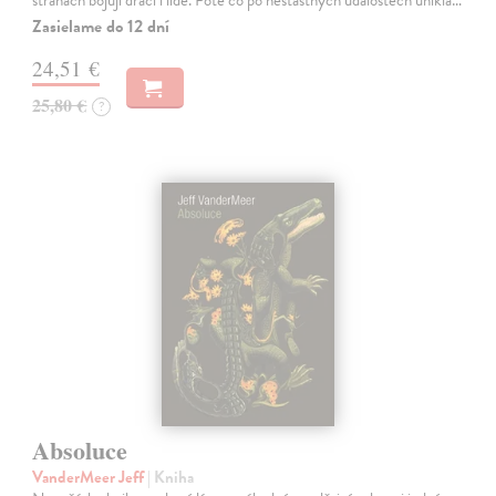
stranách bojují draci i lidé. Poté co po nešťastných událostech unikla…
Zasielame do 12 dní
24,51 €
25,80 €
?
Absoluce
VanderMeer Jeff
| Kniha