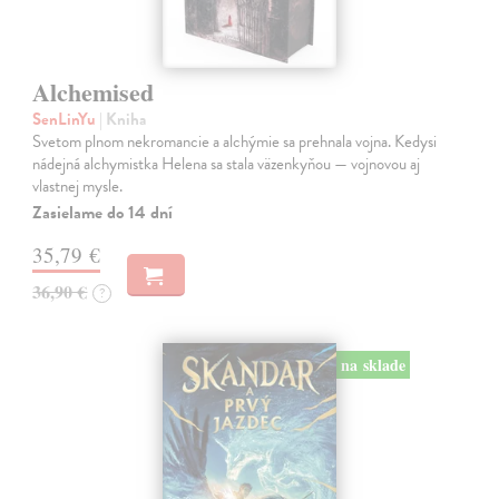
Alchemised
SenLinYu
| Kniha
Svetom plnom nekromancie a alchýmie sa prehnala vojna. Kedysi
nádejná alchymistka Helena sa stala väzenkyňou — vojnovou aj
vlastnej mysle.
Zasielame do 14 dní
35,79 €
36,90 €
?
na sklade