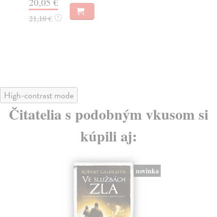
20,05 €
20
21,10 €
21
?
High-contrast mode
Čitatelia s podobným vkusom si
kúpili aj:
novinka