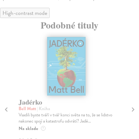
High-contrast mode
Podobné tituly
Jadérko
Já
Bell Matt
| Kniha
As
Vsadili byste tváří v tvář konci světa na to, že se lidstvo
Isa
nakonec spojí a katastrofu odvrátí? Jadé...
čte
Na sklade
Za
?