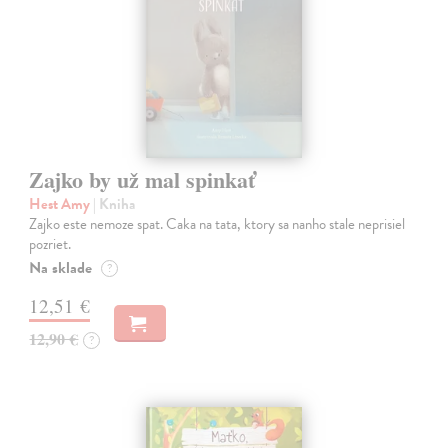
Zajko by už mal spinkať
Hest Amy
| Kniha
Zajko este nemoze spat. Caka na tata, ktory sa nanho stale neprisiel
pozriet.
Na sklade
?
12,51 €
12,90 €
?