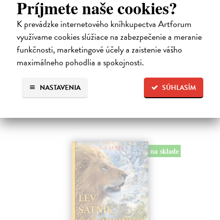
Príjmete naše cookies?
Alica a hmyz
K prevádzke internetového kníhkupectva Artforum
Dúbravský Andrej
| Kniha
Alica je zvedavá mačka, ktorá býva so zvedavým Andrejom. Obaja sú
využívame cookies slúžiace na zabezpečenie a meranie
fascinovaní ríšou hmyzu.
funkčnosti, marketingové účely a zaistenie vášho
Na sklade
?
maximálneho pohodlia a spokojnosti.
28,03 €
NASTAVENIA
SÚHLASÍM
28,90 €
?
na sklade