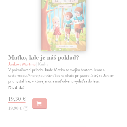
Maťko, kde je náš poklad?
Janková Martina
| Kniha
V pokračovaní príbehu bude Maťko so svojím bratom Teom a
sesternicou Andrejkou tráviť čas na chate pri jazere. Strýko Jani im
prichystal hru, v ktorej musia mať odvahu vydať sa do lesa.
Do 4 dní
19,30 €
19,90 €
?