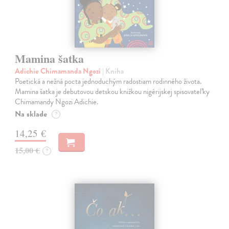
Mamina šatka
Adichie Chimamanda Ngozi
| Kniha
Poetická a nežná pocta jednoduchým radostiam rodinného života.
Mamina šatka je debutovou detskou knižkou nigérijskej spisovateľky
Chimamandy Ngozi Adichie.
Na sklade
?
14,25 €
15,00 €
?