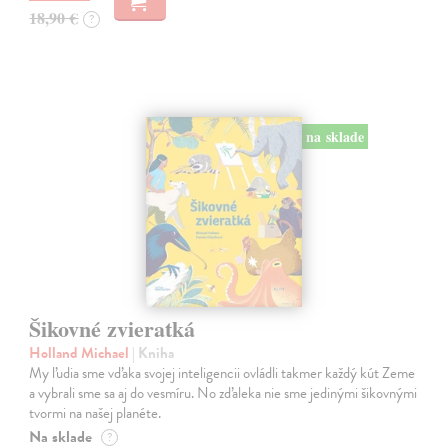
18,90 €
?
na sklade
Šikovné zvieratká
Holland Michael
| Kniha
My ľudia sme vďaka svojej inteligencii ovládli takmer každý kút Zeme
a vybrali sme sa aj do vesmíru. No zďaleka nie sme jedinými šikovnými
tvormi na našej planéte.
Na sklade
?