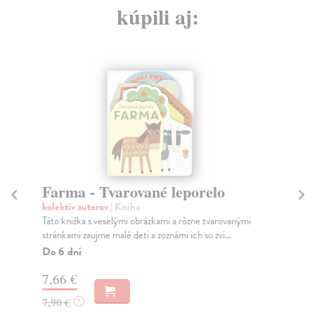
kúpili aj:
Farma - Tvarované leporelo
Fa
kolektív autorov
| Kniha
kol
Táto knižka s veselými obrázkami a rôzne tvarovanými
Mož
stránkami zaujme malé deti a zoznámi ich so zvi...
ale
Do 6 dní
Do
7,66 €
9,
7,90 €
9,
?