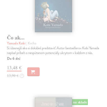
Čo ak...
Yamada Kobi
| Kniha
Si úžasnejší ako si dokážeš predstaviť. Autor bestsellerov Kobi Yamada
napísal príbeh o nespútanom potenciály ukrytom v každom z nás.
Do 6 dní
13,48 €
13,90 €
?
na sklade