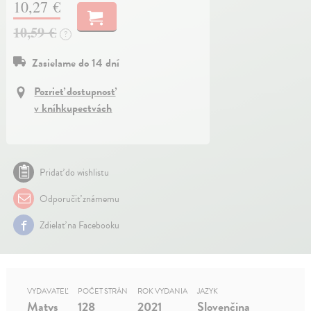
10,27 €
10,59 €
?
Zasielame do 14 dní
Pozrieť dostupnosť
v kníhkupectvách
Pridať do wishlistu
Odporučiť známemu
Zdielať na Facebooku
VYDAVATEĽ
POČET STRÁN
ROK VYDANIA
JAZYK
Matys
128
2021
Slovenčina