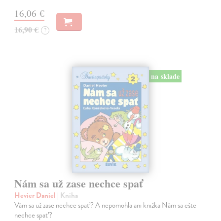
16,06 €
16,90 €
?
na sklade
Nám sa už zase nechce spať
Hevier Daniel
| Kniha
Vám sa už zase nechce spať? A nepomohla ani knižka Nám sa ešte
nechce spať?