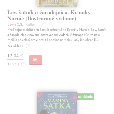
Lev, šatník a čarodejnica. Kroniky
Narnie (Ilustrované vydanie)
Lewis C.S.
| Kniha
Prečítajte si obľúbenú časť úspešnej série Kroniky Narnie: Lev, šatník
a čarodejnica v novom ilustrovanom vydaní. V Európe zúri vojna a
rodičia posielajú svoje deti z Londýna na vidiek, aby ich chránili…
Na sklade
?
12,04 €
12,95 €
?
na sklade