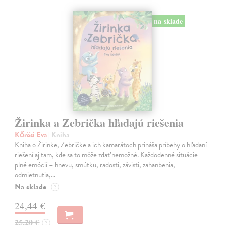
na sklade
Žirinka a Zebrička hľadajú riešenia
Kőrösi Eva
| Kniha
Kniha o Žirinke, Zebričke a ich kamarátoch prináša príbehy o hľadaní
riešení aj tam, kde sa to môže zdať nemožné. Každodenné situácie
plné emócií – hnevu, smútku, radosti, závisti, zahanbenia,
odmietnutia,…
Na sklade
?
24,44 €
25,20 €
?