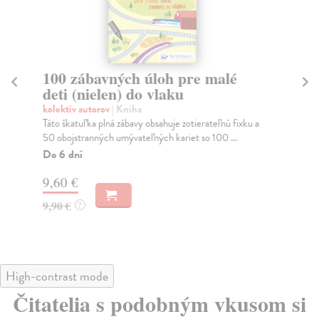
100 zábavných úloh pre malé
T
deti (nielen) do vlaku
kol
V t
kolektív autorov
| Kniha
cha
Táto škatuľka plná zábavy obsahuje zotierateľnú fixku a
50 obojstranných umývateľných kariet so 100 ...
Na
Do 6 dní
10
9,60 €
10
9,90 €
?
High-contrast mode
Čitatelia s podobným vkusom si