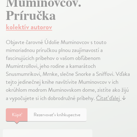
Muminovcov.
Príručka
kolektív autorov
Objavte čarovné Údolie Muminovcov s touto
mimoriadnou príručkou plnou zaujímavostí a
fascinujúcich príbehov o vašom obľúbenom
Mumintrollovi, jeho rodine a kamarátoch
Snusmumrikovi, Mrnke, slečne Snorke a Sniffovi. Vďaka
tejto jedinečnej knihe navštívite Muminovcov v ich
okrúhlom modrom Muminovskom dome, zistíte ako žijú
a vypočujete si ich dobrodružné príbehy.
Čítať ďalej
↓
Kúpiť
Rezervovať v kníhkupectve