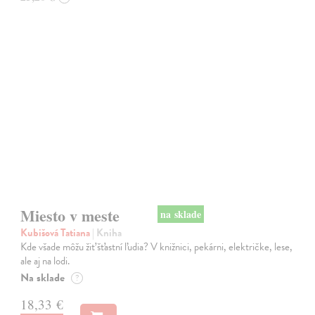
na sklade
Miesto v meste
Kubišová Tatiana
| Kniha
Kde všade môžu žiť šťastní ľudia? V knižnici, pekárni, električke, lese,
ale aj na lodi.
Na sklade
?
18,33 €