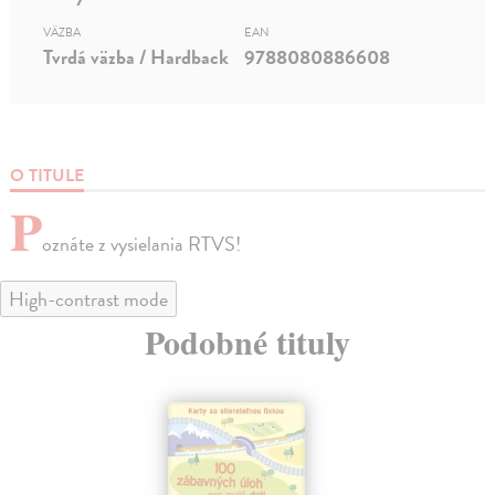
VÄZBA
EAN
Tvrdá väzba / Hardback
9788080886608
O TITULE
P
oznáte z vysielania RTVS!
High-contrast mode
Podobné tituly