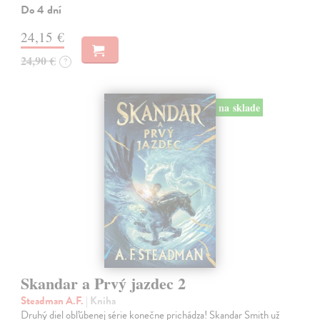
Do 4 dní
24,15 €
24,90 €
?
na sklade
Skandar a Prvý jazdec 2
Steadman A.F.
| Kniha
Druhý diel obľúbenej série konečne prichádza! Skandar Smith už