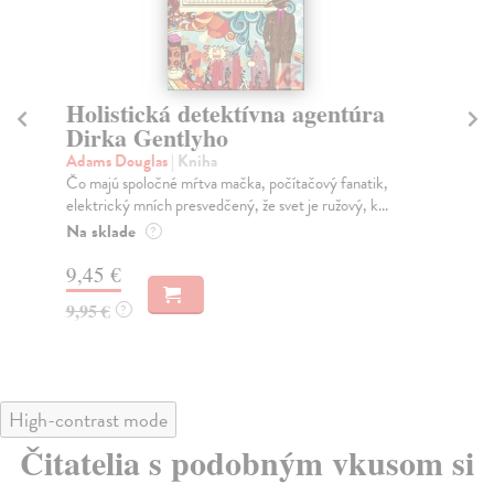
Holistická detektívna agentúra
P
Dirka Gentlyho
Fa
Fan
Adams Douglas
| Kniha
aut
Čo majú spoločné mŕtva mačka, počítačový fanatik,
vz..
elektrický mních presvedčený, že svet je ružový, k...
Do
Na sklade
?
7,
9,45 €
7,
9,95 €
?
High-contrast mode
Čitatelia s podobným vkusom si