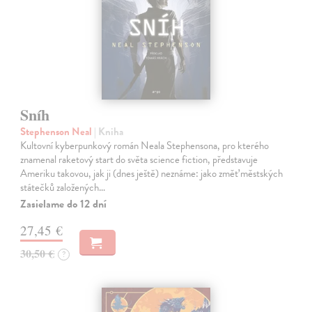
Sníh
Stephenson Neal
| Kniha
Kultovní kyberpunkový román Neala Stephensona, pro kterého
znamenal raketový start do světa science fiction, představuje
Ameriku takovou, jak ji (dnes ještě) neznáme: jako změť městských
státečků založených…
Zasielame do 12 dní
27,45 €
30,50 €
?