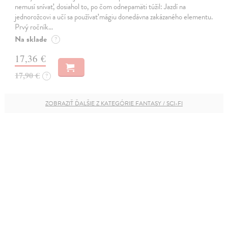
nemusí snívať, dosiahol to, po čom odnepamäti túžil: Jazdí na
jednorožcovi a učí sa používať mágiu donedávna zakázaného elementu.
Prvý ročník…
Na sklade
?
17,36 €
17,90 €
?
ZOBRAZIŤ ĎALŠIE Z KATEGÓRIE FANTASY / SCI-FI