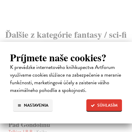
Ďalšie z kategórie fantasy / sci-fi
na sklade
Príjmete naše cookies?
K prevádzke internetového kníhkupectva Artforum
využívame cookies slúžiace na zabezpečenie a meranie
funkčnosti, marketingové účely a zaistenie vášho
maximálneho pohodlia a spokojnosti.
NASTAVENIA
SÚHLASÍM
Pád Gondolinu
Tolkien J.R.R.
| Kniha