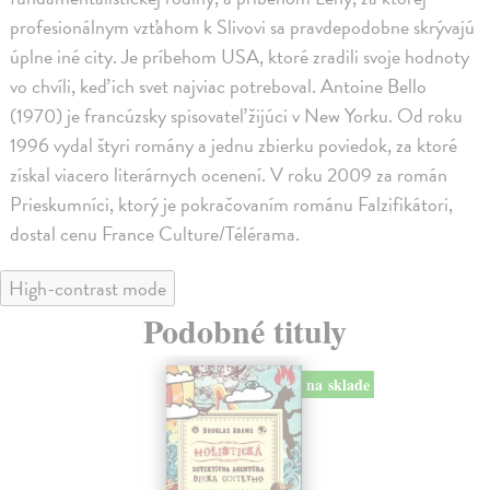
profesionálnym vzťahom k Slivovi sa pravdepodobne skrývajú
úplne iné city. Je príbehom USA, ktoré zradili svoje hodnoty
vo chvíli, keď ich svet najviac potreboval. Antoine Bello
(1970) je francúzsky spisovateľ žijúci v New Yorku. Od roku
1996 vydal štyri romány a jednu zbierku poviedok, za ktoré
získal viacero literárnych ocenení. V roku 2009 za román
Prieskumníci, ktorý je pokračovaním románu Falzifikátori,
dostal cenu France Culture/Télérama.
High-contrast mode
Podobné tituly
na sklade