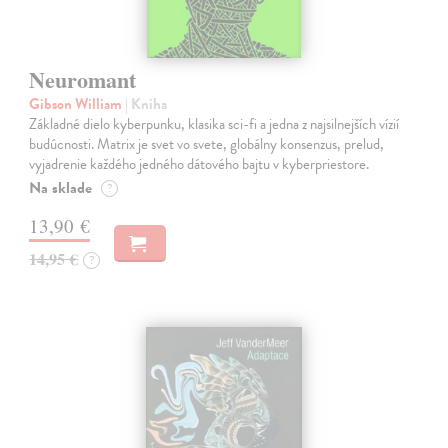
Neuromant
Gibson William
| Kniha
Základné dielo kyberpunku, klasika sci-fi a jedna z najsilnejších vízií
budúcnosti. Matrix je svet vo svete, globálny konsenzus, prelud,
vyjadrenie každého jedného dátového bajtu v kyberpriestore.
Na sklade
?
13,90 €
14,95 €
?