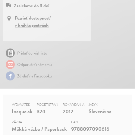
Zasielame do 3 dní
Pozrieť dostupnosť
v kníhkupectvách
Pridať do wishlistu
Odporučiť známemu
Zdielať na Facebooku
VYDAVATEĽ
POČET STRÁN
ROK VYDANIA
JAZYK
Inaque.sk
324
2012
Slovenčina
VÄZBA
EAN
Mäkká väzba / Paperback
9788097090616