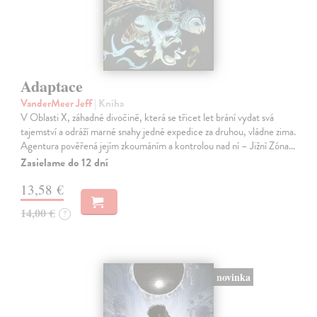
Adaptace
VanderMeer Jeff
| Kniha
V Oblasti X, záhadné divočině, která se třicet let brání vydat svá
tajemství a odráží marné snahy jedné expedice za druhou, vládne zima.
Agentura pověřená jejím zkoumáním a kontrolou nad ní – Jižní Zóna…
Zasielame do 12 dní
13,58 €
14,00 €
?
novinka