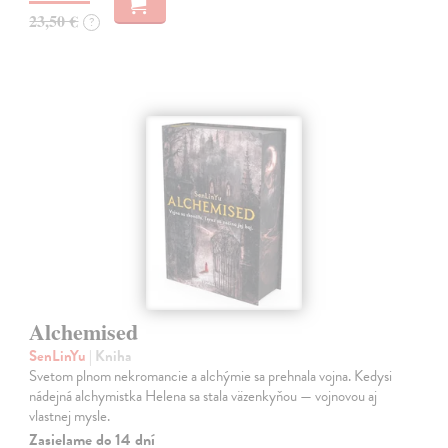
23,50 €
?
Alchemised
SenLinYu
| Kniha
Svetom plnom nekromancie a alchýmie sa prehnala vojna. Kedysi
nádejná alchymistka Helena sa stala väzenkyňou — vojnovou aj
vlastnej mysle.
Zasielame do 14 dní