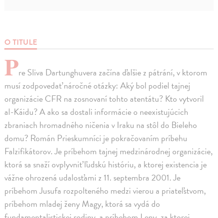
O TITULE
P
re Sliva Dartunghuvera začína ďalšie z pátrání, v ktorom
musí zodpovedať náročné otázky: Aký bol podiel tajnej
organizácie CFR na zosnovaní tohto atentátu? Kto vytvoril
al-Káidu? A ako sa dostali informácie o neexistujúcich
zbraniach hromadného ničenia v Iraku na stôl do Bieleho
domu? Román Prieskumníci je pokračovaním príbehu
Falzifikátorov. Je príbehom tajnej medzinárodnej organizácie,
ktorá sa snaží ovplyvniť ľudskú históriu, a ktorej existencia je
vážne ohrozená udalosťami z 11. septembra 2001. Je
príbehom Jusufa rozpolteného medzi vierou a priateľstvom,
príbehom mladej ženy Magy, ktorá sa vydá do
fundamentalistickej rodiny, a príbehom Leny, za ktorej