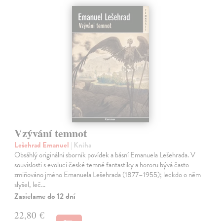
Vzývání temnot
Lešehrad Emanuel
| Kniha
Obsáhlý originální sborník povídek a básní Emanuela Lešehrada. V
souvislosti s evolucí české temné fantastiky a hororu bývá často
zmiňováno jméno Emanuela Lešehrada (1877–1955); leckdo o něm
slyšel, leč…
Zasielame do 12 dní
22,80 €