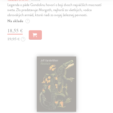
Legenda o páde Gondolinu hovorí o boji dvoch najväčších mocností
sveta. Zlo predstavuje Morgoth, najhorší zo všetkých, vodca
obrovských armád, ktoré riadi zo svojej železnej pevnosti.
Na sklade
?
18,55 €
19,95 €
?