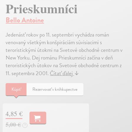
Prieskumníci
Bello Antoine
Jedenásť rokov po 11. septembri vychádza román
venovaný všetkým konšpiráciám súvisiacimi s
teroristickými útokmi na Svetové obchodné centrum v
New Yorku. Dej románu Prieskumníci začína v deň
teroristických útokov na Svetové obchodné centrum z
11. septembra 2001.
Čítať ďalej
↓
Kúpiť
Rezervovať v kníhkupectve
4,85 €
5,00 €
?