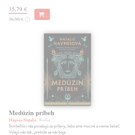
35,79 €
36,90 €
?
Medúzin príbeh
Haynes Natalie
| Kniha
Smrteľníci nás považujú za príšery, lebo sme mocné a vieme lietať.
Volajú nás tak, pretože sa nás boja.