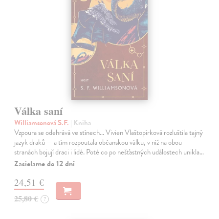
Válka saní
Williamsonová S.F.
| Kniha
Vzpoura se odehrává ve stínech… Vivien Vlaštopírková rozluštila tajný
jazyk draků — a tím rozpoutala občanskou válku, v níž na obou
stranách bojují draci i lidé. Poté co po nešťastných událostech unikla…
Zasielame do 12 dní
24,51 €
25,80 €
?