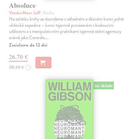
Absoluce
VanderMeer Jeff
| Kniha
Na začátku knihy se dozvídáme o záhadném a děsivém konci jedné
vědecké expedice – konci tajemně provázaném s budoucími
událostmi a s manipulativními praktikami tajemné státní agentury
známé jako Centrála.…
Zasielame do 12 dní
26,70 €
28,10 €
?
na sklade