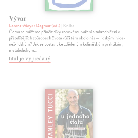
Vývar
Lorenz-Meyer Dagmar (ed.)
| Kniha
Čemu se můžeme přiučit díky romskému vaření a zahradničení o
přátelštějších způsobech života vůči těm okolo nás — lidským i více-
než-lidským? Jak se postavit ke zdědeným kulinářským praktikám,
metabolickým…
titul je vypredaný