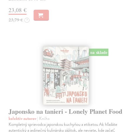
23,08 €
23,79 €
?
na sklade
Japonsko na tanieri - Lonely Planet Food
kolektív autorov
| Kniha
Kompletný sprievodca japonskou kuchyňou a etiketou Ak hľadáte
autentický a jedinečný kulinársky zážitok, ale neviete, kde začať,