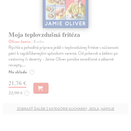
Moja teplovzdušná fritéza
Oliver Jamie
| Kniha
Rýchla a pohodlná príprava jedál v teplovzdušnej fritéze v súčasnosti
patrí k najobľúbenejším spôsobom varenia. Od polievok a šalátov po
cestoviny či dezerty - Jamie Oliver ponúka osvedčené a zábavné
recepty,…
Na sklade
?
21,76 €
22,90 €
?
ZOBRAZIŤ ĎALŠIE Z KATEGÓRIE KUCHÁRKY, JEDLÁ, NÁPOJE