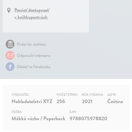
Pozrieť dostupnosť
v kníhkupectvách
Pridať do wishlistu
Odporučiť známemu
Zdielať na Facebooku
VYDAVATEĽ
POČET STRÁN
ROK VYDANIA
JAZYK
Nakladatelství XYZ
256
2021
Čeština
VÄZBA
EAN
Mäkká väzba / Paperback
9788075978820