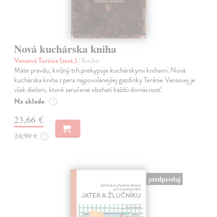
Nová kuchárska kniha
Vansová Terézia (zost.)
| Kniha
Máte pravdu, knižný trh prekypuje kuchárskymi knihami. Nová
kuchárska kniha z pera najpovolanejšej gazdinky Terézie Vansovej je
však dielom, ktoré zaručene obohatí každú domácnosť.
Na sklade
?
23,66 €
24,90 €
?
predpredaj