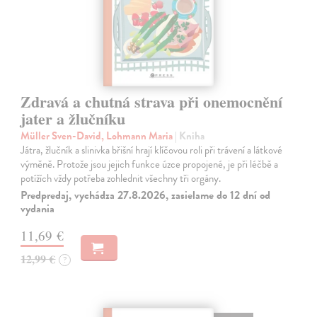
Zdravá a chutná strava při onemocnění
jater a žlučníku
Müller Sven-David, Lohmann Maria
| Kniha
Játra, žlučník a slinivka břišní hrají klíčovou roli při trávení a látkové
výměně. Protože jsou jejich funkce úzce propojené, je při léčbě a
potížích vždy potřeba zohlednit všechny tři orgány.
Predpredaj, vychádza 27.8.2026, zasielame do 12 dní od
vydania
11,69 €
12,99 €
?