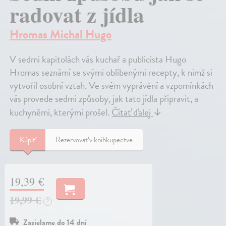
radovat z jídla
Hromas Michal Hugo
V sedmi kapitolách vás kuchař a publicista Hugo
Hromas seznámí se svými oblíbenými recepty, k nimž si
vytvořil osobní vztah. Ve svém vyprávění a vzpomínkách
vás provede sedmi způsoby, jak tato jídla připravit, a
kuchyněmi, kterými prošel.
Čítať ďalej
↓
Kúpiť
Rezervovať v kníhkupectve
19,39 €
19,99 €
?
Zasielame do 14 dní