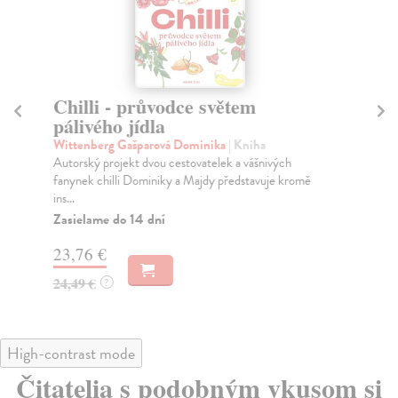
Chilli - průvodce světem
J
pálivého jídla
v
Wittenberg Gašparová Dominika
| Kniha
Mc
Autorský projekt dvou cestovatelek a vášnivých
Kuc
fanynek chilli Dominiky a Majdy představuje kromě
jed
ins...
ve..
Zasielame do 14 dní
Za
23,76 €
22
24,49 €
23
?
High-contrast mode
Čitatelia s podobným vkusom si