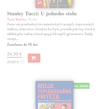
Stanley Tucci: U jednoho stolu
Tucci Stanley
| Kniha
Autor vás prostřednictvím autentických receptů, inspirovaných
italskou, americkou i britskou kuchyní, provede pokrmy, které si
oblíbila jeho rodina a které spojují lidi napříč generacemi. Každý
recept…
Zasielame do 10 dní
24,30 €
25,05 €
?
na sklade