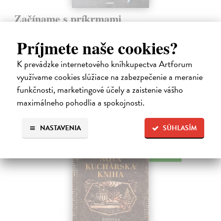
Začíname s príkrmami
Tkáčová Judita, Pivrncová Eliška, Kuřátková Petra, Vrábelová
Príjmete naše cookies?
Tereza
| Kniha
Prvé jedlo dieťatka je preň tým najdôležitejším míľnikom. A pre
rodičov zas veľkým orieškom.
K prevádzke internetového kníhkupectva Artforum
Čaká sa dotlač, vychádza 11.9.2026, zasielame do 12 dní od
využívame cookies slúžiace na zabezpečenie a meranie
dotlače
funkčnosti, marketingové účely a zaistenie vášho
16,48 €
maximálneho pohodlia a spokojnosti.
16,99 €
?
NASTAVENIA
SÚHLASÍM
na sklade