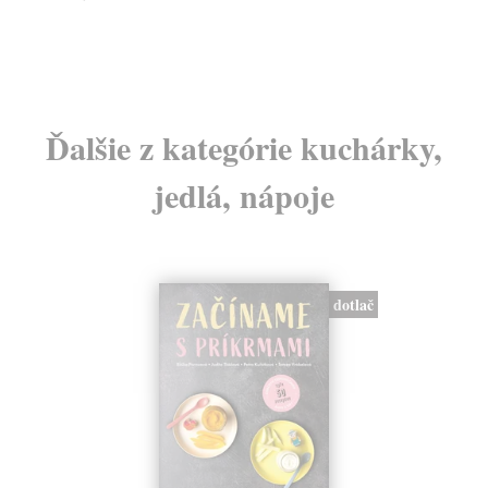
23,76 €
14
24,49 €
?
15
Ďalšie z kategórie kuchárky,
jedlá, nápoje
dotlač