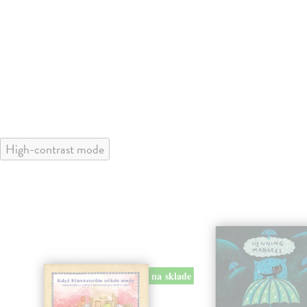
High-contrast mode
na sklade