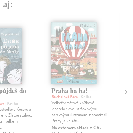
 aj:
půjdeš do
Praha ha ha!
Ma
Buchalová Bára
| Kniha
Kie
Velkoformátové knížkové
V kn
Eva
| Kniha
leporelo s dvoustránkovými
dozv
stselleru Kosprd a
barevnými ilustracemi z prostředí
Kie
ného Zlatou stuhou.
Prahy je unikát...
foto
nom velkém
..
Na externom sklade v ČR.
Zas