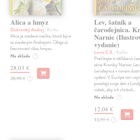
Alica a hmyz
Lev, šatník a
čarodejnica. K
Dúbravský Andrej
| Kniha
Narnie (Ilustro
Alica je zvedavá mačka, ktorá býva
so zvedavým Andrejom. Obaja sú
vydanie)
fascinovaní ríšou hmyzu.
Lewis C.S.
| Kniha
Na sklade
?
Prečítajte si obľúbenú čas
série Kroniky Narnie: Lev,
28,03 €
čarodejnica v novom ilus
vydaní. V Európe zúri vojn
28,90 €
?
posielajú svoje deti z Lond
vidiek, aby ich chránili…
Na sklade
?
12,04 €
12,95 €
?