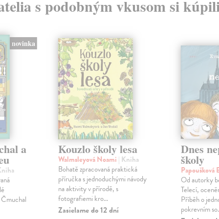
atelia s podobným vkusom si kúpili
novinka
chal a
Kouzlo školy lesa
Dnes ne
eu
školy
Walmsleyová Noami
| Kniha
Bohatě zpracovaná praktická
Kniha
Papoušková 
příručka s jednoduchými návody
vaná
Od autorky be
na aktivity v přírodě, s
lé
Telecí, oceně
fotografiemi kro...
v Čmuchal
Příběh o jed
pokrevním so.
Zasielame do 12 dní