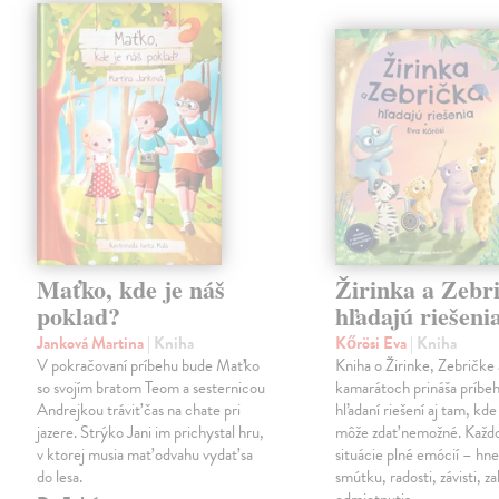
Maťko, kde je náš
Žirinka a Zebr
poklad?
hľadajú riešeni
Janková Martina
| Kniha
Kőrösi Eva
| Kniha
V pokračovaní príbehu bude Maťko
Kniha o Žirinke, Zebričke 
so svojím bratom Teom a sesternicou
kamarátoch prináša príbe
Andrejkou tráviť čas na chate pri
hľadaní riešení aj tam, kde
jazere. Strýko Jani im prichystal hru,
môže zdať nemožné. Každ
v ktorej musia mať odvahu vydať sa
situácie plné emócií – hn
do lesa.
smútku, radosti, závisti, z
odmietnutia,…