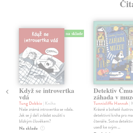
Čit
na sklade
klade
Když se introvertka
Detektiv Čmu
vdá
záhada v muz
Tung Debbie
| Kniha
Tunnicliffe Hannah
| 
Naše známá introvertka se vdala.
Krásně a bohatě ilustro
Jak se jí daří zvládat soužití s
detektivní kniha pro ma
blízkým člověkem?
čtenáře. Sotva detekti
usedl ke svým ...
Na sklade
?