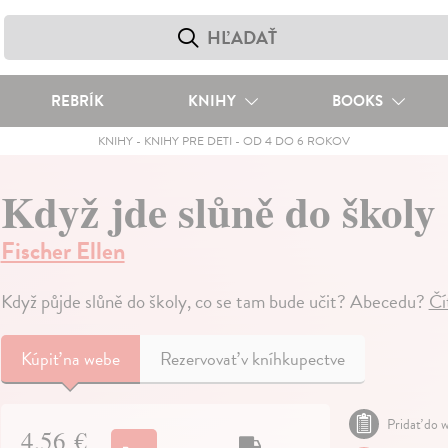
REBRÍK
KNIHY
BOOKS
KNIHY
-
KNIHY PRE DETI
-
OD 4 DO 6 ROKOV
Když jde slůně do školy
Fischer Ellen
Když půjde slůně do školy, co se tam bude učit? Abecedu?
Čí
Kúpiť
na webe
Rezervovať v kníhkupectve
Pridať do w
4,56 €