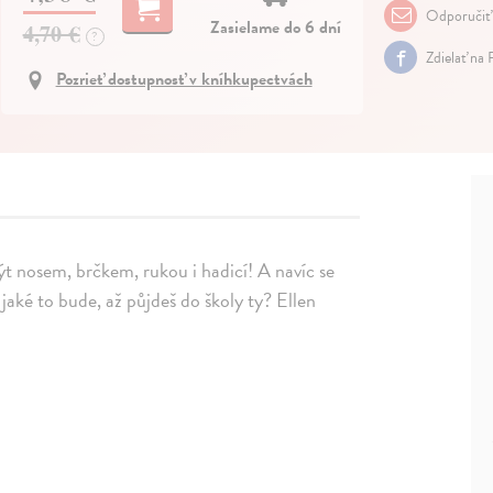
Odporučiť
Zasielame do 6 dní
4,70 €
?
Zdielať na
Pozrieť dostupnosť v kníhkupectvách
t nosem, brčkem, rukou i hadicí! A navíc se
aké to bude, až půjdeš do školy ty? Ellen