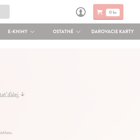
0 ks
E-KNIHY
OSTATNÉ
DAROVACIE KARTY
tať ďalej
↓
ishlistu