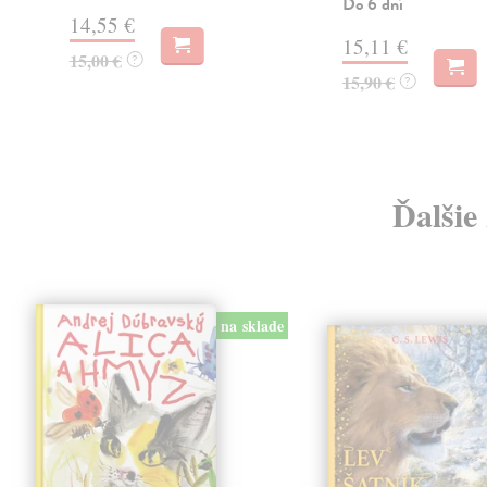
Do 6 dní
14,55 €
15,11 €
15,00 €
?
15,90 €
?
Ďalšie
na sklade