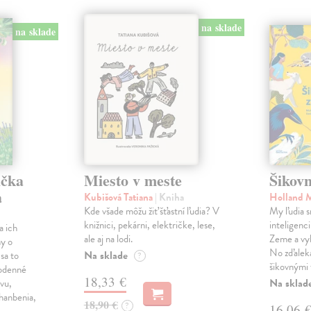
na sklade
na sklade
ička
Miesto v meste
Šikovn
a
Kubišová Tatiana
| Kniha
Holland 
Kde všade môžu žiť šťastní ľudia? V
My ľudia s
knižnici, pekárni, električke, lese,
inteligenc
a ich
ale aj na lodi.
Zeme a vyb
hy o
No zďaleka
Na sklade
 sa to
?
šikovnými 
odenné
18,33 €
Na sklad
evu,
ahanbenia,
18,90 €
?
16,06 