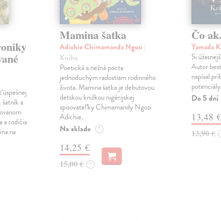
Mamina šatka
Čo ak.
roniky
Adichie Chimamanda Ngozi
|
Yamada K
vané
Si úžasnejš
Kniha
Autor best
Poetická a nežná pocta
napísal pr
jednoduchým radostiam rodinného
potenciály
života. Mamina šatka je debutovou
ť úspešnej
detskou knižkou nigérijskej
Do 5 dní
 šatník a
spisovateľky Chimamandy Ngozi
trovanom
13,48 
Adichie.
a a rodičia
Na sklade
?
ýna na
13,90 €
14,25 €
15,00 €
?