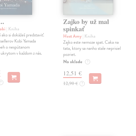
..
Zajko by už mal
spinkať
obi
| Kniha
í ako si dokážeš predstaviť.
Hest Amy
| Kniha
sellerov Kobi Yamada
Zajko este nemoze spat. Caka na
íbeh o nespútanom
tata, ktory sa nanho stale neprisiel
 ukrytom v každom z nás.
pozriet.
Na sklade
?
€
12,51 €
?
12,90 €
?