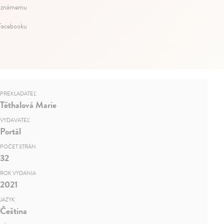
 známemu
 Facebooku
PREKLADATEĽ
Těthalová Marie
VYDAVATEĽ
Portál
POČET STRÁN
32
ROK VYDANIA
2021
JAZYK
Čeština