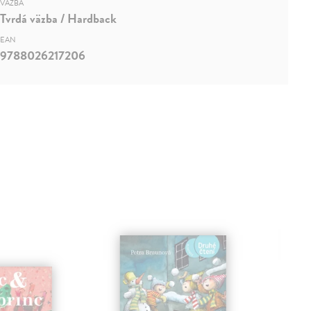
VÄZBA
Tvrdá väzba / Hardback
EAN
9788026217206