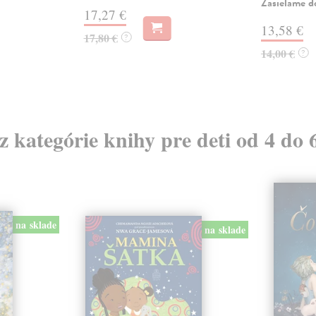
Zasielame d
17,27 €
13,58 €
17,80 €
?
14,00 €
?
 z kategórie knihy pre deti od 4 do 
na sklade
na sklade