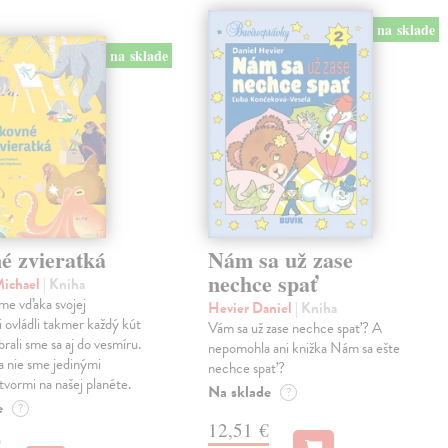
na sklade
na sklade
é zvieratká
Nám sa už zase
nechce spať
Michael
| Kniha
me vďaka svojej
Hevier Daniel
| Kniha
ii ovládli takmer každý kút
Vám sa už zase nechce spať? A
rali sme sa aj do vesmíru.
nepomohla ani knižka Nám sa ešte
 nie sme jedinými
nechce spať?
tvormi na našej planéte.
Na sklade
?
e
?
12,51 €
€