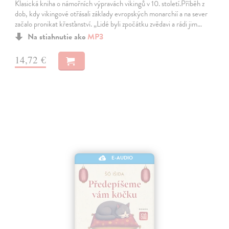
Klasická kniha o námořních výpravách vikingů v 10. století.Příběh z
dob, kdy vikingové otřásali základy evropských monarchií a na sever
začalo pronikat křesťanství. „Lidé byli zpočátku zvědavi a rádi jim…
Na stiahnutie ako
MP3
14,72 €
E-AUDIO