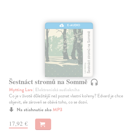
E-AUDIO
Šestnáct stromů na Sommě
Mytting Lars
| Elektronická audiokniha
Co je v životě důležitější než poznat vlastní kořeny? Edvard je chce
objevit, ale zároveň se obává toho, co se dozví.
Na stiahnutie ako
MP3
17,92 €