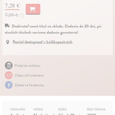
7,28 €
7,50 €
?
Dodávateľ nemá titul na sklade. Dodanie do 30 dní, pri
starších tituloch nevieme dodanie garantovať.
Pozrieť dostupnosť v kníhkupectvách
Pridať do wishlistu
Odporučiť známemu
Zdielať na Facebooku
VYDAVATEĽ
VERZIA
DĹŽKA
ROK VYDANIA