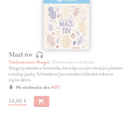
Mazl tov
Vanderstraeten Margot
| Elektronická audiokniha
Margot je ateistka a feministka, která žije se svým íránským přítelem
a studuje jazyky. Schneiderovi jsou ortodoxní židovská rodina se
čtyřmi dětmi.
Na stiahnutie ako
MP3
14,00 €