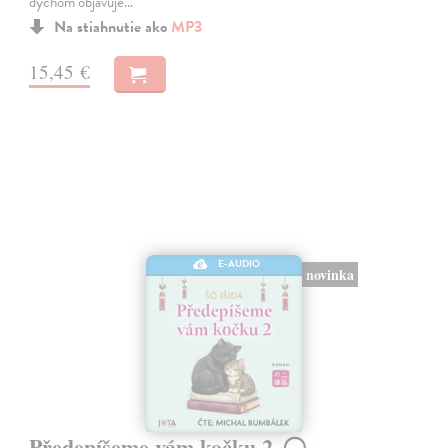
dychom objavuje…
Na stiahnutie ako
MP3
15,45 €
E-AUDIO
novinka
Předepíšeme vám kočku 2