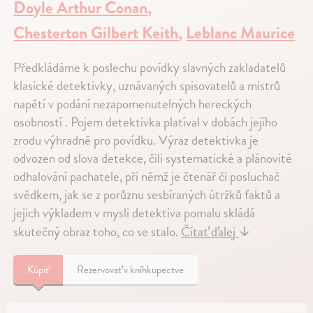
Doyle Arthur Conan
,
Chesterton Gilbert Keith
,
Leblanc Maurice
Předkládáme k poslechu povídky slavných zakladatelů
klasické detektivky, uznávaných spisovatelů a mistrů
napětí v podání nezapomenutelných hereckých
osobností . Pojem detektivka platíval v dobách jejího
zrodu výhradně pro povídku. Výraz detektivka je
odvozen od slova detekce, čili systematické a plánovité
odhalování pachatele, při němž je čtenář či posluchač
svědkem, jak se z porůznu sesbíraných útržků faktů a
jejich výkladem v mysli detektiva pomalu skládá
skutečný obraz toho, co se stalo.
Čítať ďalej
↓
Kúpiť
Rezervovať v kníhkupectve