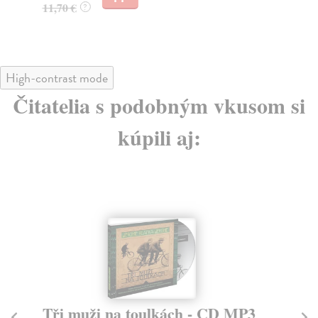
11,70 €
?
9,
High-contrast mode
Čitatelia s podobným vkusom si
kúpili aj:
Tři muži na toulkách - CD MP3
N