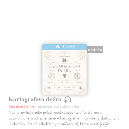
E-AUDIO
novinka
Kartografova dcéra
Marchant Clare
| Elektronická audiokniha
Nádherný historický príbeh odohrávajúci sa v 16. storočí o
pozoruhodnej a odvážnej žene – kartografke, inšpirovaný skutočnými
udalosťami. A tiež príbeh ženy zo súčasnosti, ktorá zo zatajeným