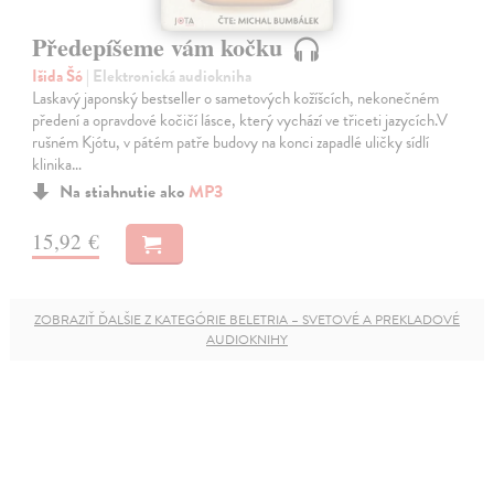
Předepíšeme vám kočku
Išida Šó
| Elektronická audiokniha
Laskavý japonský bestseller o sametových kožíšcích, nekonečném
předení a opravdové kočičí lásce, který vychází ve třiceti jazycích.V
rušném Kjótu, v pátém patře budovy na konci zapadlé uličky sídlí
klinika…
Na stiahnutie ako
MP3
15,92 €
ZOBRAZIŤ ĎALŠIE Z KATEGÓRIE BELETRIA – SVETOVÉ A PREKLADOVÉ
AUDIOKNIHY