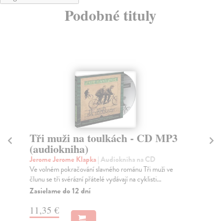
Podobné tituly
Tři muži na toulkách - CD MP3
F
(audiokniha)
(
Jerome Jerome Klapka
| Audiokniha na CD
Le
Ve volném pokračování slavného románu Tři muži ve
Rom
člunu se tři svérázní přátelé vydávají na cyklisti...
rok
...
Zasielame do 12 dní
Za
11,35 €
9,