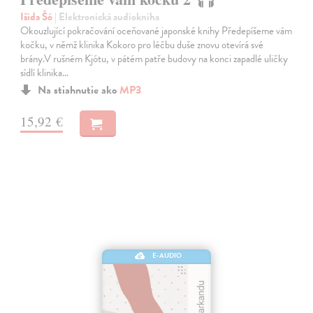
Išida Šó
| Elektronická audiokniha
Okouzlující pokračování oceňované japonské knihy Předepíšeme vám
kočku, v němž klinika Kokoro pro léčbu duše znovu otevírá své
brány.V rušném Kjótu, v pátém patře budovy na konci zapadlé uličky
sídlí klinika…
Na stiahnutie ako
MP3
15,92 €
E-AUDIO