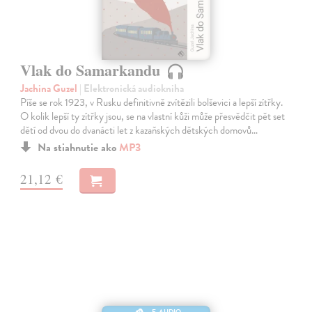
Vlak do Samarkandu
Jachina Guzel
| Elektronická audiokniha
Píše se rok 1923, v Rusku definitivně zvítězili bolševici a lepší zítřky.
O kolik lepší ty zítřky jsou, se na vlastní kůži může přesvědčit pět set
dětí od dvou do dvanácti let z kazaňských dětských domovů…
Na stiahnutie ako
MP3
21,12 €
E-AUDIO