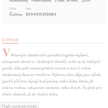
Audiostory
Neskrátená
2 hod. 18 min.
2019
ZVUK
EAN
Čeština
8594015310084
O TITULE
V
ěhlasným detektivům pomáhá logické myšlení,
schopnost všímat si i drobných detailů, vcítit se do lidských
povah, dále pak nezastupitelná intuice a více či méně
maskovaný deus ex machina. Hybnou silou děje jsou vášně,
jejichž příčinou bývají buď peníze, nebo láska, které jak
známo mohou vzbuzovat nenávist, nebo strach. To platí pro
zločin obecně, až do dnešní doby.
High-contrast mode