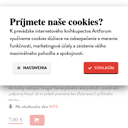
Príjmete naše cookies?
E-AUDIO
K prevádzke internetového kníhkupectva Artforum
využívame cookies slúžiace na zabezpečenie a meranie
funkčnosti, marketingové účely a zaistenie vášho
maximálneho pohodlia a spokojnosti.
Premena
NASTAVENIA
SÚHLASÍM
Franz Kafka
| Elektronická audiokniha
Notoricky známa poviedka Franza Kafku z roku 1915, v ktorej sa
obchodný cestujúci Gregor Samsa jedného rána prebudí v posteli ako
„odporný hmyz“.Je to príbeh premeny bez zľutovania či prílišného
súcitu…
Na stiahnutie ako
MP3
7,00 €