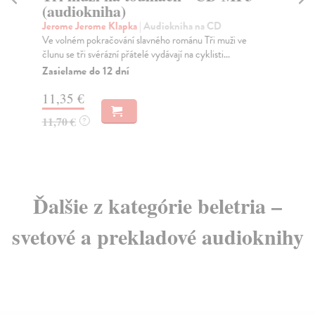
(audiokniha)
Co
Lin
Jerome Jerome Klapka
| Audiokniha na CD
zám
Ve volném pokračování slavného románu Tři muži ve
člunu se tři svérázní přátelé vydávají na cyklisti...
Za
Zasielame do 12 dní
15
11,35 €
16
11,70 €
?
Ďalšie z kategórie beletria –
svetové a prekladové audioknihy