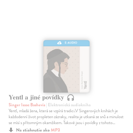
E-AUDIO
Yentl a jiné povídky
Singer Isaac Bashevis
| Elektronická audiokniha
Yentl, mladá žena, která se vzpírá tradici.V Singerových knihách je
každodenní život propleten zázraky, realita je utkaná ze snů a minulost
se mísí s přítomným okamžikem. Takové jsou i povídky z tohoto…
Na stiahnutie ako
MP3