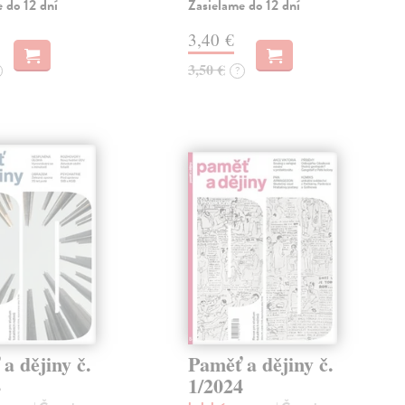
 do 12 dní
Zasielame do 12 dní
3,40 €
3,50 €
?
a dějiny č.
Paměť a dějiny č.
4
1/2024