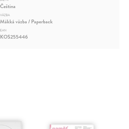
Čeština
VÄZBA
Mäkká väzba / Paperback
EAN
KOS255446