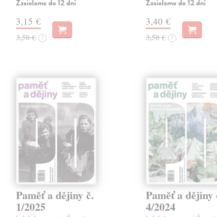
Zasielame do 12 dní
Zasielame do 12 dní
3,15 €
3,40 €
3,50 €
3,50 €
?
?
Paměť a dějiny č.
Paměť a dějiny 
1/2025
4/2024