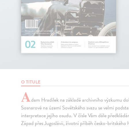
O TITULE
A
dam Hradilek na základě archivního výzkumu do
Sosnarové na území Sovětského svazu se velmi podstatn
interpretace jejího osudu. V čísle Vám dále předklád
Západ přes Jugoslávii, životní příběh česko-britskéh