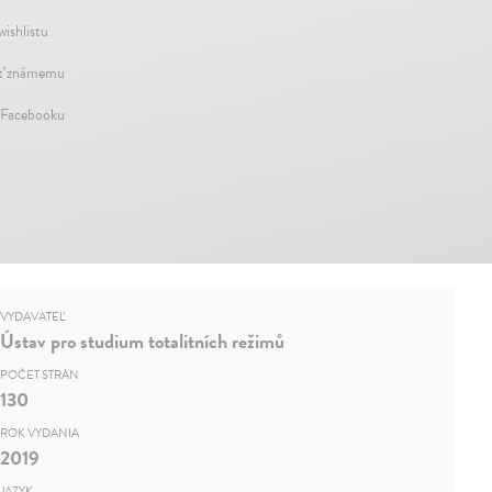
wishlistu
ť známemu
 Facebooku
VYDAVATEĽ
Ústav pro studium totalitních režimů
POČET STRÁN
130
ROK VYDANIA
2019
JAZYK