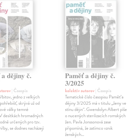
a dějiny č.
Paměť a dějiny č.
5
3/2025
autorov
| Časopis
kolektív autorov
| Časopis
řbitov, jedno z velkých
Tematické číslo časopisu Paměť a
pohřebišť, skrývá už od
dějiny 3/2025 má v titulu „ženy ve
tové války temné
stínu dějin“. Gwendolyn Albert píše
. V desítkách hromadných
o nucených sterilizacích romských
odně určených pro tzv.
žen. Pavla Jonssonová zase
ohřby, se dodnes nacházejí
připomíná, že zatímco vznik
ženských…