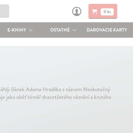
0 ks
E-KNIHY
OSTATNÉ
DAROVACIE KARTY
9
ozsáhlý článek Adama Hradilka s názvem Neskutečný
uje jako oběť téměř dvacetiletého věznění a krutého