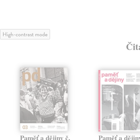
High-contrast mode
Čit
Paměť a dějiny č.
Paměť a dějiny