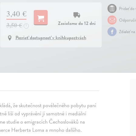
Pridať do 
3,40 €
Odporuči
Zasielame do 12 dní
3,50 €
?
Zdielať na
Pozrieť dostupnosť v kníhkupectvách
kládá, že skutečnost poválečného pobytu paní
ě liší od vyprávění jí samotné i mediální
áme studie o emigracích Čechoslováků na
o herce Herberta Loma a mnoho dalšího.