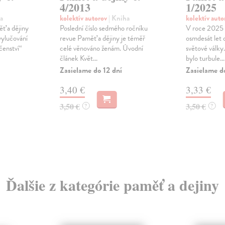
4/2013
1/2025
a
kolektív autorov
| Kniha
kolektív aut
ěť a dějiny
Poslední číslo sedmého ročníku
V roce 2025 
vylučování
revue Paměť a dějiny je téměř
osmdesát let 
čenství“
celé věnováno ženám. Úvodní
světové války
článek Květ...
bylo turbule...
Zasielame do 12 dní
Zasielame d
3,40 €
3,33 €
3,50 €
3,50 €
?
?
Ďalšie z kategórie paměť a dejiny