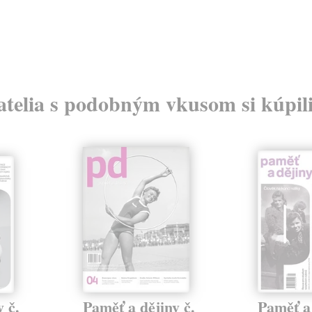
atelia s podobným vkusom si kúpili
 č.
Paměť a dějiny č.
Paměť a 