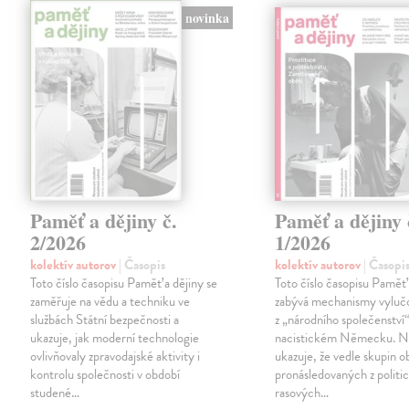
novinka
Paměť a dějiny č.
Paměť a dějiny 
2/2026
1/2026
kolektív autorov
| Časopis
kolektív autorov
| Časopi
Toto číslo časopisu Paměť a dějiny se
Toto číslo časopisu Paměť 
zaměřuje na vědu a techniku ve
zabývá mechanismy vylučo
službách Státní bezpečnosti a
z „národního společenství“
ukazuje, jak moderní technologie
nacistickém Německu. N
ovlivňovaly zpravodajské aktivity i
ukazuje, že vedle skupin o
kontrolu společnosti v období
pronásledovaných z politi
studené…
rasových…