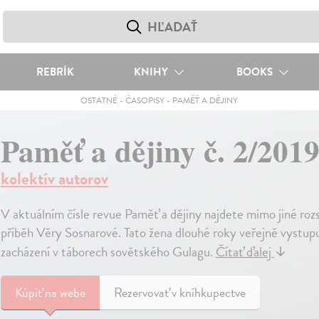
REBRÍK
KNIHY
BOOKS
OSTATNÉ
-
ČASOPISY
-
PAMĚŤ A DĚJINY
Paměť a dějiny č. 2/201
kolektív autorov
V aktuálním čísle revue Paměť a dějiny najdete mimo jiné r
příběh Věry Sosnarové. Tato žena dlouhé roky veřejně vystup
zacházení v táborech sovětského Gulagu.
Čítať ďalej
↓
Kúpiť
na webe
Rezervovať v kníhkupectve