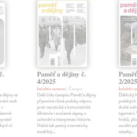
č.
Paměť a dějiny č.
Paměť 
4/2025
2/202
s
kolektív autorov
| Časopis
kolektív 
a dějiny se
Další číslo časopisu Paměť a dějiny
Ďáblický h
vání osob
připomíná různé podoby odporu
pražských 
 v
proti nacistické a komunistické
druhé svě
ázorně
diktatuře i současné zápasy o
tajemství
byvatel
uchování a interpretaci historie.
hrobů, pův
ckých či
Nabízí tak pestrý a tematicky
sociální p
soudržný…
ostatky…