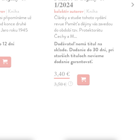
1/2024
3/
orov
| Kniha
kolektív autorov
| Kniha
kol
si připomínáme už
Články a studie tohoto vydání
Afri
od konce druhé
revue Paměť a dějiny vás zavedou
okra
. Jaro roku 1945
do období tzv. Protektorátu
věd
Čechy a M...
zdů
o 12 dní
Dodávateľ nemá titul na
Zas
sklade. Dodanie do 30 dní, pri
starších tituloch nevieme
3,
dodanie garantovať.
3,5
3,40 €
3,50 €
?