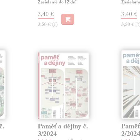
Zasielame do 12 dní
Zasielame
3,40 €
3,40 €
3,50 €
3,50 €
?
?
č.
Paměť a dějiny č.
Paměť 
3/2024
2/202