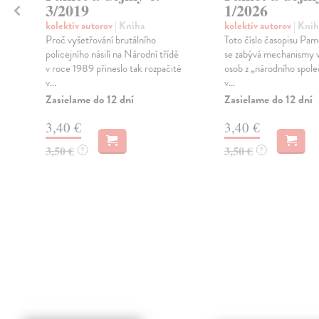
3/2019
1/2026
kolektív autorov
| Kniha
kolektív autorov
| Knih
Proč vyšetřování brutálního
Toto číslo časopisu Pam
policejního násilí na Národní třídě
se zabývá mechanismy 
v roce 1989 přineslo tak rozpačité
osob z „národního spole
v...
v...
Zasielame do 12 dní
Zasielame do 12 dní
3,40 €
3,40 €
3,50 €
3,50 €
?
?