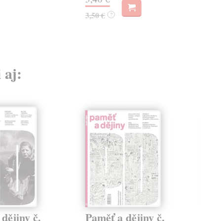
3,50 €
?
 aj:
dějiny č.
Paměť a dějiny č.
Pa