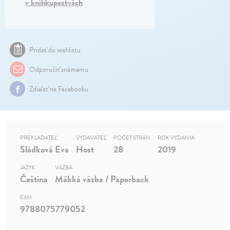
v kníhkupectvách
Pridať do wishlistu
Odporučiť známemu
Zdielať na Facebooku
PREKLADATEĽ
VYDAVATEĽ
POČET STRÁN
ROK VYDANIA
Sládková Eva
Host
28
2019
JAZYK
VÄZBA
Čeština
Mäkká väzba / Paperback
EAN
9788075779052