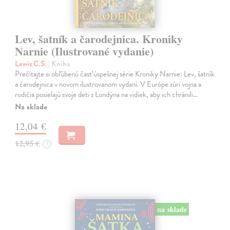
Lev, šatník a čarodejnica. Kroniky
Narnie (Ilustrované vydanie)
Lewis C.S.
| Kniha
Prečítajte si obľúbenú časť úspešnej série Kroniky Narnie: Lev, šatník
a čarodejnica v novom ilustrovanom vydaní. V Európe zúri vojna a
rodičia posielajú svoje deti z Londýna na vidiek, aby ich chránili…
Na sklade
12,04 €
12,95 €
?
na sklade