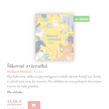
na sklade
Šikovné zvieratká
Holland Michael
| Kniha
My ľudia sme vďaka svojej inteligencii ovládli takmer každý kút Zeme
a vybrali sme sa aj do vesmíru. No zďaleka nie sme jedinými šikovnými
tvormi na našej planéte.
Na sklade
16,06 €