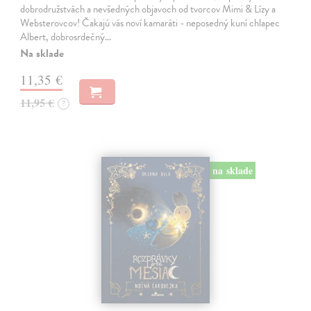
dobrodružstvách a nevšedných objavoch od tvorcov Mimi & Lízy a
Websterovcov! Čakajú vás noví kamaráti - neposedný kuní chlapec
Albert, dobrosrdečný…
Na sklade
11,35 €
11,95 €
?
na sklade