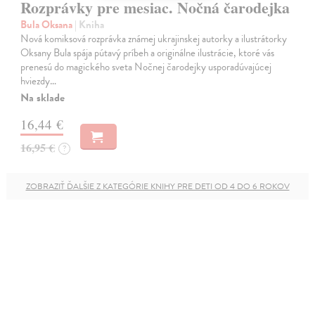
Rozprávky pre mesiac. Nočná čarodejka
Bula Oksana
| Kniha
Nová komiksová rozprávka známej ukrajinskej autorky a ilustrátorky
Oksany Bula spája pútavý príbeh a originálne ilustrácie, ktoré vás
prenesú do magického sveta Nočnej čarodejky usporadúvajúcej
hviezdy…
Na sklade
16,44 €
16,95 €
?
ZOBRAZIŤ ĎALŠIE Z KATEGÓRIE KNIHY PRE DETI OD 4 DO 6 ROKOV