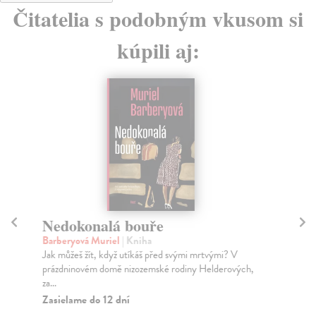
Čitatelia s podobným vkusom si
kúpili aj:
Nedokonalá bouře
M
Barberyová Muriel
| Kniha
Mo
Jak můžeš žít, když utíkáš před svými mrtvými? V
Tro
prázdninovém domě nizozemské rodiny Helderových,
skv
za...
Za
Zasielame do 12 dní
15