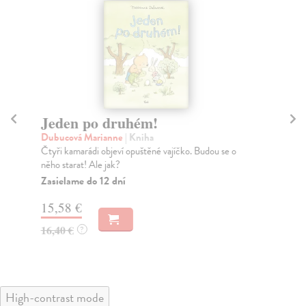
Jeden po druhém!
N
Dubucová Marianne
| Kniha
Du
Čtyři kamarádi objeví opuštěné vajíčko. Budou se o
Vti
něho starat! Ale jak?
„Já
Zasielame do 12 dní
Za
15,58 €
13
16,40 €
14
?
High-contrast mode