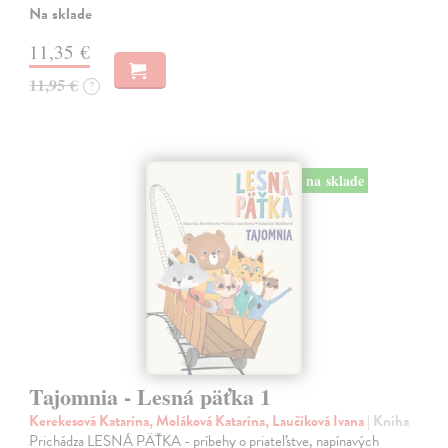
Na sklade
11,35 €
11,95 €
?
na sklade
Tajomnia - Lesná päťka 1
Kerekesová Katarína, Moláková Katarína, Laučíková Ivana
| Kniha
Prichádza LESNÁ PÄŤKA - príbehy o priateľstve, napínavých