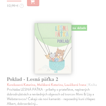
12,90 €
?
na sklade
Poklad - Lesná päťka 2
Kerekesová Katarína, Moláková Katarína, Laučíková Ivana
| Kniha
Prichádza LESNÁ PÄŤKA - príbehy o priateľstve, napínavých
dobrodružstvách a nevšedných objavoch od tvorcov Mimi & Lízy a
Websterovcov! Čakajú vás noví kamaráti - neposedný kuní chlapec
Albert, dobrosrdečný…