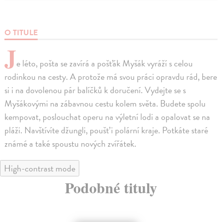
O TITULE
J
e léto, pošta se zavírá a pošťák Myšák vyráží s celou
rodinkou na cesty. A protože má svou práci opravdu rád, bere
si i na dovolenou pár balíčků k doručení. Vydejte se s
Myšákovými na zábavnou cestu kolem světa. Budete spolu
kempovat, poslouchat operu na výletní lodi a opalovat se na
pláži. Navštívíte džungli, poušť i polární kraje. Potkáte staré
známé a také spoustu nových zvířátek.
High-contrast mode
Podobné tituly