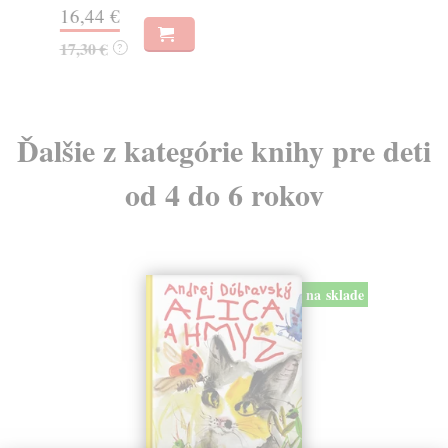
16,44 €
15
17,30 €
?
Ďalšie z kategórie knihy pre deti
od 4 do 6 rokov
na sklade