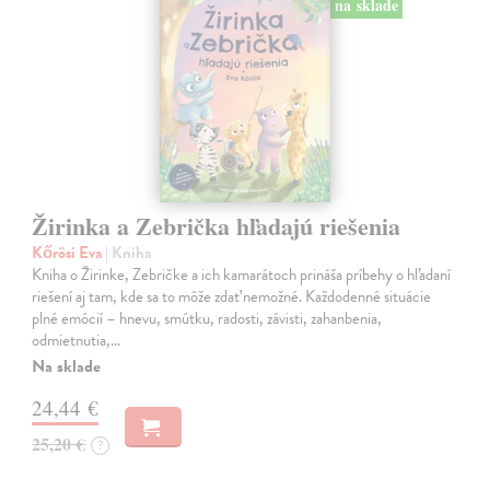
na sklade
Žirinka a Zebrička hľadajú riešenia
Kőrösi Eva
| Kniha
Kniha o Žirinke, Zebričke a ich kamarátoch prináša príbehy o hľadaní
riešení aj tam, kde sa to môže zdať nemožné. Každodenné situácie
plné emócií – hnevu, smútku, radosti, závisti, zahanbenia,
odmietnutia,…
Na sklade
24,44 €
25,20 €
?