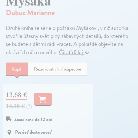
Myšáka
Dubuc Marianne
Druhá kniha ze série o pošťáku Myšákovi, v níž autorka
stvořila úžasný svět plný zábavných detailů, do kterého
se budete s dětmi rádi vracet. A pokaždé objevíte na
obrázcích něco nového.
Čítať ďalej
↓
Kúpiť
Rezervovať v kníhkupectve
13,68 €
14,10 €
?
Zasielame do 12 dní
Pozrieť dostupnosť