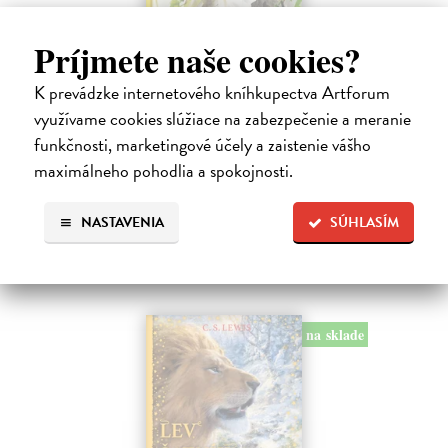
Príjmete naše cookies?
Alica a hmyz
Dúbravský Andrej
| Kniha
K prevádzke internetového kníhkupectva Artforum
Alica je zvedavá mačka, ktorá býva so zvedavým Andrejom. Obaja sú
využívame cookies slúžiace na zabezpečenie a meranie
fascinovaní ríšou hmyzu.
Na sklade
funkčnosti, marketingové účely a zaistenie vášho
maximálneho pohodlia a spokojnosti.
28,03 €
28,90 €
?
NASTAVENIA
SÚHLASÍM
na sklade