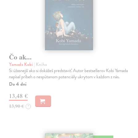
Čo ak...
Yamada Kobi
| Kniha
Si úžasnejší ako si dokážeš predstaviť. Autor bestsellerov Kobi Yamada
napísal príbeh o nespútanom potenciály ukrytom v každom z nás.
Do 4 dní
13,48 €
13,90 €
?