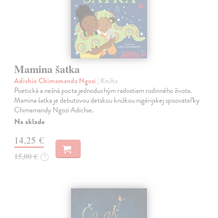
Mamina šatka
Adichie Chimamanda Ngozi
| Kniha
Poetická a nežná pocta jednoduchým radostiam rodinného života.
Mamina šatka je debutovou detskou knižkou nigérijskej spisovateľky
Chimamandy Ngozi Adichie.
Na sklade
14,25 €
15,00 €
?