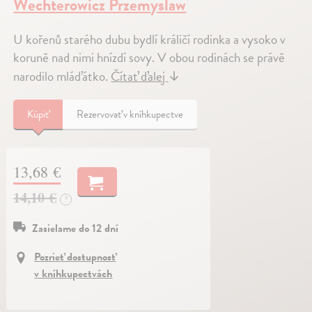
Wechterowicz Przemyslaw
U kořenů starého dubu bydlí králičí rodinka a vysoko v
koruně nad nimi hnízdí sovy. V obou rodinách se právě
narodilo mláďátko.
Čítať ďalej
↓
Kúpiť
Rezervovať v kníhkupectve
13,68 €
14,10 €
?
Zasielame do 12 dní
Pozrieť dostupnosť
v kníhkupectvách