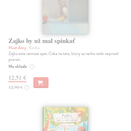
Zajko by už mal spinkať
Hest Amy
| Kniha
Zajko este nemoze spat. Caka na tata, ktory sa nanho stale neprisiel
pozriet.
Na sklade
?
12,51 €
12,90 €
?