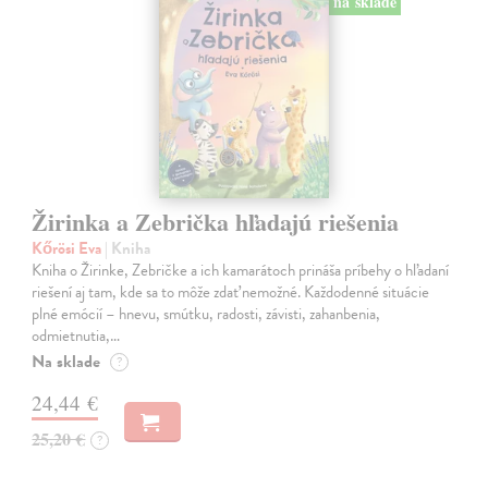
na sklade
Žirinka a Zebrička hľadajú riešenia
Kőrösi Eva
| Kniha
Kniha o Žirinke, Zebričke a ich kamarátoch prináša príbehy o hľadaní
riešení aj tam, kde sa to môže zdať nemožné. Každodenné situácie
plné emócií – hnevu, smútku, radosti, závisti, zahanbenia,
odmietnutia,…
Na sklade
?
24,44 €
25,20 €
?