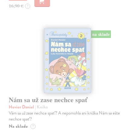
16,90 €
?
na sklade
Nám sa už zase nechce spať
Hevier Daniel
| Kniha
Vám sa už zase nechce spať? A nepomohla ani knižka Nám sa ešte
nechce spať?
Na sklade
?