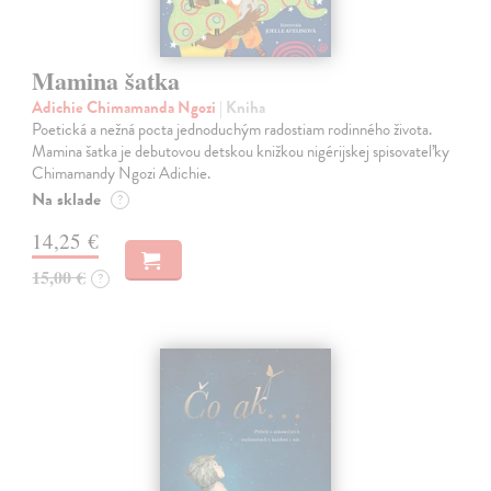
Mamina šatka
Adichie Chimamanda Ngozi
| Kniha
Poetická a nežná pocta jednoduchým radostiam rodinného života.
Mamina šatka je debutovou detskou knižkou nigérijskej spisovateľky
Chimamandy Ngozi Adichie.
Na sklade
?
14,25 €
15,00 €
?