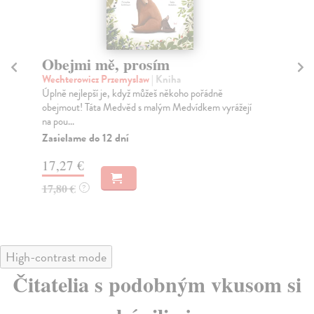
Obejmi mě, prosím
Ce
Wechterowicz Przemyslaw
| Kniha
Ha
Úplně nejlepší je, když můžeš někoho pořádně
Lid
obejmout! Táta Medvěd s malým Medvídkem vyrážejí
mys
na pou...
Za
Zasielame do 12 dní
13
17,27 €
13
17,80 €
?
High-contrast mode
Čitatelia s podobným vkusom si