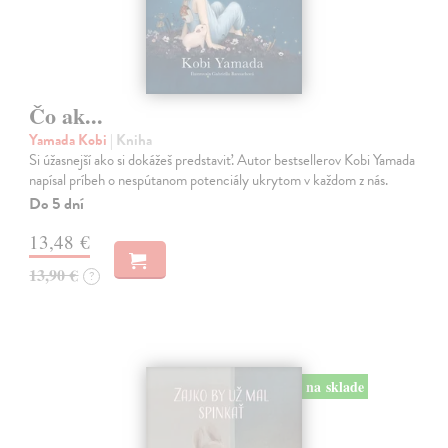
Čo ak...
Yamada Kobi
| Kniha
Si úžasnejší ako si dokážeš predstaviť. Autor bestsellerov Kobi Yamada
napísal príbeh o nespútanom potenciály ukrytom v každom z nás.
Do 5 dní
13,48 €
13,90 €
?
na sklade