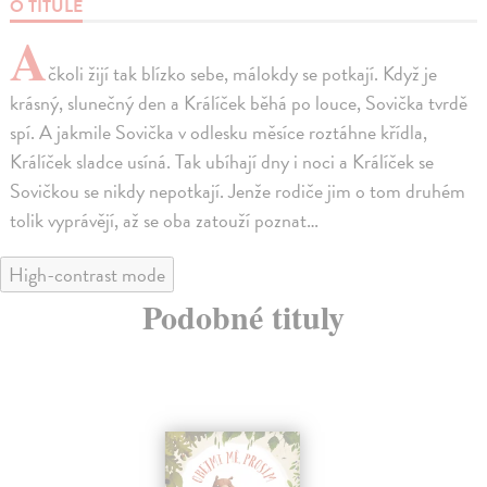
O TITULE
A
čkoli žijí tak blízko sebe, málokdy se potkají. Když je
krásný, slunečný den a Králíček běhá po louce, Sovička tvrdě
spí. A jakmile Sovička v odlesku měsíce roztáhne křídla,
Králíček sladce usíná. Tak ubíhají dny i noci a Králíček se
Sovičkou se nikdy nepotkají. Jenže rodiče jim o tom druhém
tolik vyprávějí, až se oba zatouží poznat…
High-contrast mode
Podobné tituly