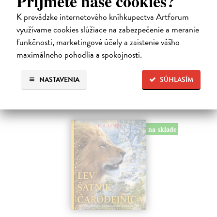
Príjmete naše cookies?
Dúbravský Andrej
| Kniha
Alica je zvedavá mačka, ktorá býva so zvedavým Andrejom. Obaja sú
K prevádzke internetového kníhkupectva Artforum
fascinovaní ríšou hmyzu.
využívame cookies slúžiace na zabezpečenie a meranie
Na sklade
?
funkčnosti, marketingové účely a zaistenie vášho
28,03 €
maximálneho pohodlia a spokojnosti.
28,90 €
?
NASTAVENIA
SÚHLASÍM
na sklade