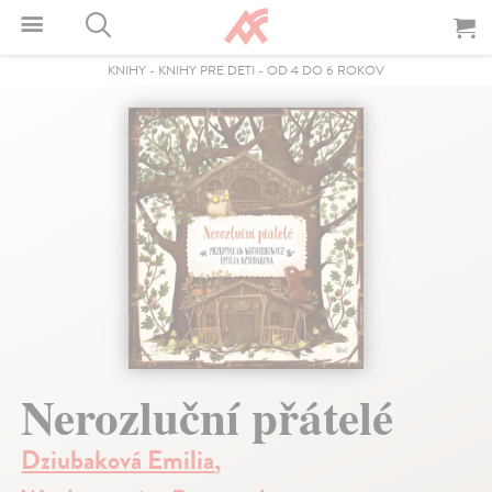
KNIHY
-
KNIHY PRE DETI
-
OD 4 DO 6 ROKOV
Nerozluční přátelé
Dziubaková Emilia
,