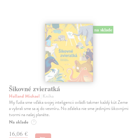
na sklade
Šikovné zvieratká
Holland Michael
| Kniha
My ľudia sme vďaka svojej inteligencii ovládli takmer každý kút Zeme
a vybrali sme sa aj do vesmíru. No zďaleka nie sme jedinými šikovnými
tvormi na našej planéte.
Na sklade
?
16,06 €