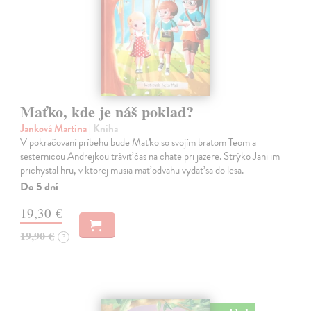
Maťko, kde je náš poklad?
Janková Martina
| Kniha
V pokračovaní príbehu bude Maťko so svojím bratom Teom a
sesternicou Andrejkou tráviť čas na chate pri jazere. Strýko Jani im
prichystal hru, v ktorej musia mať odvahu vydať sa do lesa.
Do 5 dní
19,30 €
19,90 €
?