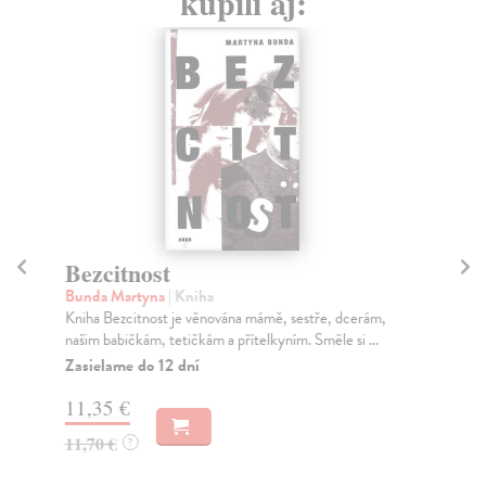
kúpili aj:
Bezcitnost
L
Bunda Martyna
| Kniha
Eng
Kniha Bezcitnost je věnována mámě, sestře, dcerám,
V p
našim babičkám, tetičkám a přítelkyním. Směle si ...
poz
Zasielame do 12 dní
Za
11,35 €
14
11,70 €
15
?