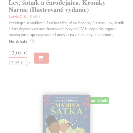
Lev, šatník a čarodejnica. Kroniky
Narnie (Ilustrované vydanie)
Lewis C.S.
| Kniha
Prečítajte si obľúbenú časť úspešnej série Kroniky Narnie: Lev, šatník
a čarodejnica v novom ilustrovanom vydaní. V Európe zúri vojna a
rodičia posielajú svoje deti z Londýna na vidiek, aby ich chránili…
Na sklade
?
12,04 €
12,95 €
?
na sklade