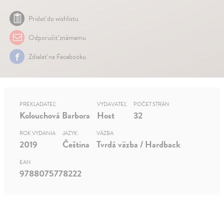
Pridať do wishlistu
Odporučiť známemu
Zdielať na Facebooku
PREKLADATEĽ
VYDAVATEĽ
POČET STRÁN
Kolouchová Barbora
Host
32
ROK VYDANIA
JAZYK
VÄZBA
2019
Čeština
Tvrdá väzba / Hardback
EAN
9788075778222