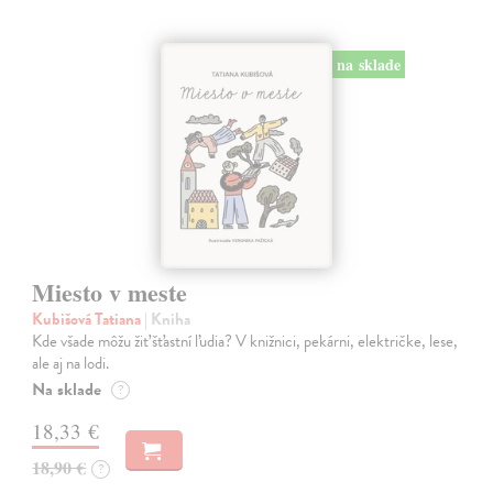
na sklade
Miesto v meste
Kubišová Tatiana
| Kniha
Kde všade môžu žiť šťastní ľudia? V knižnici, pekárni, električke, lese,
ale aj na lodi.
Na sklade
?
18,33 €
18,90 €
?