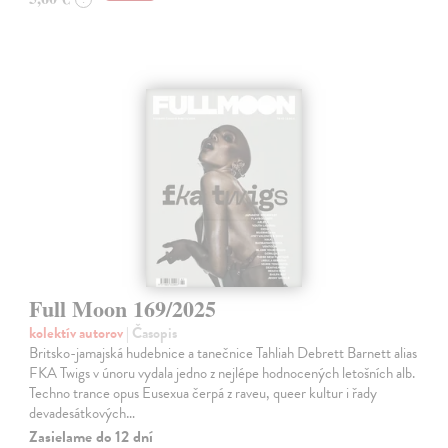
Full Moon 169/2025
kolektív autorov
| Časopis
Britsko-jamajská hudebnice a tanečnice Tahliah Debrett Barnett alias
FKA Twigs v únoru vydala jedno z nejlépe hodnocených letošních alb.
Techno trance opus Eusexua čerpá z raveu, queer kultur i řady
devadesátkových…
Zasielame do 12 dní