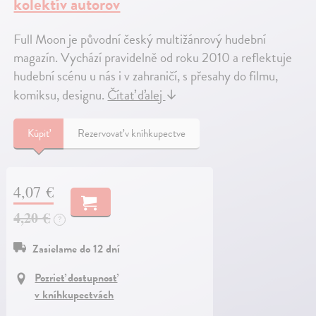
kolektív autorov
Full Moon je původní český multižánrový hudební
magazín. Vychází pravidelně od roku 2010 a reflektuje
hudební scénu u nás i v zahraničí, s přesahy do filmu,
komiksu, designu.
Čítať ďalej
↓
Kúpiť
Rezervovať v kníhkupectve
4,07 €
4,20 €
?
Zasielame do 12 dní
Pozrieť dostupnosť
v kníhkupectvách