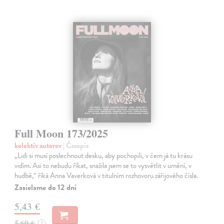
Full Moon 173/2025
kolektív autorov
| Časopis
„Lidi si musí poslechnout desku, aby pochopili, v čem já tu krásu
vidím. Asi to nebudu říkat, snažila jsem se to vysvětlit v umění, v
hudbě,“ říká Anna Vaverková v titulním rozhovoru zářijového čísla.
Zasielame do 12 dní
5,43 €
5,60 €
?