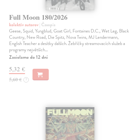
Full Moon 180/2026
kolektív autorov
| Časopis
Geese, Squid, Yungblud, Goat Girl, Fontaines D.C., Wet Leg, Black
Country, New Road, Die Spitz, Nova Twins, MJ Lendermann,
English Teacher a desítky dalších. Žebříčky streamovacích služeb a
programy největších…
Zasielame do 12 dní
5,32 €
5,60 €
?