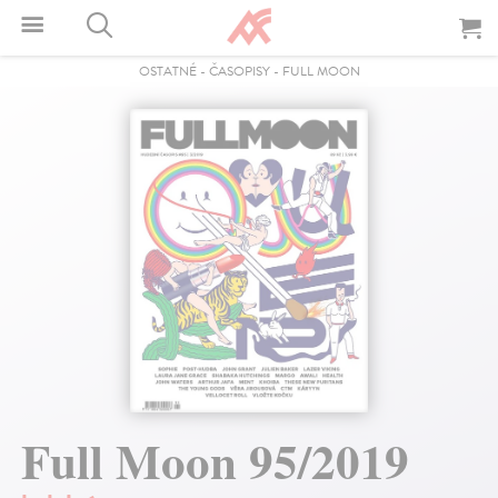
OSTATNÉ
-
ČASOPISY
-
FULL MOON
Full Moon 95/2019