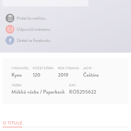
Pridať do wishlistu
Odporučiť známemu
Zdielať na Facebooku
VYDAVATEĽ
POČET STRÁN
ROK VYDANIA
JAZYK
Kyeo
120
2019
Čeština
VÄZBA
EAN
Mäkká väzba / Paperback
KOS255622
O TITULE