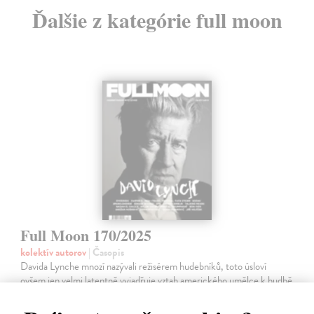
Ďalšie z kategórie full moon
Full Moon 170/2025
kolektív autorov
| Časopis
Davida Lynche mnozí nazývali režisérem hudebníků, toto úsloví
ovšem jen velmi latentně vyjadřuje vztah amerického umělce k hudbě
a zvukové složce jeho dlouhometrážních snímků, seriálů a dalších
filmových…