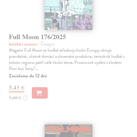
Full Moon 176/2025
kolektív autorov
| Časopis
Magazín Full Moon se hudbě středovýchodní Evropy věnuje
pravidelně, včetně domácí a slovenské produkce, tentokrát hudbě z
tohoto regionu patří celé titulní téma. Prosincové vydání s titulem
Poor but Sexy?…
Zasielame do 12 dní
5,43 €
5,60 €
?