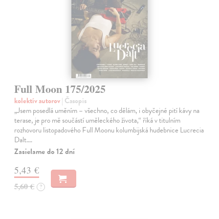
Full Moon 175/2025
kolektív autorov
| Časopis
„Jsem posedlá uměním – všechno, co dělám, i obyčejné pití kávy na
terase, je pro mě součástí uměleckého života,“ říká v titulním
rozhovoru listopadového Full Moonu kolumbijská hudebnice Lucrecia
Dalt.…
Zasielame do 12 dní
5,43 €
5,60 €
?