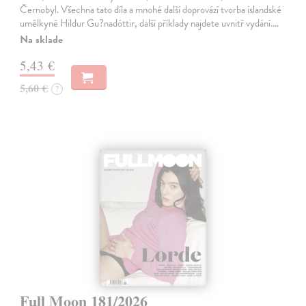
Černobyl. Všechna tato díla a mnohé další doprovází tvorba islandské
umělkyně Hildur Gu?nadóttir, další příklady najdete uvnitř vydání.…
Na sklade
5,43 €
5,60 €
?
Full Moon 181/2026