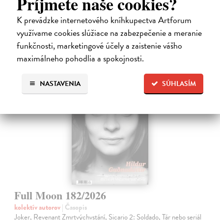
Príjmete naše cookies?
Zasielame do 12 dní
K prevádzke internetového kníhkupectva Artforum
5,43 €
využívame cookies slúžiace na zabezpečenie a meranie
5,60 €
?
funkčnosti, marketingové účely a zaistenie vášho
maximálneho pohodlia a spokojnosti.
NASTAVENIA
SÚHLASÍM
na sklade
Full Moon 182/2026
kolektív autorov
| Časopis
Joker, Revenant Zmrtvýchvstání, Sicario 2: Soldado, Tár nebo seriál