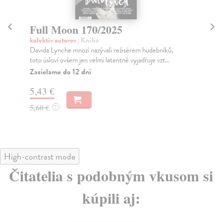
Full Moon 104/2019
F
kolektív autorov
| Kniha
kol
Prosinec vybízí k tradičnímu bilancování a už teď je
Ful
jasné, že jedním z nejlépe hodnocených alb leto...
mag
Zasielame do 12 dní
Za
4,07 €
4,
4,20 €
4,
?
High-contrast mode
Čitatelia s podobným vkusom si
kúpili aj: