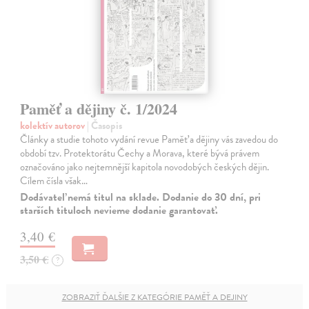
Paměť a dějiny č. 1/2024
kolektív autorov
| Časopis
Články a studie tohoto vydání revue Paměť a dějiny vás zavedou do
období tzv. Protektorátu Čechy a Morava, které bývá právem
označováno jako nejtemnější kapitola novodobých českých dějin.
Cílem čísla však…
Dodávateľ nemá titul na sklade. Dodanie do 30 dní, pri
starších tituloch nevieme dodanie garantovať.
3,40 €
3,50 €
?
ZOBRAZIŤ ĎALŠIE Z KATEGÓRIE PAMĚŤ A DEJINY