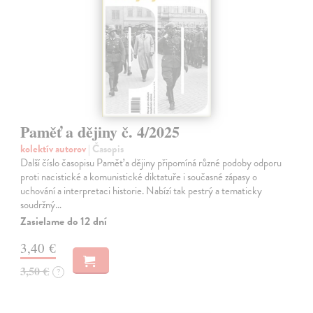
Paměť a dějiny č. 4/2025
kolektív autorov
| Časopis
Další číslo časopisu Paměť a dějiny připomíná různé podoby odporu
proti nacistické a komunistické diktatuře i současné zápasy o
uchování a interpretaci historie. Nabízí tak pestrý a tematicky
soudržný…
Zasielame do 12 dní
3,40 €
3,50 €
?