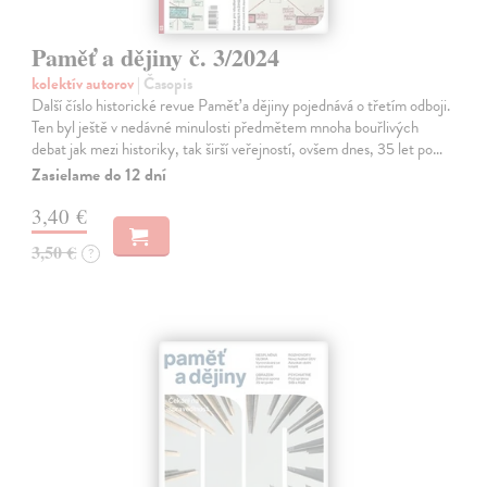
Paměť a dějiny č. 3/2024
kolektív autorov
| Časopis
Další číslo historické revue Paměť a dějiny pojednává o třetím odboji.
Ten byl ještě v nedávné minulosti předmětem mnoha bouřlivých
debat jak mezi historiky, tak širší veřejností, ovšem dnes, 35 let po…
Zasielame do 12 dní
3,40 €
3,50 €
?