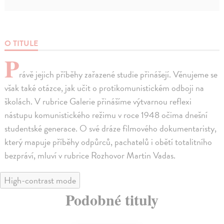
O TITULE
P
rávě jejich příběhy zařazené studie přinášejí. Věnujeme se
však také otázce, jak učit o protikomunistickém odboji na
školách. V rubrice Galerie přinášíme výtvarnou reflexi
nástupu komunistického režimu v roce 1948 očima dnešní
studentské generace. O své dráze filmového dokumentaristy,
který mapuje příběhy odpůrců, pachatelů i obětí totalitního
bezpráví, mluví v rubrice Rozhovor Martin Vadas.
High-contrast mode
Podobné tituly