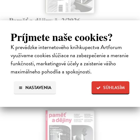
Paměť a dějiny č. 2/2026
kolektív autorov
| Časopis
Príjmete naše cookies?
Toto číslo časopisu Paměť a dějiny se zaměřuje na vědu a techniku ve
službách Státní bezpečnosti a ukazuje, jak moderní technologie
K prevádzke internetového kníhkupectva Artforum
ovlivňovaly zpravodajské aktivity i kontrolu společnosti v období
studené…
využívame cookies slúžiace na zabezpečenie a meranie
Zasielame do 12 dní
funkčnosti, marketingové účely a zaistenie vášho
maximálneho pohodlia a spokojnosti.
3,15 €
3,50 €
?
NASTAVENIA
SÚHLASÍM