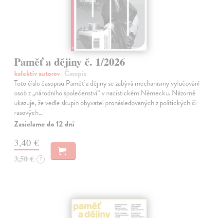
Paměť a dějiny č. 1/2026
kolektív autorov
| Časopis
Toto číslo časopisu Paměť a dějiny se zabývá mechanismy vylučování
osob z „národního společenství“ v nacistickém Německu. Názorně
ukazuje, že vedle skupin obyvatel pronásledovaných z politických či
rasových…
Zasielame do 12 dní
3,40 €
3,50 €
?