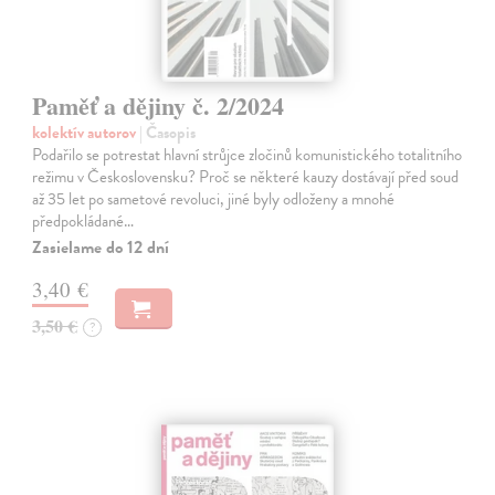
Paměť a dějiny č. 2/2024
kolektív autorov
| Časopis
Podařilo se potrestat hlavní strůjce zločinů komunistického totalitního
režimu v Československu? Proč se některé kauzy dostávají před soud
až 35 let po sametové revoluci, jiné byly odloženy a mnohé
předpokládané…
Zasielame do 12 dní
3,40 €
3,50 €
?