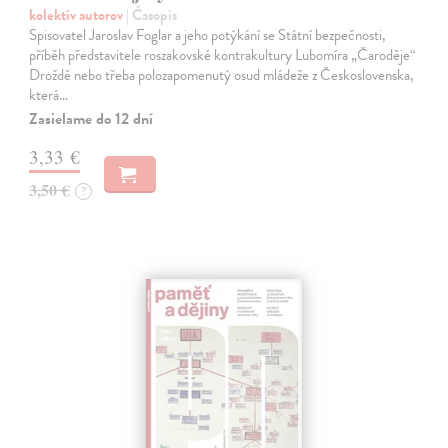
kolektív autorov
| Časopis
Spisovatel Jaroslav Foglar a jeho potýkání se Státní bezpečnosti,
příběh představitele roszakovské kontrakultury Lubomíra „Čaroděje“
Droždě nebo třeba polozapomenutý osud mládeže z Československa,
která…
Zasielame do 12 dní
3,33 €
3,50 €
?