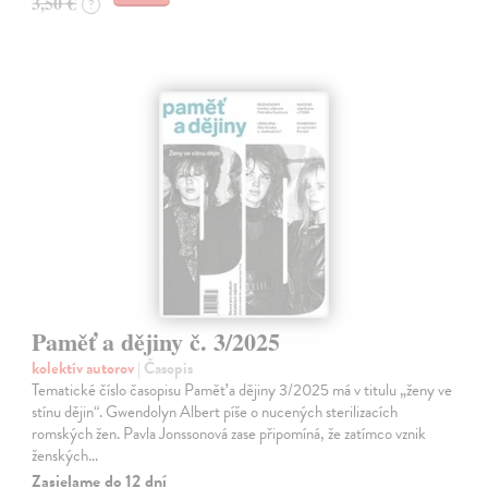
3,50 €
?
Paměť a dějiny č. 3/2025
kolektív autorov
| Časopis
Tematické číslo časopisu Paměť a dějiny 3/2025 má v titulu „ženy ve
stínu dějin“. Gwendolyn Albert píše o nucených sterilizacích
romských žen. Pavla Jonssonová zase připomíná, že zatímco vznik
ženských…
Zasielame do 12 dní