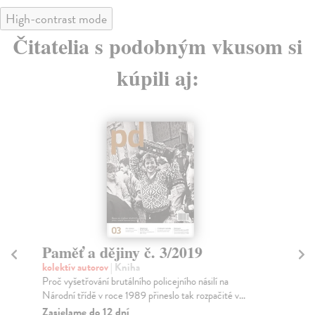
High-contrast mode
Čitatelia s podobným vkusom si
kúpili aj:
Paměť a dějiny č. 3/2019
Pa
kolektív autorov
| Kniha
kol
Proč vyšetřování brutálního policejního násilí na
V a
Národní třídě v roce 1989 přineslo tak rozpačité v...
jin
Zasielame do 12 dní
Za