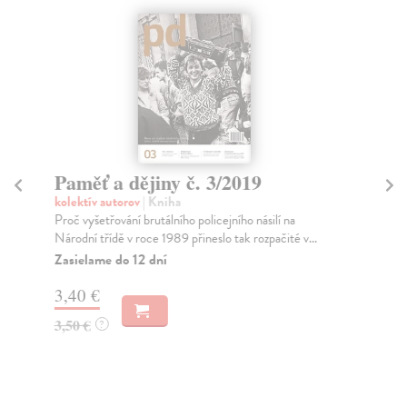
Paměť a dějiny č. 3/2019
Pa
kolektív autorov
| Kniha
kol
Proč vyšetřování brutálního policejního násilí na
V a
Národní třídě v roce 1989 přineslo tak rozpačité v...
jin
Zasielame do 12 dní
Za
3,40 €
3,
3,50 €
3,
?