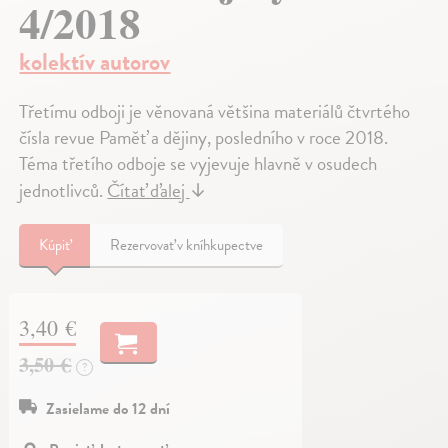
4/2018
kolektív autorov
Třetímu odboji je věnovaná většina materiálů čtvrtého
čísla revue Paměť a dějiny, posledního v roce 2018.
Téma třetího odboje se vyjevuje hlavně v osudech
jednotlivců.
Čítať ďalej
↓
Kúpiť
Rezervovať v kníhkupectve
3,40 €
3,50 €
?
Zasielame do 12 dní