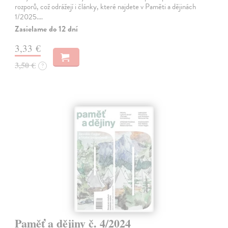
rozporů, což odrážejí i články, které najdete v Paměti a dějinách
1/2025.…
Zasielame do 12 dní
3,33 €
3,50 €
?
Paměť a dějiny č. 4/2024