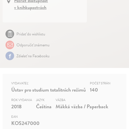
Pozrieť dostupnosť
v kníhkupectvách
Pridať do wishlistu
Odporučiť známemu
Zdielať na Facebooku
VYDAVATEĽ
POČET STRÁN
Ústav pro studium totalitních režimů
140
ROK VYDANIA
JAZYK
VÄZBA
2018
Čeština
Mäkká väzba / Paperback
EAN
KOS247000