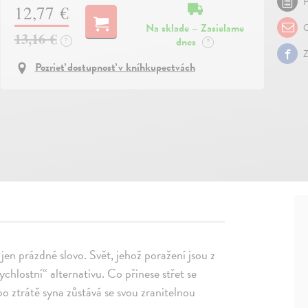
P
12,77 €
Na sklade – Zasielame
O
13,16 €
dnes
?
?
Z
Pozrieť dostupnosť v kníhkupectvách
 jen prázdné slovo. Svět, jehož poražení jsou z
ychlostní“ alternativu. Co přinese střet se
 ztrátě syna zůstává se svou zranitelnou