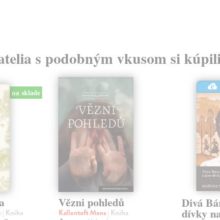
atelia s podobným vkusom si kúpili
na sklade
a
Vězni pohledů
Divá Bár
dívky n
e
| Kniha
Kallentoft Mons
| Kniha