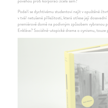
povahou proti korporaci zcela sám?
Podaří se dychtivému studentovi najít v opuštěné čtvr
v tvář netušené příležitosti, která otřese její dosavadn
premiérově domě na podivným způsobem vybranou po
Enkláva? Sociálně-utopické drama o cynismu, touze 