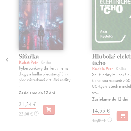
Síťařka
Hluboké elekt
ticho
Kubát Petr
| Kniha
Kyberpunkový thriller, v němž
Kudela Petr
| Kniha
drogy a hudba představují únik
Sci-fi prózy Hluboké el
před nástrahami virtuální reality ...
z
ticho jsou napsané v 60
...
80-tých letech minulého
uv...
Zasielame do 12 dní
Zasielame do 12 dní
21,34 €
14,55 €
22,00 €
?
15,00 €
?