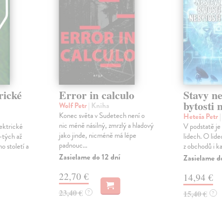
rické
Error in calculo
Stavy ne
bytosti 
Wolf Petr
| Kniha
Konec světa v Sudetech není o
Heteša Petr
nic méně násilný, zmrzlý a hladový
ektrické
V podstatě je
jako jinde, nicméně má lépe
-tých až
lidech. O lide
padnouc...
 století a
z obchodů i ka
Zasielame do 12 dní
Zasielame d
22,70 €
14,94 €
23,40 €
?
15,40 €
?