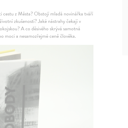
ti cestu z Města? Obstojí mladá novinářka tváří
í životní zkušeností? Jaké nástrahy čekají v
kojskou? A co děsivého skrývá samotná
po moci a nesamozřejmé ceně člověka.