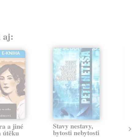
 aj:
E-KNIHA
Stavy nestavy,
St
a a jiné
bytosti nebytosti
a útěku
Sch