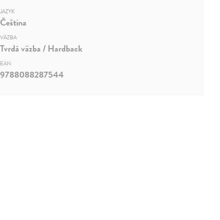
JAZYK
Čeština
VÄZBA
Tvrdá väzba / Hardback
EAN
9788088287544