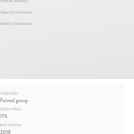
ridať do wishlistu
dporučiť známemu
dielať na Facebooku
VYDAVATEĽ
Formal group
POČET STRÁN
176
ROK VYDANIA
2018