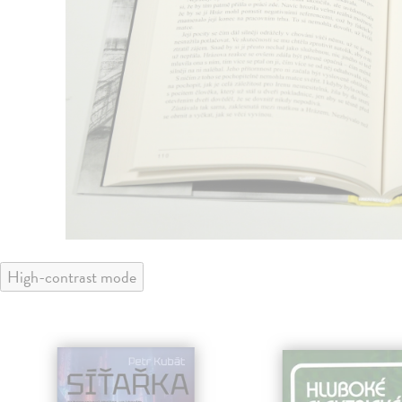
High-contrast mode
č