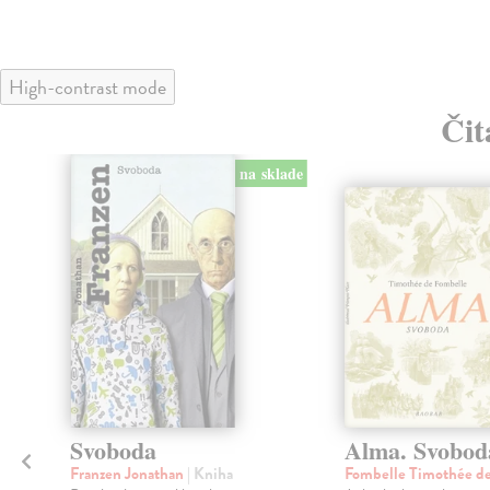
High-contrast mode
Čit
na sklade
klade
nka
é
Svoboda
Alma. Svobod
Franzen Jonathan
| Kniha
Fombelle Timothée d