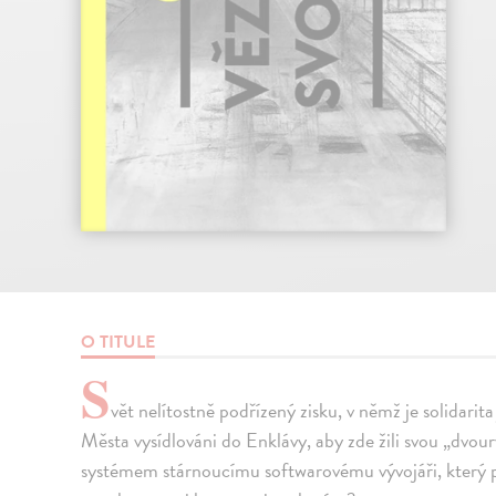
O TITULE
S
vět nelítostně podřízený zisku, v němž je solidarita
Města vysídlováni do Enklávy, aby zde žili svou „dvour
systémem stárnoucímu softwarovému vývojáři, který po