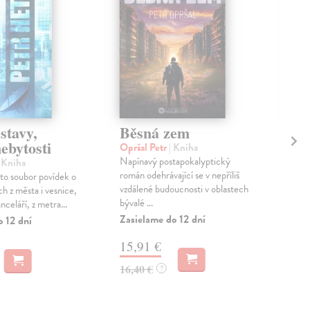
stavy,
Běsná zem
Bí
nebytosti
Opršal Petr
| Kniha
Kub
Napínavý postapokalyptický
Svět
| Kniha
román odehrávající se v nepříliš
tec
 to soubor povídek o
vzdálené budoucnosti v oblastech
číns
ch z města i vesnice,
bývalé ...
Luck
nceláří, z metra...
Zasielame do 12 dní
Zas
o 12 dní
15,91 €
22
16,40 €
23,
?