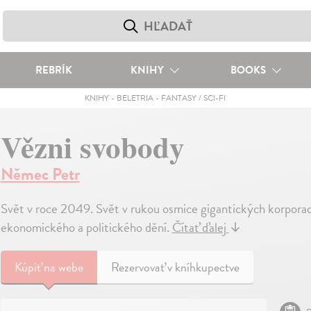
REBRÍK
KNIHY
BOOKS
KNIHY
-
BELETRIA
-
FANTASY / SCI-FI
Vězni svobody
Němec Petr
Svět v roce 2049. Svět v rukou osmice gigantických korporací
ekonomického a politického dění.
Čítať ďalej
↓
Kúpiť
na webe
Rezervovať v kníhkupectve