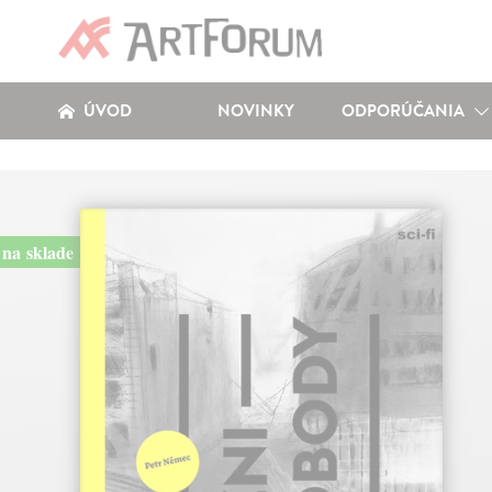
ÚVOD
NOVINKY
ODPORÚČANIA
na sklade