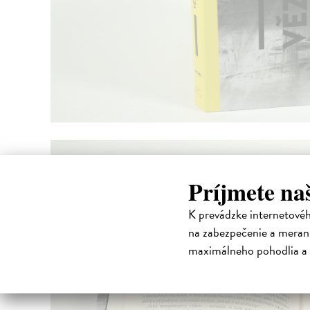
Príjmete na
K prevádzke internetové
na zabezpečenie a merani
maximálneho pohodlia a 