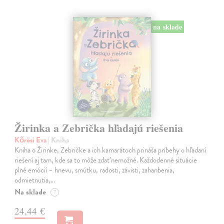
na sklade
Žirinka a Zebrička hľadajú riešenia
Kőrösi Eva
| Kniha
Kniha o Žirinke, Zebričke a ich kamarátoch prináša príbehy o hľadaní
riešení aj tam, kde sa to môže zdať nemožné. Každodenné situácie
plné emócií – hnevu, smútku, radosti, závisti, zahanbenia,
odmietnutia,…
Na sklade
?
24,44 €