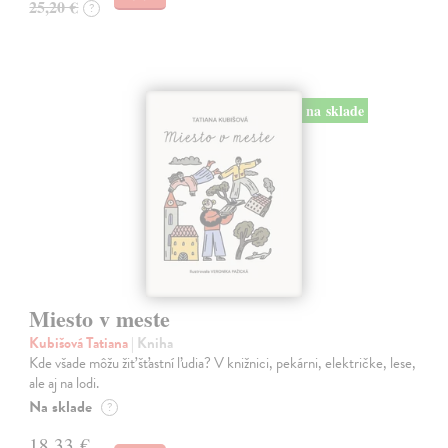
25,20 €
?
na sklade
Miesto v meste
Kubišová Tatiana
| Kniha
Kde všade môžu žiť šťastní ľudia? V knižnici, pekárni, električke, lese,
ale aj na lodi.
Na sklade
?
18,33 €