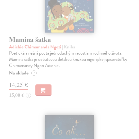
Mamina šatka
Adichie Chimamanda Ngozi
| Kniha
Poetická a nežná pocta jednoduchým radostiam rodinného života.
Mamina šatka je debutovou detskou knižkou nigérijskej spisovateľky
Chimamandy Ngozi Adichie.
Na sklade
?
14,25 €
15,00 €
?