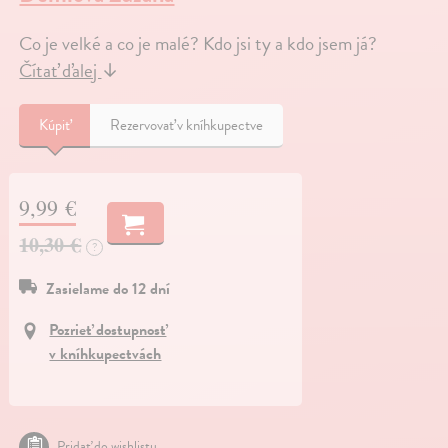
Co je velké a co je malé? Kdo jsi ty a kdo jsem já?
Čítať ďalej
↓
Kúpiť
Rezervovať v kníhkupectve
9,99 €
10,30 €
?
Zasielame do 12 dní
Pozrieť dostupnosť
v kníhkupectvách
Pridať do wishlistu