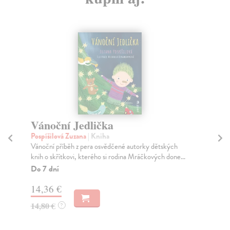
Vánoční Jedlička
C
Pospíšilová Zuzana
| Kniha
Ču
Vánoční příběh z pera osvědčené autorky dětských
Tra
knih o skřítkovi, kterého si rodina Mráčkových done...
ima
Do 7 dní
Za
14,36 €
8,
14,80 €
8,
?