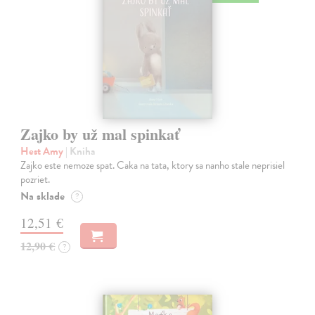
Zajko by už mal spinkať
Hest Amy
| Kniha
Zajko este nemoze spat. Caka na tata, ktory sa nanho stale neprisiel
pozriet.
Na sklade
?
12,51 €
12,90 €
?