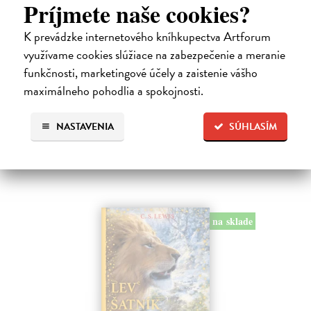
Príjmete naše cookies?
Alica a hmyz
K prevádzke internetového kníhkupectva Artforum
Dúbravský Andrej
| Kniha
využívame cookies slúžiace na zabezpečenie a meranie
Alica je zvedavá mačka, ktorá býva so zvedavým Andrejom. Obaja sú
funkčnosti, marketingové účely a zaistenie vášho
fascinovaní ríšou hmyzu.
Na sklade
maximálneho pohodlia a spokojnosti.
?
28,03 €
NASTAVENIA
SÚHLASÍM
28,90 €
?
na sklade