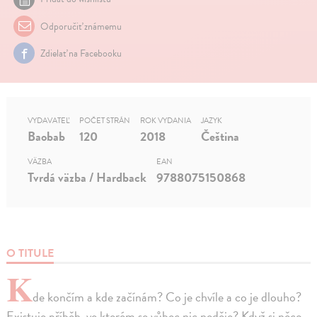
Odporučiť známemu
Zdielať na Facebooku
VYDAVATEĽ
POČET STRÁN
ROK VYDANIA
JAZYK
Baobab
120
2018
Čeština
VÄZBA
EAN
Tvrdá väzba / Hardback
9788075150868
O TITULE
K
de končím a kde začínám? Co je chvíle a co je dlouho?
Existuje příběh, ve kterém se vůbec nic neděje? Když si něco