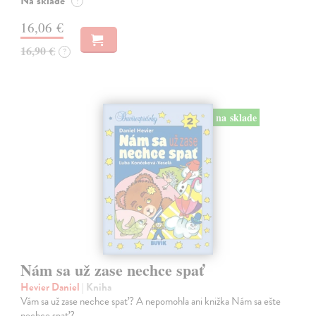
Na sklade
?
16,06 €
16,90 €
?
na sklade
Nám sa už zase nechce spať
Hevier Daniel
| Kniha
Vám sa už zase nechce spať? A nepomohla ani knižka Nám sa ešte
nechce spať?