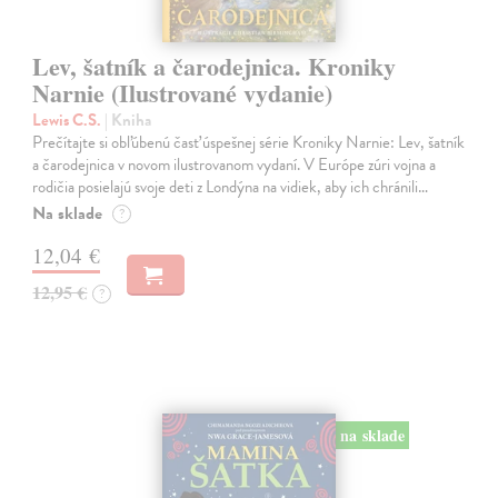
Lev, šatník a čarodejnica. Kroniky
Narnie (Ilustrované vydanie)
Lewis C.S.
| Kniha
Prečítajte si obľúbenú časť úspešnej série Kroniky Narnie: Lev, šatník
a čarodejnica v novom ilustrovanom vydaní. V Európe zúri vojna a
rodičia posielajú svoje deti z Londýna na vidiek, aby ich chránili…
Na sklade
?
12,04 €
12,95 €
?
na sklade