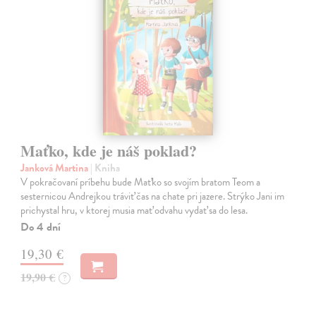
Maťko, kde je náš poklad?
Janková Martina
| Kniha
V pokračovaní príbehu bude Maťko so svojím bratom Teom a
sesternicou Andrejkou tráviť čas na chate pri jazere. Strýko Jani im
prichystal hru, v ktorej musia mať odvahu vydať sa do lesa.
Do 4 dní
19,30 €
19,90 €
?