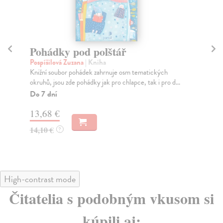
Pohádky pod polštář
P
Pospíšilová Zuzana
| Kniha
Erb
Knižní soubor pohádek zahrnuje osm tematických
Nej
okruhů, jsou zde pohádky jak pro chlapce, tak i pro d...
Jos
Do 7 dní
Na
13,68 €
11
14,10 €
11
?
High-contrast mode
Čitatelia s podobným vkusom si
kúpili aj: