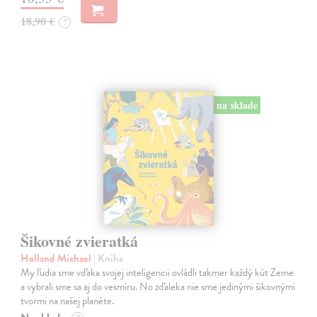
18,90 €
?
na sklade
Šikovné zvieratká
Holland Michael
| Kniha
My ľudia sme vďaka svojej inteligencii ovládli takmer každý kút Zeme
a vybrali sme sa aj do vesmíru. No zďaleka nie sme jedinými šikovnými
tvormi na našej planéte.