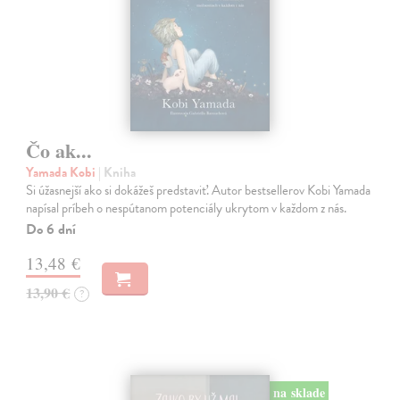
Čo ak...
Yamada Kobi
| Kniha
Si úžasnejší ako si dokážeš predstaviť. Autor bestsellerov Kobi Yamada
napísal príbeh o nespútanom potenciály ukrytom v každom z nás.
Do 6 dní
13,48 €
13,90 €
?
na sklade