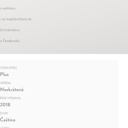
o wishlistu
 na medziknihami.sk
iť známemu
na Facebooku
VYDAVATEĽ
Plus
VERZIA
Neskrátená
ROK VYDANIA
2018
ZVUK
Čeština