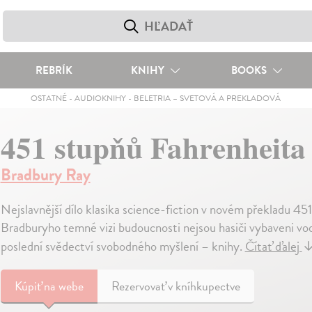
REBRÍK
KNIHY
BOOKS
OSTATNÉ
-
AUDIOKNIHY
-
BELETRIA – SVETOVÁ A PREKLADOVÁ
451 stupňů Fahrenheita
Bradbury Ray
Nejslavnější dílo klasika science-fiction v novém překladu 451 
Bradburyho temné vizi budoucnosti nejsou hasiči vybaveni vod
poslední svědectví svobodného myšlení – knihy.
Čítať ďalej
Kúpiť
na webe
Rezervovať v kníhkupectve