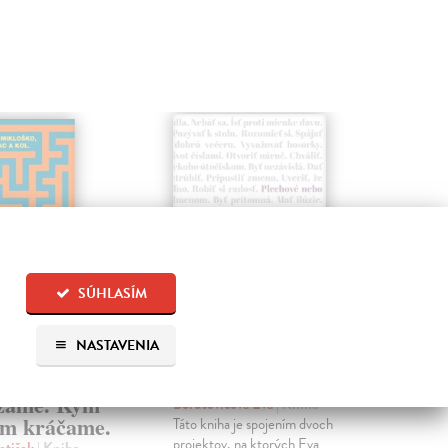
SÚHLASÍM
NASTAVENIA
ko. Odkiaľ
Plechové nebo
Po
zame. Kým
Borušovičová Eva
| Kniha
Kun
m kráčame.
Táto kniha je spojením dvoch
Poma
projektov, na ktorých Eva
čty
ntišek
| Kniha