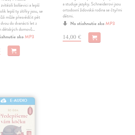
a studuje jazyky. Schneiderovi jsou
zvítězili bolševici a lepší
ortodoxní židovská rodina se čtyřmi
olik lepší ty zítřky jsou, se
dětmi.
 kůži může přesvědčit pět
 dvou do dvanácti let z
Na stiahnutie ako
MP3
h dětských domovů…
14,00 €
iahnutie ako
MP3
€
E-AUDIO