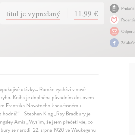
Pridať d
titul je vypredaný
11,99 €
Recenzia
Odporuč
Zdielať 
znepokojivé otázky… Román vychází v nově
ryho. Kniha je doplněna původním doslovem
jem Františka Novotného k současnému
a hodně!“ - Stephen King „Ray Bradbury je
ngsley Amis „Myslím, že jsem přečetl vše, co
adbury se narodil 22. srpna 1920 ve Waukeganu