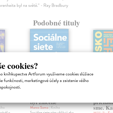
renheita byl na světě.“ - Ray Bradbury
Podobné tituly
še cookies?
ho kníhkupectva Artforum využívame cookies slúžiace
e funkčnosti, marketingové účely a zaistenie vášho
spokojnosti.
ejisté
Sociálne siete musia
Slovens
byť zničené
prichád
sme. Ka
iha
Marec Samo
| Kniha
právěl o
Sociálne siete nám ubližujú ako
Mikloško Fra