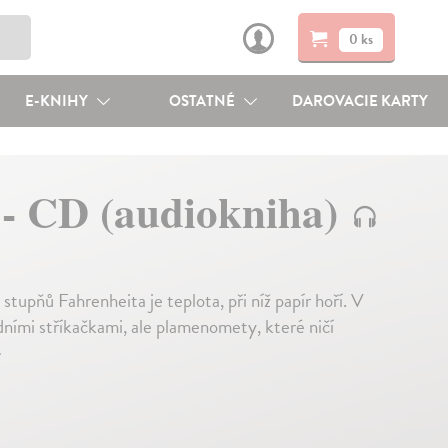
0 ks
E-KNIHY
OSTATNÉ
DAROVACIE KARTY
 - CD (audiokniha)
stupňů Fahrenheita je teplota, při níž papír hoří. V
ními stříkačkami, ale plamenomety, které ničí
↓