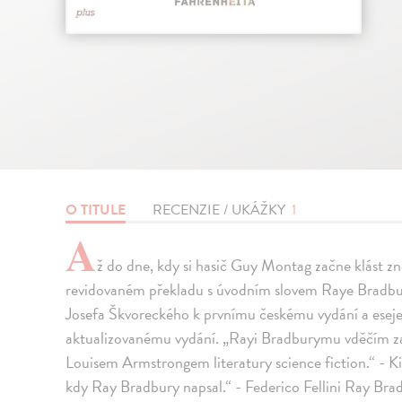
O TITULE
RECENZIE / UKÁŽKY
1
A
ž do dne, kdy si hasič Guy Montag začne klást 
revidovaném překladu s úvodním slovem Raye Bradbu
Josefa Škvoreckého k prvnímu českému vydání a ese
aktualizovanému vydání. „Rayi Bradburymu vděčím z
Louisem Armstrongem literatury science fiction.“ - Ki
kdy Ray Bradbury napsal.“ - Federico Fellini Ray Br