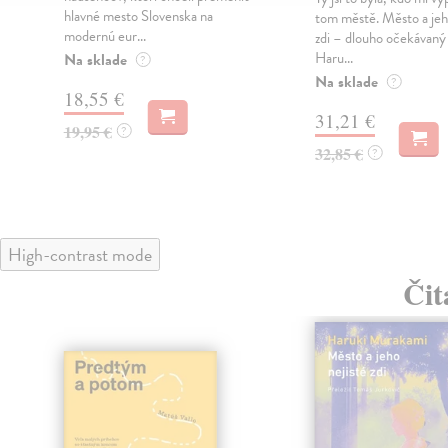
hlavné mesto Slovenska na
tom městě. Město a jeh
modernú eur...
zdi – dlouho očekávan
Haru...
Na sklade
?
Na sklade
?
18,55 €
31,21 €
19,95 €
?
32,85 €
?
High-contrast mode
Čit