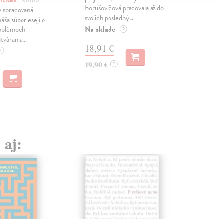
Borušovičová pracovala až do
naps
 spracovaná
svojich posledný...
česk
náša súbor esejí o
Na sklade
Na 
oblémoch
?
tvárania...
18,91 €
14
?
19,90 €
15,
?
 aj: