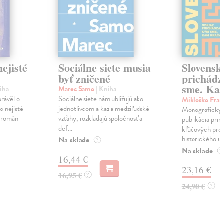
ejisté
Sociálne siete musia
Slovens
byť zničené
prichád
sme. Ka
iha
Marec Samo
| Kniha
právěl o
Sociálne siete nám ubližujú ako
Mikloško Fra
o nejisté
jednotlivcom a kazia medziľudské
Monograficky
ý román
vzťahy, rozkladajú spoločnosť a
publikácia pri
def...
kľúčových pr
historického u
Na sklade
?
Na sklade
16,44 €
23,16 €
16,95 €
?
24,90 €
?