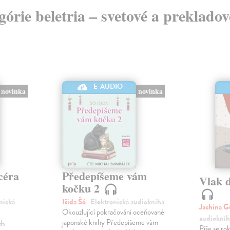
egórie beletria – svetové a preklado
E-AUDIO
novinka
novinka
céra
Předepíšeme vám
Vlak 
kočku 2
onická
Išida Šó
| Elektronická audiokniha
Jachina G
Okouzlující pokračování oceňované
audioknih
japonské knihy Předepíšeme vám
eh
Píše se ro