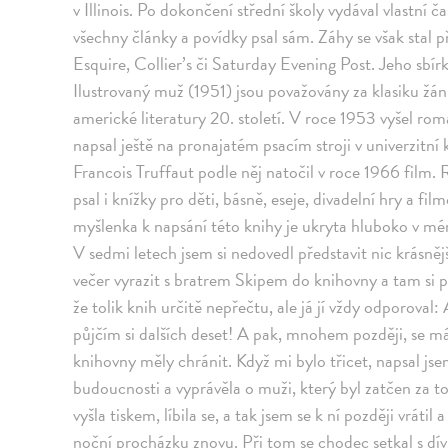
v Illinois. Po dokončení střední školy vydával vlastní 
všechny články a povídky psal sám. Záhy se však stal 
Esquire, Collier’s či Saturday Evening Post. Jeho sbí
Ilustrovaný muž (1951) jsou považovány za klasiku žánr
americké literatury 20. století. V roce 1953 vyšel r
napsal ještě na pronajatém psacím stroji v univerzitní
Francois Truffaut podle něj natočil v roce 1966 fil
psal i knížky pro děti, básně, eseje, divadelní hry a f
myšlenka k napsání této knihy je ukryta hluboko v mé
V sedmi letech jsem si nedovedl představit nic krásněj
večer vyrazit s bratrem Skipem do knihovny a tam si pů
že tolik knih určitě nepřečtu, ale já jí vždy odporoval:
půjčím si dalších deset! A pak, mnohem později, se má
knihovny měly chránit. Když mi bylo třicet, napsal j
budoucnosti a vyprávěla o muži, který byl zatčen za to
vyšla tiskem, líbila se, a tak jsem se k ní později vráti
noční procházku znovu. Při tom se chodec setkal s dí