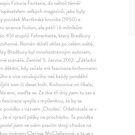
časopis Futuria Fantasia, do něhož téměř
přispěvatelem velkých magazínů, jako byly
rky povídek Marťanská kronika (1950) a
u sicence fiction, ale patří i k milníkům
omán 451 stupňů Fahrenheita, který Bradbury
 knihovně. Román sklidil ohlas po celém světě,
m. Ray Bradbury byl mnohostranným autorem,
ilmové scénáře. Zemřel 5. června 2012. „Základní
m dětství, kdy začala má fascinace knihovnami.
šího a více vzrušujícího než každý pondělní
jčit osm či deset knih. Knihovnice mi říkala,
 Ale ano, vsaďte se. Za dva tři dny jsem tu zas a
 fascinace spojila s myšlenkou, že by se
sem povídku s názvem ,Chodec‘. Odehrávala se v
, že si vyrazil pěšky na procházku. Ta povídka
l a poslal jsem ve svém psacím stroji chodce na
vkou jménem Clarissa McClellanová, a ta se s