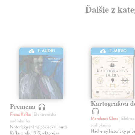
Ďalšie z kat
E-AUDIO
E-AUDIO
Kartografova d
Premena
Franz Kafka
| Elektronická
Marchant Clare
| Elektr
audiokniha
audiokniha
Notoricky známa poviedka Franza
Nádherný historický príb
Kafku z roku 1915, v ktorej sa