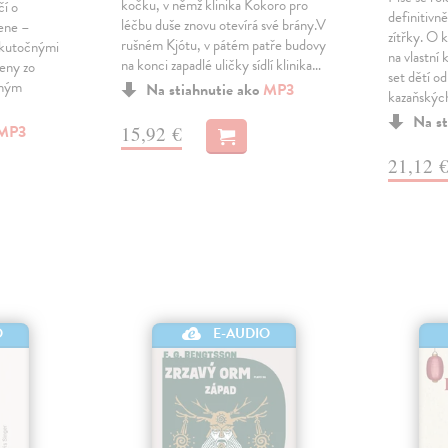
kočku, v němž klinika Kokoro pro
čí o
definitivně 
léčbu duše znovu otevírá své brány.V
žene –
zítřky. O k
rušném Kjótu, v pátém patře budovy
 skutočnými
na vlastní
na konci zapadlé uličky sídlí klinika…
ženy zo
set dětí od
eným
Na stiahnutie ako
MP3
kazaňskýc
Na st
MP3
15,92 €
21,12 
O
E-AUDIO