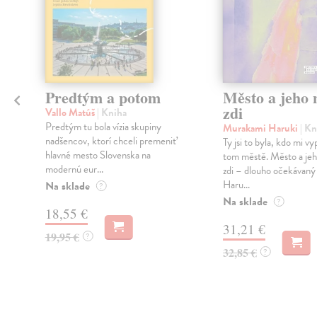
Predtým a potom
Město a jeho n
zdi
Vallo Matúš
| Kniha
Predtým tu bola vízia skupiny
Murakami Haruki
| Kn
nadšencov, ktorí chceli premeniť
Ty jsi to byla, kdo mi vy
hlavné mesto Slovenska na
tom městě. Město a jeh
modernú eur...
zdi – dlouho očekávan
Haru...
Na sklade
?
Na sklade
?
18,55 €
31,21 €
19,95 €
?
32,85 €
?