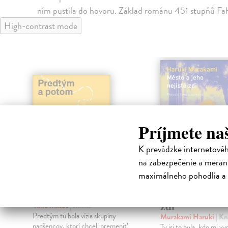
ním pustila do hovoru. Základ románu 451 stupňů Fah
High-contrast mode
Príjmete na
K prevádzke internetové
na zabezpečenie a merani
maximálneho pohodlia a 
Predtým a potom
Město a jeho n
zdi
Vallo Matúš
| Kniha
Predtým tu bola vízia skupiny
Murakami Haruki
| Kn
nadšencov, ktorí chceli premeniť
Ty jsi to byla, kdo mi vy