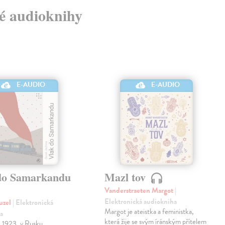
vé audioknihy
E-AUDIO
E-AUDIO
do Samarkandu
Mazl tov
Vanderstraeten Margot
|
Elektronická audiokniha
uzel
| Elektronická
Margot je ateistka a feministka,
a
která žije se svým íránským přítelem
k 1923, v Rusku