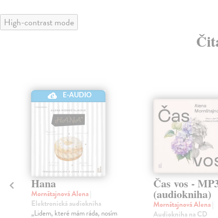
High-contrast mode
Čit
E-AUDIO
Hana
Čas vos - MP
(audiokniha)
Mornštajnová Alena
|
Elektronická audiokniha
Mornštajnová Alena
|
„Lidem, které mám ráda, nosím
Audiokniha na CD