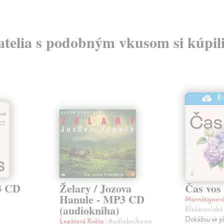
atelia s podobným vkusom si kúpili
E
3 CD
Želary / Jozova
Čas vos
Hanule - MP3 CD
Mornštajnov
(audiokniha)
Elektronická
Dokážou se př
Legátová Květa
| Audiokniha na