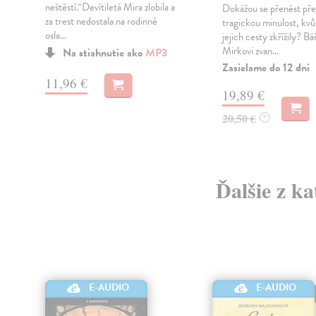
neštěstí.“Devítiletá Mira zlobila a
é
Dokážou se přenést pře
za trest nedostala na rodinné
tragickou minulost, kvůl
osla...
jejich cesty zkřížily? Bář
Mirkovi zvan...
Na stiahnutie ako
MP3
Zasielame do 12 dní
11,96 €
19,89 €
20,50 €
?
Ďalšie z ka
E-AUDIO
E-AUDIO