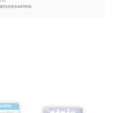
EAN
8594169481906
-AUDIO