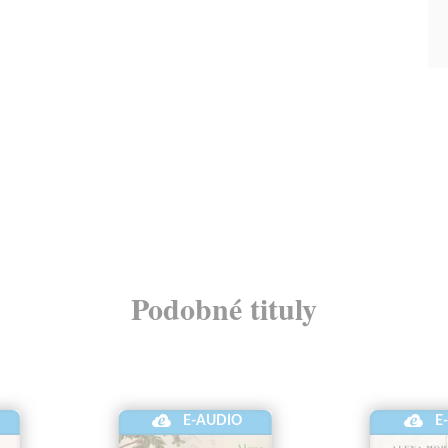
Podobné tituly
E-AUDIO
E