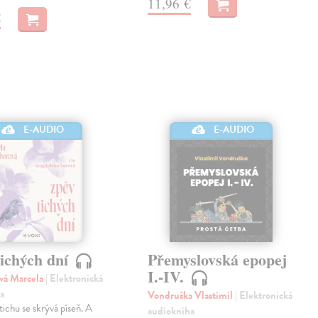
11,96 €
€
E-AUDIO
E-AUDIO
tichých dní
Přemyslovská epopej
I.-IV.
vá Marcela
| Elektronická
a
Vondruška Vlastimil
| Elektronická
ichu se skrývá píseň. A
audiokniha