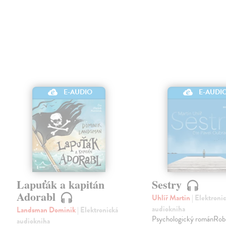
E-AUDIO
E-AUDI
Lapuťák a kapitán
Sestry
Adorabl
Uhlíř Martin
| Elektroni
audiokniha
Landsman Dominik
| Elektronická
Psychologický románRober
audiokniha