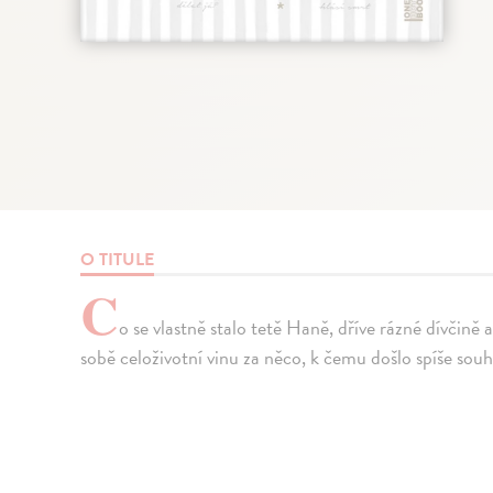
O TITULE
C
o se vlastně stalo tetě Haně, dříve rázné dívčině 
sobě celoživotní vinu za něco, k čemu došlo spíše sou