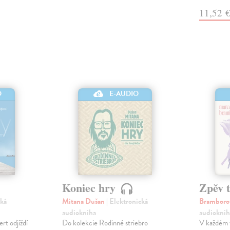
11,52 
O
E-AUDIO
Koniec hry
Zpěv 
cká
Mitana Dušan
| Elektronická
Bramboro
audiokniha
audioknih
t odjíždí
Do kolekcie Rodinné striebro
V každém t