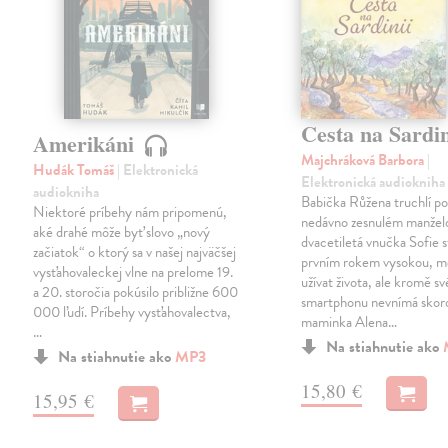
Cesta na Sardi
Amerikáni
Majchráková Barbora
|
Hudák Tomáš
| Elektronická
Elektronická audiokniha
audiokniha
Babička Růžena truchlí p
Niektoré príbehy nám pripomenú,
nedávno zesnulém manželo
aké drahé môže byť slovo „nový
dvacetiletá vnučka Sofie 
začiatok“ o ktorý sa v našej najväčšej
prvním rokem vysokou, mě
vysťahovaleckej vlne na prelome 19.
užívat života, ale kromě s
a 20. storočia pokúsilo približne 600
smartphonu nevnímá skoro
000 ľudí. Príbehy vysťahovalectva,
maminka Alena…
…
Na stiahnutie ako
Na stiahnutie ako
MP3
15,80 €
15,95 €