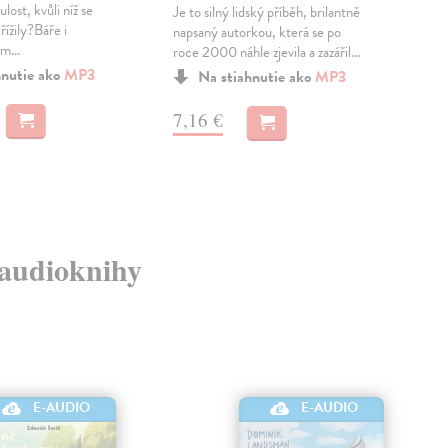
lost, kvůli níž se
Ale
Je to silný lidský příběh, brilantně
řížily?Báře i
všem
napsaný autorkou, která se po
m...
běh
roce 2000 náhle zjevila a zazářil...
hnutie ako
MP3
Na stiahnutie ako
MP3
15
7,16 €
é audioknihy
E-AUDIO
E-AUDIO