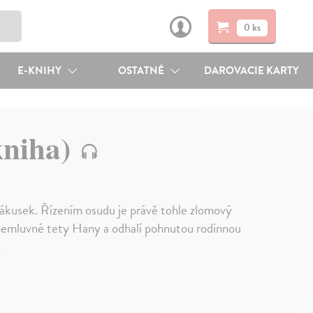
0 ks
E-KNIHY
OSTATNÉ
DAROVACIE KARTY
kniha)
 zákusek. Řízením osudu je právě tohle zlomový
 nemluvné tety Hany a odhalí pohnutou rodinnou