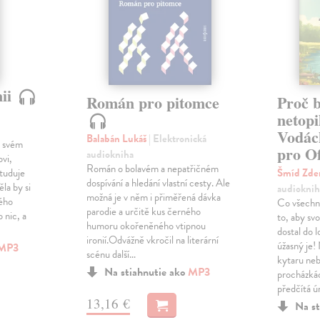
nii
Román pro pitomce
Proč 
netopi
Vodác
Balabán Lukáš
| Elektronická
o svém
pro Of
audiokniha
vi,
Román o bolavém a nepatřičném
studuje
Šmíd Zd
dospívání a hledání vlastní cesty. Ale
la by si
audioknih
možná je v něm i přiměřená dávka
vého
Co všechn
parodie a určitě kus černého
 nic, a
to, aby sv
humoru okořeněného vtipnou
dostal do l
ironií.Odvážně vkročil na literární
úžasný je!
MP3
scénu další…
kytaru neb
Na stiahnutie ako
MP3
procházká
předčítá 
13,16 €
Na st