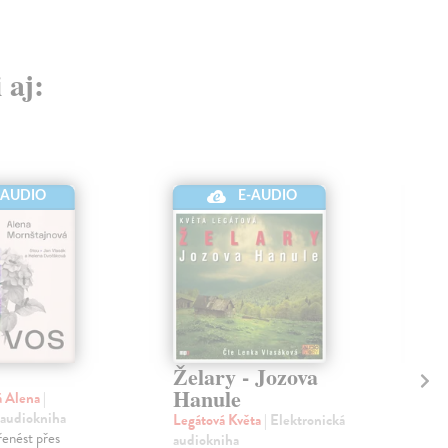
 aj:
-AUDIO
E-AUDIO
Želary - Jozova
Le
Hanule
á Alena
|
Mor
 audiokniha
Ele
Legátová Květa
| Elektronická
enést přes
Dět
audiokniha