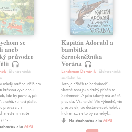
bychom se
Kapitán Adorabl a
li aneb
bambitka
ký průvodce
černokněžníka
élii
Vorána
eněk
| Elektronická
Landsman Dominik
| Elektronická
a
audiokniha
o mladý muž neudělá pro
Toto je příběh ze Sedmimoří…
ou krásnou vyvolenou
vlastně teda jako druhý příběh ze
odi, kde by poznala, jak
Sedmimoří. A jako takový má určitá
 Na schůzku nosí pádlo,
pravidla: Všeho víc! Víc výbuchů, víc
o provaz a při
přestřelek, víc dostaveníček holek s
ch městem hlasitě
klukama… ale to by asi nebyl…
úryvky…
Na stiahnutie ako
MP3
iahnutie ako
MP3