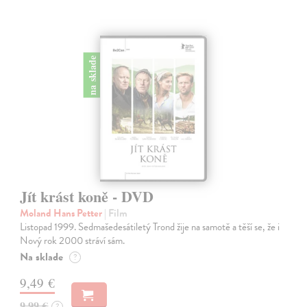
na sklade
Jít krást koně - DVD
Moland Hans Petter
| Film
Listopad 1999. Sedmašedesátiletý Trond žije na samotě a těší se, že i
Nový rok 2000 stráví sám.
Na sklade
?
9,49 €
9,99 €
?