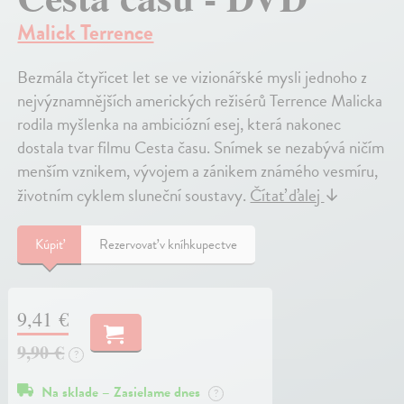
Malick Terrence
Bezmála čtyřicet let se ve vizionářské mysli jednoho z
nejvýznamnějších amerických režisérů Terrence Malicka
rodila myšlenka na ambiciózní esej, která nakonec
dostala tvar filmu Cesta času. Snímek se nezabývá ničím
menším vznikem, vývojem a zánikem známého vesmíru,
životním cyklem sluneční soustavy.
Čítať ďalej
↓
Kúpiť
Rezervovať v kníhkupectve
9,41 €
9,90 €
?
Na sklade – Zasielame dnes
?