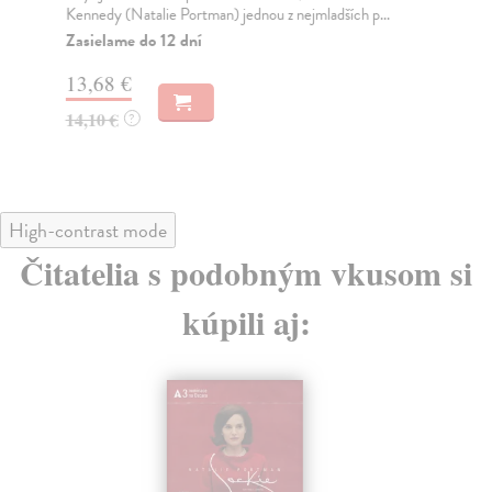
Kennedy (Natalie Portman) jednou z nejmladších p...
Nej
Zasielame do 12 dní
Na
13,68 €
9,
14,10 €
9,
?
High-contrast mode
Čitatelia s podobným vkusom si
kúpili aj: