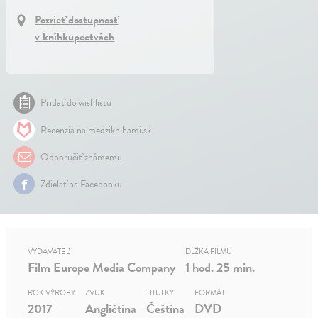
Pozrieť dostupnosť
v kníhkupectvách
Pridať do wishlistu
Recenzia na medziknihami.sk
Odporučiť známemu
Zdielať na Facebooku
VYDAVATEĽ
DĹŽKA FILMU
Film Europe Media Company
1 hod. 25 min.
ROK VÝROBY
ZVUK
TITULKY
FORMÁT
2017
Angličtina
Čeština
DVD