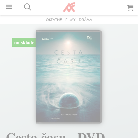
OSTATNÉ
-
FILMY
-
DRÁMA
na sklade
Cesta času - DVD