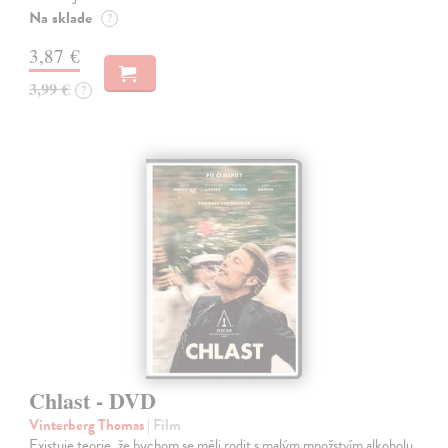
Na sklade
?
3,87 €
3,99 €
?
Chlast - DVD
Vinterberg Thomas
| Film
Existuje teorie, že bychom se měli rodit s malým množstvím alkoholu