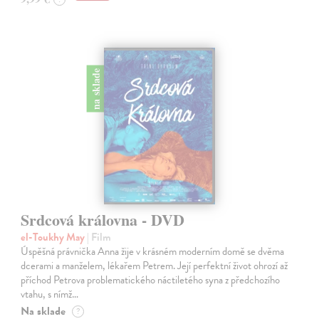
na sklade
Srdcová královna - DVD
el-Toukhy May
| Film
Úspěšná právnička Anna žije v krásném moderním domě se dvěma
dcerami a manželem, lékařem Petrem. Její perfektní život ohrozí až
příchod Petrova problematického náctiletého syna z předchozího
vtahu, s nímž…
Na sklade
?