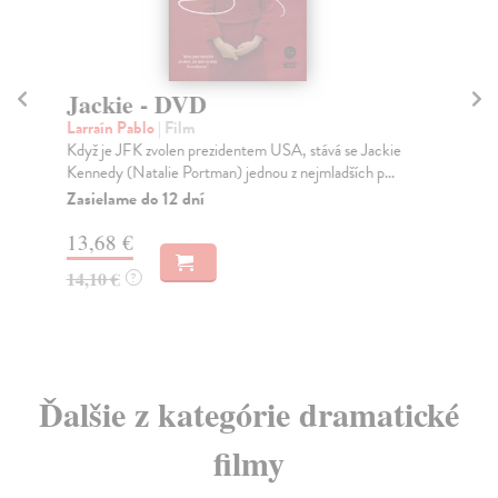
Jackie - DVD
P
Larraín Pablo
| Film
Pe
Když je JFK zvolen prezidentem USA, stává se Jackie
Lás
Kennedy (Natalie Portman) jednou z nejmladších p...
mís
Zasielame do 12 dní
Na
13,68 €
3,
14,10 €
3,
?
Ďalšie z kategórie dramatické
filmy