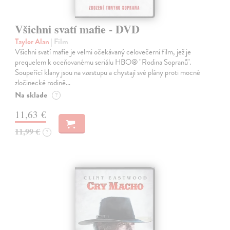
Všichni svatí mafie - DVD
Taylor Alan
| Film
Všichni svatí mafie je velmi očekávaný celovečerní film, jež je
prequelem k oceňovanému seriálu HBO® "Rodina Sopranů".
Soupeřící klany jsou na vzestupu a chystají své plány proti mocné
zločinecké rodině…
Na sklade
?
11,63 €
11,99 €
?