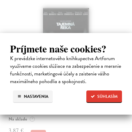
Príjmete naše cookies?
K prevádzke internetového kníhkupectva Artforum
využívame cookies slúžiace na zabezpečenie a meranie
funkčnosti, marketingové účely a zaistenie vášho
Tajemná řeka - DVD
maximálneho pohodlia a spokojnosti.
Eastwood Clint
| Film
Film natočený podle stejnojmenného románu Dennise Lehaha
NASTAVENIA
SÚHLASÍM
rozkrývá příběh tří přátel. Jako děti vyrůstali Jimmy Markum (Sean
Penn), Dave Boyle (Tim Robbins) a Sean Devine (Kevin Bacon)
společně v irské…
Na sklade
?
3,87 €