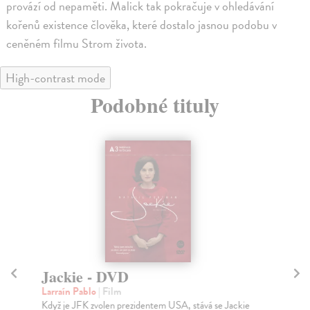
provází od nepaměti. Malick tak pokračuje v ohledávání
kořenů existence člověka, které dostalo jasnou podobu v
ceněném filmu Strom života.
High-contrast mode
Podobné tituly
Jackie - DVD
N
Larraín Pablo
| Film
Ra
Když je JFK zvolen prezidentem USA, stává se Jackie
Joe