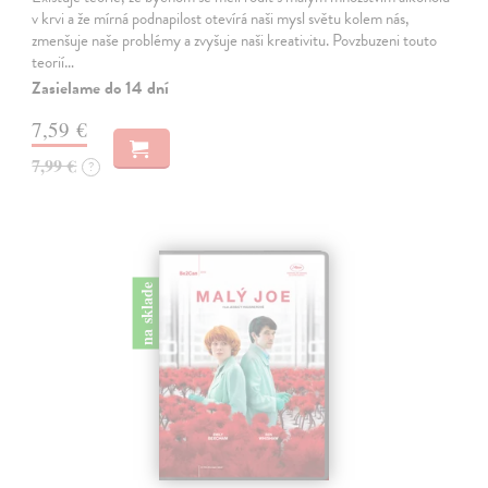
v krvi a že mírná podnapilost otevírá naši mysl světu kolem nás,
zmenšuje naše problémy a zvyšuje naši kreativitu. Povzbuzeni touto
teorií…
Zasielame do 14 dní
7,59 €
7,99 €
?
na sklade