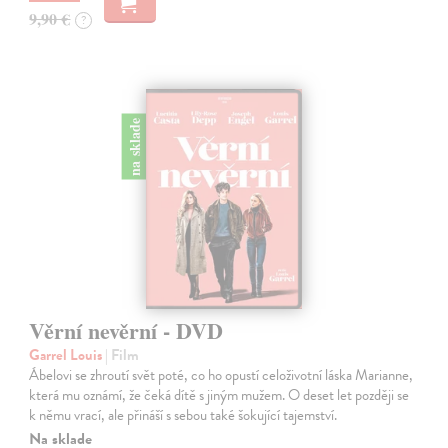
9,90 €
?
na sklade
Věrní nevěrní - DVD
Garrel Louis
| Film
Ábelovi se zhroutí svět poté, co ho opustí celoživotní láska Marianne,
která mu oznámí, že čeká dítě s jiným mužem. O deset let později se
k němu vrací, ale přináší s sebou také šokující tajemství.
Na sklade