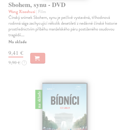
Sbohem, synu - DVD
Wang Xiaoshuai
| Film
Čínský snímek Sbohem, synu je pečlivě vystavěná, tříhodinová
rodinná sága zachycující několik desetiletí z nedávné čínské historie
prostřednictvím příběhu manželského páru postiženého osudovou
tragédií.…
Na sklade
9,41 €
9,90 €
?
na sklade