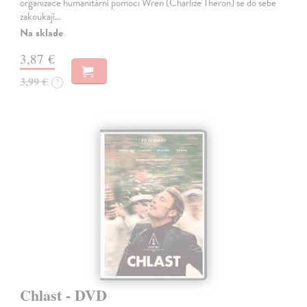
organizace humanitární pomoci Wren (Charlize Theron) se do sebe
zakoukají…
Na sklade
3,87 €
3,99 €
?
Chlast - DVD