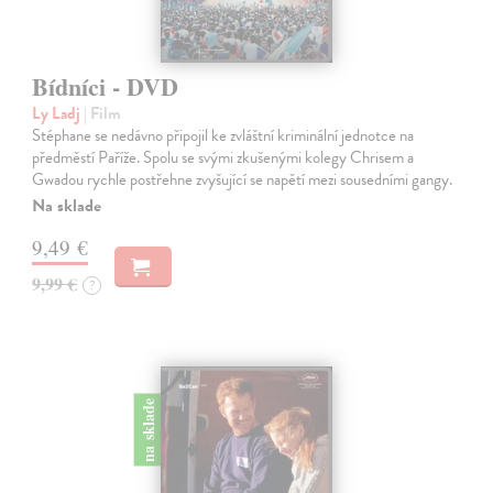
Bídníci - DVD
Ly Ladj
| Film
Stéphane se nedávno připojil ke zvláštní kriminální jednotce na
předměstí Paříže. Spolu se svými zkušenými kolegy Chrisem a
Gwadou rychle postřehne zvyšující se napětí mezi sousedními gangy.
Na sklade
9,49 €
9,99 €
?
na sklade