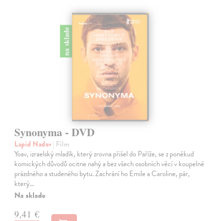
na sklade
Synonyma - DVD
Lapid Nadav
| Film
Yoav, izraelský mladík, který zrovna přišel do Paříže, se z poněkud
komických důvodů ocitne nahý a bez všech osobních věcí v koupelně
prázdného a studeného bytu. Zachrání ho Emile a Caroline, pár,
který…
Na sklade
9,41 €