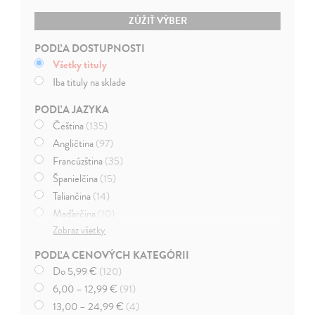
ZÚŽIŤ VÝBER
PODĽA DOSTUPNOSTI
Všetky tituly
Iba tituly na sklade
PODĽA JAZYKA
Čeština
(135)
Angličtina
(97)
Francúzština
(35)
Španielčina
(15)
Taliančina
(14)
Maďarčina
(10)
Zobraz všetky
Nemčina
(8)
Ruština
(7)
PODĽA CENOVÝCH KATEGÓRII
Čínština
(5)
Do 5,99 €
(120)
Dánčina
(5)
6,00 – 12,99 €
(91)
Japončina
(5)
13,00 – 24,99 €
(4)