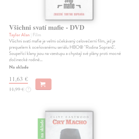
Všichni svatí mafie - DVD
Taylor Alan
| Film
Všichni svatí mafie je velmi očekávaný celovečerní film, jež je
prequelem k oceňovanému seriálu HBO® "Rodina Sopranů".
Soupeřící klany jsou na vzestupu a chystají své plány proti mocné
zločinecké rodině…
Na sklade
11,63 €
11,99 €
?
na sklade