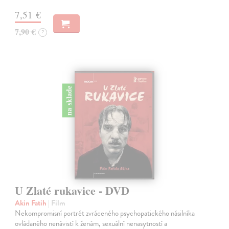
7,51 €
7,90 €
?
na sklade
U Zlaté rukavice - DVD
Akin Fatih
| Film
Nekompromisní portrét zvráceného psychopatického násilníka
ovládaného nenávistí k ženám, sexuální nenasytností a