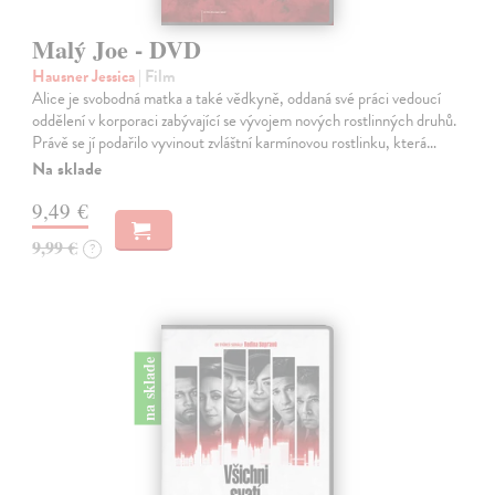
Malý Joe - DVD
Hausner Jessica
| Film
Alice je svobodná matka a také vědkyně, oddaná své práci vedoucí
oddělení v korporaci zabývající se vývojem nových rostlinných druhů.
Právě se jí podařilo vyvinout zvláštní karmínovou rostlinku, která…
Na sklade
9,49 €
9,99 €
?
na sklade