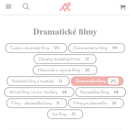
Dramatické filmy
České a slovenské filmy
Dokumentárne filmy
173
119
Záznamy divadelných hier
12
Historické a vojnové filmy
20
Hudobné filmy a muzikály
Dramatické filmy
13
215
Akčné filmy / krimi / thrillery
Komediálne filmy
68
68
Filmy - zberateľské boxy
Filmy pre zberateľov
11
30
Iné filmy
72