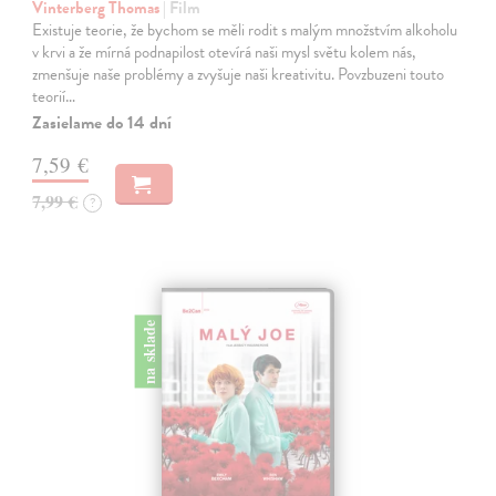
Vinterberg Thomas
| Film
Existuje teorie, že bychom se měli rodit s malým množstvím alkoholu
v krvi a že mírná podnapilost otevírá naši mysl světu kolem nás,
zmenšuje naše problémy a zvyšuje naši kreativitu. Povzbuzeni touto
teorií…
Zasielame do 14 dní
7,59 €
7,99 €
?
na sklade