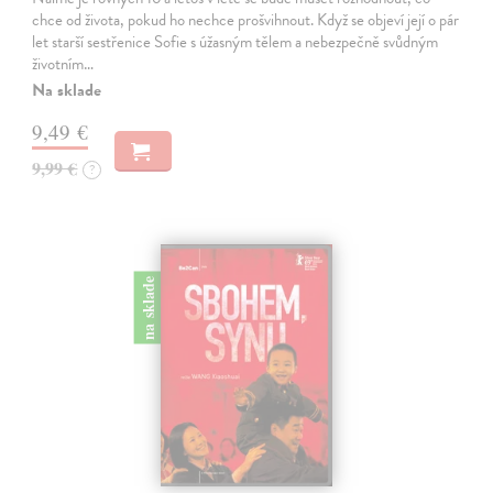
chce od života, pokud ho nechce prošvihnout. Když se objeví její o pár
let starší sestřenice Sofie s úžasným tělem a nebezpečně svůdným
životním…
Na sklade
9,49 €
9,99 €
?
na sklade