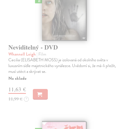
Neviditelný - DVD
Whannell Leigh
| Film
Cecilia (ELISABETH MOSS) je izolovaná od okolního světa v
luxusním sídle majetnického vynálezce. Uvědomí si, že má-li přežít,
musí utéct a skrývat se.
Na sklade
11,63 €
11,99 €
?