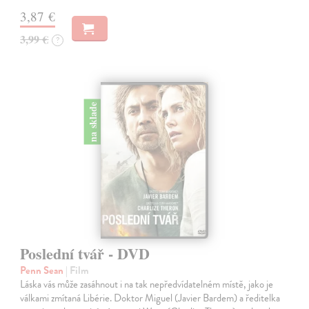
3,87 €
3,99 €
?
na sklade
Poslední tvář - DVD
Penn Sean
| Film
Láska vás může zasáhnout i na tak nepředvídatelném místě, jako je
válkami zmítaná Libérie. Doktor Miguel (Javier Bardem) a ředitelka