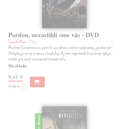
Pardon, nezastihli sme vás - DVD
Loach Ken
| Film
Rodina Turnerovcov patrí k sociálnej vrstve nazývanej „prekariát“.
Pohybujú sa na hranici chudoby. Aj ten najmenší finančný výkyv
môže pre nich znamenať katastrofu.
Na sklade
9,41 €
9,90 €
?
na sklade