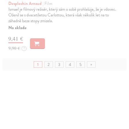
Desplechin Arnaud
| Film
Ismael je filmový režisér, který sám o sobě prohlašuje, že je vdovec.
Oženil se s dvacetiletou Carlottou, která však několik let na to
záhadně beze stopy zmizela.
Na sklade
9,41 €
9,90 €
?
»
1
2
3
4
5