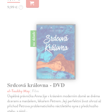
9,99 €
?
na sklade
Srdcová královna - DVD
el-Toukhy May
| Film
Úspěšná právnička Anna žije v krásném moderním domě se dvěma
dcerami a manželem, lékařem Petrem. Její perfektní život ohrozí až
příchod Petrova problematického náctiletého syna z předchozího
vtahu, s nímž…