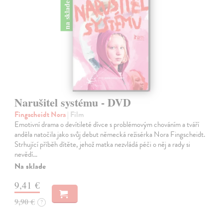
na sklade
Narušitel systému - DVD
Fingscheidt Nora
| Film
Emotivní drama o devítileté dívce s problémovým chováním a tváří
anděla natočila jako svůj debut německá režisérka Nora Fingscheidt.
Strhující příběh dítěte, jehož matka nezvládá péči o něj a rady si
nevědí…
Na sklade
9,41 €
9,90 €
?