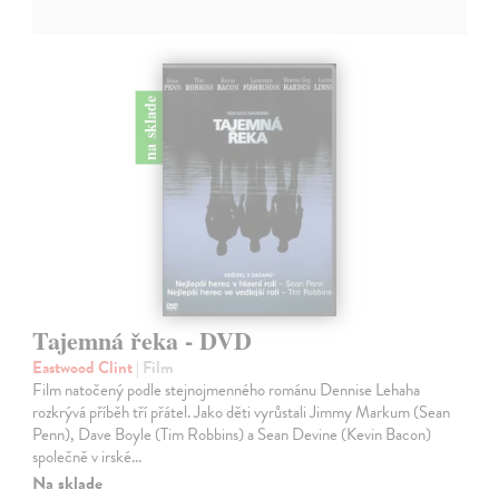
Poľština
(5)
Slovenčina
(5)
Švédština
(4)
Nórčina
(2)
na sklade
Arabčina
(1)
Islandčina
(1)
Tajemná řeka - DVD
Eastwood Clint
| Film
Film natočený podle stejnojmenného románu Dennise Lehaha
rozkrývá příběh tří přátel. Jako děti vyrůstali Jimmy Markum (Sean
Penn), Dave Boyle (Tim Robbins) a Sean Devine (Kevin Bacon)
společně v irské…
Na sklade