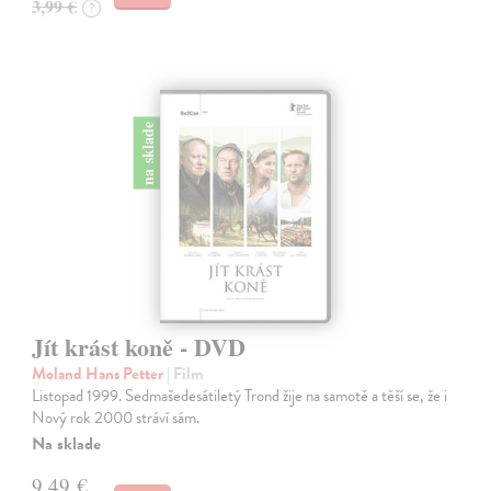
3,99 €
?
na sklade
Jít krást koně - DVD
Moland Hans Petter
| Film
Listopad 1999. Sedmašedesátiletý Trond žije na samotě a těší se, že i
Nový rok 2000 stráví sám.
Na sklade
9,49 €