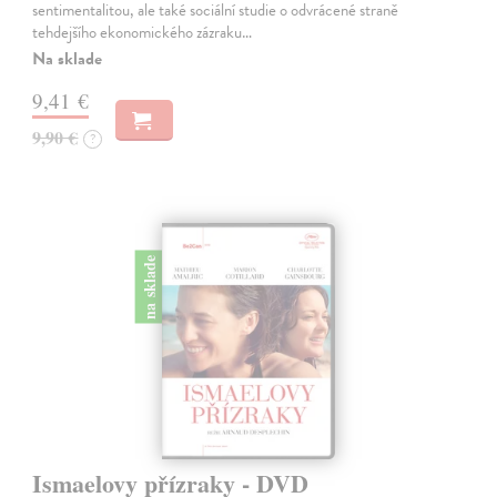
sentimentalitou, ale také sociální studie o odvrácené straně
tehdejšího ekonomického zázraku…
Na sklade
9,41 €
9,90 €
?
na sklade
Ismaelovy přízraky - DVD