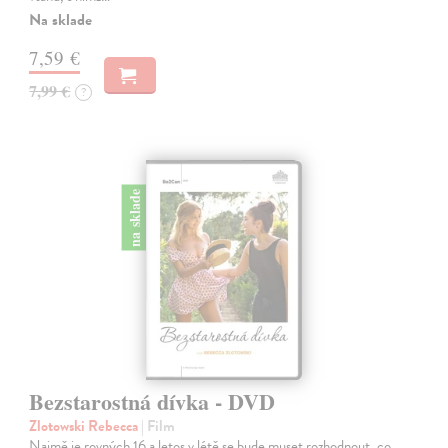
Na sklade
7,59 €
7,99 €
?
na sklade
Bezstarostná dívka - DVD
Zlotowski Rebecca
| Film
Naimě je rovných 16 a letos v létě se bude muset rozhodnout, co