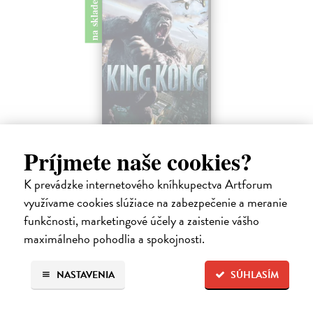
na sklade
King Kong - DVD
Príjmete naše cookies?
Jackson Peter
| Film
Držitel Ceny Akademie® režisér* Peter Jackson (Trilogie Pán
K prevádzke internetového kníhkupectva Artforum
prstenů) vám přináší nový velkolepý film o King Kongovi. Naomi
využívame cookies slúžiace na zabezpečenie a meranie
Watts, Adrien Brody a Jack Black se představují jako hvězdy
funkčnosti, marketingové účely a zaistenie vášho
atraktivní podívané…
maximálneho pohodlia a spokojnosti.
Na sklade
3,87 €
NASTAVENIA
SÚHLASÍM
3,99 €
?