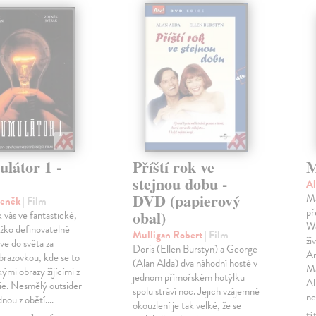
látor 1 -
Příští rok ve
M
stejnou dobu -
A
DVD (papierový
Ma
deněk
| Film
př
obal)
 vás ve fantastické,
Wo
ěžko definovatelné
Mulligan Robert
| Film
ži
ve do světa za
Doris (Ellen Burstyn) a George
An
obrazovkou, kde se to
(Alan Alda) dva náhodní hosté v
Ma
kými obrazy žijícími z
jednom přímořském hotýlku
Al
gie. Nesmělý outsider
spolu stráví noc. Jejich vzájemné
ne
dnou z obětí.…
okouzlení je tak velké, že se
t