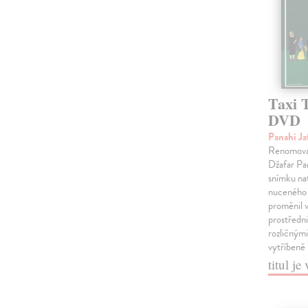
Taxi 
DVD
Panahi Ja
Renomovan
Džafar Pa
snímku na
nuceného 
proměnil v
prostředn
rozličnými
vytříbeně
titul j