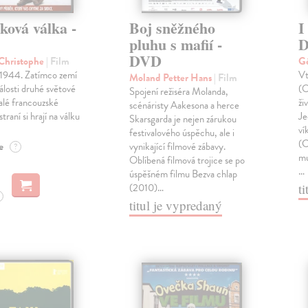
ková válka -
Boj sněžného
I
pluhu s mafií -
DVD
 Christophe
| Film
G
 1944. Zatímco zemí
Vt
Moland Petter Hans
| Film
dálosti druhé světové
(O
Spojení režiséra Molanda,
alé francouzské
ži
scénáristy Aakesona a herce
straní si hrají na válku
Je
Skarsgarda je nejen zárukou
ví
festivalového úspěchu, ale i
(C
e
vynikající filmové zábavy.
?
mu
Oblíbená filmová trojice se po
…
úspěšném filmu Bezva chlap
t
(2010)…
titul je vypredaný