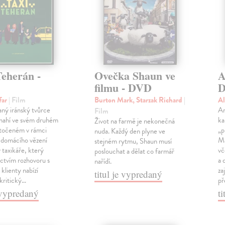
Teherán -
Ovečka Shaun ve
A
filmu - DVD
far
| Film
Burton Mark, Starzak Richard
|
A
ý iránský tvůrce
An
Film
nahí ve svém druhém
ka
Život na farmě je nekonečná
točeném v rámci
„p
nuda. Každý den plyne ve
domácího vězení
Ma
stejném rytmu, Shaun musí
 taxikáře, který
vč
poslouchat a dělat co farmář
ictvím rozhovoru s
a 
nařídí.
 klienty nabízí
za
titul je vypredaný
 kritický…
př
e vypredaný
t