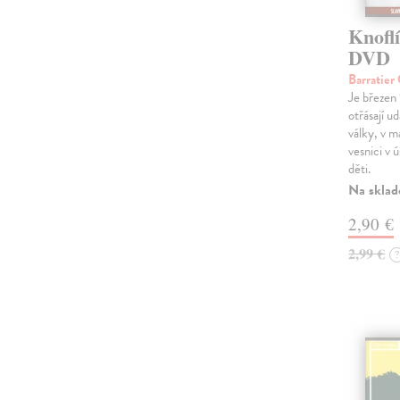
Knoflí
DVD
Barratier
Je březen
otřásají u
války, v m
vesnici v ú
děti.
Na sklad
2,90 €
2,99 €
?