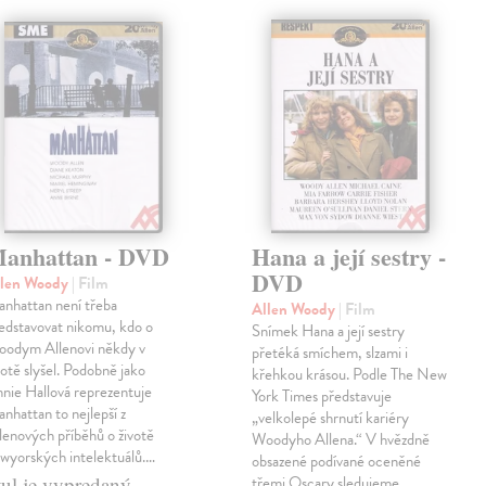
anhattan - DVD
Hana a její sestry -
DVD
llen Woody
| Film
nhattan není třeba
Allen Woody
| Film
edstavovat nikomu, kdo o
Snímek Hana a její sestry
odym Allenovi někdy v
přetéká smíchem, slzami i
votě slyšel. Podobně jako
křehkou krásou. Podle The New
nie Hallová reprezentuje
York Times představuje
nhattan to nejlepší z
„velkolepé shrnutí kariéry
lenových příběhů o životě
Woodyho Allena.“ V hvězdně
wyorských intelektuálů.…
obsazené podívané oceněné
itul je vypredaný
třemi Oscary sledujeme…