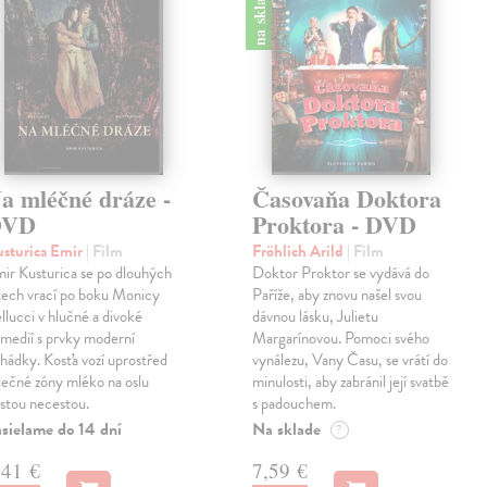
na sklade
a mléčné dráze -
Časovaňa Doktora
DVD
Proktora - DVD
sturica Emir
| Film
Fröhlich Arild
| Film
ir Kusturica se po dlouhých
Doktor Proktor se vydává do
tech vrací po boku Monicy
Paříže, aby znovu našel svou
llucci v hlučné a divoké
dávnou lásku, Julietu
medií s prvky moderní
Margarínovou. Pomoci svého
hádky. Kosťa vozí uprostřed
vynálezu, Vany Času, se vrátí do
lečné zóny mléko na oslu
minulosti, aby zabránil její svatbě
stou necestou.
s padouchem.
sielame do 14 dní
Na sklade
?
,41 €
7,59 €