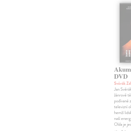
Akumu
DVD
Svěrák Z
Jan Svěrák
žánrově t
podívané z
televizní 
hemží lids
naší ener
Olda je je