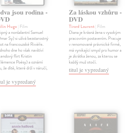
 dva jsou rodina -
Za láskou vzhůru -
DVD
DVD
élin Hugo
| Film
Tirard Laurent
| Film
ipný a nonšalantní Samuel
Diana je krásná žena s vysokým
mar Sy) si užívá bezstarostný
pracovním postavením. Pracuje
vot na francouzské Riviéře.
v renomované právnické firmě,
dnoho dne ho však navštíví
má vynikající smysl pro humor a
kendový flirt Kristin
je zkrátka ženou, za kterou se
lémence Poésy) a oznámí
každý muž otočí.
, že dítě, které drží v náručí,
titul je vypredaný
itul je vypredaný