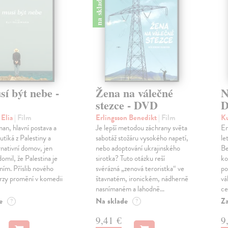
na sklade
sí být nebe -
Žena na válečné
N
stezce - DVD
 Elia
| Film
Erlingsson Benedikt
| Film
Ku
man, hlavní postava a
Je lepší metodou záchrany světa
Em
utíká z Palestiny a
sabotáž stožáru vysokého napetí,
le
rnativní domov, jen
nebo adoptování ukrajinského
Be
domil, že Palestina je
sirotka? Tuto otázku reší
ko
ním. Příslib nového
svérázná „zenová teroristka“ ve
po
brzy promění v komedii
štavnatém, ironickém, nádherně
vá
nasnímaném a lahodně…
ce
e
Na sklade
Za
?
?
9,41 €
9