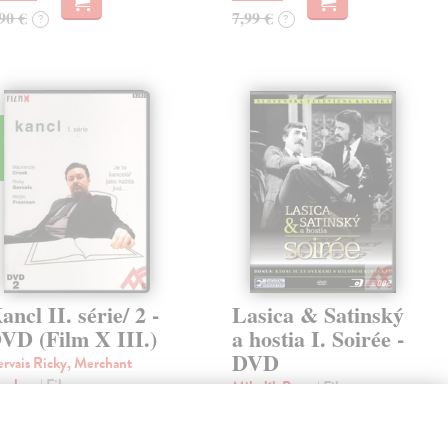
90 €
7,99 €
?
?
de
ancl II. série/ 2 -
Lasica & Satinský
VD (Film X III.)
a hostia I. Soirée -
DVD
rvais Ricky, Merchant
tephen
| Film
Mikulík Peter
| Film
make populárneho britského
Prípad Lasicu a Satinského je
nclu (2001). Fiktívny
parádny dôkaz, že na Slovensku
kument o veľkoobchode s
nám od nepamäti nepriateľ