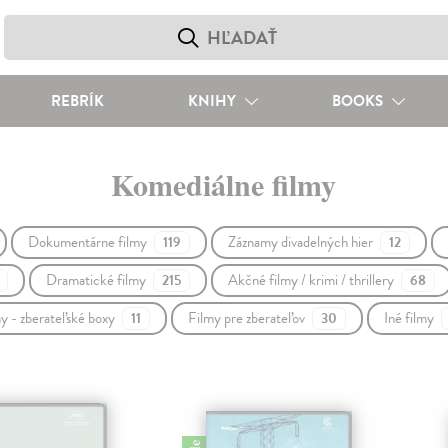
REBRÍK
KNIHY
BOOKS
Komediálne filmy
Dokumentárne filmy
Záznamy divadelných hier
119
12
Dramatické filmy
Akčné filmy / krimi / thrillery
215
68
y - zberateľské boxy
Filmy pre zberateľov
Iné filmy
11
30