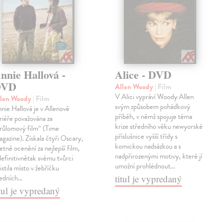
nnie Hallová -
Alice - DVD
DVD
Allen Woody
| Film
V Alici vypráví Woody Allen
llen Woody
| Film
svým způsobem pohádkový
nie Hallová je v Allenově
příběh, v němž spojuje téma
riéře považována za
krize středního věku newyorské
růlomový film“ (Time
příslušnice vyšší třídy s
gazine). Získala čtyři Oscary,
komickou nadsázkou a s
etně ocenění za nejlepší film,
nadpřirozenými motivy, které jí
definitivnětak svému tvůrci
umožní prohlédnout…
jistila místo v žebříčku
titul je vypredaný
edních…
itul je vypredaný