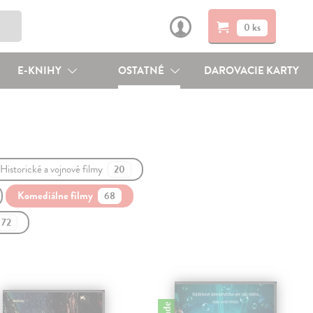
0 ks
E-KNIHY
OSTATNÉ
DAROVACIE KARTY
Historické a vojnové filmy
20
Komediálne filmy
68
72