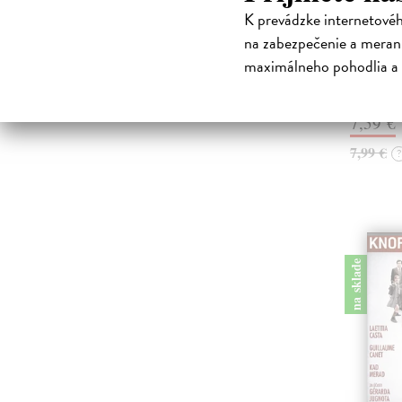
lehkého š
K prevádzke internetové
nostalgic
na zabezpečenie a merani
co bylo...
maximálneho pohodlia a 
zdánlivě 
Na sklad
7,59 €
7,99 €
?
na sklade