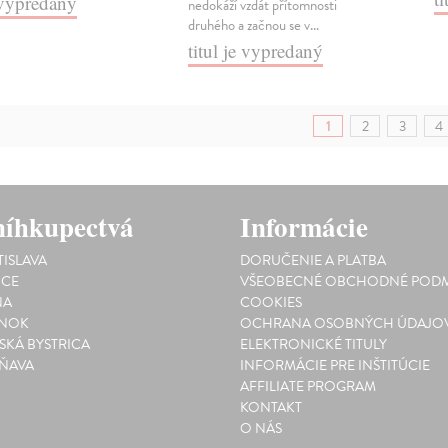
e vypredaný
nedokáží vzdát přítomnosti
druhého a začnou se v…
titul je vypredaný
1
2
3
4
íhkupectvá
Informácie
TISLAVA
DORUČENIE A PLATBA
ICE
VŠEOBECNÉ OBCHODNÉ PODM
NA
COOKIES
INOK
OCHRANA OSOBNÝCH ÚDAJO
SKÁ BYSTRICA
ELEKTRONICKÉ TITULY
ŇAVA
INFORMÁCIE PRE INŠTITÚCIE
AFFILIATE PROGRAM
KONTAKT
O NÁS