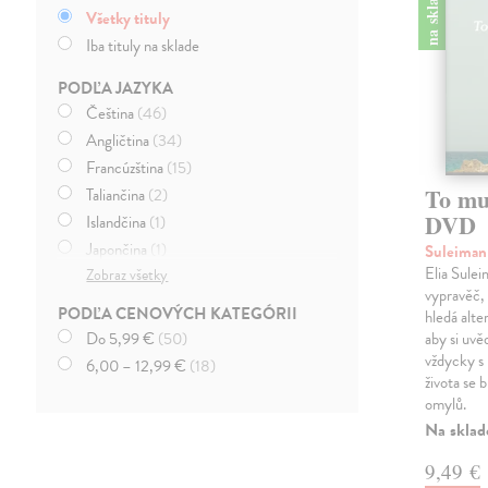
na sklade
Všetky tituly
Iba tituly na sklade
PODĽA JAZYKA
Čeština
(46)
Angličtina
(34)
Francúzština
(15)
To mu
Taliančina
(2)
DVD
Islandčina
(1)
Japončina
(1)
Suleiman
Elia Sulei
Zobraz všetky
Nórčina
(1)
vypravěč, 
Ruština
(1)
PODĽA CENOVÝCH KATEGÓRII
hledá alte
Slovenčina
(1)
Do 5,99 €
(50)
aby si uvě
Španielčina
(1)
vždycky s 
6,00 – 12,99 €
(18)
života se 
Švédština
(1)
omylů.
Na sklad
9,49 €