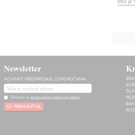
titul j
Newsletter
Kn
BRA
NOVINKY, PREDPREDAJE, ODPORÚČANIA
KOŠ
ŽILI
Súhlasím so
spracovaním osobných údajov
PEZ
BAN
PRIHLÁSIŤ SA
ROŽ