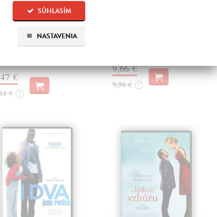
pierom z mestečka Scranton
nevie tak účinne ničiť talenty
SÚHLASÍM
americkej Pennsylvánii. Ľahko
ako my sami. Podstrčené polená
lamateľný, ignorantne
pod nohy komikov
NASTAVENIA
hostajný a pritom neškodný
nezlikvidovali, naopak.
f Michael…
Do 6 dní
a sklade
?
9,66 €
,47 €
9,96 €
?
61 €
?