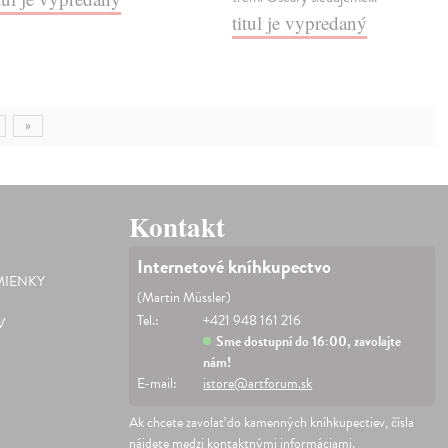
titul je vypredaný
»
Kontakt
Internetové kníhkupectvo
IENKY
(Martin Müssler)
Tel.:
+421 948 161 216
V
Sme dostupní do 16:00, zavolajte
nám!
E-mail:
istore@artforum.sk
Ak chcete zavolať do kamenných kníhkupectiev, čísla
nájdete medzi
kontaktnými informáciami
.