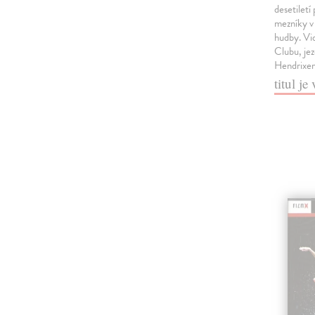
desetiletí
mezníky v
hudby. Vi
Clubu, jez
Hendrixe
titul j