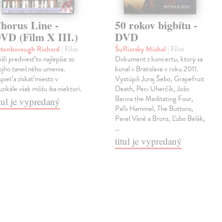
horus Line -
50 rokov bigbítu -
VD (Film X III.)
DVD
tenborough Richard
| Film
Šufliarsky Michal
| Film
išli predviesť to najlepšie zo
Dokument z koncertu, ktorý sa
ojho tanečného umenia.
konal v Bratislave v roku 2011.
pieť a získať miesto v
Vystúpili Juraj Šebo, Grapefruit
zikále však môžu iba niektorí.
Death, Peci Uherčík, Jožo
Barina the Meditating Four,
itul je vypredaný
Paľo Hammel, The Buttons,
Pavel Váně a Bronz, Ľubo Belák,
…
titul je vypredaný