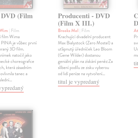
- DVD (Film
Producenti - DVD
C
)
(Film X III.)
D
 Wim
| Film
Brooks Mel
| Film
At
í film Wima
Krachující divadelní producent
Pr
PINA je vůbec první
Max Bialystock (Zero Mostel) a
sv
hraný 3D film.
uťápnutý úředníček Leo Bloom
Us
nímek natočil jako
(Gene Wilder) dostanou
mu
mecké choreografce
geniální plán na získání peněz:Za
t
ch, která zásadním
slíbení podílu ze zisku vyberou
vlivnila tanec a
od lidí peníze na vytvoření…
slední…
titul je vypredaný
e vypredaný