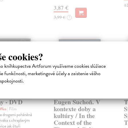
1
3,87 €
3,99 €
?
še cookies?
ho kníhkupectva Artforum využívame cookies slúžiace
e funkčnosti, marketingové účely a zaistenie vášho
spokojnosti.
y - DVD
Eugen Suchoň. V
T
kontexte doby a
S
 Wes
| Film
kultúry / In the
S
a drogami poháněná
pěváka s chraplavým
Context of the
T
více jak čtyři