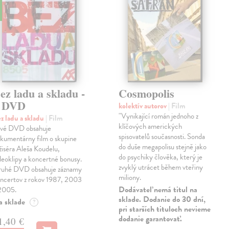
de
ez ladu a skladu -
Cosmopolis
 DVD
kolektív autorov
| Film
"Vynikající román jednoho z
z ladu a skladu
| Film
klíčových amerických
vé DVD obsahuje
spisovatelů současnosti. Sonda
kumentárny film o skupine
do duše megapolisu stejně jako
žiséra Aleša Koudelu,
do psychiky člověka, který je
deoklipy a koncertné bonusy.
zvyklý utrácet během vteřiny
uhé DVD obsahuje záznamy
miliony.
ncertov z rokov 1987, 2003
Dodávateľ nemá titul na
2005.
sklade. Dodanie do 30 dní,
a sklade
?
pri starších tituloch nevieme
dodanie garantovať.
1,40 €