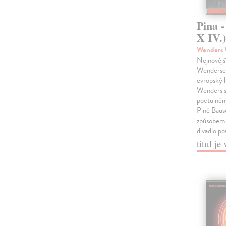
Pina 
X IV.
Wenders
Nejnovějš
Wenderse 
evropský 
Wenders s
poctu ně
Pině Baus
způsobem o
divadlo po
titul j