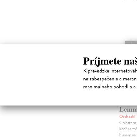
Príjmete na
K prevádzke internetové
na zabezpečenie a merani
maximálneho pohodlia a 
Lemm
Orshoski
Chlastem 
kariéra z
hlasem se 