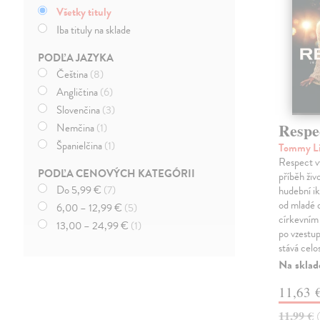
Všetky tituly
Iba tituly na sklade
PODĽA JAZYKA
Čeština
(8)
Angličtina
(6)
Slovenčina
(3)
Respe
Nemčina
(1)
Španielčina
(1)
Tommy Li
Respect v
PODĽA CENOVÝCH KATEGÓRII
příběh živ
Do 5,99 €
(7)
hudební i
od mladé d
6,00 – 12,99 €
(5)
církevním 
13,00 – 24,99 €
(1)
po vzestup
stává cel
Na sklad
11,63 
11,99 €