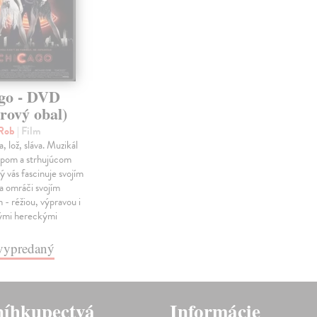
go - DVD
rový obal)
 Rob
| Film
a, lož, sláva. Muzikál
epom a strhujúcom
rý vás fascinuje svojím
a omráči svojím
 - réžiou, výpravou i
ými hereckými
e vypredaný
íhkupectvá
Informácie