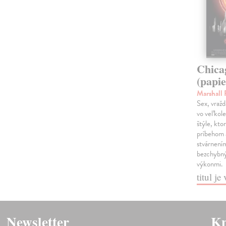
Chica
(papie
Marshall
Sex, vražd
vo veľkol
štýle, kto
príbehom 
stvárnením
bezchybn
výkonmi.
titul j
Newsletter
Kn