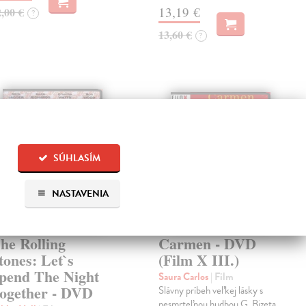
13,19 €
2,00 €
?
13,60 €
?
SÚHLASÍM
NASTAVENIA
he Rolling
Carmen - DVD
tones: Let`s
(Film X III.)
pend The Night
Saura Carlos
| Film
ogether - DVD
Slávny príbeh veľkej lásky s
nesmrteľnou hudbou G. Bizeta