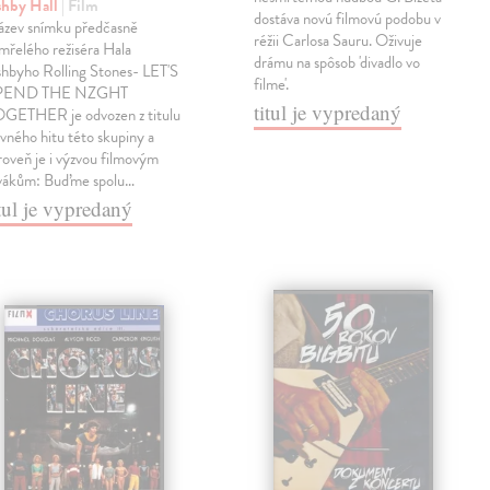
shby Hall
| Film
dostáva novú filmovú podobu v
zev snímku předčasně
réžii Carlosa Sauru. Oživuje
mřelého režiséra Hala
drámu na spôsob 'divadlo vo
hbyho Rolling Stones- LET'S
filme'.
PEND THE NZGHT
titul je vypredaný
GETHER je odvozen z titulu
avného hitu této skupiny a
roveň je i výzvou filmovým
vákům: Buďme spolu…
itul je vypredaný