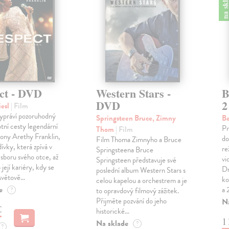
na skla
ct - DVD
Western Stars -
B
DVD
2
esl
| Film
ypráví pozoruhodný
Springsteen Bruce, Zimny
Be
otní cesty legendární
Pr
Thom
| Film
kony Arethy Franklin,
do
Film Thoma Zimnyho a Bruce
ívky, která zpívá v
re
Springsteena Bruce
sboru svého otce, až
vi
Springsteen představuje své
 její kariéry, kdy se
Dr
poslední album Western Stars s
osvětově…
ko
celou kapelou a orchestrem a je
e
a 
?
to opravdový filmový zážitek.
Přijměte pozvání do jeho
N
€
historické…
1
Na sklade
?
?