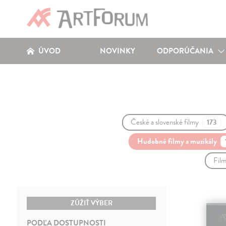
ÚVOD
NOVINKY
ODPORÚČANIA
České a slovenské filmy
173
Hudobné filmy a muzikály
Film
ZÚŽIŤ VÝBER
PODĽA DOSTUPNOSTI