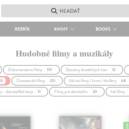
REBRÍK
KNIHY
BOOKS
Hudobné filmy a muzikály
Dokumentárne filmy
Záznamy divadelných hier
119
12
Dramatické filmy
Akčné filmy / krimi / thrillery
13
215
68
y - zberateľské boxy
Filmy pre zberateľov
Iné filmy
11
30