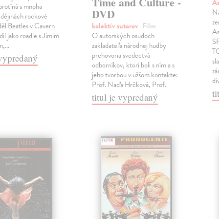
Time and Culture -
A
 protíná s mnoha
DVD
Ná
 dějinách rockové
ze
děl Beatles v Cavern
kolektív autorov
| Film
As
dil jako roadie s Jimim
O autorských osudoch
S
m,…
zakladateľa národnej hudby
TO
prehovoria svedectvá
e vypredaný
sl
odborníkov, ktorí boli s ním a s
zá
jeho tvorbou v užšom kontakte:
di
Prof. Naďa Hrčková, Prof.
t
titul je vypredaný