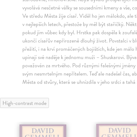
vyvolává nesčetné války se sousedními kmeny a vše, co
Ve středu Města žije císař. Viděl ho jen málokdo, ale t
v nejlepších letech, přestože by měl být stařičký. Někt
pokud jím vůbec kdy byl. Hrstka pak dospěla k zoufal
ukončí císařův nepřirozeně dlouhý život. Povstalci v b
přežití, i na krví promáčených bojištích, kde jen mál
upínají své naděje k jednomu muži – Shuskarovi. Býval
považován za mrtvého. Pod různými falešnými jmény al
svým nesmrtelným nepřítelem. Teď ale nadešel čas, aby
Města od stvůry, která se uhnízdila v jeho srdci a tahá
High-contrast mode