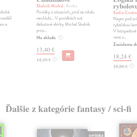
rybolov
Skalník Michal
| Kniha
ndické
Povídky o situacích, jimiž se nikdo
Scalia Cristi
rozdělí
nechlubí... V povídkách své
Nejen pod sví
sin a
debutové sbírky Michal Skalník
rybářskou lam
proz...
V listopadové
vane s...
Na sklade
?
Zasielame d
13,40 €
18,24 €
14,10 €
?
18,80 €
?
Ďalšie z kategórie fantasy / sci-fi
novinka