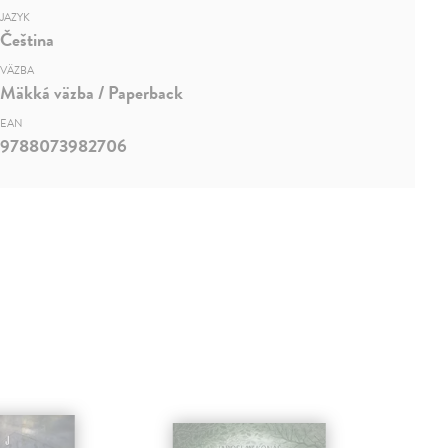
JAZYK
Čeština
VÄZBA
Mäkká väzba / Paperback
EAN
9788073982706