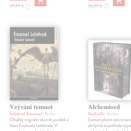
19,95 €
14,95 €
?
?
Vzývání temnot
Alchemised
Lešehrad Emanuel
| Kniha
SenLinYu
| Kniha
Obsáhlý originální sborník povídek a
Svetom plnom nekromanc
básní Emanuela Lešehrada. V
alchýmie sa prehnala vojna