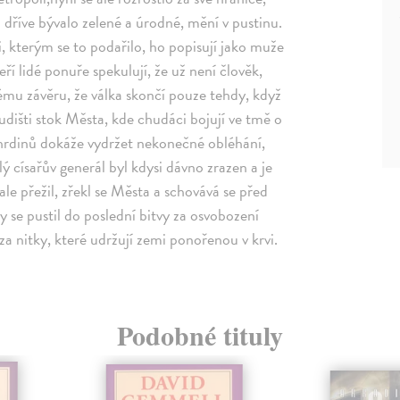
 dříve bývalo zelené a úrodné, mění v pustinu.
i, kterým se to podařilo, ho popisují jako muže
eří lidé ponuře spekulují, že už není člověk,
ému závěru, že válka skončí pouze tehdy, když
ludišti stok Města, kde chudáci bojují ve tmě o
o hrdinů dokáže vydržet nekonečné obléhání,
ý císařův generál byl kdysi dávno zrazen a je
e přežil, zřekl se Města a schovává se před
 se pustil do poslední bitvy za osvobození
 za nitky, které udržují zemi ponořenou v krvi.
Podobné tituly