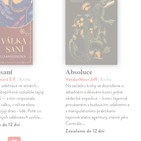
saní
Absoluce
nová S.F.
| Kniha
VanderMeer Jeff
| Kniha
 odehrává ve stínech…
Na začátku knihy se dozvídáme o
topírková rozluštila tajný
záhadném a děsivém konci jedné
ů — a tím rozpoutala
vědecké expedice – konci tajemně
válku, v níž na obou
provázaném s budoucími událostmi a
jují draci i lidé. Poté co
s manipulativními praktikami
ných událostech unikla…
tajemné státní agentury známé jako
Centrála.…
 do 12 dní
Zasielame do 12 dní
€