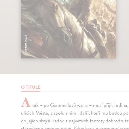
O TITULE
A
tak – po Gemmellově vzoru – musí přijít hrdina, kd
ulicích Města, a spolu s ním i další, kteří mu budou p
do jejích skrýší. Jedno z největších fantasy dobrodruž
starodávné, mnohovrstvé. Kdysi bývalo prosperující met