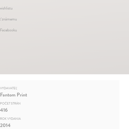
wishlistu
ť známemu
 Facebooku
VYDAVATEĽ
Fantom Print
POČET STRÁN
416
ROK VYDANIA
2014