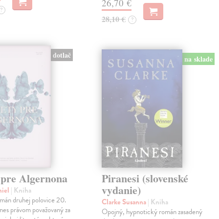
26,70 €
?
28,10 €
?
dotlač
na sklade
 pre Algernona
Piranesi (slovenské
vydanie)
niel
| Kniha
mán druhej polovice 20.
Clarke Susanna
| Kniha
dnes právom považovaný za
Opojný, hypnotický román zasadený