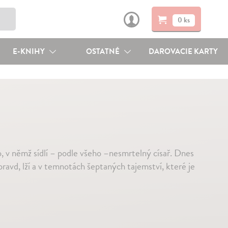
0 ks
E-KNIHY
OSTATNÉ
DAROVACIE KARTY
, v němž sídlí – podle všeho –nesmrtelný císař. Dnes
pravd, lží a v temnotách šeptaných tajemství, které je