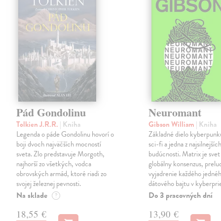
Pád Gondolinu
Neuromant
Tolkien J.R.R.
| Kniha
Gibson William
| Kniha
Legenda o páde Gondolinu hovorí o
Základné dielo kyberpunku
boji dvoch najväčších mocností
sci-fi a jedna z najsilnejších
sveta. Zlo predstavuje Morgoth,
budúcnosti. Matrix je svet
najhorší zo všetkých, vodca
globálny konsenzus, prelu
obrovských armád, ktoré riadi zo
vyjadrenie každého jedné
svojej železnej pevnosti.
dátového bajtu v kyberpri
Na sklade
Do 3 pracovných dní
?
18,55 €
13,90 €