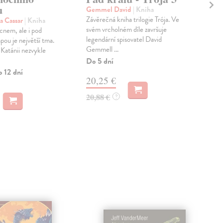
u
Gemmel David
| Kniha
Gem
Závěrečná kniha trilogie Trója. Ve
Rytí
na Cassar
| Kniha
svém vrcholném díle završuje
Deví
cnem, ale i pod
legendární spisovatel David
pln
pou je největší tma.
Gemmell ...
Zůst
 Katánii nezvykle
Do 5 dní
Dod
skl
o 12 dní
20,25 €
dní
20,88 €
?
12
12,