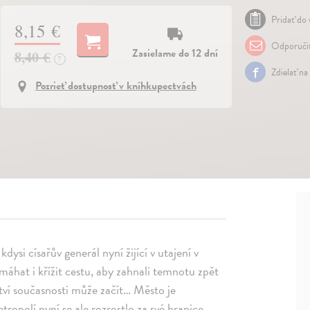
Pridať do 
8,15 €
Odporuči
Zasielame do 12 dní
8,40 €
?
Zdielať na
Pozrieť dostupnosť v kníhkupectvách
ysi císařův generál nyní žijící v utajení v
omáhat i křížit cestu, aby zahnali temnotu zpět
ství současnosti může začít… Město je
ropolí,nyní se ale rozrostlo za své hranice,