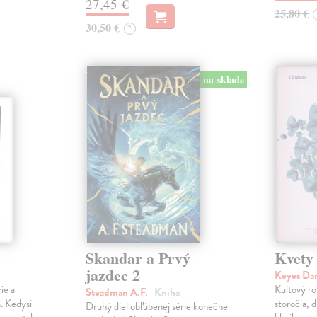
27,45 €
25,80 €
30,50 €
?
na sklade
Skandar a Prvý
Kvety
jazdec 2
Keyes Da
ie a
Kultový ro
Steadman A.F.
| Kniha
. Kedysi
storočia, 
Druhý diel obľúbenej série konečne