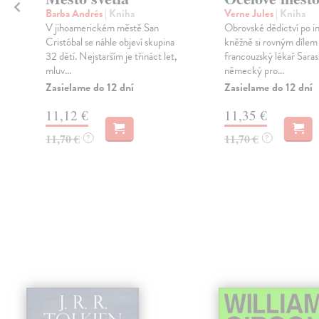
Barba Andrés
| Kniha
Verne Jules
| Kniha
V jihoamerickém městě San
Obrovské dědictví po i
Cristóbal se náhle objeví skupina
kněžně si rovným dílem 
32 dětí. Nejstarším je třináct let,
francouzský lékař Saras
mluv...
německý pro...
Zasielame do 12 dní
Zasielame do 12 dní
11,12 €
11,35 €
11,70 €
11,70 €
?
?