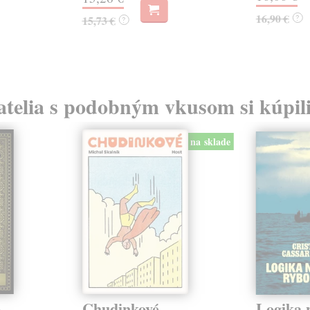
16,90 €
?
15,73 €
?
atelia s podobným vkusom si kúpili
na sklade
o
Chudinkové
Logika 