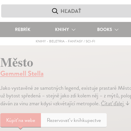
REBRÍK
KNIHY
BOOKS
KNIHY
-
BELETRIA
-
FANTASY / SCI-FI
Město
Gemmell Stella
Jako vystavěné ze samotných legend, existuje prastaré Město
už bytost spředená – stejně jako zdi kolem něj – z mýtů, polo
dáván za vinu zmar kdysi vzkvétající metropole.
Čítať ďalej
↓
Kúpiť
na webe
Rezervovať v kníhkupectve