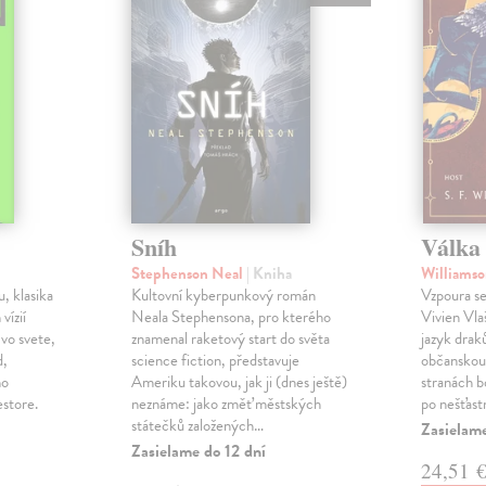
Sníh
Válka 
Stephenson Neal
| Kniha
Williamso
, klasika
Kultovní kyberpunkový román
Vzpoura se
 vízií
Neala Stephensona, pro kterého
Vivien Vlaš
 vo svete,
znamenal raketový start do světa
jazyk drak
d,
science fiction, představuje
občanskou 
ho
Ameriku takovou, jak ji (dnes ještě)
stranách bo
estore.
neznáme: jako změť městských
po nešťast
státečků založených…
Zasielame
Zasielame do 12 dní
24,51 