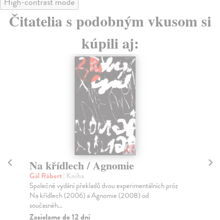
High-contrast mode
Čitatelia s podobným vkusom si
kúpili aj:
Na křídlech / Agnomie
Ve
Gál Róbert
| Kniha
Ga
Společné vydání překladů dvou experimentálních próz
Cor
Na křídlech (2006) a Agnomie (2008) od
své
současnéh...
Za
Zasielame do 12 dní