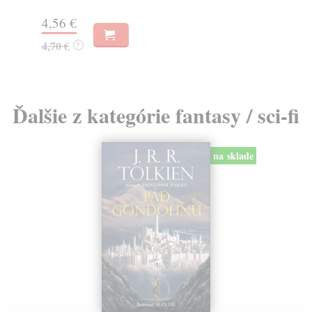
25
4,56 €
25
4,70 €
?
Ďalšie z kategórie fantasy / sci-fi
na sklade