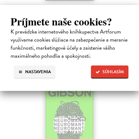
Pád Gondolinu
Tolkien J.R.R.
| Kniha
Príjmete naše cookies?
Legenda o páde Gondolinu hovorí o boji dvoch najväčších mocností
sveta. Zlo predstavuje Morgoth, najhorší zo všetkých, vodca
K prevádzke internetového kníhkupectva Artforum
obrovských armád, ktoré riadi zo svojej železnej pevnosti.
využívame cookies slúžiace na zabezpečenie a meranie
Na sklade
?
funkčnosti, marketingové účely a zaistenie vášho
18,55 €
maximálneho pohodlia a spokojnosti.
19,95 €
?
NASTAVENIA
SÚHLASÍM
na sklade