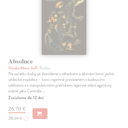
Absoluce
VanderMeer Jeff
| Kniha
Na začátku knihy se dozvídáme o záhadném a děsivém konci jedné
vědecké expedice – konci tajemně provázaném s budoucími
událostmi a s manipulativními praktikami tajemné státní agentury
známé jako Centrála.…
Zasielame do 12 dní
26,70 €
28,10 €
?