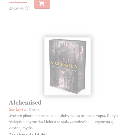
23,50 €
?
Alchemised
SenLinYu
| Kniha
Svetom plnom nekromancie a alchýmie sa prehnala vojna. Kedysi
nádejná alchymistka Helena sa stala väzenkyňou — vojnovou aj
vlastnej mysle.
Zasielame do 14 dní