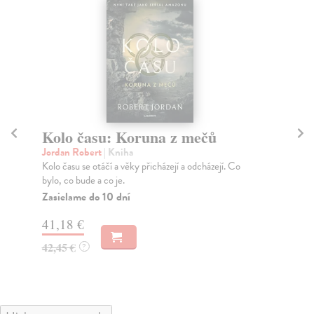
Kolo času: Koruna z mečů
K
Jordan Robert
| Kniha
St
Kolo času se otáčí a věky přicházejí a odcházejí. Co
Děj
bylo, co bude a co je.
čas
pře
Zasielame do 10 dní
Za
41,18 €
44
42,45 €
?
46