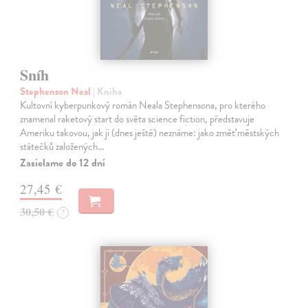
Sníh
Stephenson Neal
| Kniha
Kultovní kyberpunkový román Neala Stephensona, pro kterého
znamenal raketový start do světa science fiction, představuje
Ameriku takovou, jak ji (dnes ještě) neznáme: jako změť městských
státečků založených…
Zasielame do 12 dní
27,45 €
30,50 €
?