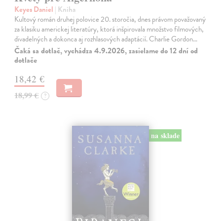
Keyes Daniel
| Kniha
Kultový román druhej polovice 20. storočia, dnes právom považovaný
za klasiku americkej literatúry, ktorá inšpirovala množstvo filmových,
divadelných a dokonca aj rozhlasových adaptácií. Charlie Gordon…
Čaká sa dotlač, vychádza 4.9.2026, zasielame do 12 dní od
dotlače
18,42 €
18,99 €
?
na sklade