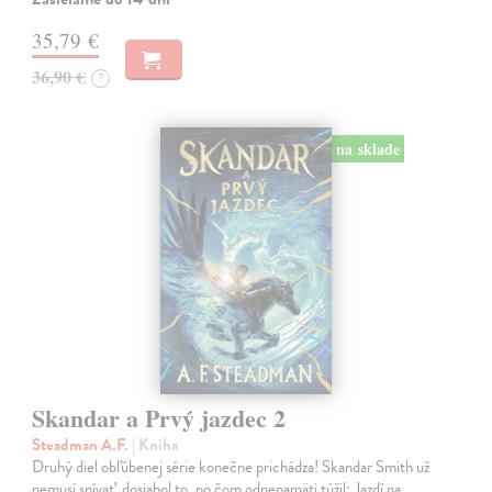
35,79 €
36,90 €
?
na sklade
Skandar a Prvý jazdec 2
Steadman A.F.
| Kniha
Druhý diel obľúbenej série konečne prichádza! Skandar Smith už
nemusí snívať, dosiahol to, po čom odnepamäti túžil: Jazdí na