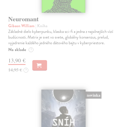
Neuromant
Gibson William
| Kniha
Základné dielo kyberpunku, klasika sci-fi a jedna z najsilnejších vízií
budúcnosti. Matrix je svet vo svete, globálny konsenzus, prelud,
vyjadrenie každého jedného dátového bajtu v kyberpriestore.
Na sklade
?
13,90 €
14,95 €
?
novinka