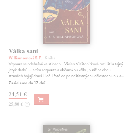
Válka saní
Williamsonová S.F.
| Kniha
Vzpoura se odehrává ve stínech… Vivien Vlaštopírková rozluštila tajný
jazyk draků — a tím rozpoutala občanskou válku, v níž na obou
stranách bojují draci i lidé. Poté co po nešťastných událostech unikla…
Zasielame do 12 dní
24,51 €
25,80 €
?