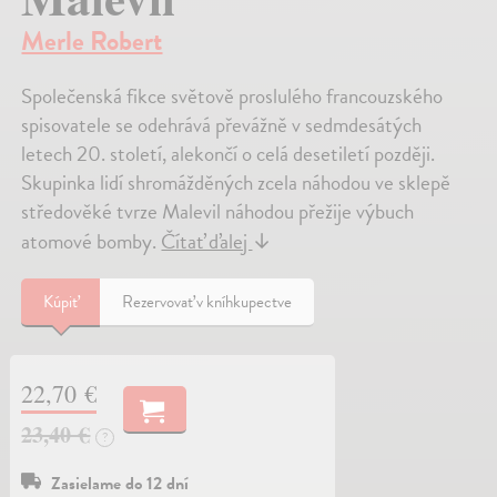
Merle Robert
Společenská fikce světově proslulého francouzského
spisovatele se odehrává převážně v sedmdesátých
letech 20. století, alekončí o celá desetiletí později.
Skupinka lidí shromážděných zcela náhodou ve sklepě
středověké tvrze Malevil náhodou přežije výbuch
atomové bomby.
Čítať ďalej
↓
Kúpiť
Rezervovať v kníhkupectve
22,70 €
23,40 €
?
Zasielame do 12 dní