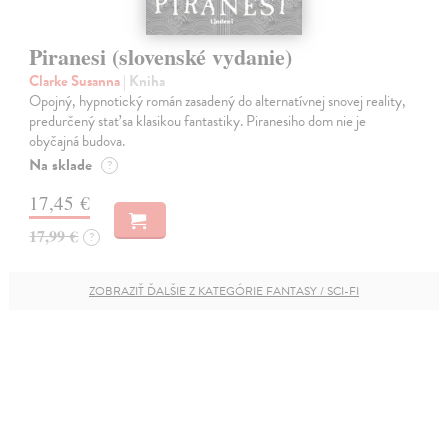
Piranesi (slovenské vydanie)
Clarke Susanna
| Kniha
Opojný, hypnotický román zasadený do alternatívnej snovej reality,
predurčený stať sa klasikou fantastiky. Piranesiho dom nie je
obyčajná budova.
Na sklade
?
17,45 €
17,99 €
?
ZOBRAZIŤ ĎALŠIE Z KATEGÓRIE FANTASY / SCI-FI