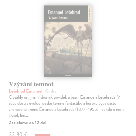
Vzývání temnot
Lešehrad Emanuel
| Kniha
Obsáhlý originální sborník povídek a básní Emanuela Lešehrada. V
souvislosti s evolucí české temné fantastiky a hororu bývá často
zmiňováno jméno Emanuela Lešehrada (1877–1955); leckdo o něm
slyšel, leč…
Zasielame do 12 dní
22,80 €