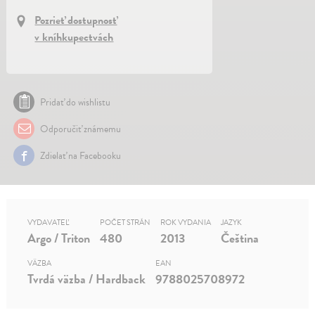
Pozrieť dostupnosť
v kníhkupectvách
Pridať do wishlistu
Odporučiť známemu
Zdielať na Facebooku
VYDAVATEĽ
POČET STRÁN
ROK VYDANIA
JAZYK
Argo / Triton
480
2013
Čeština
VÄZBA
EAN
Tvrdá väzba / Hardback
9788025708972