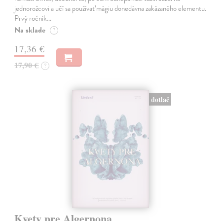
jednorožcovi a učí sa používať mágiu donedávna zakázaného elementu.
Prvý ročník…
Na sklade
?
17,36 €
17,90 €
?
dotlač
Kvety pre Algernona