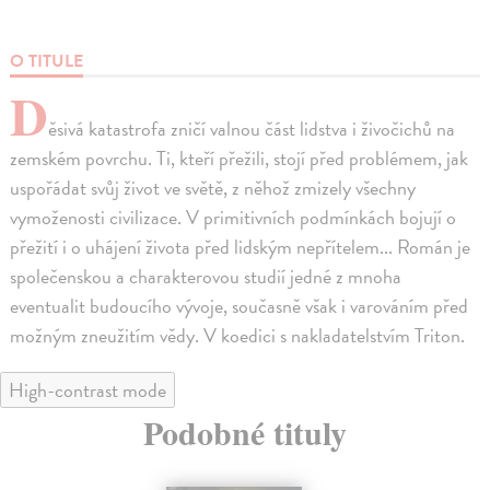
O TITULE
D
ěsivá katastrofa zničí valnou část lidstva i živočichů na
zemském povrchu. Ti, kteří přežili, stojí před problémem, jak
uspořádat svůj život ve světě, z něhož zmizely všechny
vymoženosti civilizace. V primitivních podmínkách bojují o
přežití i o uhájení života před lidským nepřítelem... Román je
společenskou a charakterovou studií jedné z mnoha
eventualit budoucího vývoje, současně však i varováním před
možným zneužitím vědy. V koedici s nakladatelstvím Triton.
High-contrast mode
Podobné tituly