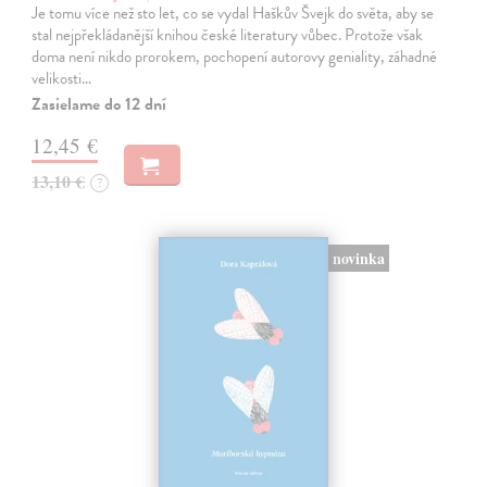
Je tomu více než sto let, co se vydal Haškův Švejk do světa, aby se
stal nejpřekládanější knihou české literatury vůbec. Protože však
doma není nikdo prorokem, pochopení autorovy geniality, záhadné
velikosti…
Zasielame do 12 dní
12,45 €
13,10 €
?
novinka