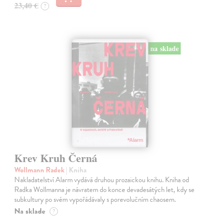
23,40 €
?
na sklade
Krev Kruh Černá
Wollmann Radek
| Kniha
Nakladatelství Alarm vydává druhou prozaickou knihu. Kniha od
Radka Wollmanna je návratem do konce devadesátých let, kdy se
subkultury po svém vypořádávaly s porevolučním chaosem.
Na sklade
?