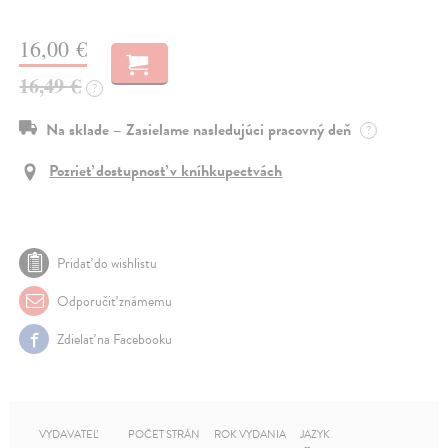
16,00 €
16,49 €
?
Na sklade – Zasielame nasledujúci pracovný deň
?
Pozrieť dostupnosť v kníhkupectvách
Pridať do wishlistu
Odporučiť známemu
Zdielať na Facebooku
VYDAVATEĽ
POČET STRÁN
ROK VYDANIA
JAZYK