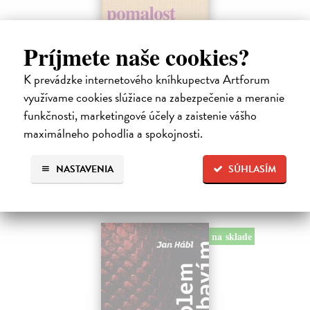
Pomalost
Príjmete naše cookies?
Kundera Milan
| Kniha
Pomalost, chronologicky první ze čtyř románů Milana Kundery
K prevádzke internetového kníhkupectva Artforum
napsaných francouzsky, vychází v českém překladu Anny
využívame cookies slúžiace na zabezpečenie a meranie
Kareninové. Vydávání Kunderových románů v českém jazyce se
funkčnosti, marketingové účely a zaistenie vášho
uzavírá.
maximálneho pohodlia a spokojnosti.
Na sklade
?
14,73 €
NASTAVENIA
SÚHLASÍM
15,50 €
?
na sklade