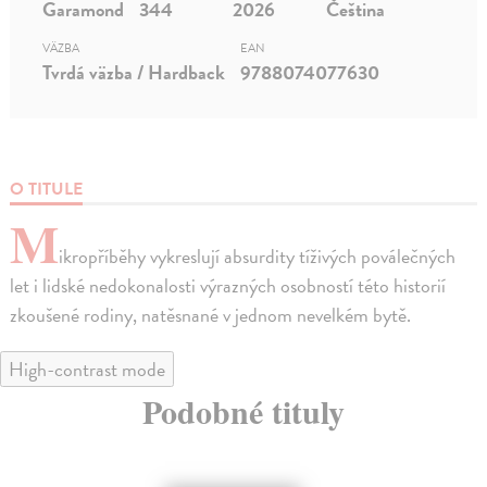
Garamond
344
2026
Čeština
VÄZBA
EAN
Tvrdá väzba / Hardback
9788074077630
O TITULE
M
ikropříběhy vykreslují absurdity tíživých poválečných
let i lidské nedokonalosti výrazných osobností této historií
zkoušené rodiny, natěsnané v jednom nevelkém bytě.
High-contrast mode
Podobné tituly