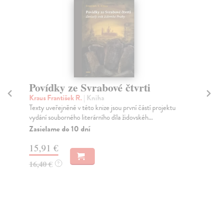
Povídky ze Svrabové čtvrti
Ce
Kraus František R.
| Kniha
Kr
Texty uveřejněné v této knize jsou první částí projektu
Pře
vydání souborného literárního díla židovskéh...
zat
Zasielame do 10 dní
Za
15,91 €
16
16,40 €
16
?