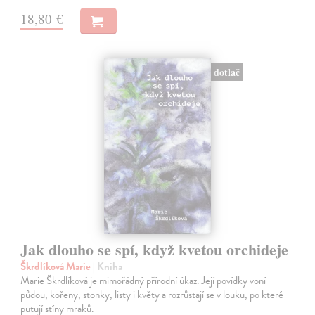
18,80 €
dotlač
Jak dlouho se spí, když kvetou orchideje
Škrdlíková Marie
| Kniha
Marie Škrdlíková je mimořádný přírodní úkaz. Její povídky voní
půdou, kořeny, stonky, listy i květy a rozrůstají se v louku, po které
putují stíny mraků.