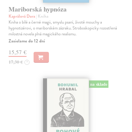
Mariborská hypnóza
Kaprálová Dora
| Kniha
Kniha o bílé a černé magii, smyslu psaní, životě mouchy a
hypnotizérovi, o mariborském zázraku. Stroboskopicky rozostřená
milostná novela plná magického realismu.
Zasielame do 12 dní
15,57 €
17,30 €
?
na sklade