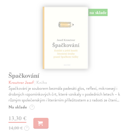
na sklade
Špačkování
Kroutvor Josef
| Kniha
Špačkování je souborem bezmála padesáti glos, reflexí, mikroesejí i
drobných vzpomínkových črt, které vznikaly v posledních letech – k
různým společenským i literárním příležitostem a z radosti ze čtení…
Na sklade
?
13,30 €
14,00 €
?