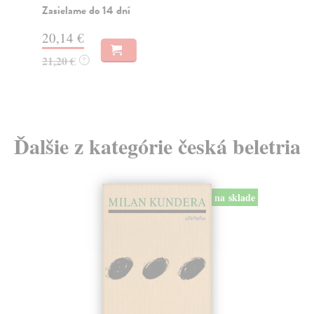
Klí
Zasielame do 14 dní
Na
20,14 €
31
21,20 €
?
32
Ďalšie z kategórie česká beletria
na sklade