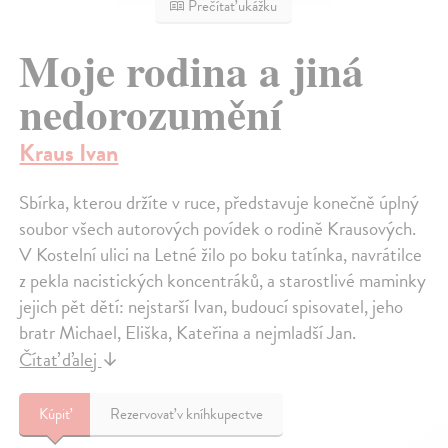
Prečítať ukážku
Moje rodina a jiná
nedorozumění
Kraus Ivan
Sbírka, kterou držíte v ruce, představuje konečně úplný
soubor všech autorových povídek o rodině Krausových.
V Kostelní ulici na Letné žilo po boku tatínka, navrátilce
z pekla nacistických koncentráků, a starostlivé maminky
jejich pět dětí: nejstarší Ivan, budoucí spisovatel, jeho
bratr Michael, Eliška, Kateřina a nejmladší Jan.
Čítať ďalej
↓
Kúpiť
Rezervovať v kníhkupectve