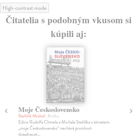
High-contrast mode
Čitatelia s podobným vkusom si
kúpili aj:
Moje Československo
Mo
dí
Stehlík Michal
| Kniha
Edice Rudolfa Chmela a Michala Stehlíka s tématem
Kl
„moje Československo“ nechává promluvit
V r
dvaadvacet...
nej