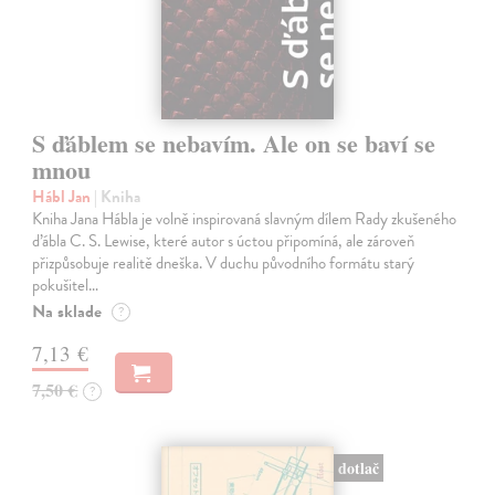
S ďáblem se nebavím. Ale on se baví se
mnou
Hábl Jan
| Kniha
Kniha Jana Hábla je volně inspirovaná slavným dílem Rady zkušeného
ďábla C. S. Lewise, které autor s úctou připomíná, ale zároveň
přizpůsobuje realitě dneška. V duchu původního formátu starý
pokušitel…
Na sklade
?
7,13 €
7,50 €
?
dotlač