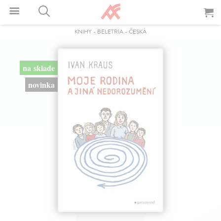
KNIHY
-
BELETRIA
-
ČESKÁ
na sklade
novinka