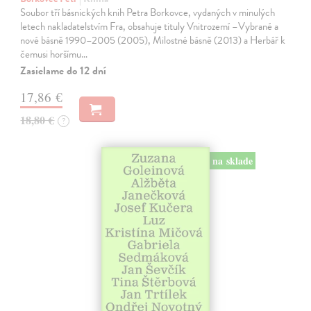
Soubor tří básnických knih Petra Borkovce, vydaných v minulých
letech nakladatelstvím Fra, obsahuje tituly Vnitrozemí –Vybrané a
nové básně 1990–2005 (2005), Milostné básně (2013) a Herbář k
čemusi horšímu…
Zasielame do 12 dní
17,86 €
18,80 €
?
na sklade