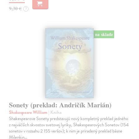
9,30 €
?
na sklade
Sonety (preklad: Andričík Marián)
Shakespeare William
| Kniha
Shakespearove Sonety predstavujú nový kompletný preklad jedného
z najväčších skvostov svetovej lyriky, Shakespearových Sonetov (154
sonetov v rozsahu 2 155 veršov); k nim je priradený preklad básne
Milenkin…