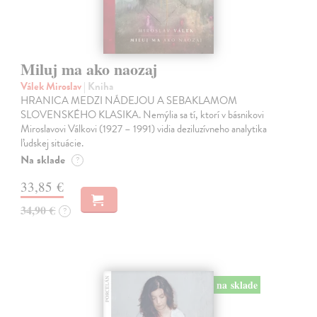
Miluj ma ako naozaj
Válek Miroslav
| Kniha
HRANICA MEDZI NÁDEJOU A SEBAKLAMOM
SLOVENSKÉHO KLASIKA. Nemýlia sa tí, ktorí v básnikovi
Miroslavovi Válkovi (1927 – 1991) vidia deziluzívneho analytika
ľudskej situácie.
Na sklade
?
33,85 €
34,90 €
?
na sklade