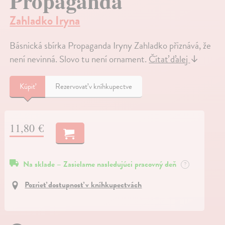
Propaganda
Zahladko Iryna
Básnická sbírka Propaganda Iryny Zahladko přiznává, že
není nevinná. Slovo tu není ornament.
Čítať ďalej
↓
Kúpiť
Rezervovať v kníhkupectve
11,80 €
Na sklade – Zasielame nasledujúci pracovný deň
?
Pozrieť dostupnosť v kníhkupectvách