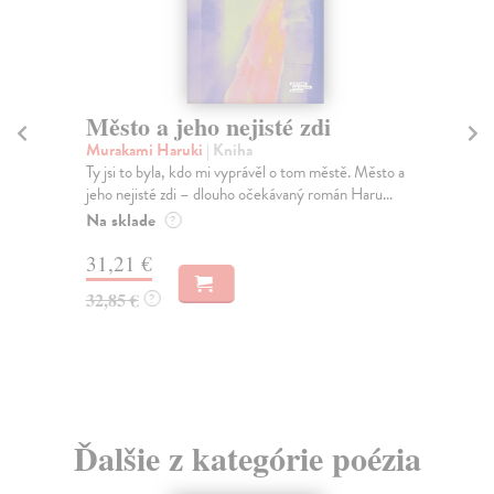
Město a jeho nejisté zdi
P
Murakami Haruki
| Kniha
Ku
Ty jsi to byla, kdo mi vyprávěl o tom městě. Město a
Pom
jeho nejisté zdi – dlouho očekávaný román Haru...
Kun
Na sklade
Na
?
31,21 €
14
32,85 €
15
?
Ďalšie z kategórie poézia