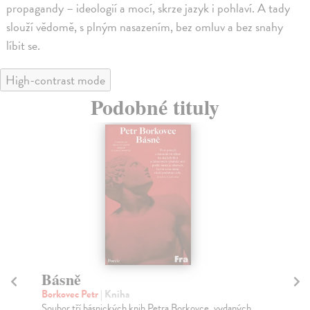
propagandy – ideologií a mocí, skrze jazyk i pohlaví. A tady
slouží vědomě, s plným nasazením, bez omluv a bez snahy
líbit se.
High-contrast mode
Podobné tituly
Básně
Ja
k
Borkovec Petr
| Kniha
Soubor tří básnických knih Petra Borkovce, vydaných
Dol