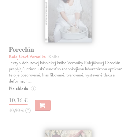
Porcelán
Kolejáková Veronika
| Kniha
Texty v debutovej básnickej knihe Veroniky Kolejákovej Porcelán
prepájajú intímnu skúsenosť so znepokojivou laboratórnou optikou:
telo je pozorované, klasifikované, tvarované, vystavené tlaku a
deformácii,…
Na sklade
?
10,36 €
10,90 €
?