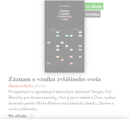
na sklade
novinka
Záznam o vzniku zvláštneho sveta
Ábelová Mirka
| Kniha
Po úspešných a vypredaných básnických zbierkach Striptíz, Na!,
Básničky pre domáce paničky, Večný pocit nedele a Dom, vydáva
slovenská poetka Mirka Ábelová novú básnickú zbierku. Záznam o
vzniku zvláštneho…
Na sklade
?
14,31 €