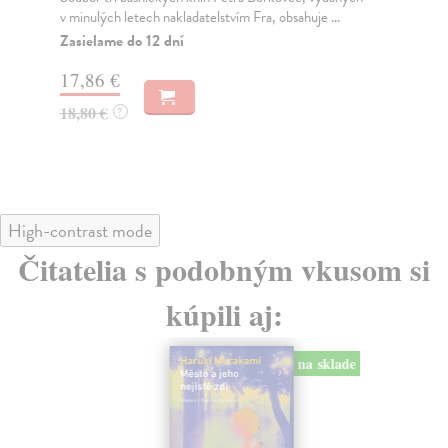
v minulých letech nakladatelstvím Fra, obsahuje ...
Sbí
sou
Zasielame do 12 dní
Na
17,86 €
12
18,80 €
?
13
High-contrast mode
Čitatelia s podobným vkusom si
kúpili aj:
na sklade