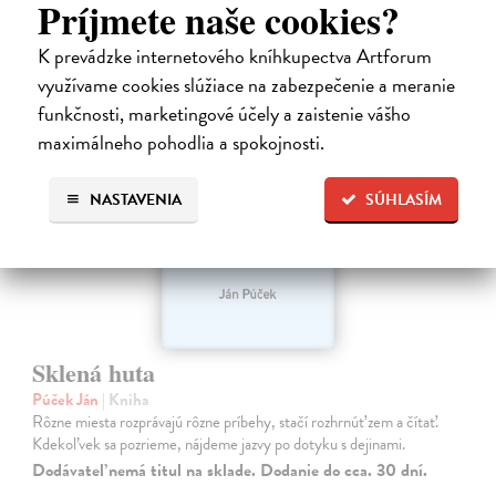
Príjmete naše cookies?
15,90 €
?
K prevádzke internetového kníhkupectva Artforum
využívame cookies slúžiace na zabezpečenie a meranie
funkčnosti, marketingové účely a zaistenie vášho
maximálneho pohodlia a spokojnosti.
NASTAVENIA
SÚHLASÍM
Sklená huta
Púček Ján
| Kniha
Rôzne miesta rozprávajú rôzne príbehy, stačí rozhrnúť zem a čítať.
Kdekoľvek sa pozrieme, nájdeme jazvy po dotyku s dejinami.
Dodávateľ nemá titul na sklade. Dodanie do cca. 30 dní.