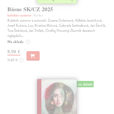
Básne SK/CZ 2025
kolektív autorov
| Kniha
Kolektív autorov a autoriek: Zuzana Goleinová, Alžběta Janečková,
Josef Kučera, Luz, Kristína Mičová, Gabriela Sedmáková, Jan Ševčík,
Tina Štěrbová, Jan Trtílek, Ondřej Novotný Zborník desiatich
najlepších…
Na sklade
?
8,98 €
9,45 €
?
na sklade