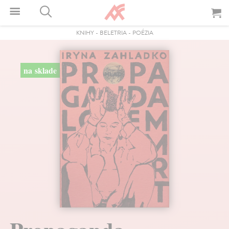
KNIHY
-
BELETRIA
-
POÉZIA
na sklade