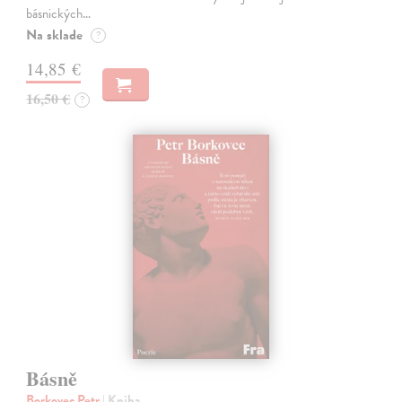
básnických…
Na sklade
?
14,85 €
16,50 €
?
Básně
Borkovec Petr
| Kniha