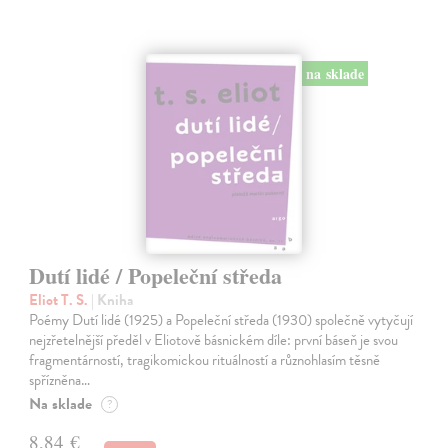
na sklade
Dutí lidé / Popeleční středa
Eliot T. S.
| Kniha
Poémy Dutí lidé (1925) a Popeleční středa (1930) společně vytyčují
nejzřetelnější předěl v Eliotově básnickém díle: první báseň je svou
fragmentárností, tragikomickou rituálností a různohlasím těsně
spřízněna…
Na sklade
?
8,84 €