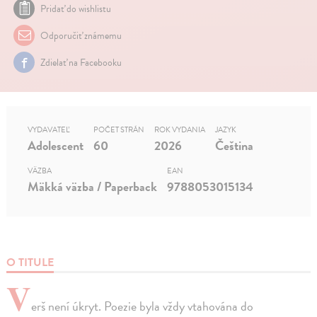
Pridať do wishlistu
Odporučiť známemu
Zdielať na Facebooku
VYDAVATEĽ
POČET STRÁN
ROK VYDANIA
JAZYK
Adolescent
60
2026
Čeština
VÄZBA
EAN
Mäkká väzba / Paperback
9788053015134
O TITULE
V
erš není úkryt. Poezie byla vždy vtahována do