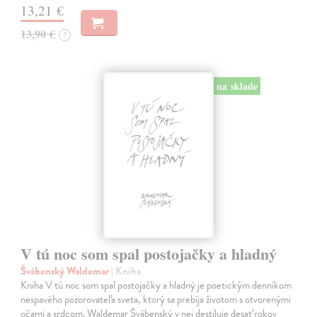
13,21 €
13,90 €
?
na sklade
V tú noc som spal postojačky a hladný
Švábenský Waldemar
| Kniha
Kniha V tú noc som spal postojačky a hladný je poetickým denníkom
nespavého pozorovateľa sveta, ktorý sa prebíja životom s otvorenými
očami a srdcom. Waldemar Švábenský v nej destiluje desať rokov