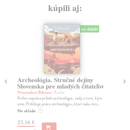
kúpili aj:
na sklade
Archeológia. Stručné dejiny
K
Slovenska pre mladých čitateľov
Mo
Zvl
Hromadová Bibiana
| Kniha
Par
Kniha rozpráva príbeh archeológie, vedy o tom, kým
sme. Približuje prácu archeológov, ktorí našu min...
Na
Na sklade
?
9,
23,16 €
11