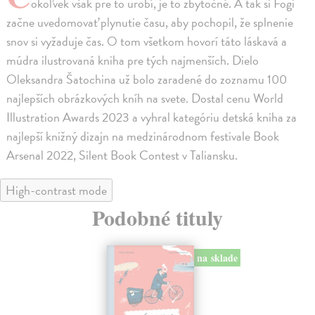
okoľvek však pre to urobí, je to zbytočné. A tak si Fogi
začne uvedomovať plynutie času, aby pochopil, že splnenie
snov si vyžaduje čas. O tom všetkom hovorí táto láskavá a
múdra ilustrovaná kniha pre tých najmenších. Dielo
Oleksandra Šatochina už bolo zaradené do zoznamu 100
najlepších obrázkových kníh na svete. Dostal cenu World
Illustration Awards 2023 a vyhral kategóriu detská kniha za
najlepší knižný dizajn na medzinárodnom festivale Book
Arsenal 2022, Silent Book Contest v Taliansku.
High-contrast mode
Podobné tituly
na sklade