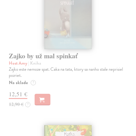
Zajko by už mal spinkať
Hest Amy
| Kniha
Zajko este nemoze spat. Caka na tata, ktory sa nanho stale neprisiel
pozriet.
Na sklade
?
12,51 €
12,90 €
?