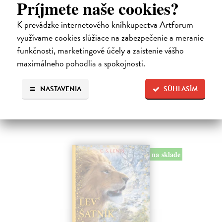
Príjmete naše cookies?
Alica a hmyz
K prevádzke internetového kníhkupectva Artforum
Dúbravský Andrej
| Kniha
využívame cookies slúžiace na zabezpečenie a meranie
Alica je zvedavá mačka, ktorá býva so zvedavým Andrejom. Obaja sú
fascinovaní ríšou hmyzu.
funkčnosti, marketingové účely a zaistenie vášho
Na sklade
?
maximálneho pohodlia a spokojnosti.
28,03 €
NASTAVENIA
SÚHLASÍM
28,90 €
?
na sklade