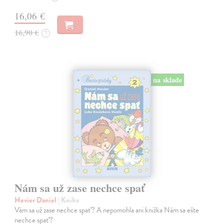
16,06 €
16,90 €
?
na sklade
Nám sa už zase nechce spať
Hevier Daniel
| Kniha
Vám sa už zase nechce spať? A nepomohla ani knižka Nám sa ešte
nechce spať?