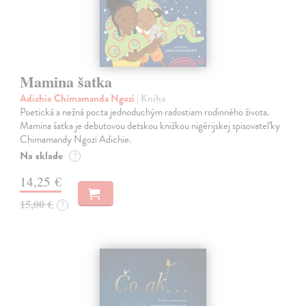
Mamina šatka
Adichie Chimamanda Ngozi
| Kniha
Poetická a nežná pocta jednoduchým radostiam rodinného života.
Mamina šatka je debutovou detskou knižkou nigérijskej spisovateľky
Chimamandy Ngozi Adichie.
Na sklade
?
14,25 €
15,00 €
?