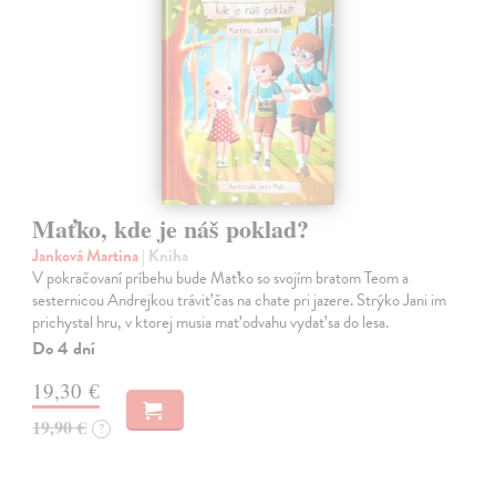
Maťko, kde je náš poklad?
Janková Martina
| Kniha
V pokračovaní príbehu bude Maťko so svojím bratom Teom a
sesternicou Andrejkou tráviť čas na chate pri jazere. Strýko Jani im
prichystal hru, v ktorej musia mať odvahu vydať sa do lesa.
Do 4 dní
19,30 €
19,90 €
?