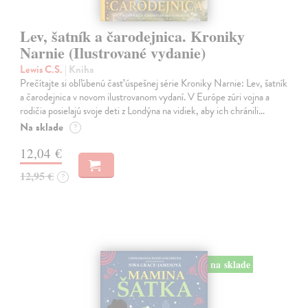
Lev, šatník a čarodejnica. Kroniky
Narnie (Ilustrované vydanie)
Lewis C.S.
| Kniha
Prečítajte si obľúbenú časť úspešnej série Kroniky Narnie: Lev, šatník
a čarodejnica v novom ilustrovanom vydaní. V Európe zúri vojna a
rodičia posielajú svoje deti z Londýna na vidiek, aby ich chránili…
Na sklade
?
12,04 €
12,95 €
?
na sklade