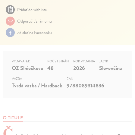
Pridať do wishlistu
Odporučiť známemu
Zdielať na Facebooku
VYDAVATEĽ
POČET STRÁN
ROK VYDANIA
JAZYK
OZ Slniečkovo
48
2026
Slovenčina
VÄZBA
EAN
Tvrdá väzba / Hardback
9788089314836
O TITULE
Č