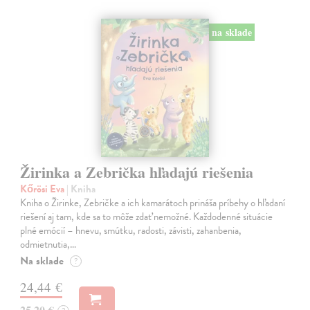
na sklade
Žirinka a Zebrička hľadajú riešenia
Kőrösi Eva
| Kniha
Kniha o Žirinke, Zebričke a ich kamarátoch prináša príbehy o hľadaní
riešení aj tam, kde sa to môže zdať nemožné. Každodenné situácie
plné emócií – hnevu, smútku, radosti, závisti, zahanbenia,
odmietnutia,…
Na sklade
?
24,44 €
25,20 €