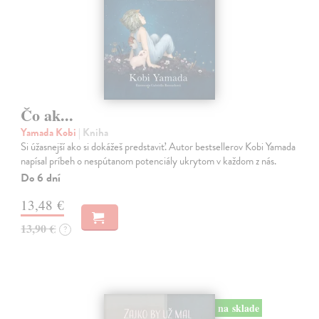
Čo ak...
Yamada Kobi
| Kniha
Si úžasnejší ako si dokážeš predstaviť. Autor bestsellerov Kobi Yamada
napísal príbeh o nespútanom potenciály ukrytom v každom z nás.
Do 6 dní
13,48 €
13,90 €
?
na sklade