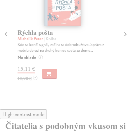
Rýchla pošta
B
Michalík Peter
| Kniha
Sm
Kde sa končí signál, začína sa dobrodružstvo. Správa z
Kni
mobilu dorazí na druhý koniec sveta za zlomo...
kľú
Na sklade
Na
?
15,11 €
13
15,90 €
13
?
High-contrast mode
Čitatelia s podobným vkusom si