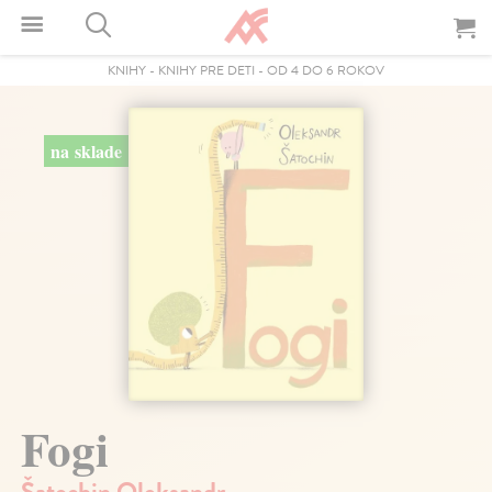
KNIHY
-
KNIHY PRE DETI
-
OD 4 DO 6 ROKOV
na sklade
Fogi