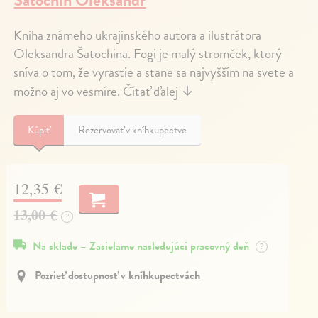
Šatochin Oleksandr
Kniha známeho ukrajinského autora a ilustrátora
Oleksandra Šatochina. Fogi je malý stromček, ktorý
sníva o tom, že vyrastie a stane sa najvyšším na svete a
možno aj vo vesmíre.
Čítať ďalej
↓
Kúpiť
Rezervovať v kníhkupectve
12,35 €
13,00 €
?
Na sklade – Zasielame nasledujúci pracovný deň
?
Pozrieť dostupnosť v kníhkupectvách