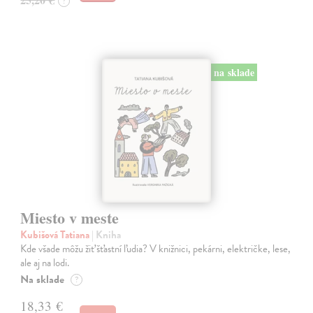
?
na sklade
Miesto v meste
Kubišová Tatiana
| Kniha
Kde všade môžu žiť šťastní ľudia? V knižnici, pekárni, električke, lese,
ale aj na lodi.
Na sklade
?
18,33 €