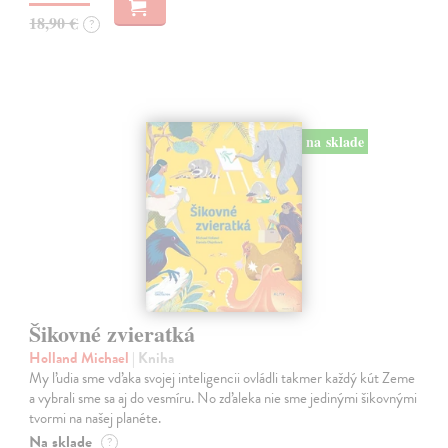
18,90 €
?
na sklade
Šikovné zvieratká
Holland Michael
| Kniha
My ľudia sme vďaka svojej inteligencii ovládli takmer každý kút Zeme
a vybrali sme sa aj do vesmíru. No zďaleka nie sme jedinými šikovnými
tvormi na našej planéte.
Na sklade
?