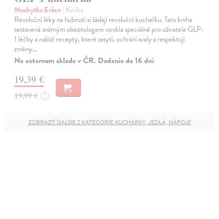
Machytka Evžen
| Kniha
Revoluční léky na hubnutí si žádají revoluční kuchařku. Tato kniha
sestavená známým obezitologem vznikla speciálně pro uživatele GLP-
1 léčby a nabízí recepty, které zasytí, ochrání svaly a respektují
změny…
Na externom sklade v ČR. Dodanie do 16 dní
19,39 €
19,99 €
?
ZOBRAZIŤ ĎALŠIE Z KATEGÓRIE KUCHÁRKY, JEDLÁ, NÁPOJE