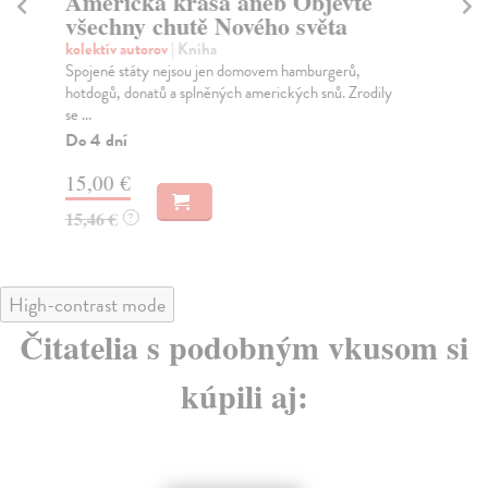
Americká krása aneb Objevte
V
všechny chutě Nového světa
Ch
Vys
kolektív autorov
| Kniha
pôv
Spojené státy nejsou jen domovem hamburgerů,
hotdogů, donatů a splněných amerických snů. Zrodily
Za
se ...
13
Do 4 dní
14
15,00 €
15,46 €
?
High-contrast mode
Čitatelia s podobným vkusom si
kúpili aj: