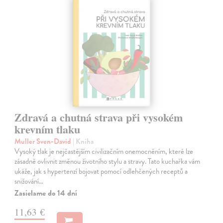
Zdravá a chutná strava při vysokém
krevním tlaku
Muller Sven-David
| Kniha
Vysoký tlak je nejčastějším civilizačním onemocněním, které lze
zásadně ovlivnit změnou životního stylu a stravy. Tato kuchařka vám
ukáže, jak s hypertenzí bojovat pomocí odlehčených receptů a
snižování…
Zasielame do 14 dní
11,63 €