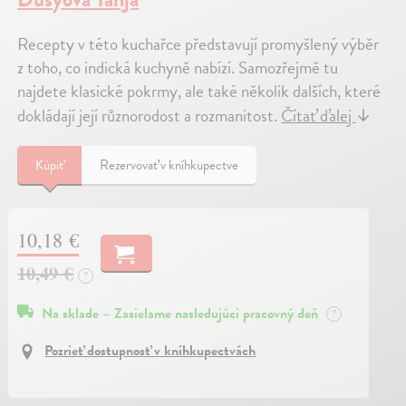
Recepty v této kuchařce představují promyšlený výběr
z toho, co indická kuchyně nabízí. Samozřejmě tu
najdete klasické pokrmy, ale také několik dalších, které
dokládají její různorodost a rozmanitost.
Čítať ďalej
↓
Kúpiť
Rezervovať v kníhkupectve
10,18 €
10,49 €
?
Na sklade – Zasielame nasledujúci pracovný deň
?
Pozrieť dostupnosť v kníhkupectvách