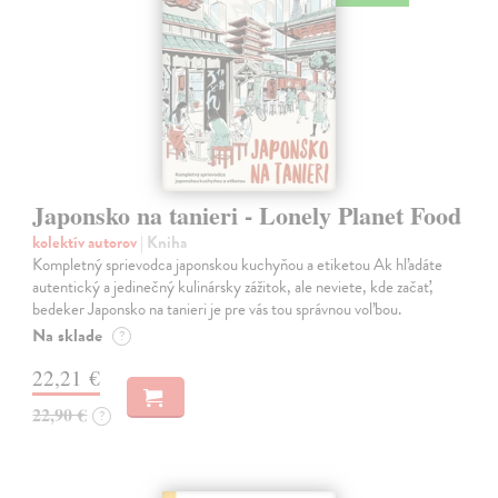
Japonsko na tanieri - Lonely Planet Food
kolektív autorov
| Kniha
Kompletný sprievodca japonskou kuchyňou a etiketou Ak hľadáte
autentický a jedinečný kulinársky zážitok, ale neviete, kde začať,
bedeker Japonsko na tanieri je pre vás tou správnou voľbou.
Na sklade
?
22,21 €
22,90 €
?