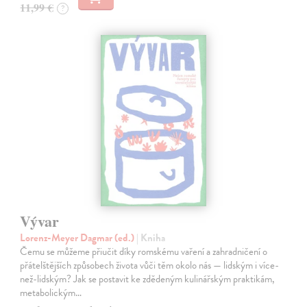
11,99 €
?
Vývar
Lorenz-Meyer Dagmar (ed.)
| Kniha
Čemu se můžeme přiučit díky romskému vaření a zahradničení o
přátelštějších způsobech života vůči těm okolo nás — lidským i více-
než-lidským? Jak se postavit ke zdědeným kulinářským praktikám,
metabolickým…