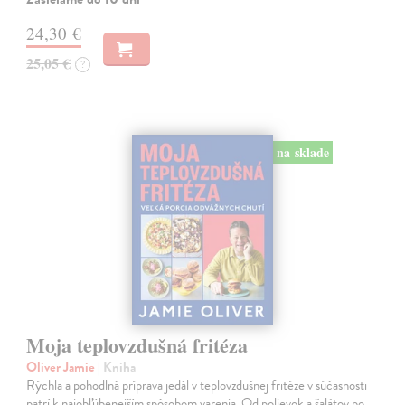
24,30 €
25,05 €
?
na sklade
Moja teplovzdušná fritéza
Oliver Jamie
| Kniha
Rýchla a pohodlná príprava jedál v teplovzdušnej fritéze v súčasnosti
patrí k najobľúbenejším spôsobom varenia. Od polievok a šalátov po