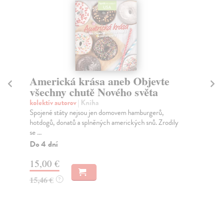
Americká krása aneb Objevte
V
všechny chutě Nového světa
Ch
Vys
kolektív autorov
| Kniha
pôv
Spojené státy nejsou jen domovem hamburgerů,
hotdogů, donatů a splněných amerických snů. Zrodily
Za
se ...
13
Do 4 dní
14
15,00 €
15,46 €
?