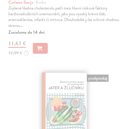
Carlsson Sonja
| Kniha
Zvýšená hladina cholesterolu patří mezi hlavní rizikové faktory
kardiovaskulárních onemocnění, jako jsou vysoký krevní tlak,
arterioskleróza, infarkt či mrtvice. Dlouhodobě ji lze ovlivnit vhodnou
stravou…
Zasielame do 14 dní
11,63 €
11,99 €
?
predpredaj