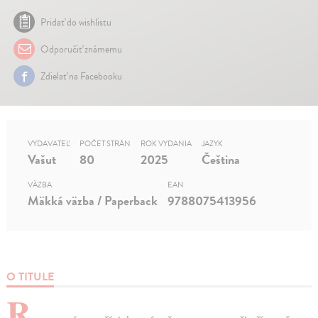
Pridať do wishlistu
Odporučiť známemu
Zdielať na Facebooku
VYDAVATEĽ
POČET STRÁN
ROK VYDANIA
JAZYK
Vašut
80
2025
Čeština
VÄZBA
EAN
Mäkká väzba / Paperback
9788075413956
O TITULE
R