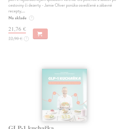
cestoviny či dezerty - Jamie Oliver ponúka osvedčené a zábavné
recepty,…
Na sklade
?
21,76 €
22,90 €
?
GLP-1 kuchařka