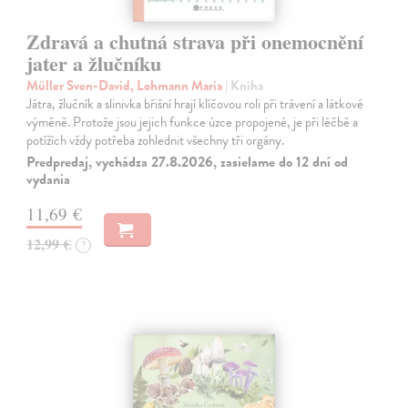
Zdravá a chutná strava při onemocnění
jater a žlučníku
Müller Sven-David, Lohmann Maria
| Kniha
Játra, žlučník a slinivka břišní hrají klíčovou roli při trávení a látkové
výměně. Protože jsou jejich funkce úzce propojené, je při léčbě a
potížích vždy potřeba zohlednit všechny tři orgány.
Predpredaj, vychádza 27.8.2026, zasielame do 12 dní od
vydania
11,69 €
12,99 €
?