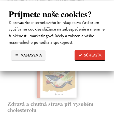
však dielom, ktoré zaručene obohatí každú domácnosť.
Na sklade
?
Príjmete naše cookies?
23,66 €
K prevádzke internetového kníhkupectva Artforum
24,90 €
?
využívame cookies slúžiace na zabezpečenie a meranie
funkčnosti, marketingové účely a zaistenie vášho
maximálneho pohodlia a spokojnosti.
novinka
NASTAVENIA
SÚHLASÍM
Zdravá a chutná strava při vysokém
cholesterolu