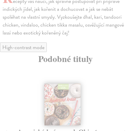
ecepty vás naučí, jak správně postupovat při přípravě
indických jídel, jak kořenit a dochucovat a jak se nebát
spoléhat na vlastní smysly. Vyzkoušejte dhal, kari, tandoori
chicken, vindaloo, chicken tikka masalu, osvěžující mangové
lassí nebo exotický kořeněný čaj!
High-contrast mode
Podobné tituly