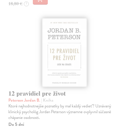
18,80 €
?
12 pravidiel pre život
Peterson Jordan B.
| Kniha
Ktoré najhodnotnejšie poznatky by mal každý vedieť? Uznávaný
klinický psychológ Jordan Peterson významne ovplyvnil súčasné
chápanie osobnosti.
Do 5 dní