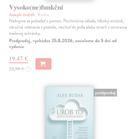
Vysoko(ne)funkční
Joseph Judith
| Kniha
Nebojme sa požiadať o pomoc. Pochmúrna nálada, hlboký smútok,
náročné vstávanie z postele, nechuť do jedla alebo strach z otvorenia
mailovej schránky.
Predpredaj, vychádza 25.8.2026, zasielame do 5 dní od
vydania
19,47 €
22,90 €
?
predpredaj