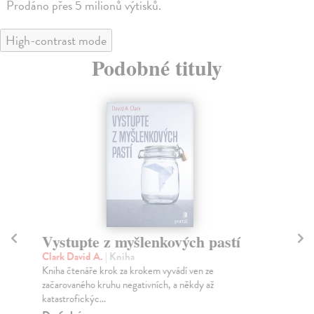
Prodáno přes 5 milionů výtisků.
High-contrast mode
Podobné tituly
Vystupte z myšlenkových pastí
O
Clark David A.
| Kniha
Lu
Kniha čtenáře krok za krokem vyvádí ven ze
Tem
začarovaného kruhu negativních, a někdy až
a u
katastrofickýc...
Do