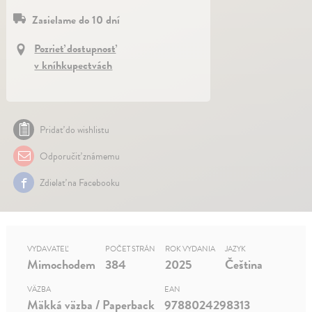
Zasielame do 10 dní
Pozrieť dostupnosť
v kníhkupectvách
Pridať do wishlistu
Odporučiť známemu
Zdielať na Facebooku
VYDAVATEĽ
POČET STRÁN
ROK VYDANIA
JAZYK
Mimochodem
384
2025
Čeština
VÄZBA
EAN
Mäkká väzba / Paperback
9788024298313