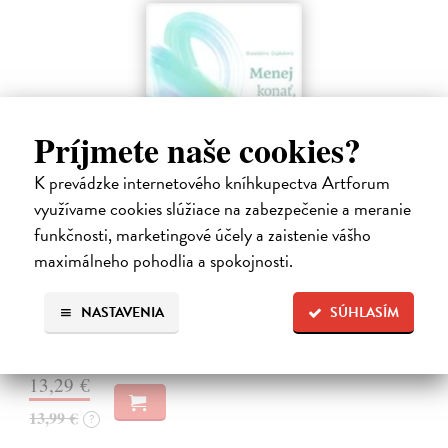
Príjmete naše cookies?
K prevádzke internetového kníhkupectva Artforum
využívame cookies slúžiace na zabezpečenie a meranie
funkčnosti, marketingové účely a zaistenie vášho
Menej konať, viac byť
maximálneho pohodlia a spokojnosti.
Gajdošová Stanislava
| Kniha
Strávila som roky vo väzení, žila som v zajatí výkonu. Vlastnú hodnotu
NASTAVENIA
SÚHLASÍM
som nachádzala v tom, koľko toho zvládnem.
Dodávateľ nemá titul na sklade. Dodanie do cca. 30 dní.
13,29 €
13,99 €
?