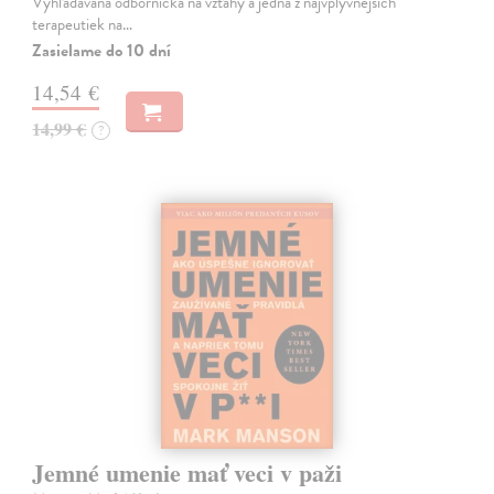
Vyhľadávaná odborníčka na vzťahy a jedna z najvplyvnejších
terapeutiek na…
Zasielame do 10 dní
14,54 €
14,99 €
?
Jemné umenie mať veci v paži