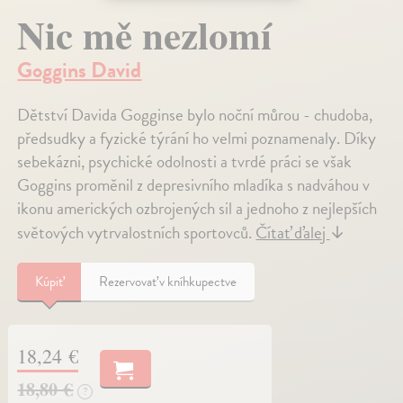
Nic mě nezlomí
Goggins David
Dětství Davida Gogginse bylo noční můrou - chudoba,
předsudky a fyzické týrání ho velmi poznamenaly. Díky
sebekázni, psychické odolnosti a tvrdé práci se však
Goggins proměnil z depresivního mladíka s nadváhou v
ikonu amerických ozbrojených sil a jednoho z nejlepších
světových vytrvalostních sportovců.
Čítať ďalej
↓
Kúpiť
Rezervovať v kníhkupectve
18,24 €
18,80 €
?