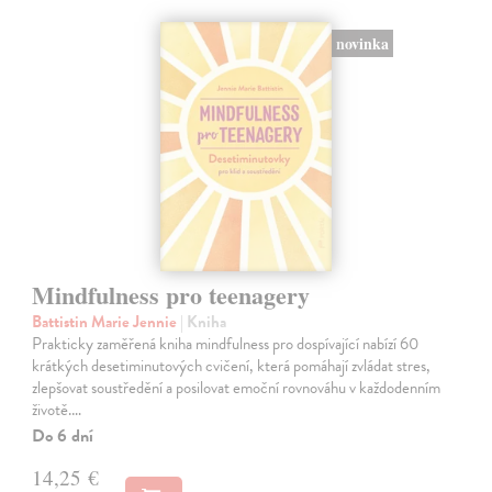
novinka
Mindfulness pro teenagery
Battistin Marie Jennie
| Kniha
Prakticky zaměřená kniha mindfulness pro dospívající nabízí 60
krátkých desetiminutových cvičení, která pomáhají zvládat stres,
zlepšovat soustředění a posilovat emoční rovnováhu v každodenním
životě.…
Do 6 dní
14,25 €