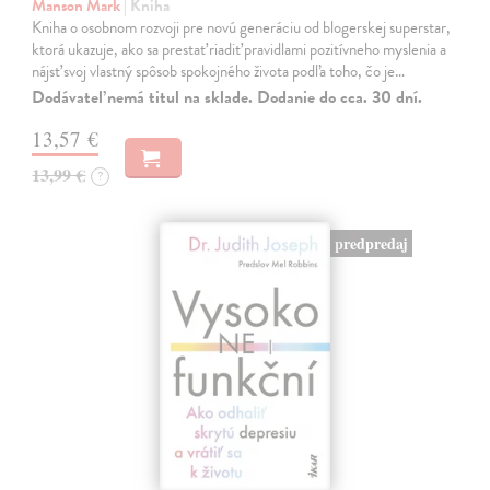
Manson Mark
| Kniha
Kniha o osobnom rozvoji pre novú generáciu od blogerskej superstar,
ktorá ukazuje, ako sa prestať riadiť pravidlami pozitívneho myslenia a
nájsť svoj vlastný spôsob spokojného života podľa toho, čo je…
Dodávateľ nemá titul na sklade. Dodanie do cca. 30 dní.
13,57 €
13,99 €
?
predpredaj