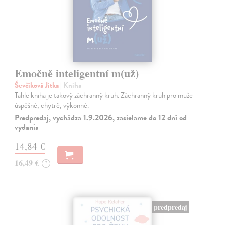
Emočně inteligentní m(už)
Ševčíková Jitka
| Kniha
Tahle kniha je takový záchranný kruh. Záchranný kruh pro muže
úspěšné, chytré, výkonné.
Predpredaj, vychádza 1.9.2026, zasielame do 12 dní od
vydania
14,84 €
16,49 €
?
predpredaj