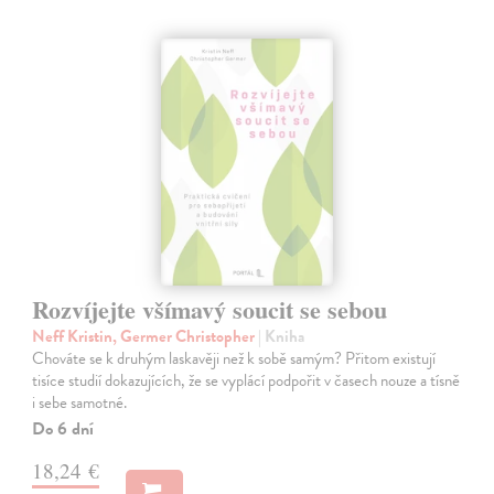
Rozvíjejte všímavý soucit se sebou
Neff Kristin, Germer Christopher
| Kniha
Chováte se k druhým laskavěji než k sobě samým? Přitom existují
tisíce studií dokazujících, že se vyplácí podpořit v časech nouze a tísně
i sebe samotné.
Do 6 dní
18,24 €