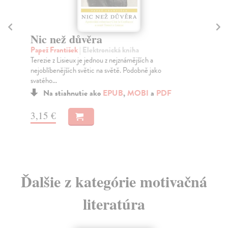
Ni
Hu
Nic než důvěra
Kni
Papež František
| Elektronická kniha
ven
Terezie z Lisieux je jednou z nejznámějších a
oby
nejoblíbenějších světic na světě. Podobně jako
Za
svatého...
13
Na stiahnutie ako
EPUB
,
MOBI
a
PDF
13
3,15 €
Ďalšie z kategórie motivačná
literatúra