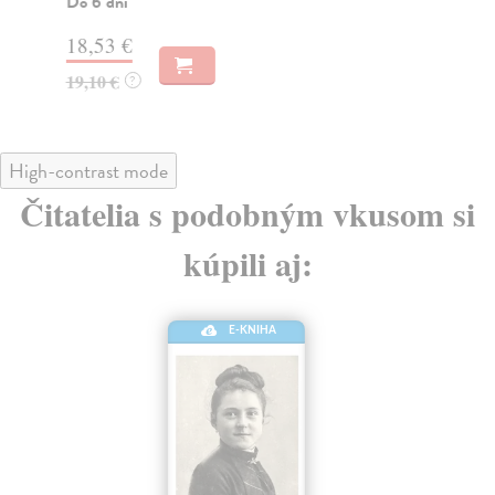
Do 6 dní
20
18,53 €
21
19,10 €
?
High-contrast mode
Čitatelia s podobným vkusom si
kúpili aj:
E-KNIHA