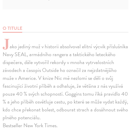
O TITULE
J
ako jediný muž v historii absolvoval elitní výcvik příslušníka
Navy SEAL, armádního rangera a taktického leteckého
dispečera, dále vytvořil rekordy v mnoha vytrvalostních
závodech a časopis Outside ho označil za nejzdatnějšího
muže v Americe. V knize Nic mě nezlomí se dělí o svůj
fascinující životní příběh a odhaluje, že většina z nás využívá
pouze 40 % svých schopností. Goggins tomu říká pravidlo 40
% a jeho příběh osvětluje cestu, po které se může vydat každý,
kdo chce překonat bolest, odbourat strach a dosáhnout svého
plného potenciálu.
Bestseller New York Times.