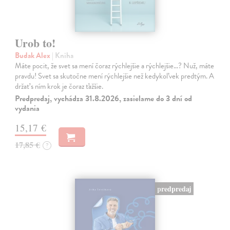
Urob to!
Budak Alex
| Kniha
Máte pocit, že svet sa mení čoraz rýchlejšie a rýchlejšie…? Nuž, máte
pravdu! Svet sa skutočne mení rýchlejšie než kedykoľvek predtým. A
držať s ním krok je čoraz ťažšie.
Predpredaj, vychádza 31.8.2026, zasielame do 3 dní od
vydania
15,17 €
17,85 €
?
predpredaj