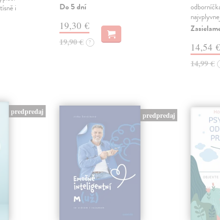
Do 5 dní
odborníčka
tísně i
najvplyvne
19,30 €
Zasielam
19,90 €
?
14,54 
14,99 €
predpredaj
predpredaj