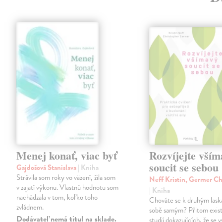
Menej konať, viac byť
Rozvíjejte vším
soucit se sebou
Gajdošová Stanislava
| Kniha
Strávila som roky vo väzení, žila som
Neff Kristin, Germer Ch
v zajatí výkonu. Vlastnú hodnotu som
| Kniha
nachádzala v tom, koľko toho
Chováte se k druhým laska
zvládnem.
sobě samým? Přitom existu
Dodávateľ nemá titul na sklade.
studií dokazujících, že se v