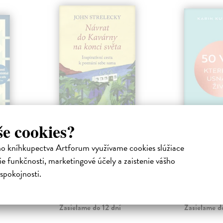
še cookies?
ro
Návrat do Kavárny
50 vět, 
na konci světa
usnadní 
ho kníhkupectva Artforum využívame cookies slúžiace
niha
Strelecky John
| Kniha
Kuschiková 
e funkčnosti, marketingové účely a zaistenie vášho
lověk v
Vypravěč John býval
Obyčejný roz
spokojnosti.
e
vystresovaným manažerem, ale
rychle zvrtnou
Jordan B.
dnes už vede vyvážený a
někdo něco špa
spokojený život. Jednou se ...
prosté věty ...
Zasielame do 12 dní
Zasielame d