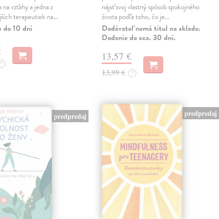
 na vzťahy a jedna z
nájsť svoj vlastný spôsob spokojného
jších terapeutiek na…
života podľa toho, čo je…
e do 10 dní
Dodávateľ nemá titul na sklade.
Dodanie do cca. 30 dní.
€
13,57 €
?
13,99 €
?
predpredaj
predpredaj