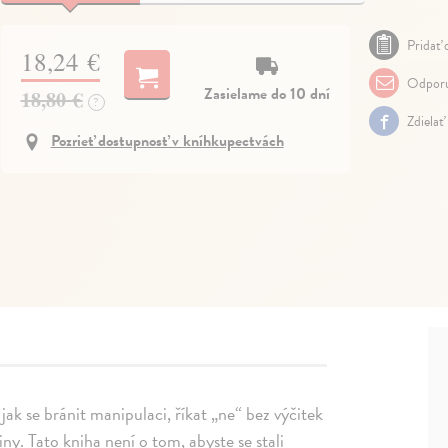
Pridať 
18,24 €
Odporu
Zasielame do 10 dní
18,80 €
?
Zdielať
Pozrieť dostupnosť v kníhkupectvách
 jak se bránit manipulaci, říkat „ne“ bez výčitek
ny. Tato kniha není o tom, abyste se stali