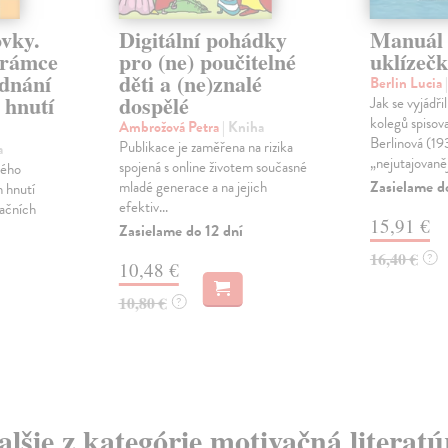
vky.
Digitální pohádky
Manuál
 rámce
pro (ne) poučitelné
uklízeč
ednání
děti a (ne)znalé
Berlin Lucia
 hnutí
dospělé
Jak se vyjádřil
kolegů spisova
Ambrožová Petra
| Kniha
Berlinová (1
Publikace je zaměřena na rizika
a
„nejutajovaněj
spojená s online životem současné
kého
Zasielame d
mladé generace a na jejich
h hnutí
efektiv...
tačních
15,91 €
Zasielame do 12 dní
16,40 €
?
10,48 €
10,80 €
?
alšie z kategórie motivačná literatú