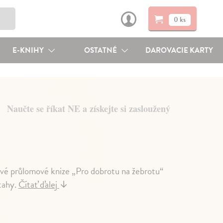
0 ks
E-KNIHY
OSTATNÉ
DAROVACIE KARTY
Naučte se říkat NE a získejte si zasloužený
své průlomové knize „Pro dobrotu na žebrotu“
ztahy.
Čítať ďalej
↓