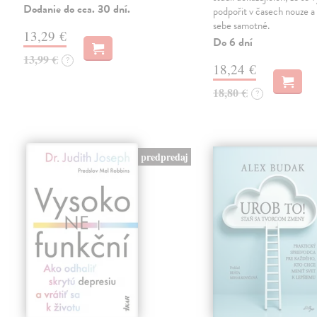
Dodanie do cca. 30 dní.
podpořit v časech nouze a 
sebe samotné.
13,29 €
Do 6 dní
13,99 €
?
18,24 €
18,80 €
?
predpredaj