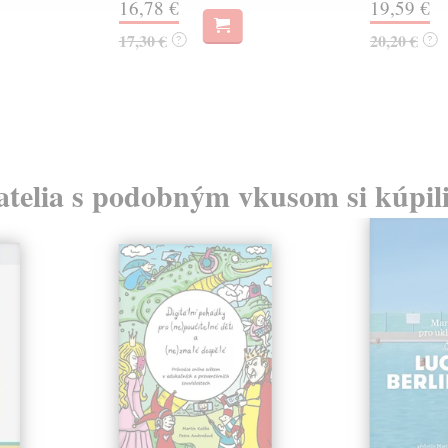
16,78 €
19,59 €
17,30 €
20,20 €
?
?
atelia s podobným vkusom si kúpili