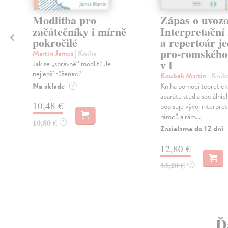
Modlitba pro
Zápas o uvozo
začátečníky i mírně
Interpretační
pokročilé
a repertoár j
pro-romského
Martin James
| Kniha
v l
Jak se „správně“ modlit? Je
nejlepší růženec?
Koubek Martin
| Knih
Na sklade
Kniha pomocí teoretic
?
aparátu studia sociálníc
10,48 €
popisuje vývoj interpre
rámců a rám...
10,80 €
?
Zasielame do 12 dní
12,80 €
13,20 €
?
Ď