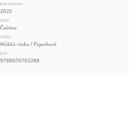
ROK VYDANIA
2025
JAZYK
Čeština
VÄZBA
Mäkká väzba / Paperback
EAN
9788076702288