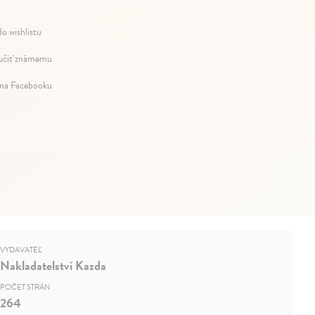
do wishlistu
čiť známemu
 na Facebooku
VYDAVATEĽ
Nakladatelství Kazda
POČET STRÁN
264