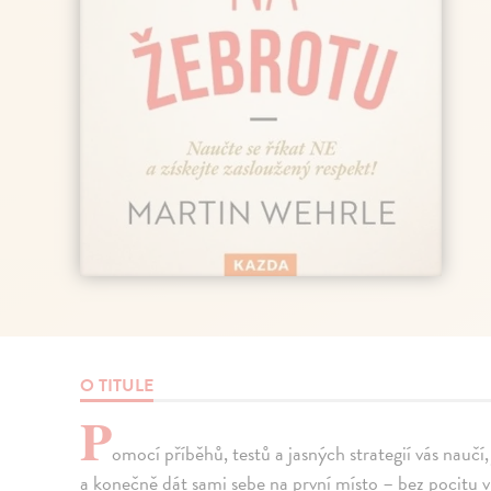
O TITULE
P
omocí příběhů, testů a jasných strategií vás naučí,
a konečně dát sami sebe na první místo – bez pocitu vi