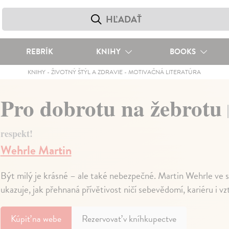
REBRÍK
KNIHY
BOOKS
KNIHY
-
ŽIVOTNÝ ŠTÝL A ZDRAVIE
-
MOTIVAČNÁ LITERATÚRA
Pro dobrotu na žebrotu
respekt!
Wehrle Martin
Být milý je krásné – ale také nebezpečné. Martin Wehrle ve 
ukazuje, jak přehnaná přívětivost ničí sebevědomí, kariéru i v
Kúpiť
na webe
Rezervovať v kníhkupectve