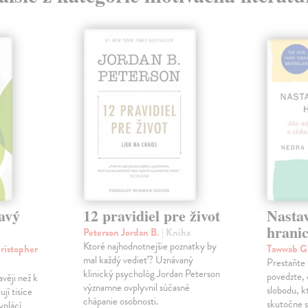
avý
12 pravidiel pre život
Nastav
hrani
Peterson Jordan B.
| Kniha
Ktoré najhodnotnejšie poznatky by
ristopher
Tawwab G
mal každý vedieť? Uznávaný
Prestaňte 
klinický psychológ Jordan Peterson
povedzte, 
věji než k
významne ovplyvnil súčasné
slobodu, k
jí tisíce
chápanie osobnosti.
skutočne 
yplácí