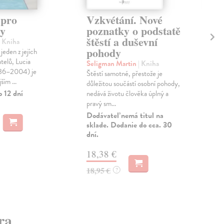
 pro
Vzkvétání. Nové
Pi
ky
poznatky o podstatě
Dan
štěstí a duševní
Víte
| Kniha
pohody
Neb
 jeden z jejích
race
telů, Lucia
Seligman Martin
| Kniha
936–2004) je
Zas
Štěstí samotné, přestože je
ším ...
důležitou součástí osobní pohody,
18
o 12 dní
nedává životu člověka úplný a
pravý sm...
18,
Dodávateľ nemá titul na
sklade. Dodanie do cca. 30
dní.
18,38 €
18,95 €
?
ra