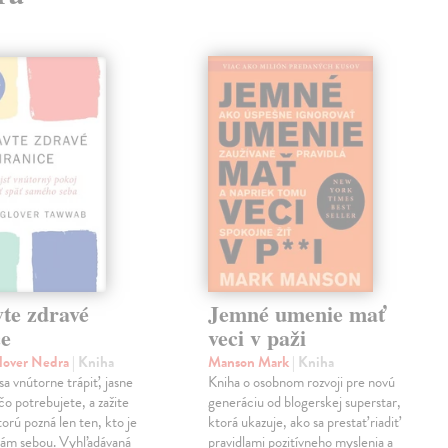
te zdravé
Jemné umenie mať
ce
veci v paži
lover Nedra
| Kniha
Manson Mark
| Kniha
sa vnútorne trápiť, jasne
Kniha o osobnom rozvoji pre novú
čo potrebujete, a zažite
generáciu od blogerskej superstar,
torú pozná len ten, kto je
ktorá ukazuje, ako sa prestať riadiť
sám sebou. Vyhľadávaná
pravidlami pozitívneho myslenia a