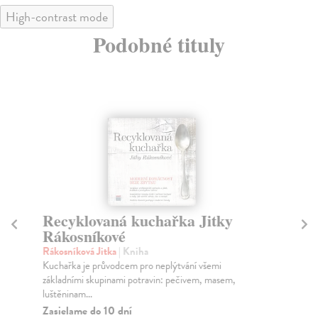
High-contrast mode
Podobné tituly
Recyklovaná kuchařka Jitky
V
Rákosníkové
kol
Veg
Rákosníková Jitka
| Kniha
150
Kuchařka je průvodcem pro neplýtvání všemi
základními skupinami potravin: pečivem, masem,
Do
luštěninam...
30
Zasielame do 10 dní