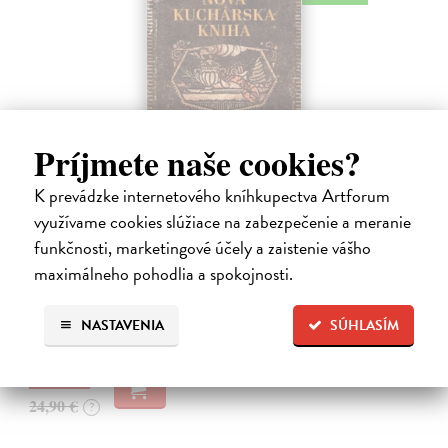
Príjmete naše cookies?
K prevádzke internetového kníhkupectva Artforum
využívame cookies slúžiace na zabezpečenie a meranie
Nová kuchárska kniha
funkčnosti, marketingové účely a zaistenie vášho
Vansová Terézia (zost.)
| Kniha
Máte pravdu, knižný trh prekypuje kuchárskymi knihami. Nová
maximálneho pohodlia a spokojnosti.
kuchárska kniha z pera najpovolanejšej gazdinky Terézie Vansovej je
však dielom, ktoré zaručene obohatí každú domácnosť.
NASTAVENIA
SÚHLASÍM
Na sklade
?
23,66 €
24,90 €
?