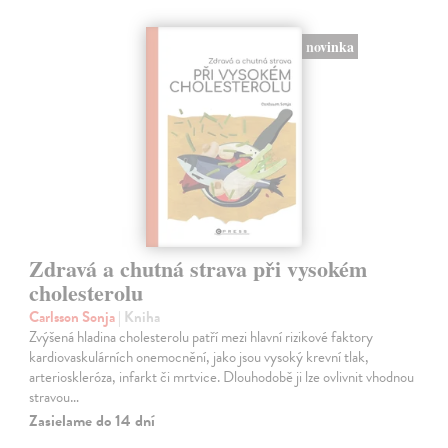
novinka
Zdravá a chutná strava při vysokém
cholesterolu
Carlsson Sonja
| Kniha
Zvýšená hladina cholesterolu patří mezi hlavní rizikové faktory
kardiovaskulárních onemocnění, jako jsou vysoký krevní tlak,
arterioskleróza, infarkt či mrtvice. Dlouhodobě ji lze ovlivnit vhodnou
stravou…
Zasielame do 14 dní