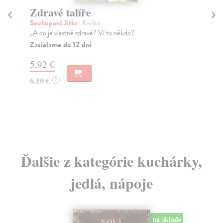
Zdravé talíře
R
R
Soukupová Jitka
| Kniha
„A co je vlastně zdravé? Ví to někdo?
Rák
Kuc
Zasielame do 12 dní
zák
5,92 €
luš
Za
6,10 €
?
20
21
Ďalšie z kategórie kuchárky,
jedlá, nápoje
na sklade