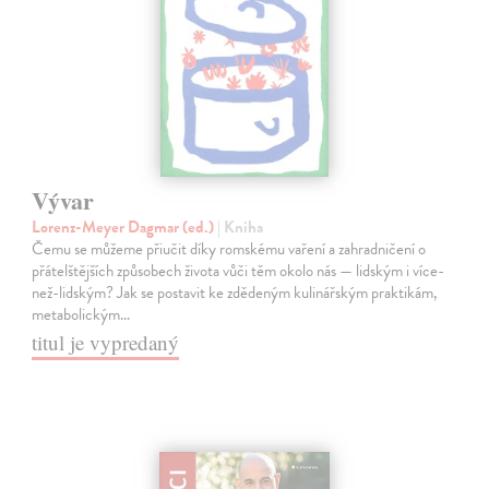
Vývar
Lorenz-Meyer Dagmar (ed.)
| Kniha
Čemu se můžeme přiučit díky romskému vaření a zahradničení o
přátelštějších způsobech života vůči těm okolo nás — lidským i více-
než-lidským? Jak se postavit ke zdědeným kulinářským praktikám,
metabolickým…
titul je vypredaný