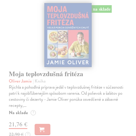
na sklade
Moja teplovzdušná fritéza
Oliver Jamie
| Kniha
Rýchla a pohodlná príprava jedál v teplovzdušnej fritéze v súčasnosti
patrí k najobľúbenejším spôsobom varenia. Od polievok a šalátov po
cestoviny či dezerty - Jamie Oliver ponúka osvedčené a zábavné
recepty,…
Na sklade
?
21,76 €
22,90 €
?