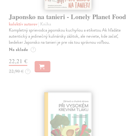
Japonsko na tanieri - Lonely Planet Food
kolektív autorov
| Kniha
Kompletný sprievodca japonskou kuchyňou a etiketou Ak hľadáte
autentický a jedinečný kulinársky zážitok, ale neviete, kde začať,
bedeker Japonsko na tanieri je pre vás tou správnou voľbou.
Na sklade
?
22,21 €
22,90 €
?