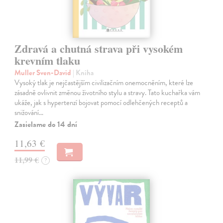
Zdravá a chutná strava při vysokém
krevním tlaku
Muller Sven-David
| Kniha
Vysoký tlak je nejčastějším civilizačním onemocněním, které lze
zásadně ovlivnit změnou životního stylu a stravy. Tato kuchařka vám
ukáže, jak s hypertenzí bojovat pomocí odlehčených receptů a
snižování…
Zasielame do 14 dní
11,63 €
11,99 €
?