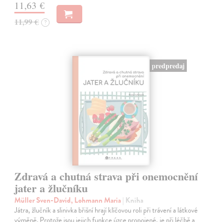
11,63 €
11,99 €
?
predpredaj
Zdravá a chutná strava při onemocnění
jater a žlučníku
Müller Sven-David, Lohmann Maria
| Kniha
Játra, žlučník a slinivka břišní hrají klíčovou roli při trávení a látkové
výměně. Protože jsou jejich funkce úzce propojené, je při léčbě a