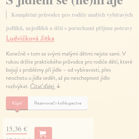
Kompletní průvodce pro rodiče malých vybíravých
jedlíků, nejedlíků a dětí s poruchami příjmu potravy
Ludvíčková Jitka
Konečně v tom se svými malými dětmi nejste sami. V
rukou držíte praktického průvodce pro rodiče dětí, které
bojují s problémy při jídle – od vybíravosti, přes
neochotu u jídla sedět, až po neschopnost jídlo
rozžvýkat.
Čítať ďalej
↓
Kúpiť
Rezervovať v kníhkupectve
15,36 €