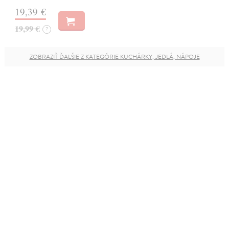
19,39 €
19,99 €
?
ZOBRAZIŤ ĎALŠIE Z KATEGÓRIE KUCHÁRKY, JEDLÁ, NÁPOJE