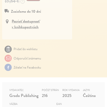
15,84 €
?
Zasielame do 10 dní
Pozrieť dostupnosť
v kníhkupectvách
Pridať do wishlistu
Odporučiť známemu
Zdielať na Facebooku
VYDAVATEĽ
POČET STRÁN
ROK VYDANIA
JAZYK
Grada Publishing
216
2025
Čeština
VÄZBA
EAN