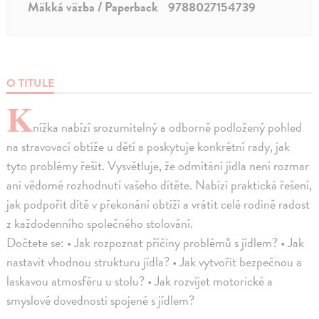
Mäkká väzba / Paperback
9788027154739
O TITULE
K
nížka nabízí srozumitelný a odborně podložený pohled
na stravovací obtíže u dětí a poskytuje konkrétní rady, jak
tyto problémy řešit. Vysvětluje, že odmítání jídla není rozmar
ani vědomé rozhodnutí vašeho dítěte. Nabízí praktická řešení,
jak podpořit dítě v překonání obtíží a vrátit celé rodině radost
z každodenního společného stolování.
Dočtete se: • Jak rozpoznat příčiny problémů s jídlem? • Jak
nastavit vhodnou strukturu jídla? • Jak vytvořit bezpečnou a
laskavou atmosféru u stolu? • Jak rozvíjet motorické a
smyslové dovednosti spojené s jídlem?