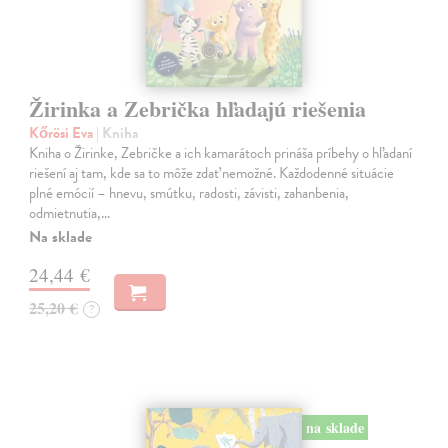
Žirinka a Zebrička hľadajú riešenia
Kőrösi Eva
| Kniha
Kniha o Žirinke, Zebričke a ich kamarátoch prináša príbehy o hľadaní
riešení aj tam, kde sa to môže zdať nemožné. Každodenné situácie
plné emócií – hnevu, smútku, radosti, závisti, zahanbenia,
odmietnutia,…
Na sklade
24,44 €
25,20 €
?
na sklade