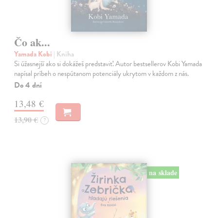
Čo ak...
Yamada Kobi
| Kniha
Si úžasnejší ako si dokážeš predstaviť. Autor bestsellerov Kobi Yamada
napísal príbeh o nespútanom potenciály ukrytom v každom z nás.
Do 4 dní
13,48 €
13,90 €
?
na sklade