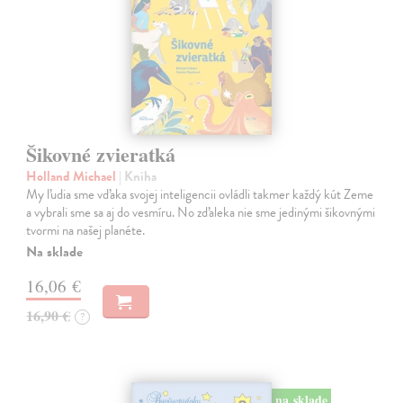
Šikovné zvieratká
Holland Michael
| Kniha
My ľudia sme vďaka svojej inteligencii ovládli takmer každý kút Zeme
a vybrali sme sa aj do vesmíru. No zďaleka nie sme jedinými šikovnými
tvormi na našej planéte.
Na sklade
16,06 €
16,90 €
?
na sklade