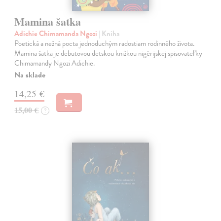
Mamina šatka
Adichie Chimamanda Ngozi
| Kniha
Poetická a nežná pocta jednoduchým radostiam rodinného života.
Mamina šatka je debutovou detskou knižkou nigérijskej spisovateľky
Chimamandy Ngozi Adichie.
Na sklade
14,25 €
15,00 €
?