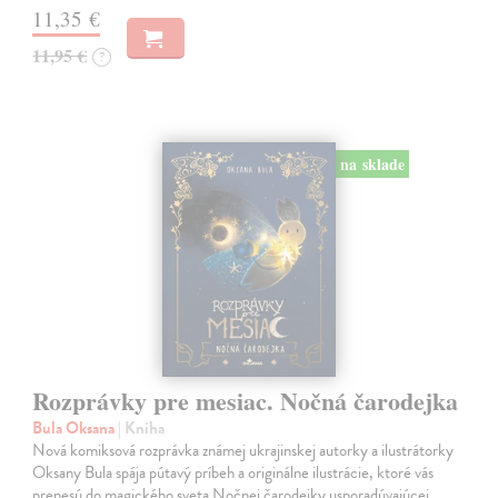
11,35 €
11,95 €
?
na sklade
Rozprávky pre mesiac. Nočná čarodejka
Bula Oksana
| Kniha
Nová komiksová rozprávka známej ukrajinskej autorky a ilustrátorky
Oksany Bula spája pútavý príbeh a originálne ilustrácie, ktoré vás
prenesú do magického sveta Nočnej čarodejky usporadúvajúcej