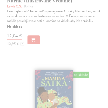
Narnie (Ilustrované vydanie)
Lewis C.S.
| Kniha
Prečítajte si obľúbenú časť úspešnej série Kroniky Narnie: Lev, šatník
a čarodejnica v novom ilustrovanom vydaní. V Európe zúri vojna a
rodičia posielajú svoje deti z Londýna na vidiek, aby ich chránili…
Na sklade
12,04 €
12,95 €
?
na sklade