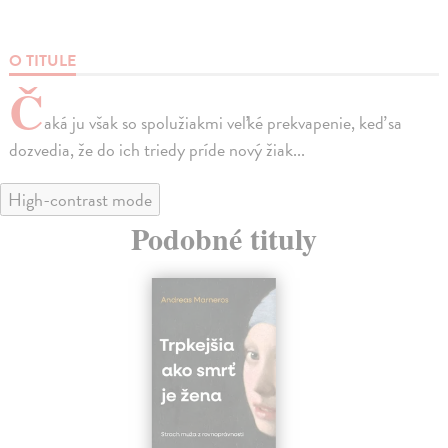
O TITULE
Č
aká ju však so spolužiakmi veľké prekvapenie, keď sa
dozvedia, že do ich triedy príde nový žiak...
High-contrast mode
Podobné tituly