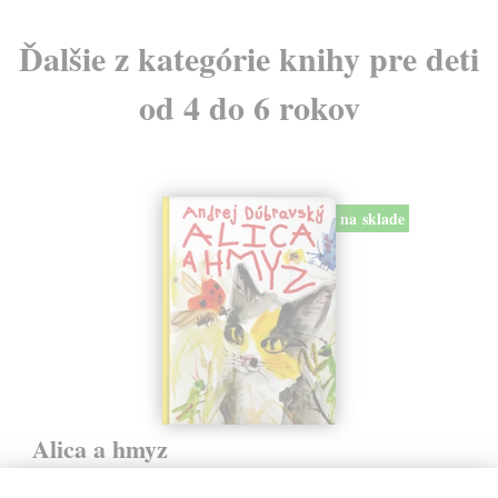
Ďalšie z kategórie knihy pre deti
od 4 do 6 rokov
na sklade
Alica a hmyz
Dúbravský Andrej
| Kniha
Alica je zvedavá mačka, ktorá býva so zvedavým Andrejom. Obaja sú