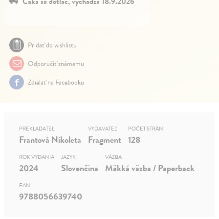
Čaká sa dotlač, vychádza 18.9.2026
Pridať do wishlistu
Odporučiť známemu
Zdielať na Facebooku
PREKLADATEĽ
VYDAVATEĽ
POČET STRÁN
Frantová Nikoleta
Fragment
128
ROK VYDANIA
JAZYK
VÄZBA
2024
Slovenčina
Mäkká väzba / Paperback
EAN
9788056639740