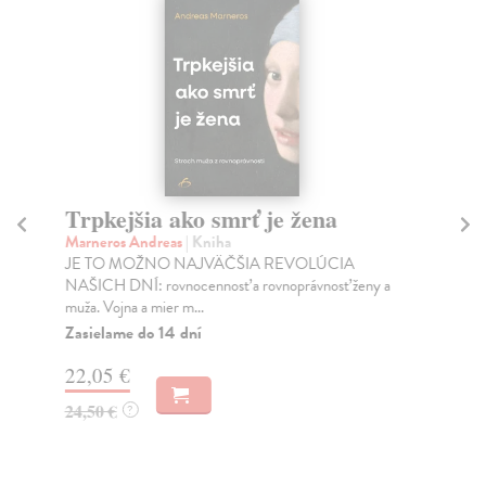
Trpkejšia ako smrť je žena
P
Marneros Andreas
| Kniha
Bor
JE TO MOŽNO NAJVÄČŠIA REVOLÚCIA
Tát
NAŠICH DNÍ: rovnocennosť a rovnoprávnosť ženy a
Bor
muža. Vojna a mier m...
Na
Zasielame do 14 dní
18
22,05 €
19
24,50 €
?