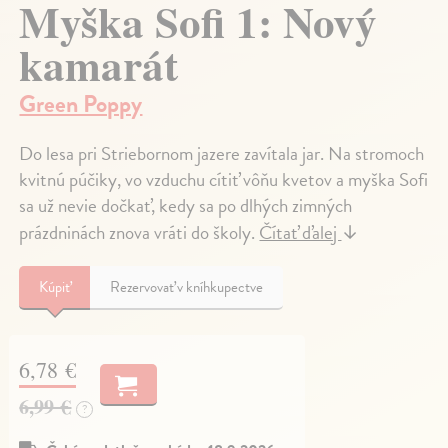
Myška Sofi 1: Nový
kamarát
Green Poppy
Do lesa pri Striebornom jazere zavítala jar. Na stromoch
kvitnú púčiky, vo vzduchu cítiť vôňu kvetov a myška Sofi
sa už nevie dočkať, kedy sa po dlhých zimných
prázdninách znova vráti do školy.
Čítať ďalej
↓
Kúpiť
Rezervovať v kníhkupectve
6,78 €
6,99 €
?