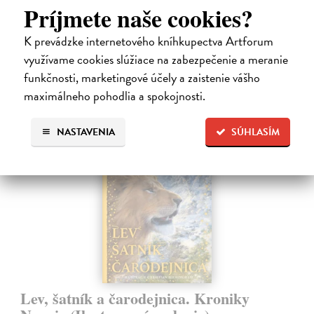
Príjmete naše cookies?
fascinovaní ríšou hmyzu.
Na sklade
K prevádzke internetového kníhkupectva Artforum
28,03 €
využívame cookies slúžiace na zabezpečenie a meranie
funkčnosti, marketingové účely a zaistenie vášho
28,90 €
?
maximálneho pohodlia a spokojnosti.
NASTAVENIA
SÚHLASÍM
na sklade
Lev, šatník a čarodejnica. Kroniky