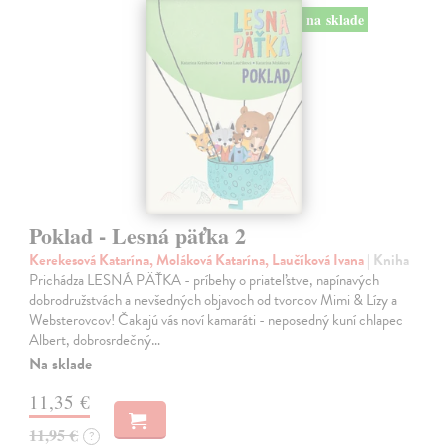
na sklade
Poklad - Lesná päťka 2
Kerekesová Katarína, Moláková Katarína, Laučíková Ivana
| Kniha
Prichádza LESNÁ PÄŤKA - príbehy o priateľstve, napínavých
dobrodružstvách a nevšedných objavoch od tvorcov Mimi & Lízy a
Websterovcov! Čakajú vás noví kamaráti - neposedný kuní chlapec
Albert, dobrosrdečný…
Na sklade
11,35 €
11,95 €
?