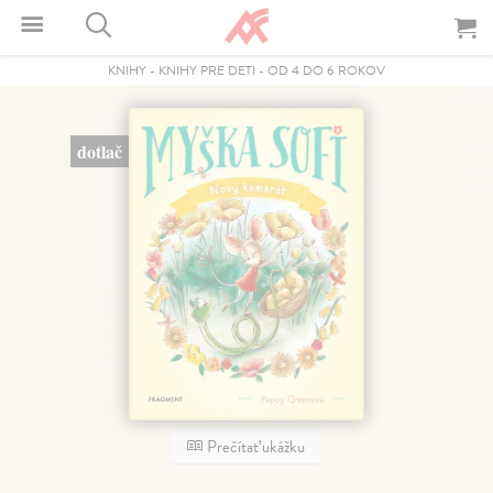
KNIHY
-
KNIHY PRE DETI
-
OD 4 DO 6 ROKOV
dotlač
Prečítať ukážku