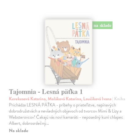
na sklade
Tajomnia - Lesná päťka 1
Kerekesová Katarína, Moláková Katarína, Laučíková Ivana
| Kniha
Prichádza LESNÁ PÄŤKA - príbehy o priateľstve, napínavých
dobrodružstvách a nevšedných objavoch od tvorcov Mimi & Lízy a
Websterovcov! Čakajú vás noví kamaráti - neposedný kuní chlapec
Albert, dobrosrdečný…
Na sklade