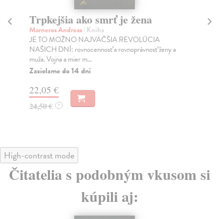
Trpkejšia ako smrť je žena
P
Marneros Andreas
| Kniha
Bor
JE TO MOŽNO NAJVÄČŠIA REVOLÚCIA
Tát
NAŠICH DNÍ: rovnocennosť a rovnoprávnosť ženy a
Bor
muža. Vojna a mier m...
Na
Zasielame do 14 dní
18
22,05 €
19
24,50 €
?
High-contrast mode
Čitatelia s podobným vkusom si
kúpili aj: