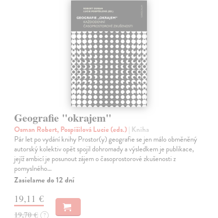
Geografie "okrajem"
Osman Robert, Pospíšilová Lucie (eds.)
| Kniha
Pár let po vydání knihy Prostor(y) geografie se jen málo obměněný
autorský kolektiv opět spojil dohromady a výsledkem je publikace,
jejíž ambicí je posunout zájem o časoprostorové zkušenosti z
pomyslného…
Zasielame do 12 dní
19,11 €
19,70 €
?