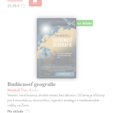
21,30 €
?
na sklade
Budúcnosť geografie
Marshall Tim
| Kniha
Vesmír: nová hranica, divoké miesto bez zákonov. Už teraz je kľúčový
pre komunikáciu, ekonomiku, vojenskú stratégiu a medzinárodné
vzťahy na Zemi.
Na sklade
?