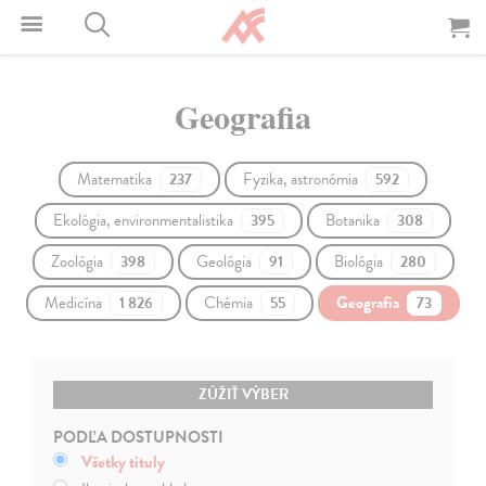
Geografia
Matematika
Fyzika, astronómia
237
592
Ekológia, environmentalistika
Botanika
395
308
Zoológia
Geológia
Biológia
398
91
280
Medicína
Chémia
Geografia
1 826
55
73
ZÚŽIŤ VÝBER
PODĽA DOSTUPNOSTI
Všetky tituly