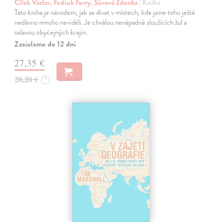
Cílek Václav, Fediuk Ferry, Sůvová Zdenka
| Kniha
Tato kniha je návodem, jak se dívat v místech, kde jsme toho ještě
nedávno mnoho neviděli. Je chválou nenápadně sloužících žul a
oslavou obyčejných krajin.
Zasielame do 12 dní
27,35 €
28,20 €
?