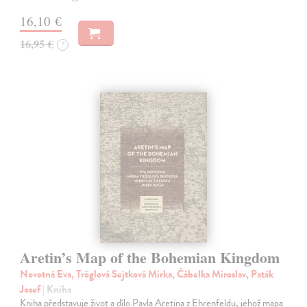
16,10 €
16,95 €
?
Aretin’s Map of the Bohemian Kingdom
Novotná Eva, Tröglová Sejtková Mirka, Čábelka Miroslav, Paták
Josef
| Kniha
Kniha představuje život a dílo Pavla Aretina z Ehrenfeldu, jehož mapa