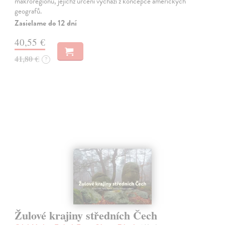
makroregionů, jejichž určení vychází z koncepce amerických
geografů.
Zasielame do 12 dní
40,55 €
41,80 €
?
Žulové krajiny středních Čech