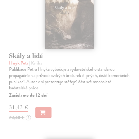
Skály a lidé
Hnyk Petr
| Kniha
Publikace Petra Hnyka vybočuje z vydavatelského standardu
propagačních a průvodcovských brožurek či jiných, čistě komerčních
publikací. Autor v ní prezentuje stěžejní část své mnohaleté
badatelské práce.…
Zasielame do 12 dní
31,43 €
32,40 €
?