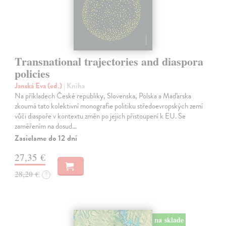
Transnational trajectories and diaspora
policies
Janská Eva (ed.)
| Kniha
Na příkladech České republiky, Slovenska, Polska a Maďarska
zkoumá tato kolektivní monografie politiku středoevropských zemí
vůči diaspoře v kontextu změn po jejich přistoupení k EU. Se
zaměřením na dosud…
Zasielame do 12 dní
27,35 €
28,20 €
?
na sklade