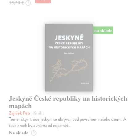
15,30 €
?
na sklade
Jeskyně České republiky na historických
mapách
Zajíček Petr
| Kniha
Téměř čtyři tisíce jeskyní se ukrývají pod povrchem našeho území. A
řada z nich byla známa od nepaměti.
Na sklade
?