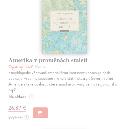
Amerika v proměnách staletí
Opatrný Josef
| Kniha
Encyklopedie věnovaná americkému kontinentu obsahuje hesla
popisující všechny současné i minulé státní útvary v Severní i Jižní
Americe a také události, které zásadně ovlivnily dějiny regionu, jako
např.…
Na sklade
?
26,87 €
27,70 €
?