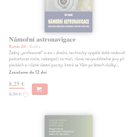
Námořní astronavigace
Konár Jiří
| Kniha
Žádný „profesionál“ si ani v dnešní, technicky vyspělé době nedovolí
podceňovat moře, nebezpečí na moři, různé nevysvětlitelné jevy při
plavbách a i různé vlastní pocity, které se Vám po létech služby…
Zasielame do 12 dní
8,25 €
8,50 €
?