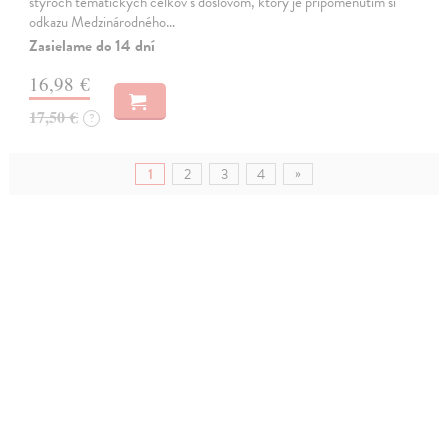
štyroch tematických celkov s doslovom, ktorý je pripomenutím si
odkazu Medzinárodného…
Zasielame do 14 dní
16,98 €
17,50 €
?
»
1
2
3
4