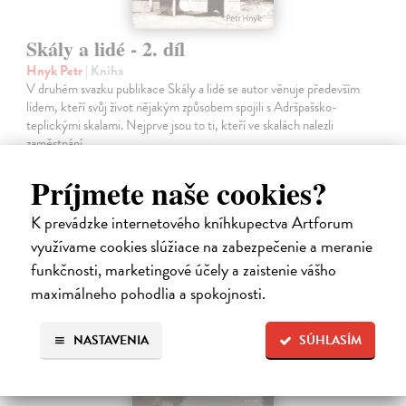
Skály a lidé - 2. díl
Hnyk Petr
| Kniha
V druhém svazku publikace Skály a lidé se autor věnuje především
lidem, kteří svůj život nějakým způsobem spojili s Adršpašsko-
teplickými skalami. Nejprve jsou to ti, kteří ve skalách nalezli
zaměstnání.…
Zasielame do 12 dní
Príjmete naše cookies?
26,87 €
K prevádzke internetového kníhkupectva Artforum
27,70 €
?
využívame cookies slúžiace na zabezpečenie a meranie
funkčnosti, marketingové účely a zaistenie vášho
maximálneho pohodlia a spokojnosti.
na sklade
NASTAVENIA
SÚHLASÍM