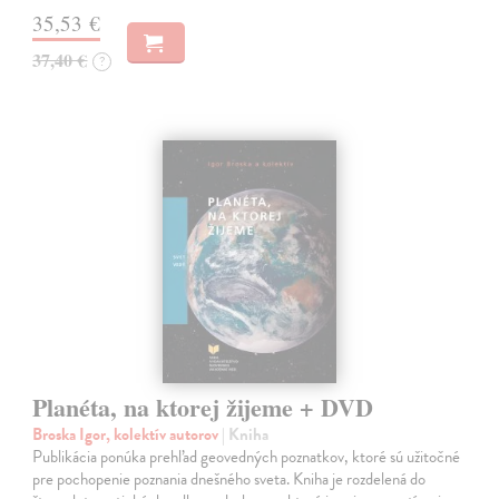
35,53 €
37,40 €
?
Planéta, na ktorej žijeme + DVD
Broska Igor, kolektív autorov
| Kniha
Publikácia ponúka prehľad geovedných poznatkov, ktoré sú užitočné
pre pochopenie poznania dnešného sveta. Kniha je rozdelená do