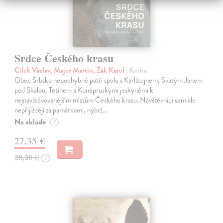
Srdce Českého krasu
Cílek Václav, Majer Martin, Žák Karel
| Kniha
Obec Srbsko nepochybně patří spolu s Karlštejnem, Svatým Janem
pod Skalou, Tetínem a Koněpruskými jeskyněmi k
nejnavštěvovanějším místům Českého krasu. Návštěvníci sem ale
nepřijíždějí za památkami, nýbrž…
Na sklade
?
27,35 €
28,20 €
?