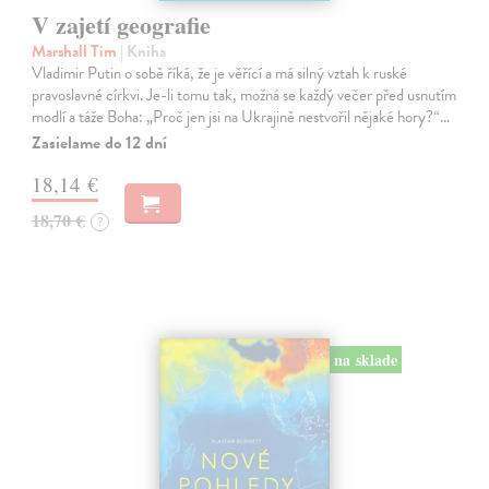
V zajetí geografie
Marshall Tim
| Kniha
Vladimir Putin o sobě říká, že je věřící a má silný vztah k ruské
pravoslavné církvi. Je-li tomu tak, možná se každý večer před usnutím
modlí a táže Boha: „Proč jen jsi na Ukrajině nestvořil nějaké hory?“…
Zasielame do 12 dní
18,14 €
18,70 €
?
na sklade