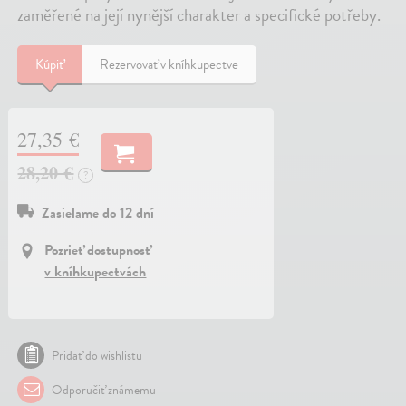
zaměřené na její nynější charakter a specifické potřeby.
Kúpiť
Rezervovať v kníhkupectve
27,35 €
28,20 €
?
Zasielame do 12 dní
Pozrieť dostupnosť
v kníhkupectvách
Pridať do wishlistu
Odporučiť známemu