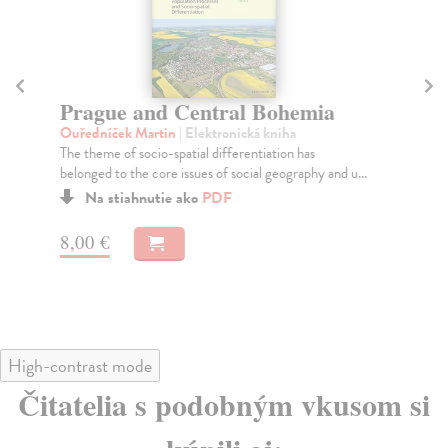
Mi
E
Prague and Central Bohemia
Pe
Ouředníček Martin
| Elektronická kniha
Po
The theme of socio-spatial differentiation has
In 
belonged to the core issues of social geography and u...
Pol
Na stiahnutie ako
PDF
Za
8,00 €
11
12
High-contrast mode
Čitatelia s podobným vkusom si