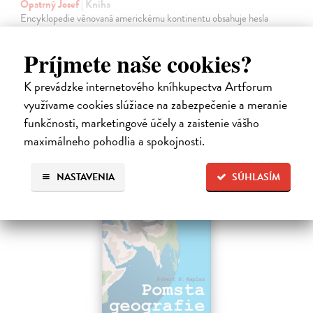
Opatrný Josef
| Kniha
Encyklopedie věnovaná americkému kontinentu obsahuje hesla
popisující všechny současné i minulé státní útvary v Severní i Jižní
Americe a také události, které zásadně ovlivnily dějiny regionu, jako
Príjmete naše cookies?
např.…
Na sklade
?
K prevádzke internetového kníhkupectva Artforum
26,87 €
využívame cookies slúžiace na zabezpečenie a meranie
funkčnosti, marketingové účely a zaistenie vášho
27,70 €
?
maximálneho pohodlia a spokojnosti.
NASTAVENIA
SÚHLASÍM