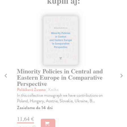
kúpili aj:
Minority Policies in Central and
Bi
Eastern Europe in Comparative
hu
Perspective
id
Poláčková Zuzana
| Kniha
Jel
In this collective monograph we have contributions on
Vzr
Poland, Hungary, Austria, Slovakia, Ukraine, B...
"hy
Zasielame do 14 dní
Za
11,64 €
12