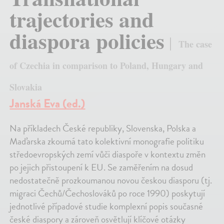
trajectories and
diaspora policies
The case
of Czechia in comparison to Poland, Hungary and
Slovakia
Janská Eva (ed.)
Na příkladech České republiky, Slovenska, Polska a
Maďarska zkoumá tato kolektivní monografie politiku
středoevropských zemí vůči diaspoře v kontextu změn
po jejich přistoupení k EU. Se zaměřením na dosud
nedostatečně prozkoumanou novou českou diasporu (tj.
migraci Čechů/Čechoslováků po roce 1990) poskytují
jednotlivé případové studie komplexní popis současné
české diaspory a zároveň osvětlují klíčové otázky