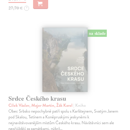
27,70 €
?
na sklade
Srdce Českého krasu
Cílek Václav, Majer Martin, Žák Karel
| Kniha
Obec Srbsko nepochybně patří spolu s Karlštejnem, Svatým Janem
pod Skalou, Tetínem a Koněpruskými jeskyněmi k
nejnavštěvovanějším místům Českého krasu. Návštěvníci sem ale
nepřijíždějí za památkami, nýbrž…