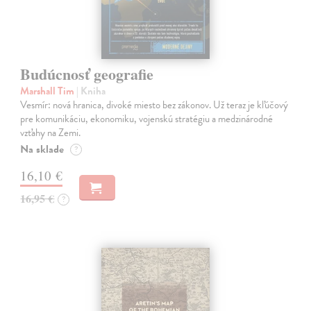
Budúcnosť geografie
Marshall Tim
| Kniha
Vesmír: nová hranica, divoké miesto bez zákonov. Už teraz je kľúčový
pre komunikáciu, ekonomiku, vojenskú stratégiu a medzinárodné
vzťahy na Zemi.
Na sklade
?
16,10 €
16,95 €
?