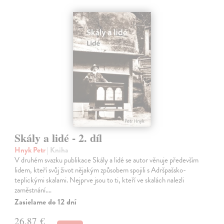
Skály a lidé - 2. díl
Hnyk Petr
| Kniha
V druhém svazku publikace Skály a lidé se autor věnuje především
lidem, kteří svůj život nějakým způsobem spojili s Adršpašsko-
teplickými skalami. Nejprve jsou to ti, kteří ve skalách nalezli
zaměstnání.…
Zasielame do 12 dní
26,87 €