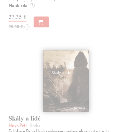
Na sklade
?
27,35 €
28,20 €
?
Skály a lidé
Hnyk Petr
| Kniha
Publikace Petra Hnyka vybočuje z vydavatelského standardu