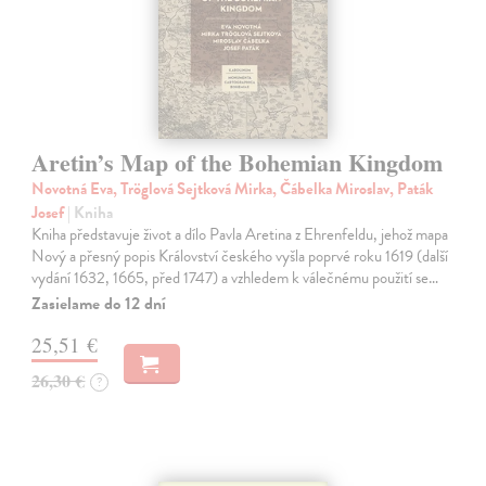
Aretin’s Map of the Bohemian Kingdom
Novotná Eva, Tröglová Sejtková Mirka, Čábelka Miroslav, Paták
Josef
| Kniha
Kniha představuje život a dílo Pavla Aretina z Ehrenfeldu, jehož mapa
Nový a přesný popis Království českého vyšla poprvé roku 1619 (další
vydání 1632, 1665, před 1747) a vzhledem k válečnému použití se…
Zasielame do 12 dní
25,51 €
26,30 €
?