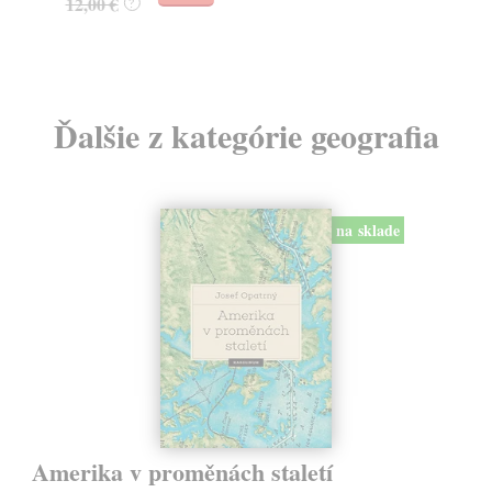
12,00 €
12
?
Ďalšie z kategórie geografia
na sklade
Amerika v proměnách staletí