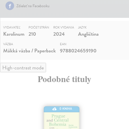
Zdielať na Facebooku
VYDAVATEĽ
POČET STRÁN
ROK VYDANIA
JAZYK
Karolinum
210
2024
Angličtina
VÄZBA
EAN
Mäkká väzba / Paperback
9788024659190
High-contrast mode
Podobné tituly
E-KNIHA