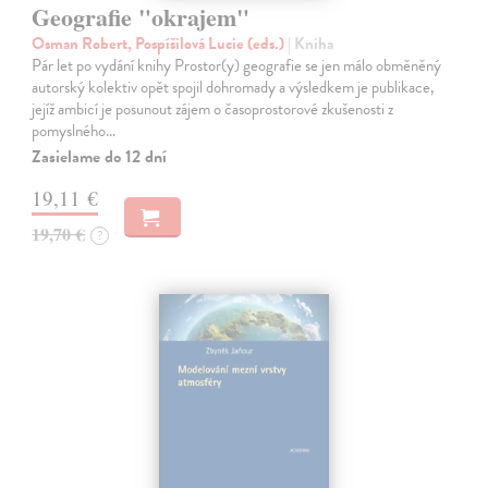
Geografie "okrajem"
Osman Robert, Pospíšilová Lucie (eds.)
| Kniha
Pár let po vydání knihy Prostor(y) geografie se jen málo obměněný
autorský kolektiv opět spojil dohromady a výsledkem je publikace,
jejíž ambicí je posunout zájem o časoprostorové zkušenosti z
pomyslného…
Zasielame do 12 dní
19,11 €
19,70 €
?