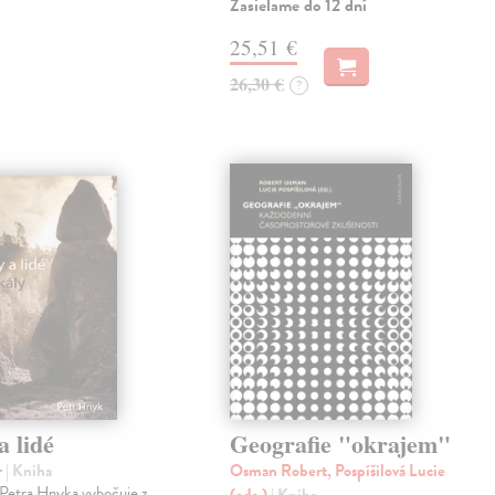
Zasielame do 12 dní
25,51 €
26,30 €
?
a lidé
Geografie "okrajem"
r
| Kniha
Osman Robert, Pospíšilová Lucie
 Petra Hnyka vybočuje z
(eds.)
| Kniha