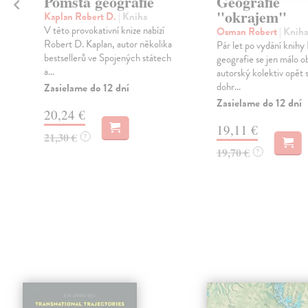
Pomsta geografie
Geografie
"okrajem"
Kaplan Robert D.
| Kniha
o
V této provokativní knize nabízí
Osman Robert
| Kniha
Robert D. Kaplan, autor několika
Pár let po vydání knihy
bestsellerů ve Spojených státech
geografie se jen málo
a...
autorský kolektiv opět s
dohr...
Zasielame do 12 dní
Zasielame do 12 dní
20,24 €
19,11 €
21,30 €
?
19,70 €
?