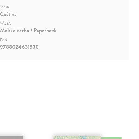
JAZYK
Čeština
VÄZBA
Mäkká väzba / Paperback
EAN
9788024631530