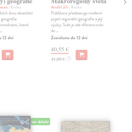
y) geografie
Makroregiony světa
N
as
oman
| Kniha
Anděl Jiří
| Kniha
ích dvou desetiletí
Publikace představuje moderní
Kon
á geografie
pojetí regionální geografie a její
Žádn
roměnami, které
výuky. Svět je zde diferencován
dne
..
do ...
ned
nebe
o 12 dní
Zasielame do 12 dní
Zas
40,55 €
8,
41,80 €
?
8,5
na sklade