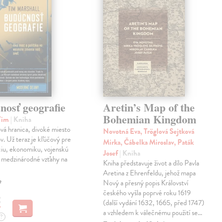
nosť geografie
Aretin’s Map of the
Bohemian Kingdom
 Tim
| Kniha
vá hranica, divoké miesto
Novotná Eva, Tröglová Sejtková
v. Už teraz je kľúčový pre
Mirka, Čábelka Miroslav, Paták
iu, ekonomiku, vojenskú
Josef
| Kniha
a medzinárodné vzťahy na
Kniha představuje život a dílo Pavla
Aretina z Ehrenfeldu, jehož mapa
e
Nový a přesný popis Království
českého vyšla poprvé roku 1619
€
(další vydání 1632, 1665, před 1747)
a vzhledem k válečnému použití se…
?