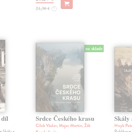
21,30 €
?
na sklade
 díl
Srdce Českého krasu
Skály 
Cílek Václav, Majer Martin, Žák
Hnyk Pet
e Skály a
Publikace
Karel
| Kniha