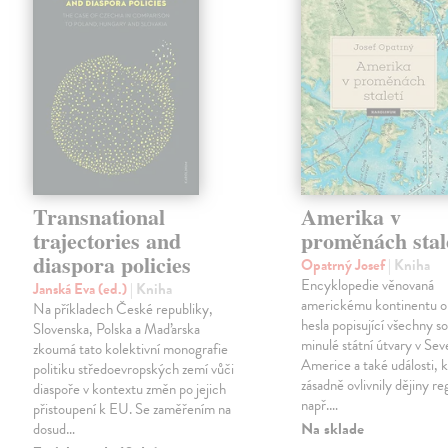
Transnational
Amerika v
trajectories and
proměnách stal
diaspora policies
Opatrný Josef
| Kniha
Encyklopedie věnovaná
Janská Eva (ed.)
| Kniha
americkému kontinentu o
Na příkladech České republiky,
hesla popisující všechny s
Slovenska, Polska a Maďarska
minulé státní útvary v Sever
zkoumá tato kolektivní monografie
Americe a také události, 
politiku středoevropských zemí vůči
zásadně ovlivnily dějiny re
diaspoře v kontextu změn po jejich
např.…
přistoupení k EU. Se zaměřením na
Na sklade
dosud…