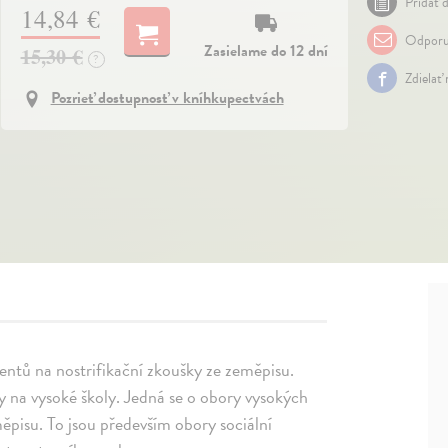
Pridať d
14,84 €
Odporu
Zasielame do 12 dní
15,30 €
?
Zdielať
Pozrieť dostupnosť v kníhkupectvách
entů na nostrifikační zkoušky ze zeměpisu.
y na vysoké školy. Jedná se o obory vysokých
měpisu. To jsou především obory sociální