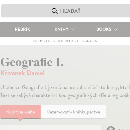
REBRÍK
KNIHY
BOOKS
KNIHY
-
PRÍRODNÉ VEDY
-
GEOGRAFIA
Geografie I.
Křivánek Daniel
Učebnice Geografie I. je určena pro zahraniční studenty, kteř
Text se zabývá charakteristikou geografických sfér a regionál
Kúpiť
na webe
Rezervovať v kníhkupectve