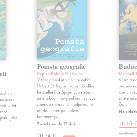
Pomsta geografie
Budúc
etí
Kaplan Robert D.
| Kniha
Marshall
V této provokativní knize nabízí
Vesmír: no
Robert D. Kaplan, autor několika
bez zákono
bestsellerů ve Spojených státech
komunikác
bsahuje
amerických, nový pohled na globální
stratégiu 
oučasné i
změny a snaží se najít odpověď na
Zemi.
ní i Jižní
otázku, čemu jednotlivé
Na sklad
které
kontinenty…
gionu, jako
16,10 
Zasielame do 12 dní
16,95 €
20,24 €