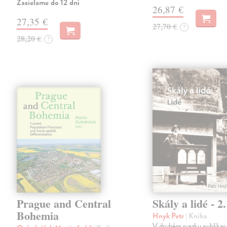
Zasielame do 12 dní
26,87 €
27,35 €
27,70 €
?
28,20 €
?
Prague and Central
Skály a lidé - 2.
Bohemia
Hnyk Petr
| Kniha
V druhém svazku publikac