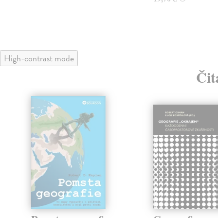
High-contrast mode
Čit