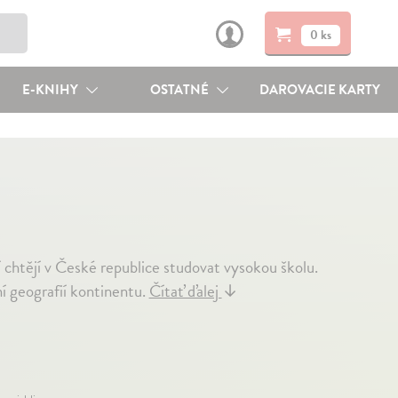
0 ks
E-KNIHY
OSTATNÉ
DAROVACIE KARTY
í chtějí v České republice studovat vysokou školu.
ní geografií kontinentu.
Čítať ďalej
↓