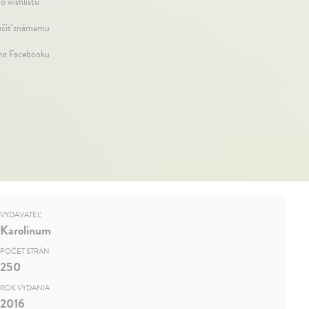
o wishlistu
čiť známemu
 na Facebooku
VYDAVATEĽ
Karolinum
POČET STRÁN
250
ROK VYDANIA
2016