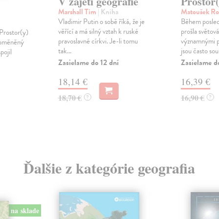
V zajetí geografie
Prostor(
Marshall Tim
| Kniha
Matoušek R
Vladimir Putin o sobě říká, že je
Během posledn
věřící a má silný vztah k ruské
prošla světov
 Prostor(y)
pravoslavné církvi. Je-li tomu
významnými p
 obměněný
tak...
jsou často sou.
pojil
Zasielame do 12 dní
Zasielame d
18,14 €
16,39 €
18,70 €
16,90 €
?
?
Ďalšie z kategórie geografia
na sklade