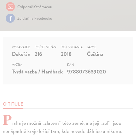
Odporučiť známemu
Zdielať na Facebooku
VYDAVATEĽ
POČET STRÁN
ROK VYDANIA
JAZYK
Dokořán
216
2018
Čeština
VÄZBA
EAN
Tvrdá väzba / Hardback
9788073639020
O TITULE
P
raha je možná „zlatem“ této země, ale její „solí“ jsou
nenápadné kraje ležící tam, kde nevede dálnice a nikomu