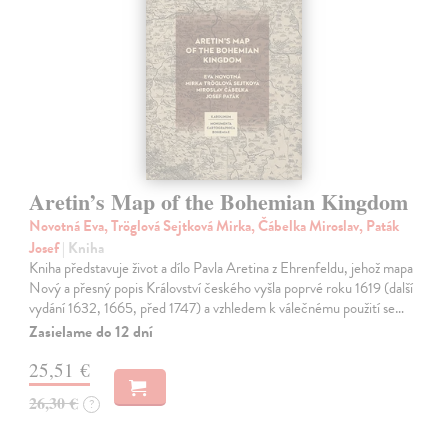
Aretin’s Map of the Bohemian Kingdom
Novotná Eva, Tröglová Sejtková Mirka, Čábelka Miroslav, Paták
Josef
| Kniha
Kniha představuje život a dílo Pavla Aretina z Ehrenfeldu, jehož mapa
Nový a přesný popis Království českého vyšla poprvé roku 1619 (další
vydání 1632, 1665, před 1747) a vzhledem k válečnému použití se…
Zasielame do 12 dní
25,51 €
26,30 €
?