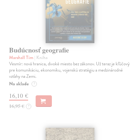
Budúcnosť geografie
Marshall Tim
| Kniha
Vesmír: nová hranica, divoké miesto bez zákonov. Už teraz je kľúčový
pre komunikáciu, ekonomiku, vojenskú stratégiu a medzinárodné
vzťahy na Zemi.
Na sklade
?
16,10 €
16,95 €
?