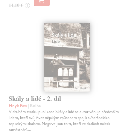
14,10 €
?
Skály a lidé - 2. díl
Hnyk Petr
| Kniha
V druhém svazku publikace Skály a lidé se autor věnuje především
lidem, kteří svůj život nějakým způsobem spojili s Adršpašsko-
teplickými skalami. Nejprve jsou to ti, kteří ve skalách nalezli
zaměstnání.…