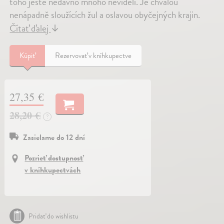
toho ještě nedávno mnoho neviděli. Je chválou
nenápadně sloužících žul a oslavou obyčejných krajin.
Čítať ďalej
↓
Kúpiť
Rezervovať v kníhkupectve
27,35 €
28,20 €
?
Zasielame do 12 dní
Pozrieť dostupnosť
v kníhkupectvách
Pridať do wishlistu