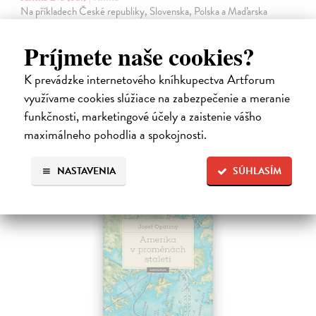
Na příkladech České republiky, Slovenska, Polska a Maďarska
zkoumá tato kolektivní monografie politiku středoevropských zemí
vůči diaspoře v kontextu změn po jejich přistoupení k EU. Se
Príjmete naše cookies?
zaměřením na dosud…
Zasielame do 12 dní
K prevádzke internetového kníhkupectva Artforum
27,35 €
využívame cookies slúžiace na zabezpečenie a meranie
funkčnosti, marketingové účely a zaistenie vášho
28,20 €
?
maximálneho pohodlia a spokojnosti.
NASTAVENIA
SÚHLASÍM
na sklade