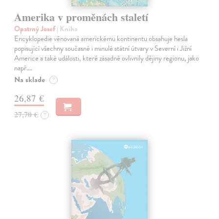
Amerika v proměnách staletí
Opatrný Josef
| Kniha
Encyklopedie věnovaná americkému kontinentu obsahuje hesla
popisující všechny současné i minulé státní útvary v Severní i Jižní
Americe a také události, které zásadně ovlivnily dějiny regionu, jako
např.…
Na sklade
?
26,87 €
27,70 €
?