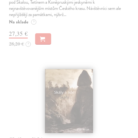
pod Skalou, Tetínem a Koněpruskými jeskyněmi k
nejnavštěvovanějším místům Českého krasu. Návštěvníci sem ale
nepřijíždějí za památkami, nýbrž…
Na sklade
?
27,35 €
28,20 €
?