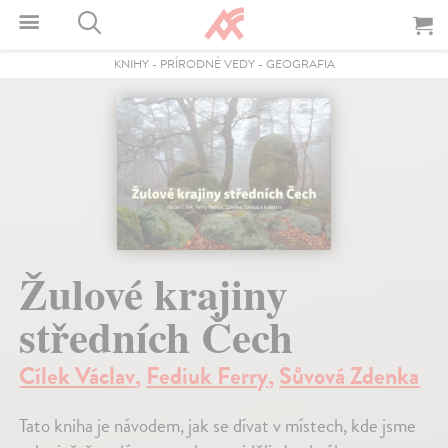
KNIHY
-
PRÍRODNÉ VEDY
-
GEOGRAFIA
Žulové krajiny
středních Čech
Cílek Václav
,
Fediuk Ferry
,
Sůvová Zdenka
Tato kniha je návodem, jak se dívat v místech, kde jsme