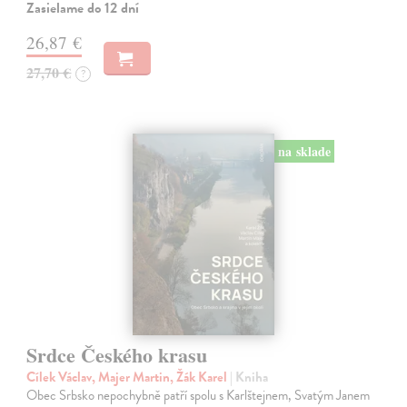
Zasielame do 12 dní
26,87 €
27,70 €
?
na sklade
Srdce Českého krasu
Cílek Václav, Majer Martin, Žák Karel
| Kniha
Obec Srbsko nepochybně patří spolu s Karlštejnem, Svatým Janem