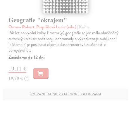
Geografie "okrajem"
Osman Robert, Pospíšilová Lucie (eds.)
| Kniha
Pár let po vydání knihy Prostor(y) geografie se jen málo obměněný
autorský kolektiv opět spojil dohromady a výsledkem je publikace,
jejíž ambicí je posunout zájem o časoprostorové zkušenosti z
pomyslného…
Zasielame do 12 dní
19,11 €
19,70 €
?
ZOBRAZIŤ ĎALŠIE Z KATEGÓRIE GEOGRAFIA