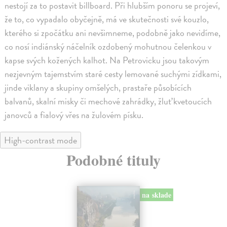
nestojí za to postavit billboard. Při hlubším ponoru se projeví,
že to, co vypadalo obyčejně, má ve skutečnosti své kouzlo,
kterého si zpočátku ani nevšimneme, podobně jako nevidíme,
co nosí indiánský náčelník ozdobený mohutnou čelenkou v
kapse svých kožených kalhot. Na Petrovicku jsou takovým
nezjevným tajemstvím staré cesty lemované suchými zídkami,
jinde viklany a skupiny omšelých, prastaře působících
balvanů, skalní misky či mechové zahrádky, žluť kvetoucích
janovců a fialový vřes na žulovém písku.
High-contrast mode
Podobné tituly
na sklade