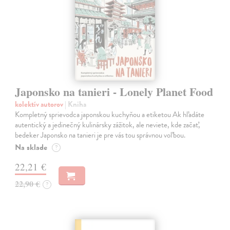
Japonsko na tanieri - Lonely Planet Food
kolektív autorov
| Kniha
Kompletný sprievodca japonskou kuchyňou a etiketou Ak hľadáte
autentický a jedinečný kulinársky zážitok, ale neviete, kde začať,
bedeker Japonsko na tanieri je pre vás tou správnou voľbou.
Na sklade
?
22,21 €
22,90 €
?