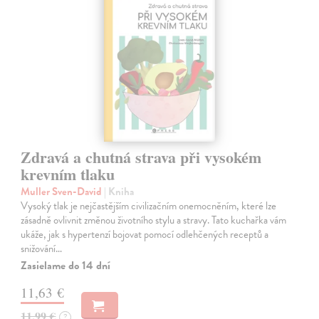
Zdravá a chutná strava při vysokém
krevním tlaku
Muller Sven-David
| Kniha
Vysoký tlak je nejčastějším civilizačním onemocněním, které lze
zásadně ovlivnit změnou životního stylu a stravy. Tato kuchařka vám
ukáže, jak s hypertenzí bojovat pomocí odlehčených receptů a
snižování…
Zasielame do 14 dní
11,63 €
11,99 €
?