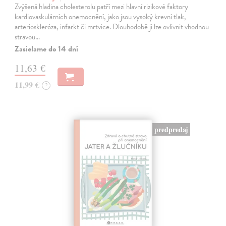
Zvýšená hladina cholesterolu patří mezi hlavní rizikové faktory
kardiovaskulárních onemocnění, jako jsou vysoký krevní tlak,
arterioskleróza, infarkt či mrtvice. Dlouhodobě ji lze ovlivnit vhodnou
stravou…
Zasielame do 14 dní
11,63 €
11,99 €
?
predpredaj