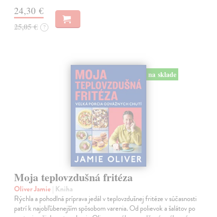
24,30 €
25,05 €
?
na sklade
Moja teplovzdušná fritéza
Oliver Jamie
| Kniha
Rýchla a pohodlná príprava jedál v teplovzdušnej fritéze v súčasnosti
patrí k najobľúbenejším spôsobom varenia. Od polievok a šalátov po