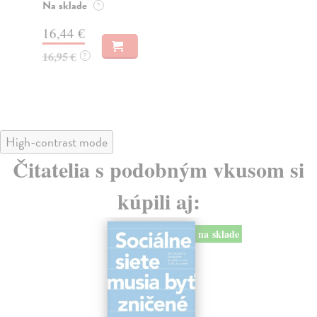
o k
Na sklade
?
Na
16,44 €
23
16,95 €
?
24
High-contrast mode
Čitatelia s podobným vkusom si
kúpili aj:
na sklade