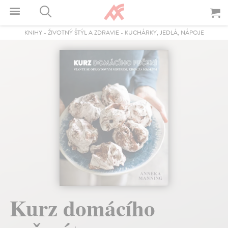
KNIHY
-
ŽIVOTNÝ ŠTÝL A ZDRAVIE
-
KUCHÁRKY, JEDLÁ, NÁPOJE
Kurz domácího