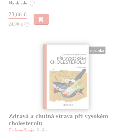
Na sklade
?
23,66 €
24,90 €
?
novinka
Zdravá a chutná strava při vysokém
cholesterolu
Carlsson Sonja
| Kniha