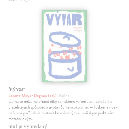
Vývar
Lorenz-Meyer Dagmar (ed.)
| Kniha
Čemu se můžeme přiučit díky romskému vaření a zahradničení o
přátelštějších způsobech života vůči těm okolo nás — lidským i více-
než-lidským? Jak se postavit ke zdědeným kulinářským praktikám,
metabolickým…
titul je vypredaný