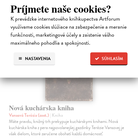
16,48 €
Príjmete naše cookies?
16,99 €
?
K prevádzke internetového kníhkupectva Artforum
využívame cookies slúžiace na zabezpečenie a meranie
funkčnosti, marketingové účely a zaistenie vášho
na sklade
maximálneho pohodlia a spokojnosti.
NASTAVENIA
SÚHLASÍM
Nová kuchárska kniha
Vansová Terézia (zost.)
| Kniha
Máte pravdu, knižný trh prekypuje kuchárskymi knihami. Nová
kuchárska kniha z pera najpovolanejšej gazdinky Terézie Vansovej je
však dielom, ktoré zaručene obohatí každú domácnosť.