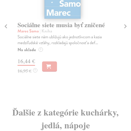
Sociálne siete musia byť zničené
S
K
Marec Samo
| Kniha
Sociálne siete nám ubližujú ako jednotlivcom a kazia
Mik
medziľudské vzťahy, rozkladajú spoločnosť a def...
Mon
o k
Na sklade
?
Na
16,44 €
23
16,95 €
?
24
Ďalšie z kategórie kuchárky,
jedlá, nápoje