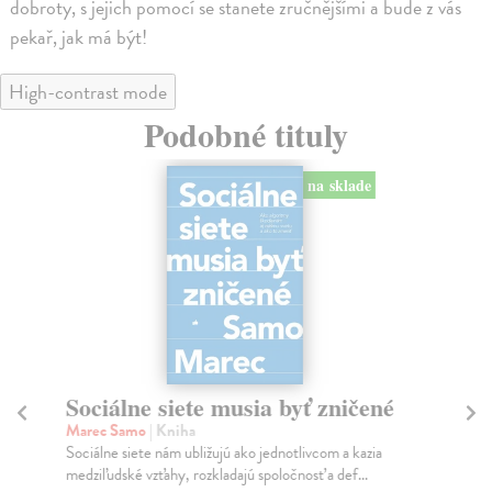
dobroty, s jejich pomocí se stanete zručnějšími a bude z vás
pekař, jak má být!
High-contrast mode
Podobné tituly
na sklade
Sociálne siete musia byť zničené
S
K
Marec Samo
| Kniha
Sociálne siete nám ubližujú ako jednotlivcom a kazia
Mik
medziľudské vzťahy, rozkladajú spoločnosť a def...
Mon