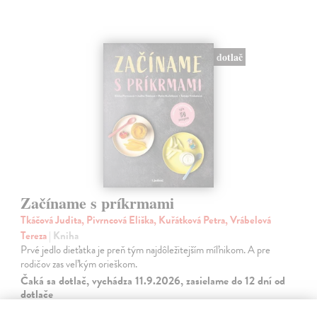
dotlač
Začíname s príkrmami
Tkáčová Judita, Pivrncová Eliška, Kuřátková Petra, Vrábelová
Tereza
| Kniha
Prvé jedlo dieťatka je preň tým najdôležitejším míľnikom. A pre
rodičov zas veľkým orieškom.
Čaká sa dotlač, vychádza 11.9.2026, zasielame do 12 dní od
dotlače