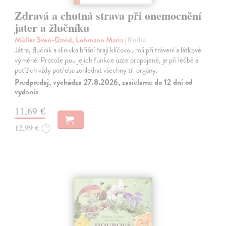
Zdravá a chutná strava při onemocnění
jater a žlučníku
Müller Sven-David, Lohmann Maria
| Kniha
Játra, žlučník a slinivka břišní hrají klíčovou roli při trávení a látkové
výměně. Protože jsou jejich funkce úzce propojené, je při léčbě a
potížích vždy potřeba zohlednit všechny tři orgány.
Predpredaj, vychádza 27.8.2026, zasielame do 12 dní od
vydania
11,69 €
12,99 €
?