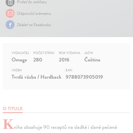
Pridať do wishlistu
Odporučiť známemu
Zdielať na Facebooku
VYDAVATEĽ
POČET STRÁN
ROK VYDANIA
JAZYK
Omega
280
2016
Čeština
VÄZBA
EAN
Tvrdá väzba / Hardback
9788073905019
O TITULE
K
niha obsahuje 90 receptů na sladké i slané pečené