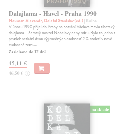
Dalajlama - Havel - Praha 1990
Neuman Alexandr, Doležal Stanislav (ed.)
| Kniha
V únoru 1990 přijel do Prahy na pozvání Václava Havla tibetský
dalajlama – čerstvý nositel Nobelovy ceny míru. Bylo to jedno z
prvních setkání dvou výjimečných osobností 20. století v nově
svobodné zemi.…
Zasielame do 12 dní
45,11 €
46,50 €
?
na sklade