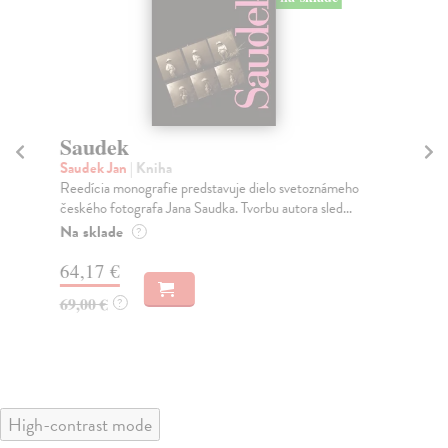
Saudek
U
Saudek Jan
| Kniha
Pr
Reedícia monografie predstavuje dielo svetoznámeho
Rud
českého fotografa Jana Saudka. Tvorbu autora sled...
oso
Na sklade
Za
?
64,17 €
45
69,00 €
47
?
High-contrast mode