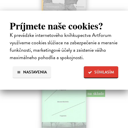
Vizionáři fotografie
Príjmete naše cookies?
Marien Warner Mary
| Kniha
Fotografové zařazení do této publikace jsou však nejen původními
K prevádzke internetového kníhkupectva Artforum
tvůrci svých vlastních obrazů, ale čerpají inspiraci ze zkušenosti z
malby, designu, reklamy, žurnalistiky a společenských věd. V naší…
využívame cookies slúžiace na zabezpečenie a meranie
Na sklade
?
funkčnosti, marketingové účely a zaistenie vášho
maximálneho pohodlia a spokojnosti.
31,63 €
33,29 €
?
NASTAVENIA
SÚHLASÍM
na sklade