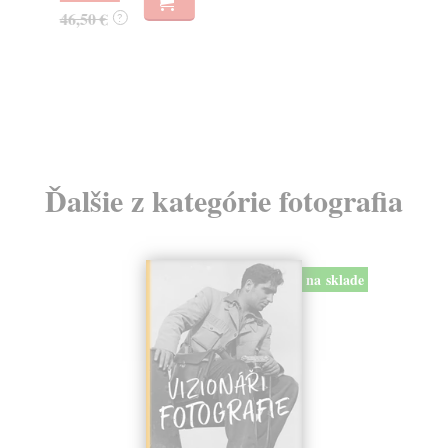
46,50 €
14
?
Ďalšie z kategórie fotografia
na sklade