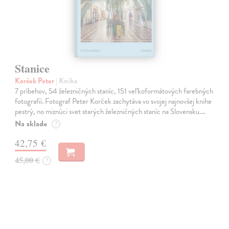
Stanice
Korček Peter
| Kniha
7 príbehov, 54 železničných staníc, 151 veľkoformátových farebných
fotografií. Fotograf Peter Korček zachytáva vo svojej najnovšej knihe
pestrý, no miznúci svet starých železničných staníc na Slovensku.…
Na sklade
?
42,75 €
45,00 €
?