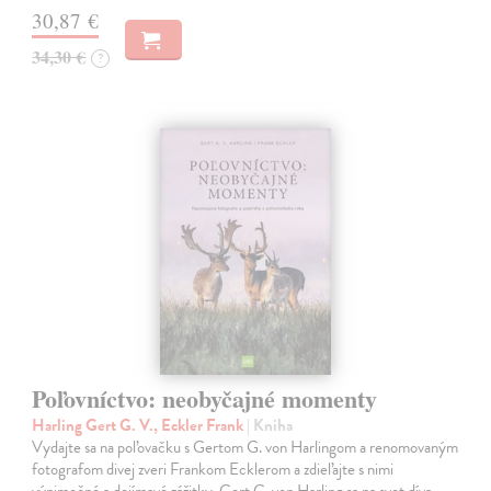
30,87 €
34,30 €
?
Poľovníctvo: neobyčajné momenty
Harling Gert G. V., Eckler Frank
| Kniha
Vydajte sa na poľovačku s Gertom G. von Harlingom a renomovaným
fotografom divej zveri Frankom Ecklerom a zdieľajte s nimi
výnimočné a dojímavé zážitky. Gert G. von Harling sa na svet díva