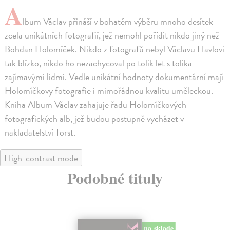
A
lbum Václav přináší v bohatém výběru mnoho desítek
zcela unikátních fotografií, jež nemohl pořídit nikdo jiný než
Bohdan Holomíček. Nikdo z fotografů nebyl Václavu Havlovi
tak blízko, nikdo ho nezachycoval po tolik let s tolika
zajímavými lidmi. Vedle unikátní hodnoty dokumentární mají
Holomíčkovy fotografie i mimořádnou kvalitu uměleckou.
Kniha Album Václav zahajuje řadu Holomíčkových
fotografických alb, jež budou postupně vycházet v
nakladatelství Torst.
High-contrast mode
Podobné tituly
na sklade