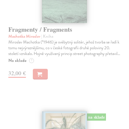
Fragmenty / Fragments
Machotka Miroslav
| Kniha
Miroslav Machotka (*1946) je svébytný solitér, jehož tvorba se řadí k
tomu nejvýraznějšímu, co v české fotografii druhé poloviny 20.
století vznikalo. Hojně využívaný princip street photography přetavil…
Na sklade
?
32,00 €
na sklade