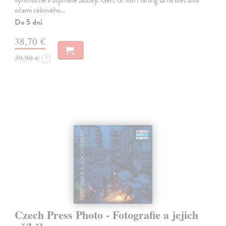
očami vášnivého…
Do 5 dní
38,70 €
39,90 €
?
Czech Press Photo - Fotografie a jejich