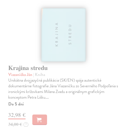
Krajina stredu
Viazanička Ján
| Kniha
Unikátna dvojjazyčná publikácia (SK/EN) spája autentické
dokumentárne fotografie Jána Viazaničku zo Severného Podpoľania s
ironickými krížovkami Milana Zvadu a originálnym grafickým
konceptom Petra Lišku.…
Do 5 dní
32,98 €
34,00 €
?