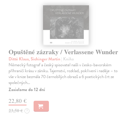
Opuštěné zázraky / Verlassene Wunder
Ditté Klaus, Sichinger Martin
| Kniha
Německý fotograf a český spisovatel našli v česko-bavorském
příhraničí krásu v zániku. Tajemství, rozklad, pokřivení i naděje – to
vše v knize bezmála 70 černobílých obrazů a 6 poetických črt ze
společných…
Zasielame do 12 dní
22,80 €
23,50 €
?