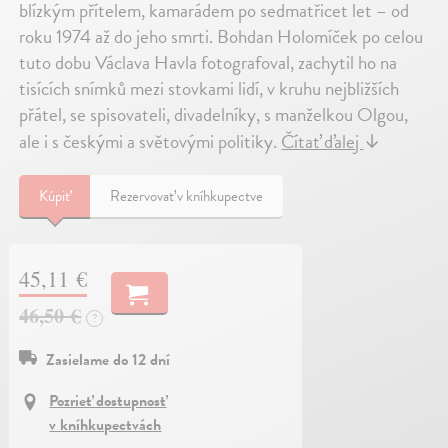
blízkým přítelem, kamarádem po sedmatřicet let – od
roku 1974 až do jeho smrti. Bohdan Holomíček po celou
tuto dobu Václava Havla fotografoval, zachytil ho na
tisících snímků mezi stovkami lidí, v kruhu nejbližších
přátel, se spisovateli, divadelníky, s manželkou Olgou,
ale i s českými a světovými politiky.
Čítať ďalej
↓
Kúpiť
Rezervovať v kníhkupectve
45,11 €
46,50 €
?
Zasielame do 12 dní
Pozrieť dostupnosť
v kníhkupectvách