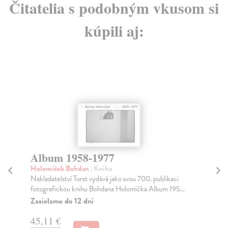
Čitatelia s podobným vkusom si
kúpili aj:
Album 1958-1977
R
Holomíček Bohdan
| Kniha
Ho
Nakladatelství Torst vydává jako svou 700. publikaci
Aut
fotografickou knihu Bohdana Holomíčka Album 195...
živ
Zasielame do 12 dní
Na
45,11 €
13