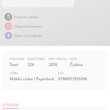
Pridať do wishlistu
Odporučiť známemu
Zdielať na Facebooku
VYDAVATEĽ
POČET STRÁN
ROK VYDANIA
JAZYK
Torst
226
2016
Čeština
VÄZBA
EAN
Mäkká väzba / Paperback
9788072155316
O TITULE