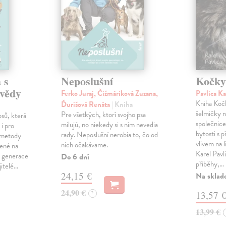
 s
Neposlušní
Kočky 
 vědy
Ferko Juraj, Čižmáriková Zuzana,
Pavlica K
Kniha Kočk
Ďurišová Renáta
| Kniha
šelmičky n
Pre všetkých, ktorí svojho psa
sů, která
společnice,
milujú, no niekedy si s ním nevedia
 i pro
bytosti s 
rady. Neposlušní nerobia to, čo od
á metody
vlivem na 
nich očakávame.
žené na
Karel Pavl
o generace
Do 6 dní
příběhy,…
ajitelé…
24,15 €
Na sklad
24,90 €
?
13,57 
13,99 €