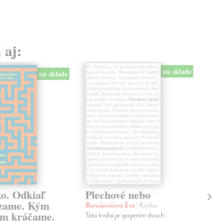
 aj:
na sklade
na sklade
ko. Odkiaľ
Plechové nebo
Po
zame. Kým
Borušovičová Eva
| Kniha
Kun
m kráčame.
Táto kniha je spojením dvoch
Poma