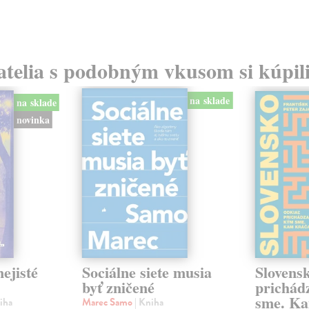
atelia s podobným vkusom si kúpili
na sklade
na sklade
novinka
ejisté
Sociálne siete musia
Slovens
byť zničené
prichád
sme. Ka
iha
Marec Samo
| Kniha