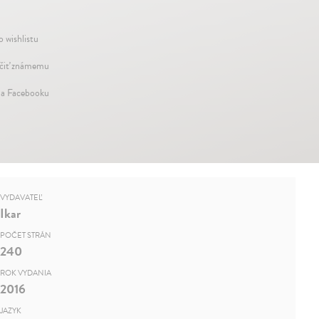
o wishlistu
iť známemu
na Facebooku
VYDAVATEĽ
Ikar
POČET STRÁN
240
ROK VYDANIA
2016
JAZYK