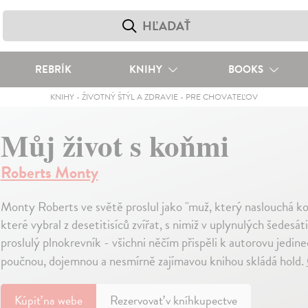
REBRÍK
KNIHY
BOOKS
KNIHY
-
ŽIVOTNÝ ŠTÝL A ZDRAVIE
-
PRE CHOVATEĽOV
Můj život s koňmi
Roberts Monty
Monty Roberts ve světě proslul jako "muž, který naslouchá koní
které vybral z desetitisíců zvířat, s nimiž v uplynulých šedesá
proslulý plnokrevník - všichni něčím přispěli k autorovu jed
poučnou, dojemnou a nesmírně zajímavou knihou skládá hold.
Kúpiť
na webe
Rezervovať v kníhkupectve