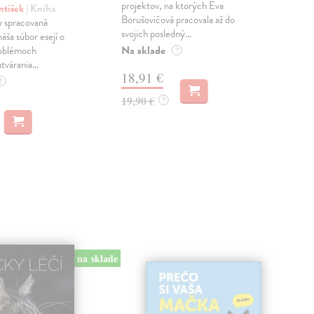
projektov, na ktorých Eva
čty
ntišek
| Kniha
Borušovičová pracovala až do
naps
 spracovaná
svojich posledný...
česk
náša súbor esejí o
Na sklade
Na 
oblémoch
?
tvárania...
18,91 €
14
?
19,90 €
15,
?
na sklade