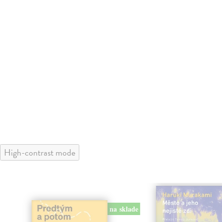
High-contrast mode
na sklade