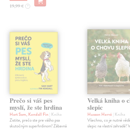
19,99 €
?
Prečo si váš pes
Velká kniha o 
myslí, že ste hrdina
slepic
Hart Sam, Kendall Fin
| Kniha
Husson Hervé
| Kniha
Zistite, prečo ste pre vášho psa
Všechno, co je nutné věd
skutočným superhrdinom! Zábavná
slepic na vlastní zahradě! 