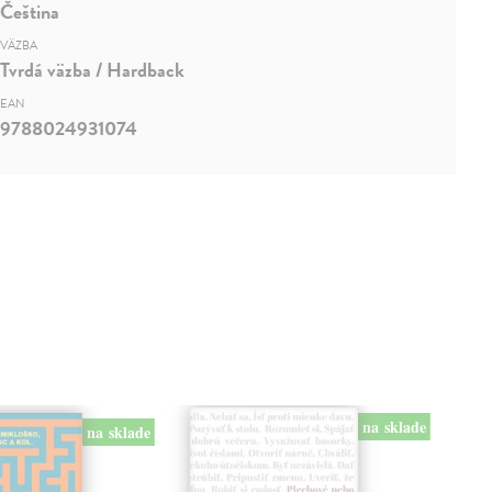
Čeština
VÄZBA
Tvrdá väzba / Hardback
EAN
9788024931074
na sklade
na sklade