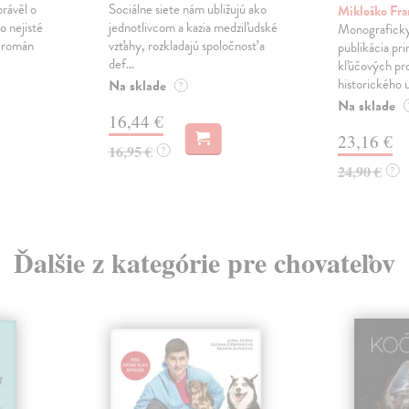
právěl o
Sociálne siete nám ubližujú ako
Mikloško Fra
o nejisté
jednotlivcom a kazia medziľudské
Monograficky
ý román
vzťahy, rozkladajú spoločnosť a
publikácia pri
def...
kľúčových pr
historického u
Na sklade
?
Na sklade
16,44 €
23,16 €
16,95 €
?
24,90 €
?
Ďalšie z kategórie pre chovateľov