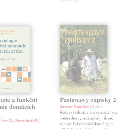
ogie a funkční
Pastevcovy zápisky 2
mie domácích
Groessl František
| Kniha
Poetická i drsná brána do světa, kde
všední den vypadá úplně jinak než
liam O., Rowe Eric W.
|
ten váš. Pokračování skutečných