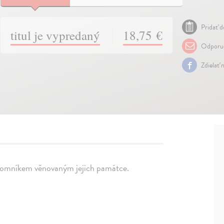
Pridať d
titul je vypredaný
18,75 €
Odporuč
Zdielať 
e pomníkem věnovaným jejich památce.