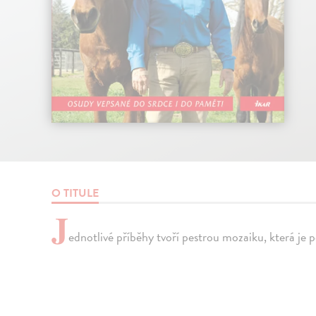
O TITULE
J
ednotlivé příběhy tvoří pestrou mozaiku, která j