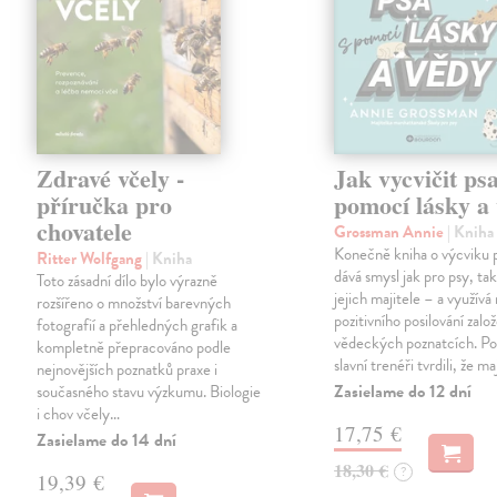
Zdravé včely -
Jak vycvičit psa
příručka pro
pomocí lásky a
chovatele
Grossman Annie
| Kniha
Konečně kniha o výcviku p
Ritter Wolfgang
| Kniha
dává smysl jak pro psy, tak
Toto zásadní dílo bylo výrazně
jejich majitele – a využív
rozšířeno o množství barevných
pozitivního posilování zalo
fotografií a přehledných grafik a
vědeckých poznatcích. P
kompletně přepracováno podle
slavní trenéři tvrdili, že m
nejnovějších poznatků praxe i
Zasielame do 12 dní
současného stavu výzkumu. Biologie
i chov včely…
17,75 €
Zasielame do 14 dní
18,30 €
?
19,39 €