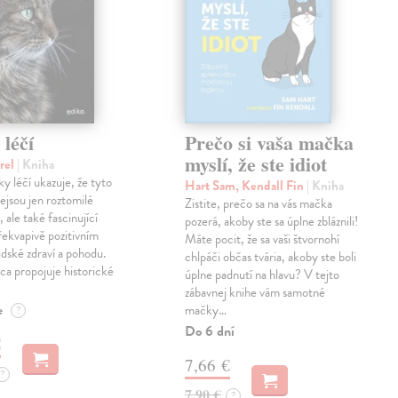
léčí
Prečo si vaša mačka
myslí, že ste idiot
arel
| Kniha
y léčí ukazuje, že tyto
Hart Sam, Kendall Fin
| Kniha
ejsou jen roztomilé
Zistite, prečo sa na vás mačka
 ale také fascinující
pozerá, akoby ste sa úplne zbláznili!
překvapivě pozitivním
Máte pocit, že sa vaši štvornohí
lidské zdraví a pohodu.
chlpáči občas tvária, akoby ste boli
ica propojuje historické
úplne padnutí na hlavu? V tejto
zábavnej knihe vám samotné
e
mačky…
?
Do 6 dní
€
7,66 €
?
7,90 €
?