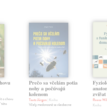
chovu
Prečo sa včelám potia
Fyziol
nohy a počúvajú
anato
kolenom
zvířat
ět o chovu
Tautz Jürgen
| Kniha
Reece Wil
V této
Včely medonosné sa všeobecne
Kniha