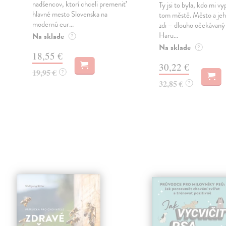
nadšencov, ktorí chceli premeniť
Ty jsi to byla, kdo mi vy
hlavné mesto Slovenska na
tom městě. Město a jeh
modernú eur...
zdi – dlouho očekávan
Haru...
Na sklade
?
Na sklade
?
18,55 €
30,22 €
19,95 €
?
32,85 €
?