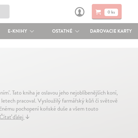
0 ks
E-KNIHY
OSTATNÉ
DAROVACIE KARTY
m". Tato kniha je oslavou jeho nejoblíbenějších koní,
ti letech pracoval. Vysloužilý farmářský kůň či světově
inečnému pochopení koňské duše a všem touto
Čítať ďalej
↓