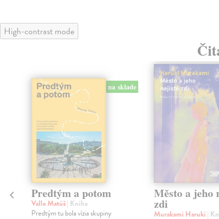
High-contrast mode
Čit
na sklade
Predtým a potom
Město a jeho n
zdi
Vallo Matúš
| Kniha
Predtým tu bola vízia skupiny
Murakami Haruki
| Kn