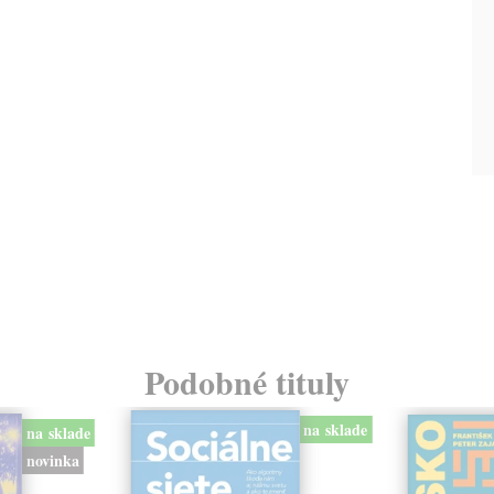
Podobné tituly
na sklade
na sklade
novinka