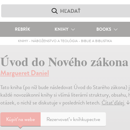
REBRÍK
KNIHY
BOOKS
KNIHY
-
NÁBOŽENSTVO A TEOLÓGIA
-
BIBLIE A BIBLISTIKA
Úvod do Nového zákon
Margueret Daniel
Tato kniha (po níž bude následovat Úvod do Starého zákona) j
každé novozákonní knihy si všímá literární struktury, obsahu
otázek, o nichž se diskutuje v posledních letech.
Čítať ďalej
Kúpiť
na webe
Rezervovať v kníhkupectve