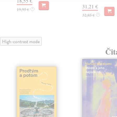
18,55 €
31,21 €
19,95 €
?
32,85 €
?
High-contrast mode
Čit