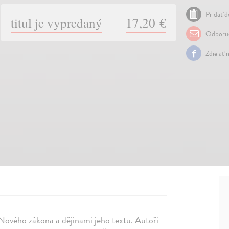
Pridať d
titul je vypredaný
17,20 €
Odporuč
Zdielať 
u Nového zákona a dějinami jeho textu. Autoři