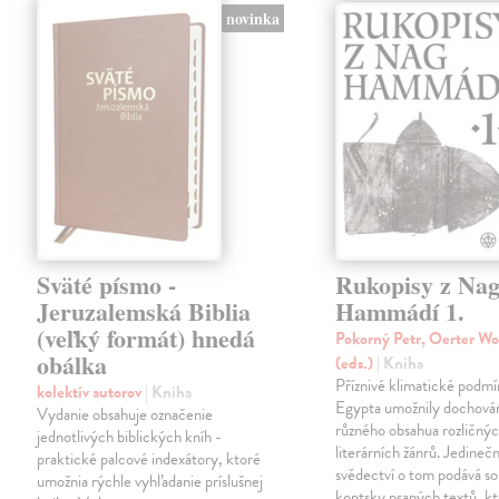
novinka
Sväté písmo -
Rukopisy z Na
Jeruzalemská Biblia
Hammádí 1.
(veľký formát) hnedá
Pokorný Petr, Oerter Wo
obálka
(eds.)
| Kniha
Příznivé klimatické podm
kolektív autorov
| Kniha
Egypta umožnily dochován
Vydanie obsahuje označenie
různého obsahua rozličný
jednotlivých biblických kníh -
literárních žánrů. Jedineč
praktické palcové indexátory, ktoré
svědectví o tom podává s
umožnia rýchle vyhľadanie príslušnej
koptsky psaných textů, kt