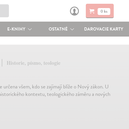
0 ks
E-KNIHY
OSTATNÉ
DAROVACIE KARTY
a
Historie, písmo, teologie
e určena všem, kdo se zajímají blíže o Nový zákon. U
, historického kontextu, teologického záměru a nových
↓