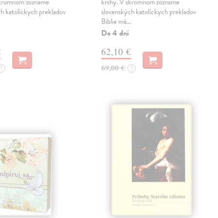
skromnom zozname
knihy. V skromnom zozname
h katolíckych prekladov
slovenských katolíckych prekladov
…
Biblie má…
Do 4 dní
€
62,10 €
69,00 €
?
?