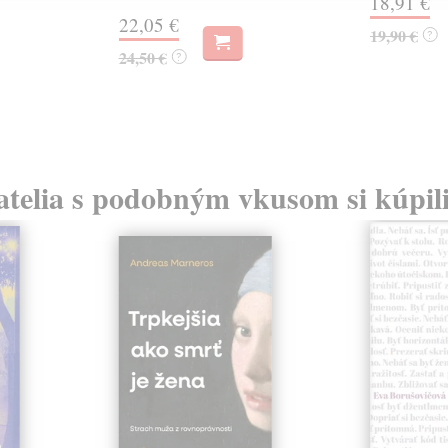
18,91 €
22,05 €
19,90 €
?
24,50 €
?
atelia s podobným vkusom si kúpili