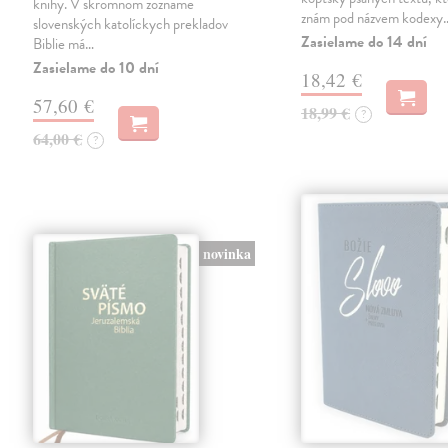
knihy. V skromnom zozname
znám pod názvem kodexy
slovenských katolíckych prekladov
Zasielame do 14 dní
Biblie má…
Zasielame do 10 dní
18,42 €
57,60 €
18,99 €
?
64,00 €
?
novinka