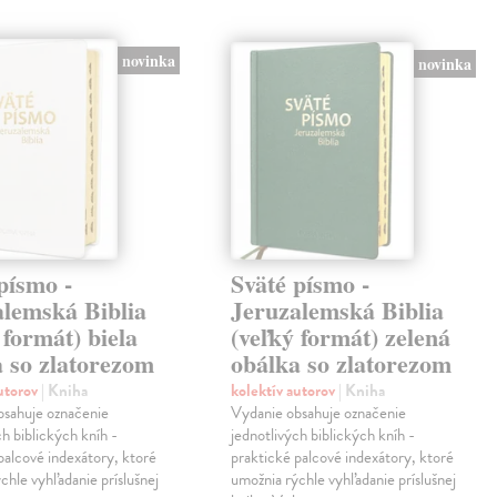
novinka
novinka
písmo -
Sväté písmo -
alemská Biblia
Jeruzalemská Biblia
 formát) biela
(veľký formát) zelená
a so zlatorezom
obálka so zlatorezom
autorov
| Kniha
kolektív autorov
| Kniha
bsahuje označenie
Vydanie obsahuje označenie
ch biblických kníh -
jednotlivých biblických kníh -
palcové indexátory, ktoré
praktické palcové indexátory, ktoré
chle vyhľadanie príslušnej
umožnia rýchle vyhľadanie príslušnej