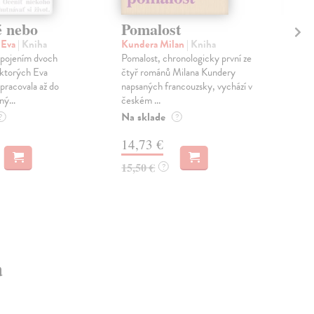
é nebo
Pomalost
Sl
pr
 Eva
| Kniha
Kundera Milan
| Kniha
sm
 spojením dvoch
Pomalost, chronologicky první ze
 ktorých Eva
čtyř románů Milana Kundery
Mik
pracovala až do
napsaných francouzsky, vychází v
Mon
ný...
českém ...
publ
Na sklade
kľú
?
?
hist
14,73 €
Na 
15,50 €
?
23
24,
a