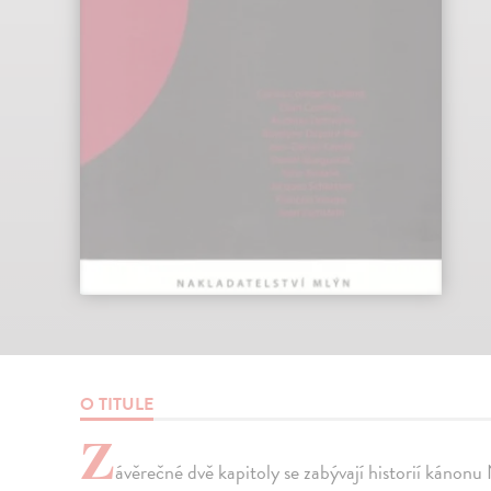
O TITULE
Z
ávěrečné dvě kapitoly se zabývají historií kánon