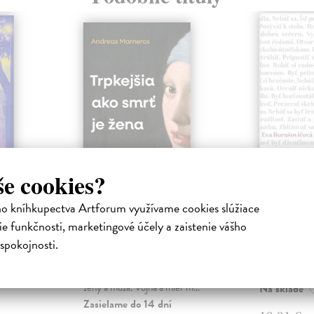
še cookies?
ejisté
Trpkejšia ako smrť
Plechov
ho kníhkupectva Artforum využívame cookies slúžiace
je žena
Borušovičová
e funkčnosti, marketingové účely a zaistenie vášho
Táto kniha je
iha
Marneros Andreas
| Kniha
spokojnosti.
projektov, na
právěl o
JE TO MOŽNO NAJVÄČŠIA
Borušovičová 
o nejisté
REVOLÚCIA NAŠICH DNÍ:
svojich posled
ý román
rovnocennosť a rovnoprávnosť
ženy a muža. Vojna a mier m...
Na sklade
Zasielame do 14 dní