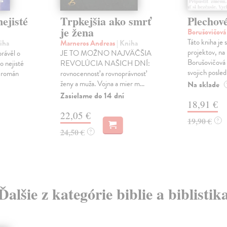
ejisté
Trpkejšia ako smrť
Plechov
je žena
Borušovičová
Táto kniha je
iha
Marneros Andreas
| Kniha
projektov, na
právěl o
JE TO MOŽNO NAJVÄČŠIA
Borušovičová 
o nejisté
REVOLÚCIA NAŠICH DNÍ:
svojich posled
ý román
rovnocennosť a rovnoprávnosť
ženy a muža. Vojna a mier m...
Na sklade
Zasielame do 14 dní
18,91 €
22,05 €
19,90 €
?
24,50 €
?
Ďalšie z kategórie biblie a biblistik