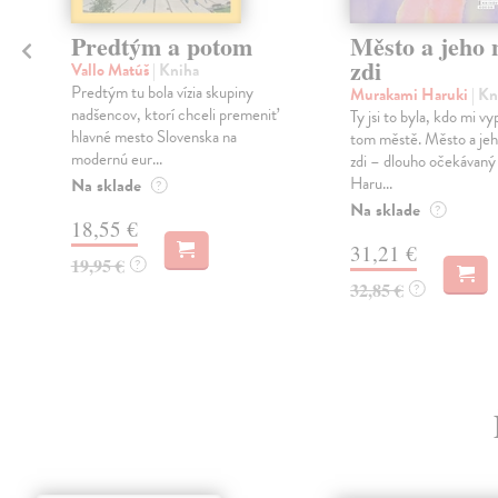
Predtým a potom
Město a jeho n
zdi
Vallo Matúš
| Kniha
Predtým tu bola vízia skupiny
Murakami Haruki
| Kn
nadšencov, ktorí chceli premeniť
Ty jsi to byla, kdo mi vy
hlavné mesto Slovenska na
tom městě. Město a jeh
modernú eur...
zdi – dlouho očekávan
Haru...
Na sklade
?
Na sklade
?
18,55 €
31,21 €
19,95 €
?
32,85 €
?