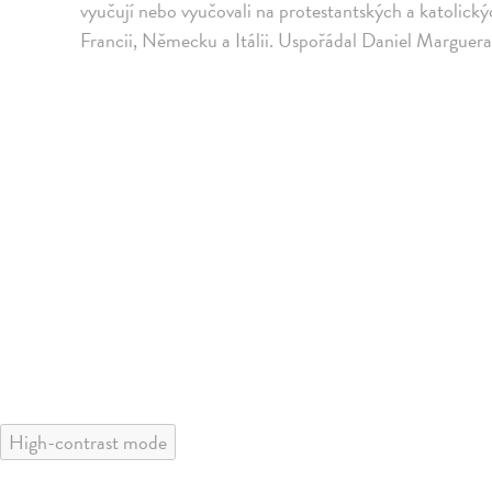
vyučují nebo vyučovali na protestantských a katolický
Francii, Německu a Itálii. Uspořádal Daniel Marguera
High-contrast mode