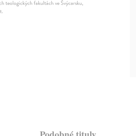
ch teologických fakultách ve Švýcarsku,
t.
Podobné tituly