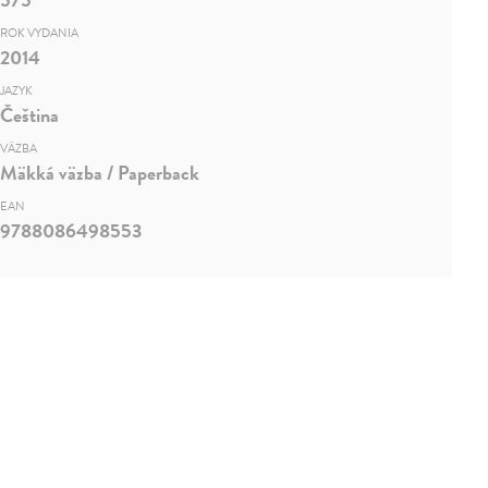
ROK VYDANIA
2014
JAZYK
Čeština
VÄZBA
Mäkká väzba / Paperback
EAN
9788086498553