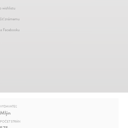
o wishlistu
iť známemu
na Facebooku
VYDAVATEĽ
Mlýn
POČET STRÁN
575