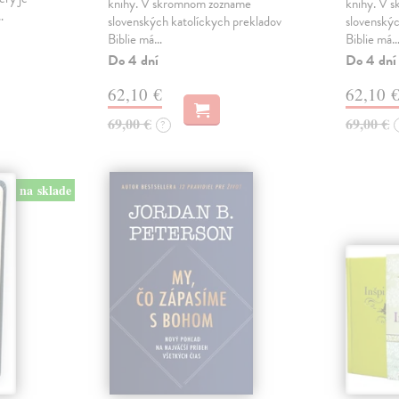
knihy. V skromnom zozname
knihy. V 
…
slovenských katolíckych prekladov
slovenskýc
Biblie má…
Biblie má
Do 4 dní
Do 4 dní
62,10 €
62,10 
69,00 €
69,00 €
?
na sklade