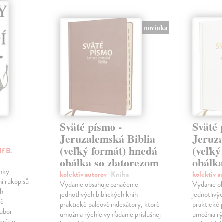
novinka
g
Sväté písmo -
Sväté 
Jeruzalemská Biblia
Jeruz
(veľký formát) hnedá
(veľký
lf B.
obálka so zlatorezom
obálk
ínky
kolektív autorov
| Kniha
kolektív 
í rukopisů
Vydanie obsahuje označenie
Vydanie o
ch
jednotlivých biblických kníh -
jednotlivý
né
praktické palcové indexátory, ktoré
praktické 
oubor
umožnia rýchle vyhľadanie príslušnej
umožnia rý
erý je