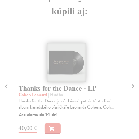
kúpili aj:
Thanks for the Dance - LP
O
Cohen Leonard
| Hudba
Co
Thanks for the Dance je očekávané patnácté studiové
Kan
album kanadského písničkáře Leonarda Cohena. Coh...
31.
Zasielame do 14 dní
Za
40,00 €
15