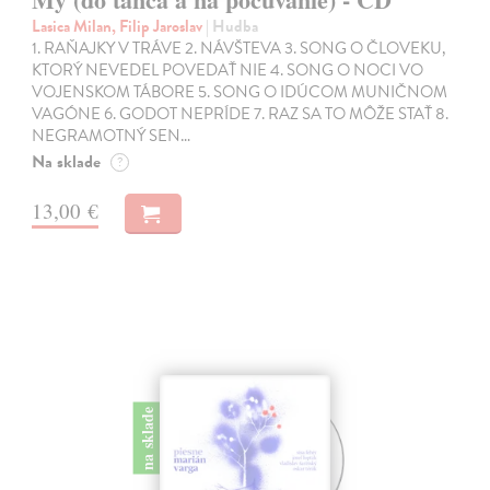
Lasica Milan, Filip Jaroslav
| Hudba
1. RAŇAJKY V TRÁVE 2. NÁVŠTEVA 3. SONG O ČLOVEKU,
KTORÝ NEVEDEL POVEDAŤ NIE 4. SONG O NOCI VO
VOJENSKOM TÁBORE 5. SONG O IDÚCOM MUNIČNOM
VAGÓNE 6. GODOT NEPRÍDE 7. RAZ SA TO MÔŽE STAŤ 8.
NEGRAMOTNÝ SEN…
Na sklade
?
13,00 €
na sklade