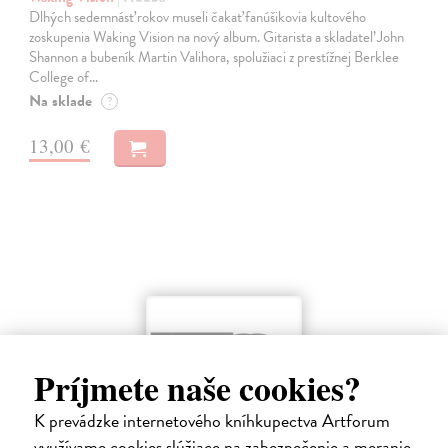
Dlhých sedemnásť rokov museli čakať fanúšikovia kultového
zoskupenia Waking Vision na nový album. Gitarista a skladateľ John
Shannon a bubeník Martin Valihora, spolužiaci z prestížnej Berklee
College of…
Na sklade
?
13,00 €
Príjmete naše cookies?
K prevádzke internetového kníhkupectva Artforum
využívame cookies slúžiace na zabezpečenie a meranie