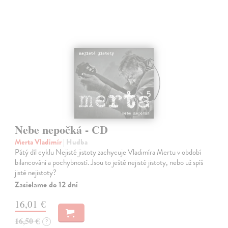
Nebe nepočká - CD
Merta Vladimír
| Hudba
Pátý díl cyklu Nejisté jistoty zachycuje Vladimíra Mertu v období
bilancování a pochybností. Jsou to ještě nejisté jistoty, nebo už spíš
jisté nejistoty?
Zasielame do 12 dní
16,01 €
16,50 €
?