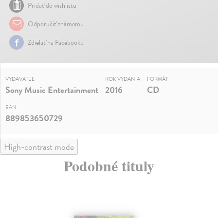
Pridať do wishlistu
Odporučiť známemu
Zdielať na Facebooku
VYDAVATEĽ
ROK VYDANIA
FORMÁT
Sony Music Entertainment
2016
CD
EAN
889853650729
High-contrast mode
Podobné tituly