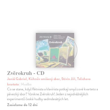
Zvěrokruh - CD
Jonáš Gabriel, Kühnův smíšený sbor, Stivín Jiří, Talichovo
kvarteto
| Hudba
Co se stane, když flétnista a klavírista potkají smyčcové kvarteto a
pěvecký sbor? Vznikne Zvěrokruh! Jeden z nejodvážnějších
experimentů české hudby sedmdesátých let.
Zasielame do 12 dní