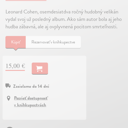
Leonard Cohen, osemdesiatdva ročný hudobný velikán
vydal svoj už posledný album. Ako sám autor bola aj jeho
hudba zábavná, ale aj ovplyvnená pocitom smrteľnosti.
Kúpiť
Rezervovať v kníhkupectve
15,00 €
Zasielame do 14 dní
Pozrieť dostupnosť
v kníhkupectvách