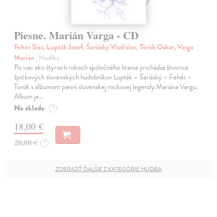
Piesne. Marián Varga - CD
Fehér Sisa, Lupták Jozef, Šarišský Vladislav, Török Oskar, Varga
Marián
| Hudba
Po viac ako štyroch rokoch spoločného hrania prichádza štvorica
špičkových slovenských hudobníkov Lupták – Šarišský – Fehér –
Török s albumom piesní slovenskej rockovej legendy Mariána Vargu.
Album je…
Na sklade
?
18,00 €
20,00 €
?
ZOBRAZIŤ ĎALŠIE Z KATEGÓRIE HUDBA