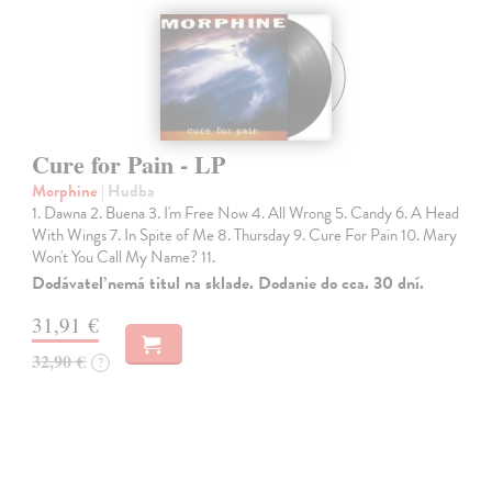
Cure for Pain - LP
Morphine
| Hudba
1. Dawna 2. Buena 3. I'm Free Now 4. All Wrong 5. Candy 6. A Head
With Wings 7. In Spite of Me 8. Thursday 9. Cure For Pain 10. Mary
Won't You Call My Name? 11.
Dodávateľ nemá titul na sklade. Dodanie do cca. 30 dní.
31,91 €
32,90 €
?