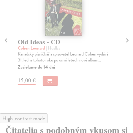
Old Ideas - CD
K
Cohen Leonard
| Hudba
Ly
Kanadský písničkář a spisovatel Leonard Cohen vydává
KKR
31. ledna tohoto roku po osmi letech nové album...
H a
Zasielame do 14 dní
Na
27
15,00 €
30
High-contrast mode
Čitatelia s podobným vkusom si