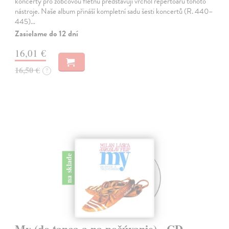
koncerty pro zobcovou flétnu představují vrchol repertoáru tohoto
nástroje. Naše album přináší kompletní sadu šesti koncertů (R. 440–
445)…
Zasielame do 12 dní
16,01 €
16,50 €
?
na sklade
My (do tanca a na počúvanie) - CD