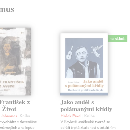
zmus
na sklade
František z
Jako anděl s
. Život
polámanými křídly
n Johannes
| Kniha
Hošek Pavel
| Kniha
z vychádza v slovenčine
V Krylově umělecké tvorbě se
jznámejších a najlepšie
odráží trpká zkušenost s totalitním