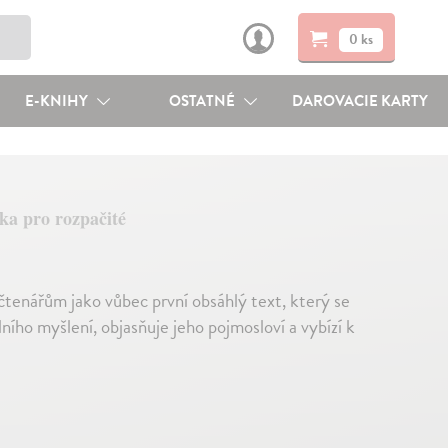
0 ks
E-KNIHY
OSTATNÉ
DAROVACIE KARTY
ka pro rozpačité
čtenářům jako vůbec první obsáhlý text, který se
ho myšlení, objasňuje jeho pojmosloví a vybízí k