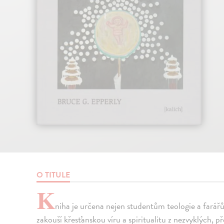
O TITULE
K
niha je určena nejen studentům teologie a farář
zakouší křesťanskou víru a spiritualitu z nezvyklých, 