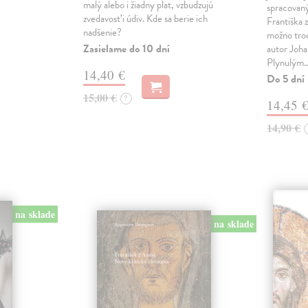
malý alebo i žiadny plat, vzbudzujú
spracovaný
zvedavosť i údiv. Kde sa berie ich
Františka z
nadšenie?
možno tro
Zasielame do 10 dní
autor Joha
Plynulým
14,40 €
Do 5 dní
15,00 €
?
14,45 
14,90 €
na sklade
na sklade