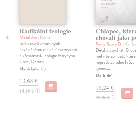
Radikální teologie
Chlapec, kter
chovali jako p
Motal Jan
| Kniha
Kniha esejů věnovaných
Perry Bruce D.
| Kniha
poválečnému radikálnímu myšlení
Dětský psychiatr Bruc
o křesťanství. Teologie Harveyho
měl v terapii děti, které
Coxe, Doroth...
nepředstavitelné hrůzy:
genoci...
Na sklade
?
Do 6 dní
13,68 €
18,24 €
14,10 €
?
18,80 €
?