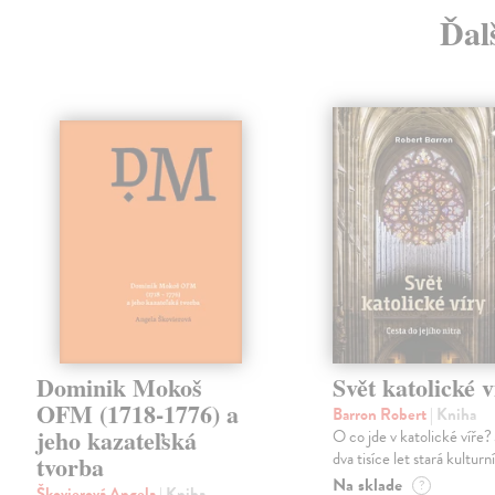
Ďal
Dominik Mokoš
Svět katolické v
OFM (1718-1776) a
Barron Robert
| Kniha
jeho kazateľská
O co jde v katolické víře? 
dva tisíce let stará kulturn
tvorba
Na sklade
?
Škovierová Angela
| Kniha