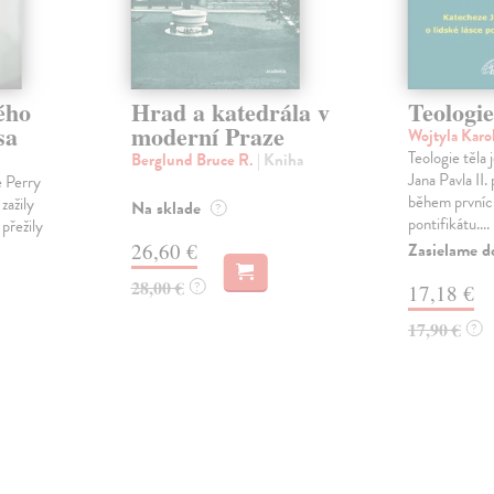
ého
Hrad a katedrála v
Teologie
sa
moderní Praze
Wojtyla Karo
Teologie těla
Berglund Bruce R.
| Kniha
Jana Pavla II
e Perry
během prvních
 zažily
Na sklade
?
pontifikátu....
 přežily
26,60 €
Zasielame d
28,00 €
?
17,18 €
17,90 €
?