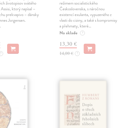
ch životopisov svätého
režimem socialistického
 Assisi, ktorý napísal –
Československa, s náročnou
chu prekvapivo – dánsky
existencí exulanta, vypuzeného z
nnes Jorgensen.
vlasti do ciziny, a také s kompromisy
…
a přehmaty, které…
Na sklade
?
€
13,30 €
14,00 €
?
?