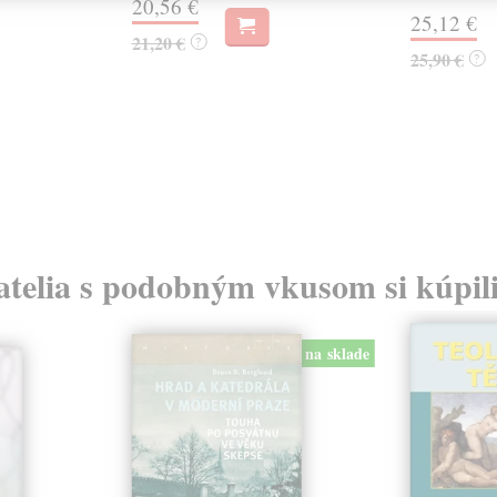
20,56 €
25,12 €
21,20 €
?
25,90 €
?
atelia s podobným vkusom si kúpili
na sklade