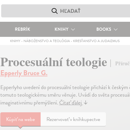
REBRÍK
KNIHY
BOOKS
KNIHY
-
NÁBOŽENSTVO A TEOLÓGIA
-
KRESŤANSTVO A JUDAIZMUS
Procesuální teologie
Příruč
Epperly Bruce G.
Epperlyho uvedení do procesuální teologie přichází k českým 
tomuto teologickému směru věnuje. Uvádí do světa procesuální
imaginativnímu přemýšlení.
Čítať ďalej
↓
Kúpiť
na webe
Rezervovať v kníhkupectve