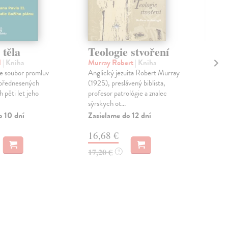
 těla
Teologie stvoření
Sy
te
l
| Kniha
Murray Robert
| Kniha
 je soubor promluv
Anglický jezuita Robert Murray
Nic
. přednesených
(1925), preslávený biblista,
Syn
 pěti let jeho
profesor patrológie a znalec
(Sy
sýrskych ot...
Trin
1985
o 10 dní
Zasielame do 12 dní
Zas
16,68 €
20
17,20 €
?
21,