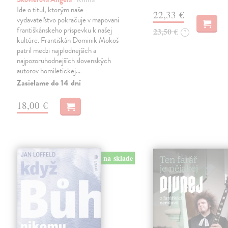
Ide o titul, ktorým naše
22,33 €
vydavateľstvo pokračuje v mapovaní
františkánskeho príspevku k našej
23,50 €
?
kultúre. Františkán Dominik Mokoš
patril medzi najplodnejších a
najpozoruhodnejších slovenských
autorov homiletickej…
Zasielame do 14 dní
18,00 €
na sklade