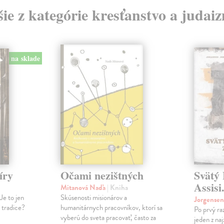
šie z kategórie kresťanstvo a judai
na sklade
íry
Očami nezištných
Svätý 
Assisi
Mitanová Naďa
| Kniha
Je to jen
Skúsenosti misionárov a
Jorgense
í tradice?
humanitárnych pracovníkov, ktorí sa
Po prvý ra
vyberú do sveta pracovať, často za
jeden z na