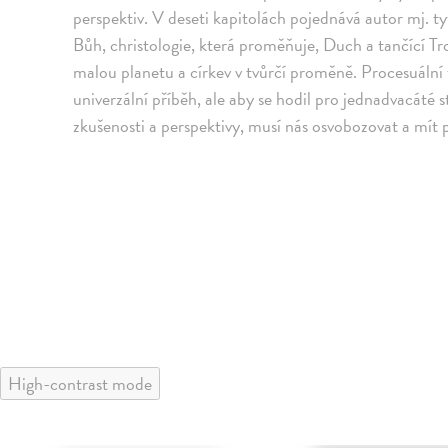
perspektiv. V deseti kapitolách pojednává autor mj. t
Bůh, christologie, která proměňuje, Duch a tančící Tro
malou planetu a církev v tvůrčí proměně. Procesuální t
univerzální příběh, ale aby se hodil pro jednadvacáté st
zkušenosti a perspektivy, musí nás osvobozovat a mít
High-contrast mode