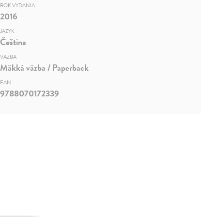
ROK VYDANIA
2016
JAZYK
Čeština
VÄZBA
Mäkká väzba / Paperback
EAN
9788070172339