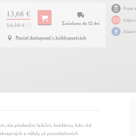
Pridať d
13,68 €
Odporu
Zasielame do 12 dní
14,10 €
?
Zdielať
Pozrieť dostupnosť v kníhkupectvách
ům, ale především laikům, každému, kdo rád
překvapivých a někdy až provokativních