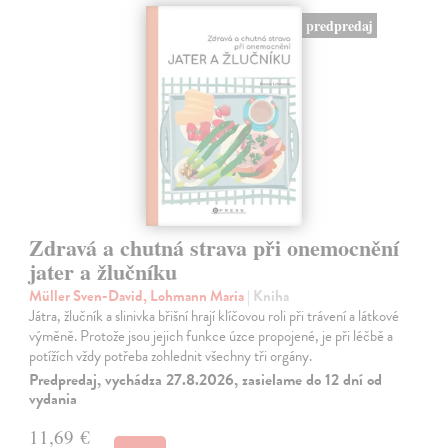
predpredaj
Zdravá a chutná strava při onemocnění
jater a žlučníku
Müller Sven-David, Lohmann Maria
| Kniha
Játra, žlučník a slinivka břišní hrají klíčovou roli při trávení a látkové
výměně. Protože jsou jejich funkce úzce propojené, je při léčbě a
potížích vždy potřeba zohlednit všechny tři orgány.
Predpredaj, vychádza 27.8.2026, zasielame do 12 dní od
vydania
11,69 €