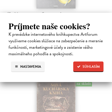
Začíname s príkrmami
Tkáčová Judita, Pivrncová Eliška, Kuřátková Petra, Vrábelová
Príjmete naše cookies?
Tereza
| Kniha
Prvé jedlo dieťatka je preň tým najdôležitejším míľnikom. A pre
K prevádzke internetového kníhkupectva Artforum
rodičov zas veľkým orieškom.
využívame cookies slúžiace na zabezpečenie a meranie
Čaká sa dotlač, vychádza 11.9.2026, zasielame do 12 dní od
dotlače
funkčnosti, marketingové účely a zaistenie vášho
maximálneho pohodlia a spokojnosti.
16,48 €
16,99 €
?
NASTAVENIA
SÚHLASÍM
na sklade