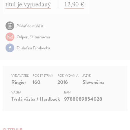
titul je vypredaný
12,90 €
Pridať do wishlistu
Odporučiť známemu
Zdielať na Facebooku
VYDAVATEĽ
POČET STRÁN
ROK VYDANIA
JAZYK
Ringier
160
2016
Slovenčina
VÄZBA
EAN
Tvrdá väzba / Hardback
9788089854028
O TITULE