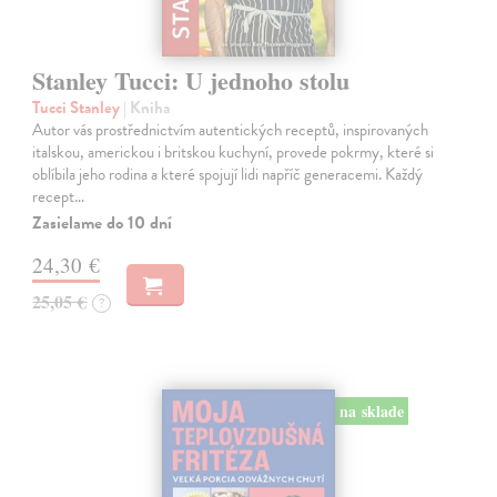
Stanley Tucci: U jednoho stolu
Tucci Stanley
| Kniha
Autor vás prostřednictvím autentických receptů, inspirovaných
italskou, americkou i britskou kuchyní, provede pokrmy, které si
oblíbila jeho rodina a které spojují lidi napříč generacemi. Každý
recept…
Zasielame do 10 dní
24,30 €
25,05 €
?
na sklade