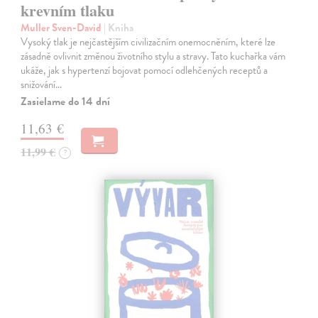
krevním tlaku
Muller Sven-David
| Kniha
Vysoký tlak je nejčastějším civilizačním onemocněním, které lze
zásadně ovlivnit změnou životního stylu a stravy. Tato kuchařka vám
ukáže, jak s hypertenzí bojovat pomocí odlehčených receptů a
snižování…
Zasielame do 14 dní
11,63 €
11,99 €
?