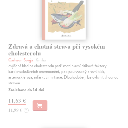
Zdravá a chutná strava při vysokém
cholesterolu
Carlsson Sonja
| Kniha
Zvýšená hladina cholesterolu patří mezi hlavní rizikové faktory
kardiovaskulárních onemocnění, jako jsou vysoký krevní tlak,
arterioskleróza, infarkt či mrtvice. Dlouhodobě ji lze ovlivnit vhodnou
stravou…
Zasielame do 14 dní
11,63 €
11,99 €
?