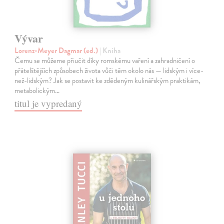
Vývar
Lorenz-Meyer Dagmar (ed.)
| Kniha
Čemu se můžeme přiučit díky romskému vaření a zahradničení o
přátelštějších způsobech života vůči těm okolo nás — lidským i více-
než-lidským? Jak se postavit ke zdědeným kulinářským praktikám,
metabolickým…
titul je vypredaný