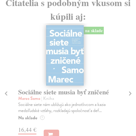
Čitatelia s podobným vkusom si
kúpili aj:
na sklade
Sociálne siete musia byť zničené
S
K
Marec Samo
| Kniha
Sociálne siete nám ubližujú ako jednotlivcom a kazia
Mik
medziľudské vzťahy, rozkladajú spoločnosť a def...
Mon
o k
Na sklade
?
Na
16,44 €