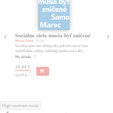
Sociálne siete musia byť zničené
S
K
Marec Samo
| Kniha
Sociálne siete nám ubližujú ako jednotlivcom a kazia
Mik
medziľudské vzťahy, rozkladajú spoločnosť a def...
Mon
o k
Na sklade
?
Na
16,44 €
23
16,95 €
?
24
High-contrast mode