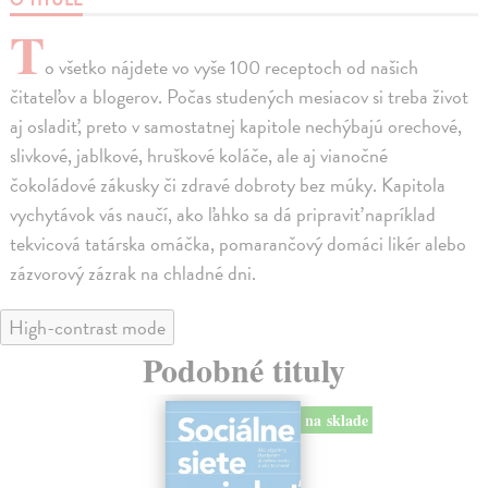
T
o všetko nájdete vo vyše 100 receptoch od našich
čitateľov a blogerov. Počas studených mesiacov si treba život
aj osladiť, preto v samostatnej kapitole nechýbajú orechové,
slivkové, jablkové, hruškové koláče, ale aj vianočné
čokoládové zákusky či zdravé dobroty bez múky. Kapitola
vychytávok vás naučí, ako ľahko sa dá pripraviť napríklad
tekvicová tatárska omáčka, pomarančový domáci likér alebo
zázvorový zázrak na chladné dni.
High-contrast mode
Podobné tituly
na sklade