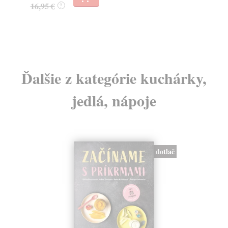
23
16,95 €
?
24
Ďalšie z kategórie kuchárky,
jedlá, nápoje
dotlač