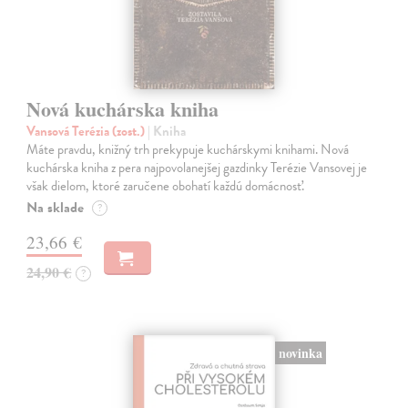
Nová kuchárska kniha
Vansová Terézia (zost.)
| Kniha
Máte pravdu, knižný trh prekypuje kuchárskymi knihami. Nová
kuchárska kniha z pera najpovolanejšej gazdinky Terézie Vansovej je
však dielom, ktoré zaručene obohatí každú domácnosť.
Na sklade
?
23,66 €
24,90 €
?
novinka