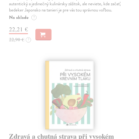
autentický a jedinečný kulinársky zážitok, ale neviete, kde začať,
bedeker Japonsko na tanieri je pre vás tou správnou voľbou.
Na sklade
?
22,21 €
22,90 €
?
Zdravá a chutná strava při vysokém