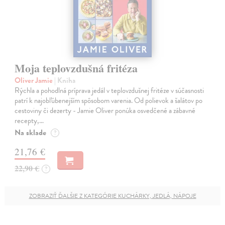
Moja teplovzdušná fritéza
Oliver Jamie
| Kniha
Rýchla a pohodlná príprava jedál v teplovzdušnej fritéze v súčasnosti
patrí k najobľúbenejším spôsobom varenia. Od polievok a šalátov po
cestoviny či dezerty - Jamie Oliver ponúka osvedčené a zábavné
recepty,…
Na sklade
?
21,76 €
22,90 €
?
ZOBRAZIŤ ĎALŠIE Z KATEGÓRIE KUCHÁRKY, JEDLÁ, NÁPOJE