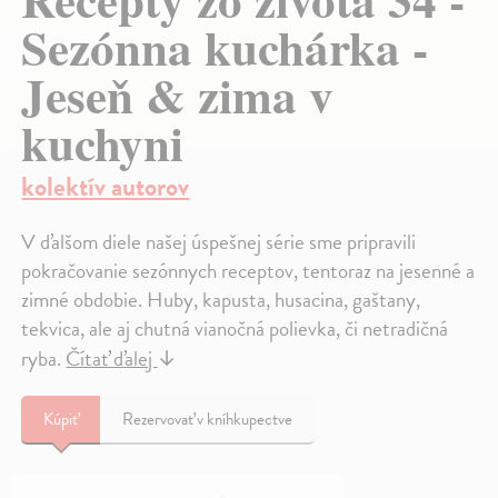
Sezónna kuchárka -
Jeseň & zima v
kuchyni
kolektív autorov
V ďalšom diele našej úspešnej série sme pripravili
pokračovanie sezónnych receptov, tentoraz na jesenné a
zimné obdobie. Huby, kapusta, husacina, gaštany,
tekvica, ale aj chutná vianočná polievka, či netradičná
ryba.
Čítať ďalej
↓
Kúpiť
Rezervovať v kníhkupectve