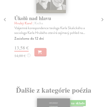
Úkolů nad hlavu
Hrubý Karel
| Kniha
It
Vzájemná korespondence teologa Karla Skalického a
Ča
sociologa Karla Hrubého otevírá zajímavý pohled na...
„Ne
Zasielame do 12 dní
o i
13,58 €
14,00 €
?
3,
Ďalšie z kategórie poézia
na sklade