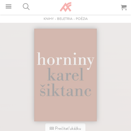
KNIHY
-
BELETRIA
-
POÉZIA
Prečítať ukážku