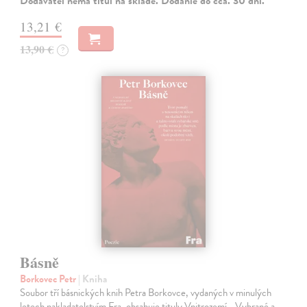
Dodávateľ nemá titul na sklade. Dodanie do cca. 30 dní.
13,21 €
13,90 €
?
Básně
Borkovec Petr
| Kniha
Soubor tří básnických knih Petra Borkovce, vydaných v minulých
letech nakladatelstvím Fra, obsahuje tituly Vnitrozemí –Vybrané a