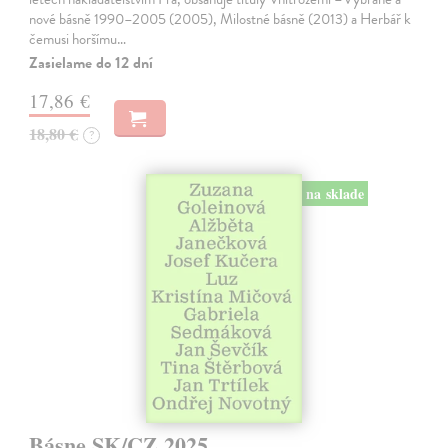
nové básně 1990–2005 (2005), Milostné básně (2013) a Herbář k
čemusi horšímu…
Zasielame do 12 dní
17,86 €
18,80 €
?
na sklade
Básne SK/CZ 2025