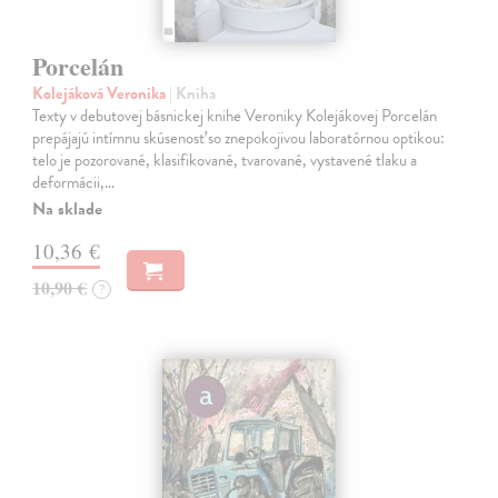
Porcelán
Kolejáková Veronika
| Kniha
Texty v debutovej básnickej knihe Veroniky Kolejákovej Porcelán
prepájajú intímnu skúsenosť so znepokojivou laboratórnou optikou:
telo je pozorované, klasifikované, tvarované, vystavené tlaku a
deformácii,…
Na sklade
10,36 €
10,90 €
?