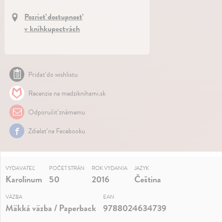
Pozrieť dostupnosť
v kníhkupectvách
Pridať do wishlistu
Recenzia na medziknihami.sk
Odporučiť známemu
Zdielať na Facebooku
VYDAVATEĽ
POČET STRÁN
ROK VYDANIA
JAZYK
Karolinum
50
2016
Čeština
VÄZBA
EAN
Mäkká väzba / Paperback
9788024634739