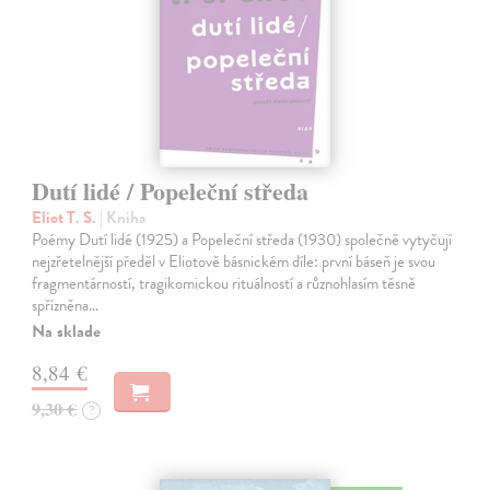
Dutí lidé / Popeleční středa
Eliot T. S.
| Kniha
Poémy Dutí lidé (1925) a Popeleční středa (1930) společně vytyčují
nejzřetelnější předěl v Eliotově básnickém díle: první báseň je svou
fragmentárností, tragikomickou rituálností a různohlasím těsně
spřízněna…
Na sklade
8,84 €
9,30 €
?