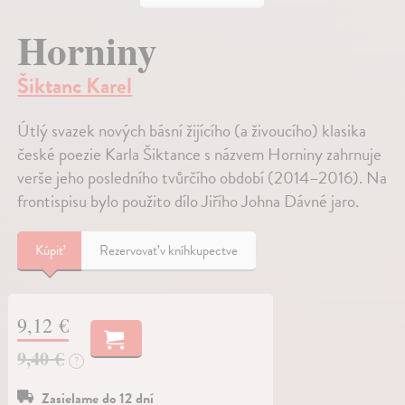
Horniny
Šiktanc Karel
Útlý svazek nových básní žijícího (a živoucího) klasika
české poezie Karla Šiktance s názvem Horniny zahrnuje
verše jeho posledního tvůrčího období (2014–2016). Na
frontispisu bylo použito dílo Jiřího Johna Dávné jaro.
Kúpiť
Rezervovať v kníhkupectve
9,12 €
9,40 €
?
Zasielame do 12 dní