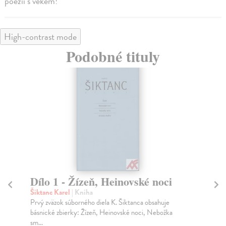
poezii s věkem!
High-contrast mode
Podobné tituly
Dílo 1 - Žízeň, Heinovské noci
V
Šiktanc Karel
| Kniha
Šik
Prvý zväzok súborného diela K. Šiktanca obsahuje
Jes
básnické zbierky: Žízeň, Heinovské noci, Nebožka
jak
sm...
Za