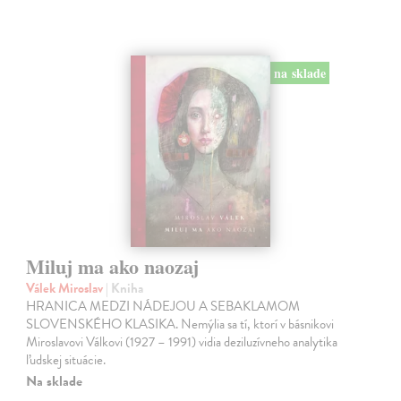
na sklade
Miluj ma ako naozaj
Válek Miroslav
| Kniha
HRANICA MEDZI NÁDEJOU A SEBAKLAMOM
SLOVENSKÉHO KLASIKA. Nemýlia sa tí, ktorí v básnikovi
Miroslavovi Válkovi (1927 – 1991) vidia deziluzívneho analytika
ľudskej situácie.
Na sklade