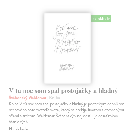
na sklade
V tú noc som spal postojačky a hladný
Švábenský Waldemar
| Kniha
Kniha V tú noc som spal postojačky a hladný je poetickým denníkom
nespavého pozorovateľa sveta, ktorý sa prebíja životom s otvorenými
očami a srdcom. Waldemar Švábenský v nej destiluje desať rokov
básnických…
Na sklade