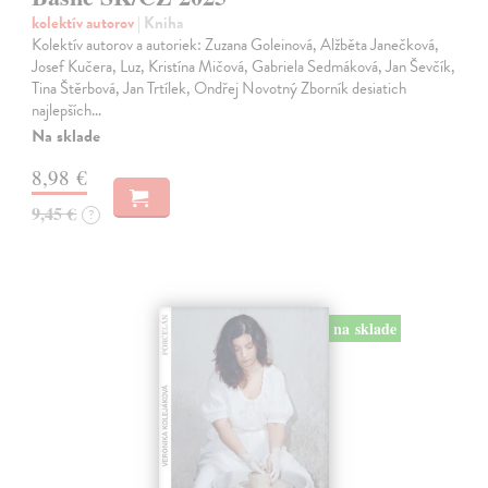
kolektív autorov
| Kniha
Kolektív autorov a autoriek: Zuzana Goleinová, Alžběta Janečková,
Josef Kučera, Luz, Kristína Mičová, Gabriela Sedmáková, Jan Ševčík,
Tina Štěrbová, Jan Trtílek, Ondřej Novotný Zborník desiatich
najlepších…
Na sklade
8,98 €
9,45 €
?
na sklade