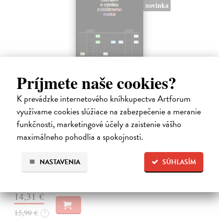
novinka
Príjmete naše cookies?
K prevádzke internetového kníhkupectva Artforum
využívame cookies slúžiace na zabezpečenie a meranie
Záznam o vzniku zvláštneho sveta
funkčnosti, marketingové účely a zaistenie vášho
Ábelová Mirka
| Kniha
maximálneho pohodlia a spokojnosti.
Po úspešných a vypredaných básnických zbierkach Striptíz, Na!,
Básničky pre domáce paničky, Večný pocit nedele a Dom, vydáva
slovenská poetka Mirka Ábelová novú básnickú zbierku. Záznam o
NASTAVENIA
SÚHLASÍM
vzniku zvláštneho…
Na sklade
14,31 €
15,90 €
?