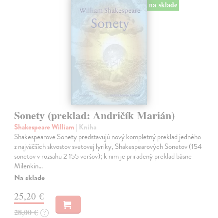
na sklade
Sonety (preklad: Andričík Marián)
Shakespeare William
| Kniha
Shakespearove Sonety predstavujú nový kompletný preklad jedného
z najväčších skvostov svetovej lyriky, Shakespearových Sonetov (154
sonetov v rozsahu 2 155 veršov); k nim je priradený preklad básne
Milenkin…
Na sklade
25,20 €
28,00 €
?