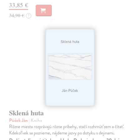
33,85 €
34,90 €
?
Sklená huta
Púček Ján
| Kniha
Rôzne miesta rozprávajú rôzne príbehy, stačí rozhrnúť zem a čítať.
Kdekoľvek sa pozrieme, nájdeme jazvy po dotyku s dejinami.