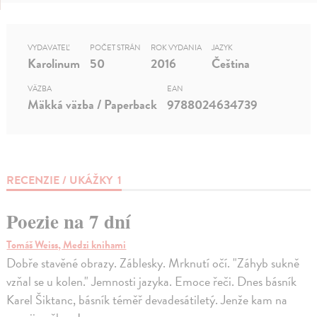
VYDAVATEĽ
POČET STRÁN
ROK VYDANIA
JAZYK
Karolinum
50
2016
Čeština
VÄZBA
EAN
Mäkká väzba / Paperback
9788024634739
RECENZIE / UKÁŽKY
1
Poezie na 7 dní
Tomáš Weiss, Medzi knihami
Dobře stavěné obrazy. Záblesky. Mrknutí očí. "Záhyb sukně
vzňal se u kolen." Jemnosti jazyka. Emoce řeči. Dnes básník
Karel Šiktanc, básník téměř devadesátiletý. Jenže kam na