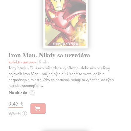
Iron Man. Nikdy sa nevzdáva
kolektív autorov
| Kniha
Tony Stark - či už ako miliardár a vynálezca, alebo ako oceľový
bojovník Iron Man - má jediný cieľ: Urobiť zo sveta lepšie a
bezpečnejšie miesto. Aby to dosiahol, nebojí sa vydať ani do tých
najnebezpečnejších…
Na sklade
?
9,45 €
9,95 €
?