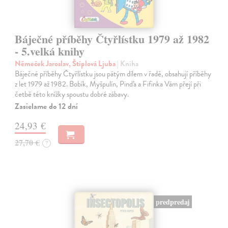
Báječné příběhy Čtyřlístku 1979 až 1982
- 5.velká knihy
Němeček Jaroslav, Štíplová Ljuba
| Kniha
Báječné příběhy Čtyřlístku jsou pátým dílem v řadě, obsahují příběhy
z let 1979 až 1982. Bobík, Myšpulín, Pinďa a Fifinka Vám přejí při
četbě této knížky spoustu dobré zábavy.
Zasielame do 12 dní
24,93 €
27,70 €
?
predpredaj