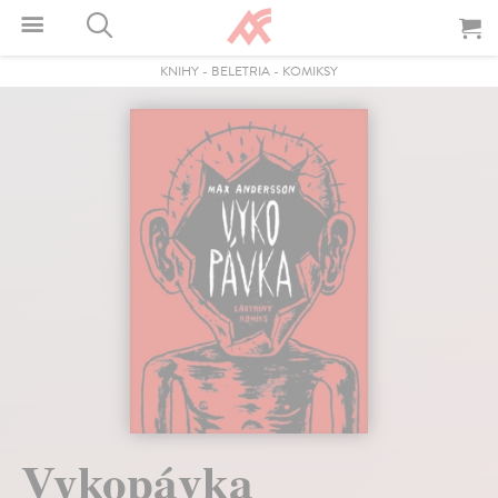
KNIHY
-
BELETRIA
-
KOMIKSY
Vykopávka