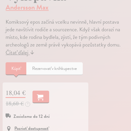
Andersson Max
Komiksový epos začíná vcelku nevinně, hlavní postava
jede navštívit rodiče a sourozence. Když však dorazí na
místo, kde rodina bydlela, zjistí, že tým podivných
archeologů ze země právě vykopává pozůstatky domu.
Čítať ďalej
↓
Kúpiť
Rezervovať v kníhkupectve
18,04 €
18,60 €
?
Zasielame do 12 dní
Pozrieť dostupnosť