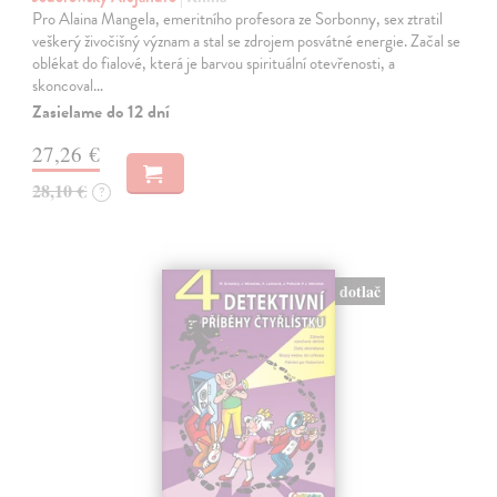
Pro Alaina Mangela, emeritního profesora ze Sorbonny, sex ztratil
veškerý živočišný význam a stal se zdrojem posvátné energie. Začal se
oblékat do fialové, která je barvou spirituální otevřenosti, a
skoncoval…
Zasielame do 12 dní
27,26 €
28,10 €
?
dotlač