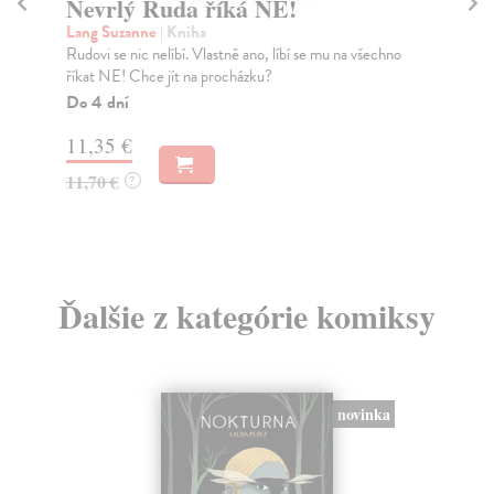
Nevrlý Ruda říká NE!
Sv
Lang Suzanne
| Kniha
Pi
Rudovi se nic nelíbí. Vlastně ano, líbí se mu na všechno
V d
říkat NE! Chce jít na procházku?
vzá
Do 4 dní
Na
11,35 €
12
11,70 €
13
?
Ďalšie z kategórie komiksy
novinka