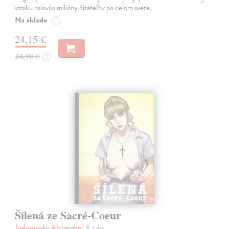
vzniku oslovilo milióny čitateľov po celom svete.
Na sklade
?
24,15 €
24,90 €
?
Šílená ze Sacré-Coeur
Jodorowsky Alejandro
| Kniha