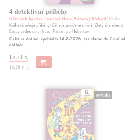
4 detektivní příběhy
Němeček Jaroslav, Lamková Hana, Svitavský Richard
| Kniha
Kniha obsahuje příběhy: Záhada zamčené skříně; Zlatý skarabeus;
Stopy vedou do cirkusu; Pátrání po Hubertovi
Čaká sa dotlač, vychádza 14.8.2026, zasielame do 7 dní od
dotlače
15,71 €
16,20 €
?
novinka