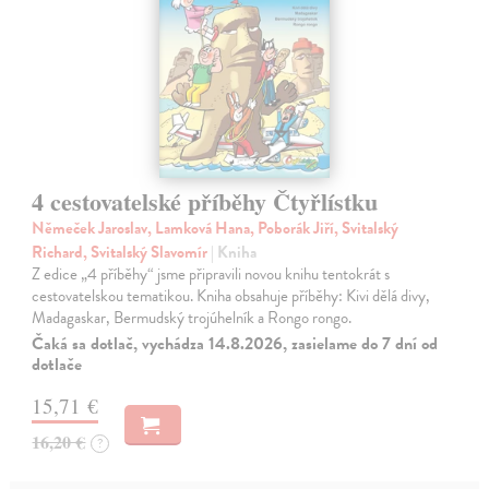
4 cestovatelské příběhy Čtyřlístku
Němeček Jaroslav, Lamková Hana, Poborák Jiří, Svitalský
Richard, Svitalský Slavomír
| Kniha
Z edice „4 příběhy“ jsme připravili novou knihu tentokrát s
cestovatelskou tematikou. Kniha obsahuje příběhy: Kivi dělá divy,
Madagaskar, Bermudský trojúhelník a Rongo rongo.
Čaká sa dotlač, vychádza 14.8.2026, zasielame do 7 dní od
dotlače
15,71 €
16,20 €
?