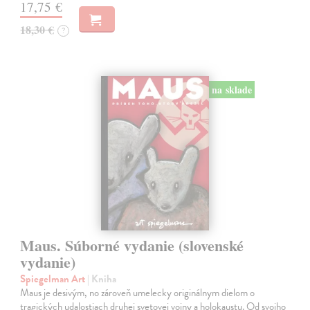
17,75 €
18,30 €
?
na sklade
Maus. Súborné vydanie (slovenské
vydanie)
Spiegelman Art
| Kniha
Maus je desivým, no zároveň umelecky originálnym dielom o
tragických udalostiach druhej svetovej vojny a holokaustu. Od svojho