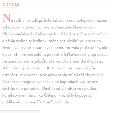
O TITULE
N
a rodné hroudě již bylo založeno archeologické muzeum
vykopávek, kde se hrdinova rodina stává hlavní atrakcí.
Klubko nečekaně očekávaných událostí se začne rozmotávat
a oživlá rodina se hrdinovi začne bez okolků vnucovat do
života. Objevuje se sundavací penis, mrtvola pod stolem, okna
k pornofilním sousedům, pokoutní laťkové sprchy uprostřed
restaurace, máma jakožto přemoudřelá siamská dvojčata,
stáda násilných stromů… Autor na knize pracoval přes
osmnáct let a nechal se inspirovat vlastními zážitky ze snů.
Vykopávka nejprve vycházela po kapitolách v autorově
seattleském periodiku Death and Candy a ve švédském
komiksovém měsíčníku Galago, knižně byla poprvé
publikována v roce 2016 ve Stockholmu.