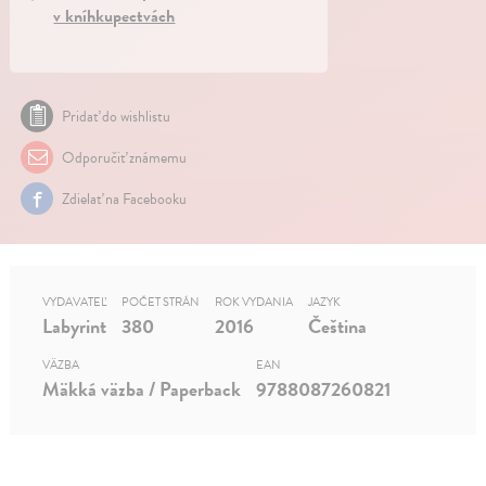
v kníhkupectvách
Pridať do wishlistu
Odporučiť známemu
Zdielať na Facebooku
VYDAVATEĽ
POČET STRÁN
ROK VYDANIA
JAZYK
Labyrint
380
2016
Čeština
VÄZBA
EAN
Mäkká väzba / Paperback
9788087260821