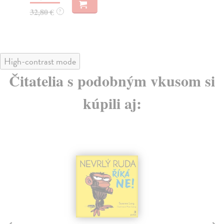
18
32,80 €
?
High-contrast mode
Čitatelia s podobným vkusom si
kúpili aj: