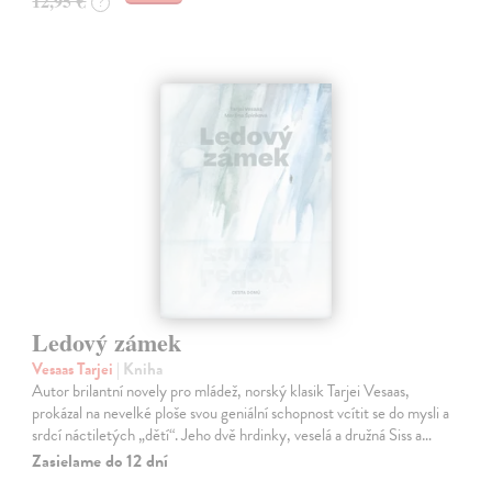
12,95 €
?
Ledový zámek
Vesaas Tarjei
| Kniha
Autor brilantní novely pro mládež, norský klasik Tarjei Vesaas,
prokázal na nevelké ploše svou geniální schopnost vcítit se do mysli a
srdcí náctiletých „dětí“. Jeho dvě hrdinky, veselá a družná Siss a…
Zasielame do 12 dní