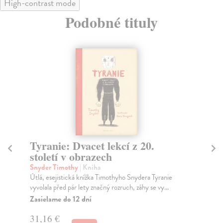
High-contrast mode
Podobné tituly
Tyranie: Dvacet lekcí z 20.
L
století v obrazech
Ves
Aut
Snyder Timothy
| Kniha
Ves
Útlá, esejistická knížka Timothyho Snydera Tyranie
vyvolala před pár lety značný rozruch, záhy se vy...
Za
Zasielame do 12 dní
17
31,16 €