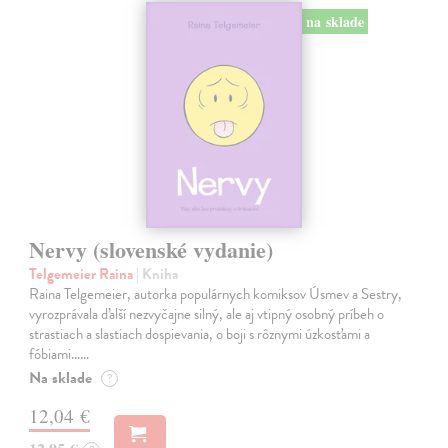
na sklade
Nervy (slovenské vydanie)
Telgemeier Raina
| Kniha
Raina Telgemeier, autorka populárnych komiksov Úsmev a Sestry,
vyrozprávala ďalší nezvyčajne silný, ale aj vtipný osobný príbeh o
strastiach a slastiach dospievania, o boji s rôznymi úzkosťami a
fóbiami...…
Na sklade
?
12,04 €