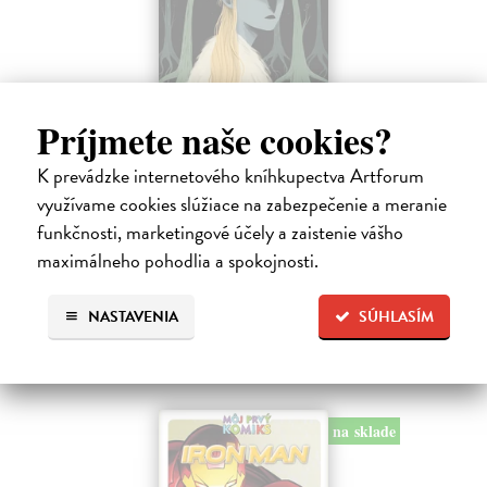
Príjmete naše cookies?
Nokturna
K prevádzke internetového kníhkupectva Artforum
Pérez Laura
| Kniha
využívame cookies slúžiace na zabezpečenie a meranie
Ve svém díle Nokturna španělská komiksová umělkyně Laura Pérez
zkoumá melancholii a magii, jež přicházejí sesoumrakem. Mysteriózní
funkčnosti, marketingové účely a zaistenie vášho
vyprávění propojuje záblesky ze života lidí, kteří procházejí nocí.
maximálneho pohodlia a spokojnosti.
Zasielame do 12 dní
29,61 €
NASTAVENIA
SÚHLASÍM
32,90 €
?
na sklade