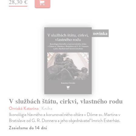
28,30 €
novinka
V službách štátu, cirkvi, vlastného rodu
Orviská Katarína
| Kniha
Ikonológia hlavného a korunovačného oltára v Dóme sv. Martina v
Bratislave od G. R. Donnera a jeho objednávateľ Imrich Esterházi.
Zasielame do 14 dní