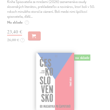
Kniha Spisovatelia za mrežami (2026) zaznamenáva osudy
slovenských literátov, prekladateľov a novinárov, ktorí boli v 50.
rokoch minulého storočia väznení. Boli medzi nimi špičkoví
spisovatelia, ďalší…
Na sklade
?
23,40 €
26,00 €
?
na sklade