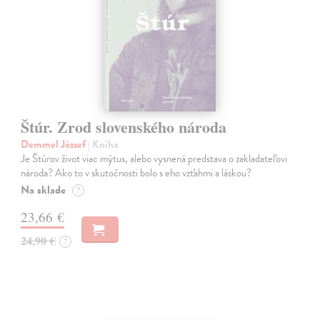
Štúr. Zrod slovenského národa
Demmel József
| Kniha
Je Štúrov život viac mýtus, alebo vysnená predstava o zakladateľovi
národa? Ako to v skutočnosti bolo s eho vzťahmi a láskou?
Na sklade
?
23,66 €
24,90 €
?