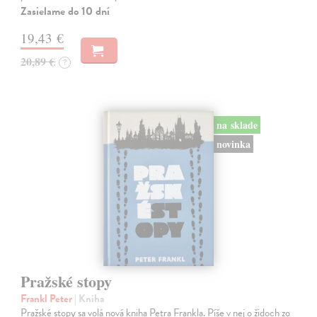
Zasielame do 10 dní
19,43 €
20,89 €
?
na sklade
novinka
Pražské stopy
Frankl Peter
| Kniha
Pražské stopy sa volá nová kniha Petra Frankla. Píše v nej o židoch zo