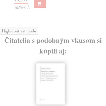
16,70 €
?
High-contrast mode
Čitatelia s podobným vkusom si
kúpili aj: