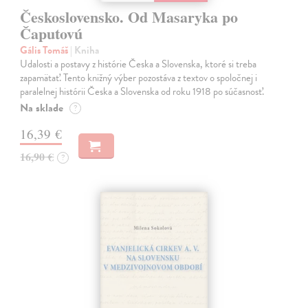
Československo. Od Masaryka po
Čaputovú
Gális Tomáš
| Kniha
Udalosti a postavy z histórie Česka a Slovenska, ktoré si treba
zapamätať. Tento knižný výber pozostáva z textov o spoločnej i
paralelnej histórii Česka a Slovenska od roku 1918 po súčasnosť.
Na sklade
?
16,39 €
16,90 €
?