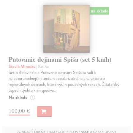
na sklade
Putovanie dejinami Spiša (set 5 kníh)
Števík Miroslav
| Kniha
Set 5 dielov edície Putovanie dejinami Spiša sa radí k
najpozoruhodnejším textom popularizačného charakteru o
regionálnych dejinách, ktoré vyšli v posledných rokoch. Čitateľský
úspech týchto kníh spočíva…
Na sklade
?
100,00 €
ZOBRAZIŤ ĎALŠIE Z KATEGÓRIE SLOVENSKÉ A ČESKÉ DEJINY