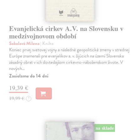
Evanjelická cirkev A.V. na Slovensku v
medzivojnovom období
Sokolová Milena
| Kniha
Koniec prvej svetovej vojny a následné geopolitické zmeny v strednej
Európe znamenali pre evanjelikov a. v. žijúcich na území Slovenska
zásadný obrat v ich dovtedajšom cirkevno-náboženskom živote. V
nových…
Zasielame do 14 dní
19,39 €
19,99 €
?
na sklade