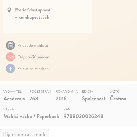
Pozrieť dostupnosť
v kníhkupectvách
Pridať do wishlistu
Odporučiť známemu
Zdielať na Facebooku
VYDAVATEĽ
POČET STRÁN
ROK VYDANIA
EDÍCIA
JAZYK
Academia
268
2016
Společnost
Čeština
VÄZBA
EAN
Mäkká väzba / Paperback
9788020026248
High-contrast mode