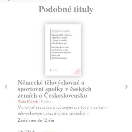
Podobné tituly
Německé tělovýchovné a
P
sportovní spolky v českých
Što
zemích a Československu
Aut
čes
Waic Marek
| Kniha
Za
Monografia sa zaoberá vybranými športovými celkami-
telovýchovnými, skautskými a turistickými.
15
Zasielame do 12 dní
16
16,20 €