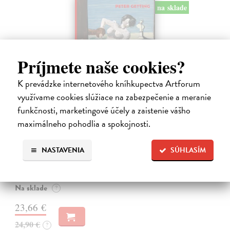
na sklade
Príjmete naše cookies?
K prevádzke internetového kníhkupectva Artforum
využívame cookies slúžiace na zabezpečenie a meranie
funkčnosti, marketingové účely a zaistenie vášho
Studne mútne
maximálneho pohodlia a spokojnosti.
Getting Peter
| Kniha
Sú ikonickými postavami našej kultúry. Postavili im sochy a
NASTAVENIA
SÚHLASÍM
pomenovali po nich ulice, majú svoje nespochybniteľné miesto v
lexikónoch literatúry aj učebniciach, slovenské moderné umenie sa
bez nich nedá…
Na sklade
?
23,66 €
24,90 €
?