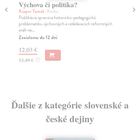
Výchova či politika?
N
sp
Kasper Tomáš
| Kniha
z
Publikácia spracúva historicko-pedagogickú
problematiku výchovných a vzdelávacích reformných
Wa
snáh ne...
Mon
Zasielame do 12 dní
tel
Za
12,03 €
16
12,40 €
?
16
Ďalšie z kategórie slovenské a
české dejiny