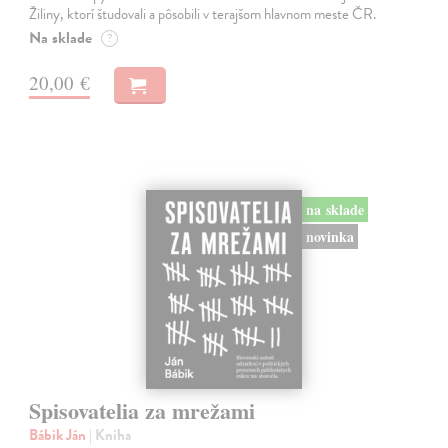
Žiliny, ktorí študovali a pôsobili v terajšom hlavnom meste ČR.
Na sklade
?
20,00 €
na sklade
novinka
Spisovatelia za mrežami
Bábik Ján
| Kniha