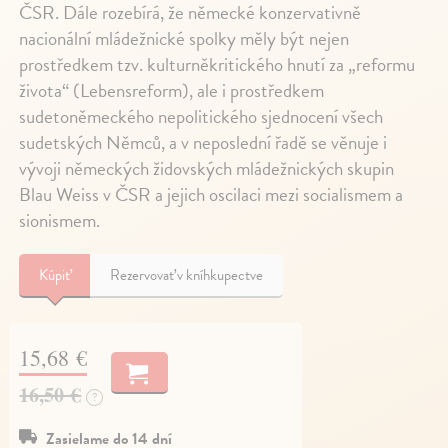
ČSR. Dále rozebírá, že německé konzervativně
nacionální mládežnické spolky měly být nejen
prostředkem tzv. kulturněkritického hnutí za „reformu
života“ (Lebensreform), ale i prostředkem
sudetoněmeckého nepolitického sjednocení všech
sudetských Němců, a v neposlední řadě se věnuje i
vývoji německých židovských mládežnických skupin
Blau Weiss v ČSR a jejich oscilaci mezi socialismem a
sionismem.
Kúpiť
Rezervovať v kníhkupectve
15,68 €
16,50 €
?
Zasielame do 14 dní