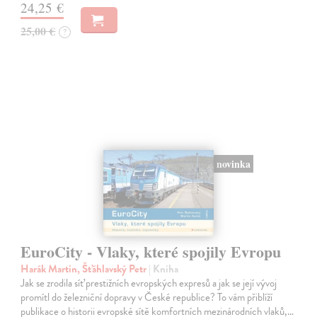
24,25 €
25,00 €
?
novinka
EuroCity - Vlaky, které spojily Evropu
Harák Martin, Šťáhlavský Petr
| Kniha
Jak se zrodila síť prestižních evropských expresů a jak se její vývoj
promítl do železniční dopravy v České republice? To vám přiblíží
publikace o historii evropské sítě komfortních mezinárodních vlaků,…